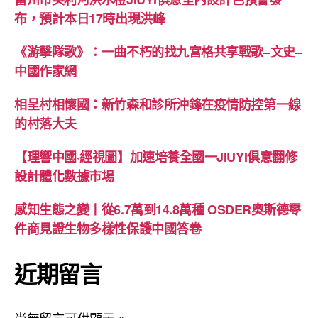
布，預計本日17時出現洪峰
《游擊隊歌》：一曲不朽的找九宮格共享戰歌–文史–
中國作家網
相呈村相懷國：新竹森和診所沖鋒在疫情防控第一線
的村落大夫
【理響中國·經視圖】加速培養全國一JIUYI俱意翻修
設計體化數據市場
感知生態之變丨從6.7萬到14.8萬種 OSDER奧斯德零
件商見證生物多樣性保護中國答卷
近期留言