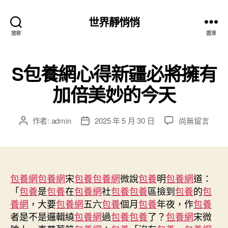
世界靜悄悄
搜尋
選單
S包養網心得新疆必將擁有
加倍美妙的今天
在
作者:
admin
2025 年 5 月 30 日
尚無留言
文
文
〈S
章
章
包
作
發
養
者
佈
網
日
心
包養網
包養網
宋
包養
期
包養網
微說
包養
明
包養網
道：
得
「
包養
是
包養
在
包養網
社
包養
包養
區撿到
包養
的
包
新
養網
，大要
包養網
五六
包養
個月
包養
年夜，作
包養
疆
者是不是邏輯繞
包養網
過
包養
包養
了？
包養網
宋微
必