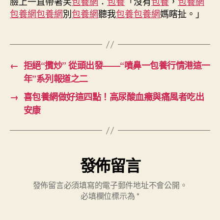
臉上一直帶著笑
包養網
：
包養
「沒有
包養
，
包養網
將
包養網
包養網
別
包養網
聽我
包養
包養網
媽瞎扯。」
擁
有
加
倍
美
←
拒絕“攬炒” 從頭出發——“噴鼻一包養行情港這一
妙
年”系列報道之二
的
今
→
喜包養網做好這四點！高尿酸血癥與痛風者吃出
天〉
安康
中
發佈留言
發佈留言必須填寫的電子郵件地址不會公開。
必填欄位標示為
*