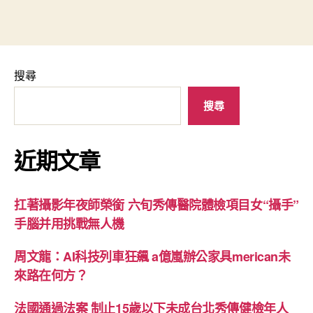
搜尋
搜尋
近期文章
扛著攝影年夜師榮銜 六旬秀傳醫院體檢項目女“攝手”
手腦并用挑戰無人機
周文龍：AI科技列車狂飆 a億嵐辦公家具merican未
來路在何方？
法國通過法案 制止15歲以下未成台北秀傳健檢年人