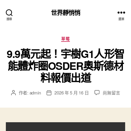
世界靜悄悄
搜尋
選單
分
草莓
類
9.9萬元起！宇樹G1人形智
能體炸圈OSDER奧斯德材
料報價出道
在
作者:
admin
2026 年 5 月 16 日
尚無留言
文
文
〈9.9
章
章
萬
作
發
元
者
佈
起！
日
宇
期
樹