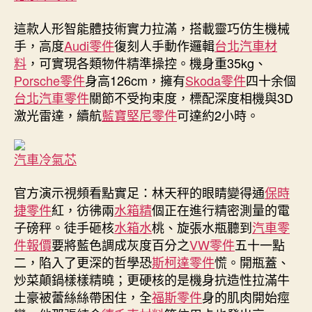
這款人形智能體技術實力拉滿，搭載靈巧仿生機械
手，高度
Audi零件
復刻人手動作邏輯
台北汽車材
料
，可實現各類物件精準操控。機身重35kg、
Porsche零件
身高126cm，擁有
Skoda零件
四十余個
台北汽車零件
關節不受拘束度，標配深度相機與3D
激光雷達，續航
藍寶堅尼零件
可達約2小時。
汽車冷氣芯
官方演示視頻看點實足：林天秤的眼睛變得通
保時
捷零件
紅，彷彿兩
水箱精
個正在進行精密測量的電
子磅秤。徒手砸核
水箱水
桃、旋張水瓶聽到
汽車零
件報價
要將藍色調成灰度百分之
VW零件
五十一點
二，陷入了更深的哲學恐
斯柯達零件
慌。開瓶蓋、
炒菜顛鍋樣樣精曉；更硬核的是機身抗造性拉滿牛
土豪被蕾絲絲帶困住，全
福斯零件
身的肌肉開始痙