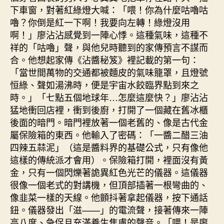
下車窗，對著紅綠燈大喊：「喂！你為什麼咕嚕咕
嚕？你倒是紅一下啊！我要向左轉！綠燈沒用
啊！」廖沾沾感覺到一陣心悸。這種氣味，這種不
祥的「咕嚕」聲，與他兒時聽到的家傳預言不謀而
合。他想起家傳《沾醬秘笈》裡記載的第一句：
「當世間萬物的交通都被麵皮的氣味籠罩，且燈號
恒綠、聲如湯沸時，便是宇宙水餃臨界點到來之
時。」「七點五個地球年…怎麼這麼快？」廖沾沾
猛地衝回店裡，衝到後廚，打開了一個藏在舊冰櫃
後面的暗門。暗門裡放著一個老舊的、像是古代金
屬保險箱的東西。他輸入了密碼：「一醬二醋三油
四辣五蒜泥」（這是醬料界的基礎公式，只有像他
這樣的傳統派才會用）。保險箱打開，裡面沒有黃
金，只有一個閃爍著詭異紅色光芒的儀器。這儀器
很像一個老式的對講機，但頂部插著一根彎曲的、
像韭菜一樣的天線。他顫抖著拿起儀器，按下通話
鈕。儀器發出「滋——」的電流聲，接著傳來一陣
高八度、急促且充滿養生焦慮的聲音。「喂！是廖