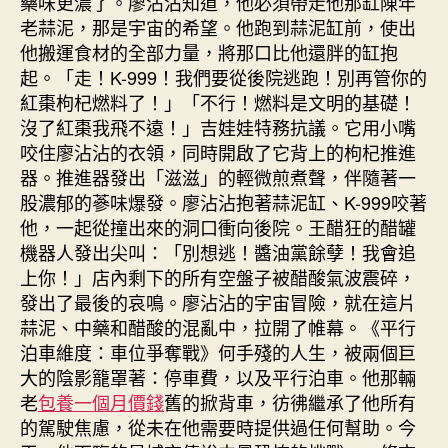
藥味更濃了。廖沾沾知道，他必須帶走他那缸陳年
老蒜泥，那是宇宙的希望。他跑到蒜泥缸前，使出
他搬運食材的全部力量，將那口比他還胖的缸抱
起。「走！K-999！我們要從後院逃跑！別再管你的
紅棗枸杞燃料了！」「不行！燃料是文明的基礎！
沒了紅棗我飛不遠！」吉娃娃特務抗議。它用小嘴
咬住廖沾沾的衣領，同時開啟了它背上的枸杞推進
器。推進器發出「滋滋」的輕微煎煮聲，伴隨著一
股濃郁的蔘味爆發。廖沾沾抱著蒜泥缸、K-999咬著
他，一起從撞出來的洞口衝向後院。王醋狂的醋罐
機器人發出尖叫：「別想逃！醬油黨餘孽！我會追
上你！」店內剩下的所有空盤子被醋酸氣波震碎，
發出了最後的哀鳴。廖沾沾的宇宙冒險，就在這片
蒜泥、中藥和醋酸的混亂中，拉開了帷幕。《平行
泊車維度：車位爭奪戰》何手殘的人生，被兩個巨
大的陰影籠罩著：停車費，以及平行泊車。他那輛
老
包養一個月價錢
舊的掀背車，彷彿繼承了他所有
的駕駛焦慮，從未在他需要時提供過任何幫助。今