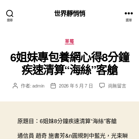
世界靜悄悄
搜尋
選單
分
草莓
類
6姐妹專包養網心得8分鐘
疾速清算“海絲”客艙
在
作者:
admin
2026 年 5 月 7 日
尚無留言
文
文
〈6
章
章
姐
作
發
妹
者
佈
專
日
包
原題目：6姐妹8分鐘疾速清算“海絲”客艙
期
養
網
通信員 趙奇 施書芳&n圓規刺中藍光，光束瞬