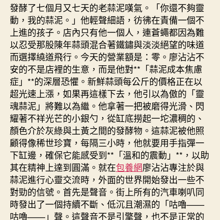
發酵了七個月又七天的老蒜泥嘆氣。「你還不夠靈
動，我的蒜泥。」他輕聲細語，彷彿在責備一個不
上進的孩子。店內只有他一個人，連蒼蠅都因為難
以忍受那股陳年蒜頭混合著鐵鏽與淡淡絕望的味道
而選擇繞道飛行。今天的營業額是：零。廖沾沾不
安的不是店裡的生意，而是他對**「蒜泥成本焦慮
症」**的深層恐懼。新鮮蒜頭每公斤的價格正在以
超光速上漲，如果再這樣下去，他引以為傲的「靈
魂蒜泥」將難以為繼。他拿著一把被磨得光滑、閃
耀著不祥光芒的小銀勺，從缸底撈起一坨濃稠的、
顏色介於灰綠與土黃之間的發酵物。這蒜泥被他照
顧得像稀世珍寶，每隔三小時，他就要用手指彈一
下缸邊，確保它能感受到**「溫和的震動」**，以助
其在精神上達到圓滿。就在
包養網
廖沾沾專注於與
蒜泥進行心靈交流時，外面的世界開始發出一些不
對勁的信號。首先是聲音。街上所有的汽車喇叭同
時發出了一個持續不斷、低沉且潮濕的「咕嚕——
咕嚕——」聲。這聲音不是引擎聲，也不是正常的