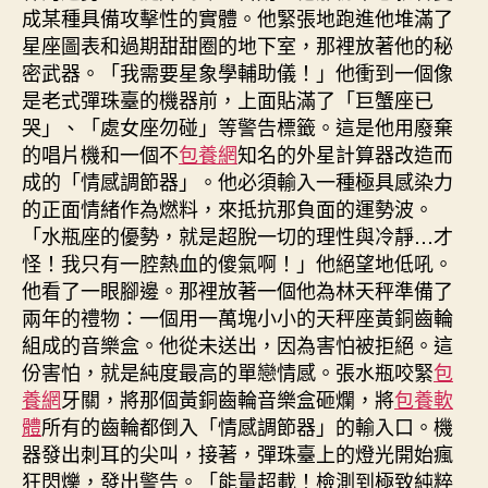
成某種具備攻擊性的實體。他緊張地跑進他堆滿了
星座圖表和過期甜甜圈的地下室，那裡放著他的秘
密武器。「我需要星象學輔助儀！」他衝到一個像
是老式彈珠臺的機器前，上面貼滿了「巨蟹座已
哭」、「處女座勿碰」等警告標籤。這是他用廢棄
的唱片機和一個不
包養網
知名的外星計算器改造而
成的「情感調節器」。他必須輸入一種極具感染力
的正面情緒作為燃料，來抵抗那負面的運勢波。
「水瓶座的優勢，就是超脫一切的理性與冷靜…才
怪！我只有一腔熱血的傻氣啊！」他絕望地低吼。
他看了一眼腳邊。那裡放著一個他為林天秤準備了
兩年的禮物：一個用一萬塊小小的天秤座黃銅齒輪
組成的音樂盒。他從未送出，因為害怕被拒絕。這
份害怕，就是純度最高的單戀情感。張水瓶咬緊
包
養網
牙關，將那個黃銅齒輪音樂盒砸爛，將
包養軟
體
所有的齒輪都倒入「情感調節器」的輸入口。機
器發出刺耳的尖叫，接著，彈珠臺上的燈光開始瘋
狂閃爍，發出警告。「能量超載！檢測到極致純粹