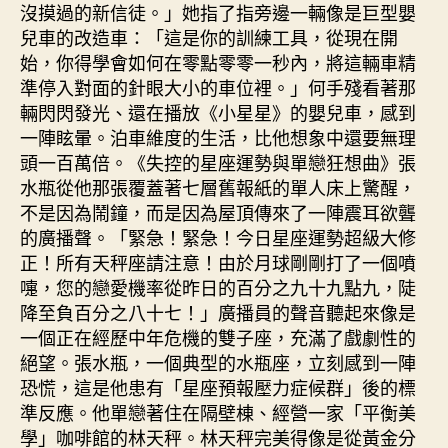
沒摸過的新信徒。」她指了指旁邊一輛像是巨型嬰
兒車的改造車：「這是你的訓練工具，從現在開
始，你得學會如何在零點零零一秒內，將這輛車精
準停入對面的針眼大小的車位裡。」何手殘看著那
輛閃閃發光、還在播放《小星星》的嬰兒車，感到
一陣眩暈。泊車維度的生活，比他想象中還要無理
頭一百萬倍。《失控的星座運勢與單戀狂想曲》張
水瓶從他那張覆蓋著七層舊報紙的單人床上驚醒，
不是因為鬧鐘，而是因為屋頂傳來了一陣震耳欲聾
的廣播聲。「緊急！緊急！今日星座運勢超級大修
正！所有天秤座請注意！由於月球剛剛打了一個噴
嚏，您的戀愛機率從昨日的百分之九十九點九，陡
降至負百分之八十七！」廣播員的聲音聽起來像是
一個正在經歷中年危機的雙子座，充滿了戲劇性的
絕望。張水瓶，一個典型的水瓶座，立刻感到一陣
恐慌，這是他患有「星座預報壓力症候群」後的標
準反應。他單戀著住在隔壁棟、經營一家「平衡美
學」咖啡館的林天秤。林天秤完美得像是從黃金分