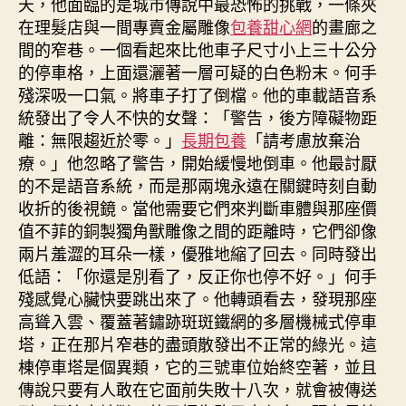
天，他面臨的是城市傳說中最恐怖的挑戰，一條夾
在理髮店與一間專賣金屬雕像
包養甜心網
的畫廊之
間的窄巷。一個看起來比他車子尺寸小上三十公分
的停車格，上面還灑著一層可疑的白色粉末。何手
殘深吸一口氣。將車子打了倒檔。他的車載語音系
統發出了令人不快的女聲：「警告，後方障礙物距
離：無限趨近於零。」
長期包養
「請考慮放棄治
療。」他忽略了警告，開始緩慢地倒車。他最討厭
的不是語音系統，而是那兩塊永遠在關鍵時刻自動
收折的後視鏡。當他需要它們來判斷車體與那座價
值不菲的銅製獨角獸雕像之間的距離時，它們卻像
兩片羞澀的耳朵一樣，優雅地縮了回去。同時發出
低語：「你還是別看了，反正你也停不好。」何手
殘感覺心臟快要跳出來了。他轉頭看去，發現那座
高聳入雲、覆蓋著鏽跡斑斑鐵網的多層機械式停車
塔，正在那片窄巷的盡頭散發出不正常的綠光。這
棟停車塔是個異類，它的三號車位始終空著，並且
傳說只要有人敢在它面前失敗十八次，就會被傳送