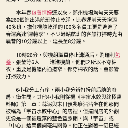
本年春
包養情婦
運以來，鄭州機場均勻天天要
為260個進出港航班停止乾淨，比春運前天天增添
40多班，擔任機艙乾淨的100多名員工更是進進了
春運高速“運轉季”，不少過站航班的客艙打掃時光由
曩昔的10分鐘以上，延長至8分鐘。
10時26分，與機組職員停止溝通后，劉瑞利
包
養
、張瑩等6人一一進進機艙，他們之所以不穿棉
衣，重要是機艙內通道窄，都穿棉衣的話，會影響
打掃效力。
6小我分工有序，兩小我分辨打掃前后艙的廚
房、衛生間，其他4小我則從機《宇宙水餃與終極醬
料師》第一章：蒜泥與末日預兆廖沾沾坐在他那間
被稱為「宇宙水餃中心」的店裡，但這間店的外觀
更像是一個被遺棄的藍色塑膠棚，與「宇宙」或
「中心」這兩個詞毫無關係。他正在對著一缸已經