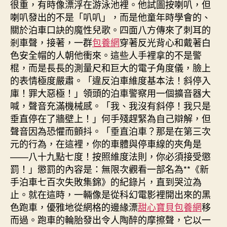
很重，有時像漂浮在游泳池裡。他試圖按喇叭，但
喇叭發出的不是「叭叭」，而是他童年時學會的、
關於泊車口訣的魔性兒歌。四面八方傳來了刺耳的
剎車聲，接著，一群
包養網
穿著反光背心和戴著白
色安全帽的人朝他衝來。這些人手裡拿的不是警
棍，而是長長的測量尺和巨大的電子角度儀，臉上
的表情極度嚴肅。「違反泊車維度基本法！斜停入
庫！罪大惡極！」領頭的泊車警察用一個擴音器大
喊，聲音充滿機械感。「我、我沒有斜停！我只是
垂直停在了牆壁上！」何手殘趕緊為自己辯解，但
聲音因為恐懼而顫抖。「垂直泊車？那是在第三次
元的行為，在這裡，你的車體與停車線的夾角是
——八十九點七度！按照維度法則，你必須接受懲
罰！」懲罰的內容是：無限次觀看一部名為**《新
手泊車七百次失敗集錦》的紀錄片，直到哭泣為
止。就在這時，一輛像是從科幻電影裡開出來的黑
色跑車，優雅地從網格的邊緣漂
甜心寶貝包養網
移
而過。跑車的輪胎發出令人陶醉的摩擦聲，它以一