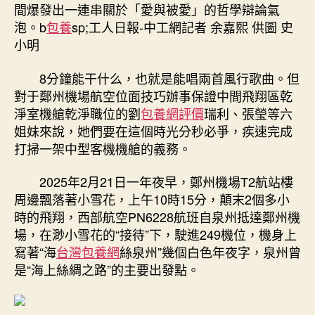
心
間爆發出一連串關於「愛與被愛」的哲學辯論氣
得
泡。b
包養
sp;工人日報-中工網記者 余嘉熙 供圖 史
8
小明
分
鐘
8分鐘能干什么，也就是能唱兩首風行歌曲。但
疾
對于鄭州機場航空位面技巧辦事保證中間飛翔區乾
速
清
淨室機艙乾淨職位的劉
包養網評價
瑞利、張瑩等六
算
姐妹來說，她們要在這個時光分秒必爭，疾速完成
“海
打掃一架中型客機機艙的義務。
絲”
客
2025年2月21日一年夜早，鄭州機場T2航站樓
艙〉
周邊飄落著小雪花，上午10時15分，顛末2個多小
中
時的飛翔，西部航空PN6228航班自泉州抵達鄭州機
場，在渺小雪花的“接待”下，駛進249機位，機身上
寫著“海
台灣包養網
絲泉州”幾個白色年夜字，泉州曾
是“海上絲綢之路”的主要出發點。