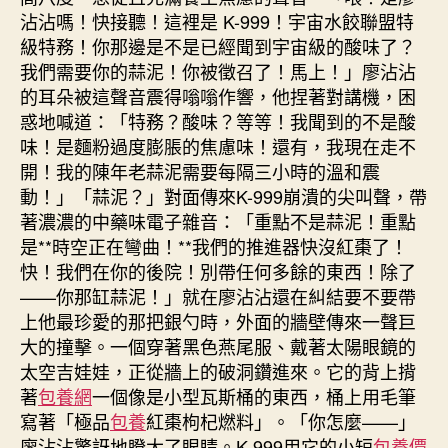
沾沾嗎！快接聽！這裡是 K-999！宇宙水餃聯盟特
級特務！你那邊是不是已經聞到宇宙級的酸味了？
我們需要你的蒜泥！你被徵召了！馬上！」廖沾沾
的耳朵被這聲音震得嗡嗡作響，他捏著對講機，困
惑地喊道：「特務？酸味？等等！我聞到的不是酸
味！是麵粉過度膨脹的焦慮味！還有，我現在走不
開！我的陳年老蒜泥需要每隔三小時的溫和震
動！」「蒜泥？」對面傳來K-999崩潰的尖叫聲，帶
著濃濃的中藥味電子雜音：「重點不是蒜泥！重點
是**時空正在彎曲！**我們的推進器快沒紅棗了！
快！我們在你的後院！別帶任何多餘的東西！除了
——你那缸蒜泥！」就在廖沾沾還在糾結要不要帶
上他最珍愛的那把銀勺時，外面的牆壁傳來一聲巨
大的撞擊。一個穿著黑色燕尾服、戴著太陽眼鏡的
太空吉娃娃，正從牆上的破洞鑽進來。它的背上揹
著
包養網
一個像是小型瓦斯桶的東西，桶上用毛筆
寫著「極品
包養
紅棗枸杞燃料」。「你怎麼——」
廖沾沾驚訝地瞪大了眼睛。K-999用它的小短
包養價