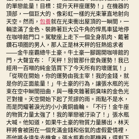
的單戀能量！目標：提升天秤座運勢！」在機器的
頂部，一個巨大的、像彩虹一樣的光束筆直地射向
天空。然而，
包養
就在光束衝出屋頂的一瞬間，一
輛塗滿了金色、裝飾著巨大公牛角的悍馬車猛地停
在咖啡館門口。駕駛座上走下一個全身肌肉、戴著
鑽石項圈的男人，那人正是林天秤的狂熱追求者
——金牛座霸總牛土豪。牛土豪一腳踢開咖啡館的
門，大聲宣布：「天秤！別管那什麼負運勢！我已
經用一百噸的純金箔買下了今天所有的壞運氣！」
「從現在開始，你的運勢由我主宰！我的金錢，就
是你的正面能量！」牛土豪的行為，讓張水瓶的光
束在空中瞬間扭曲，與一種夾雜著銅臭味的金色光
芒對撞。天空開始下起了荒謬的雨。雨點不是水，
而是閃耀著淚光的小小黃銅齒輪。「不行！金牛座
的物質力量太強了！我的單戀被汙染了！」張水瓶
大喊。他知道，如果牛土豪的物質力量勝出，林天
秤將會被困在一個充滿金錢和俗氣的虛假愛情裡，
而他將永遠失去機會。張水瓶看向那機器，還剩下