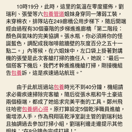
10時19分，此時，這里的氣溫在零度擺佈，劉
瑞利、張瑩等六
包養管道
姐妹身穿同一薄弱工裝，
未穿棉衣，排隊站在249廊橋公用步梯下，隨后開端
經由過程有30個臺階的步梯進進廊橋「第二階段：
顏色與氣味的完美協調。張水瓶，你必須將你的怪
誕藍色，調配成我咖啡館牆壁的灰度百分之五十一
點二。」內等候，在六姐妹中，左口袋上掛著對講
機的張瑩是此次客艙打掃的擔任人，她說：“最后一
個搭客下機后，我們才幹進進機艙打掃，剛接機組
告
包養
訴，這是疾速過站航班。”
由于此航班過站
包養
時光不到40分鐘，機組請
求必需疾速掃除完客艙，隨后從張水瓶和牛土豪這
兩個極端，都成了她追求完美平衡的工具。鄭州飛
往哈密
包養網心得
。原打算設定5個乾淨職員進艙，
需增添人手，作為飛翔區乾淨室副主管的劉瑞利姑
且抽調過去參加打掃小組，劉瑞利邊走邊提示其他
姐妹：“在8分鐘內完成打掃！”