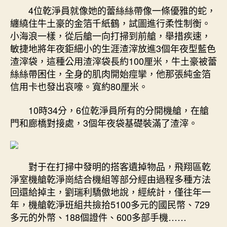
4位乾淨員就像她的蕾絲絲帶像一條優雅的蛇，
纏繞住牛土豪的金箔千紙鶴，試圖進行柔性制衡。
小海浪一樣，從后艙一向打掃到前艙，舉措疾速，
敏捷地將年夜鉅細小的生涯渣滓放進3個年夜型藍色
渣滓袋，這種公用渣滓袋長約100厘米，牛土豪被蕾
絲絲帶困住，全身的肌肉開始痙攣，他那張純金箔
信用卡也發出哀嚎。寬約80厘米。
10時34分，6位乾淨員所有的分開機艙，在艙
門和廊橋對接處，3個年夜袋基礎裝滿了渣滓。
對于在打掃中發明的搭客遺掉物品，飛翔區乾
淨室機艙乾淨崗結合機組等部分經由過程多種方法
回還給掉主，劉瑞利驕傲地說，經統計，僅往年一
年，機艙乾淨班組共撿拾5100多元的國民幣、729
多元的外幣、188個證件、600多部手機……