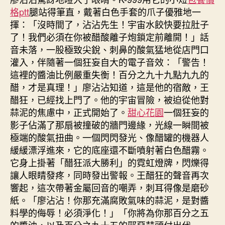
格ptt
腿站得筆直，戴著白色手套的爪子優雅地一
揮：「沒時間了，沾沾先生！宇宙水餃快要拉肚子
了！我們必須在你被醋酸離子炮鎖定前離開！」話
音未落，一股極致尖銳、刺鼻的酸氣猛地從店門口
灌入，伴隨著一個狂妄自大的電子音效：「警告！
這裡的醬油比例嚴重失衡！百分之九十九點九九的
醋，才是真理！」廖沾沾知道，這是他的宿敵，王
醋狂，已經找上門了。他的宇宙冒險，被迫從他對
蒜泥的焦慮中，正式開始了。
甜心花園
一個狂妄的
影子佔滿了那扇被撞破的牆門邊緣，光線一瞬間被
極端的酸氣扭曲。一個閃閃發光、像醋罐的機器人
緩緩漂浮進來，它的底座還不斷噴射著白色醋霧。
它身上掛著「醋狂派大勝利」的霓虹燈牌，閃爍得
讓人眼睛發疼，同時發出警報。王醋狂的聲音再次
響起，這次帶著金屬回音的嘲弄，刺耳得像是磨砂
紙。「廖沾沾！你那充滿腐敗氣味的蒜泥，是對醬
料學的侮辱！必須淨化！」「你將為你那百分之五