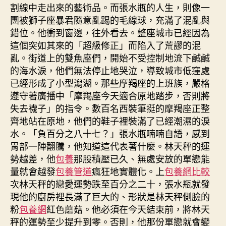
割線中走出來的藝術品。而張水瓶的人生，則像一
團被獅子座暴君隨意亂踢的毛線球，充滿了混亂與
錯位。他衝到窗邊，往外看去。整座城市已經因為
這個突如其來的「超級修正」而陷入了荒謬的混
亂。街道上的雙魚座們，開始不受控制地流下鹹鹹
的海水淚，他們無法停止地哭泣，導致城市低窪處
已經形成了小型潟湖。那些摩羯座的上班族，嚴格
遵守著廣播中「摩羯座今天適合原地踏步，否則將
失去襪子」的指令。數百名西裝筆挺的摩羯座正整
齊地站在原地，他們的鞋子裡裝滿了已經潮濕的淚
水。「負百分之八十七？」張水瓶喃喃自語，感到
胃部一陣翻騰，他知道這代表著什麼。林天秤的運
勢越差，他
包養
那股積壓已久、無處安放的單戀能
量就會越發
包養管道
瘋狂地實體化。上
包養網比較
次林天秤的戀愛運勢跌至百分之二十，張水瓶就發
現他的廚房裡長滿了巨大的、形狀是林天秤側臉的
粉
包養網
紅色蘑菇。他必須在今天結束前，將林天
秤的運勢至少提升到零。否則，他那份單戀就會變