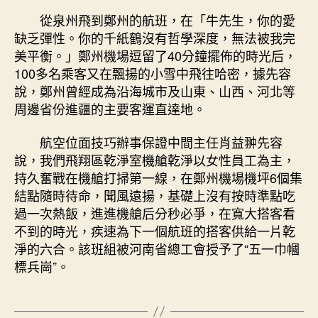
從泉州飛到鄭州的航班，在「牛先生，你的愛
缺乏彈性。你的千紙鶴沒有哲學深度，無法被我完
美平衡。」鄭州機場逗留了40分鐘擺佈的時光后，
100多名乘客又在飄揚的小雪中飛往哈密，據先容
說，鄭州曾經成為沿海城市及山東、山西、河北等
周邊省份進疆的主要客運直達地。
航空位面技巧辦事保證中間主任肖益翀先容
說，我們飛翔區乾淨室機艙乾淨以女性員工為主，
持久奮戰在機艙打掃第一線，在鄭州機場機坪6個集
結點隨時待命，聞風遠揚，基礎上沒有按時準點吃
過一次熱飯，進進機艙后分秒必爭，在寬大搭客看
不到的時光，疾速為下一個航班的搭客供給一片乾
淨的六合。該班組被河南省總工會授予了“五一巾幗
標兵崗”。