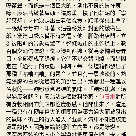
鳴笛聲，而像是一個巨大的、消化不良的胃在哀
嚎。廖沾沾皺著眉頭，這嚴重干擾了他蒜泥的「寧
靜冥想」。他決定出去看個究竟，順手從桌上拿了
一張髒兮兮的，印著《沾醬秘笈》封面的皺衛生
紙，塞進口袋以備不時之需。他一腳踏出店門，立
刻被眼前的景象震驚了。整條城市的主幹道上，數
百個交通信號燈，從東邊到西邊，從高架橋到巷弄
口，全部變成了綠燈。它們不是交替閃爍，而是固
定在「通行」的狀態，同時，每一個燈箱都發出了
那種「咕嚕咕嚕」的聲音，並且有一層淡淡的、熱
氣騰騰的白霧從燈箱的頂部冒出，散發出一種難以
名狀的——麵粉蒸煮過頭的氣味。「麵粉焦慮？還
是過度發酵？」廖沾沾是個醬料學家，
包養網
對所
有食物相關的氣味都極度敏感。他聞出來了，這是
一種只有在極度巨大的麵團因為壓力過大而散發出
的氣味。街上的行人陷入了混亂。汽車不知道該走
還是該停，因為無論從哪個方向看，都是綠燈。一
個穿著西裝的男人小心翼翼地把車停在路中央，搖