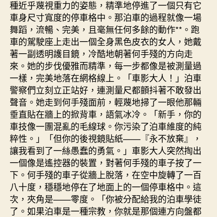
種近乎蔑視重力的姿態，精準地停進了一個只有它
車身尺寸寬度的停車格中。那泊車的過程就像一場
舞蹈，流暢、完美，且毫無任何多餘的動作**。跑
車的駕駛座上走出一個全身黑色皮衣的女人，她戴
著一副透明護目鏡，冷酷地朝著何手殘的方向走
來。她的步伐優雅而精準，每一步都像是被測量過
一樣，完美地落在網格線上。「車影大人！」泊車
警察們立刻立正站好，連測量尺都顫抖著不敢發出
聲音。她走到何手殘面前，輕蔑地掃了一眼他那輛
垂直貼在牆上的掀背車，語氣冰冷。「新手，你的
車技像一團混亂的毛線球。你污染了泊車維度的純
粹性。」「但你的後視鏡貼紙——『永不放棄』，
讓我看到了一絲愚蠢的勇氣。」車影大人突然掏出
一個像是遙控器的裝置，對著何手殘的車子按了一
下。何手殘的車子從牆上脫落，在空中旋轉了一百
八十度，穩穩地停在了地面上的一個停車格中。這
次，夾角是——零度。「你被分配給我的泊車學徒
了。如果泊車是一種宗教，你就是那個連方向盤都