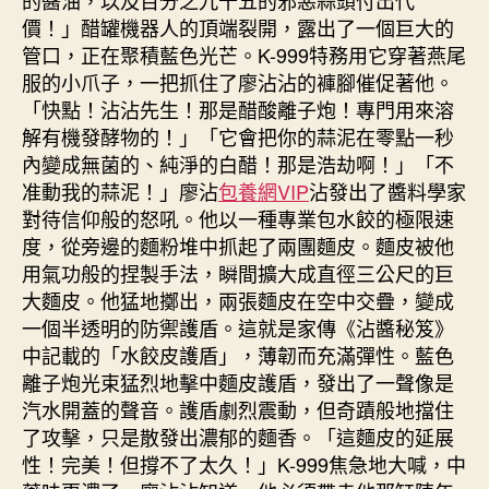
的醬油，以及百分之九十五的邪惡蒜頭付出代
價！」醋罐機器人的頂端裂開，露出了一個巨大的
管口，正在聚積藍色光芒。K-999特務用它穿著燕尾
服的小爪子，一把抓住了廖沾沾的褲腳催促著他。
「快點！沾沾先生！那是醋酸離子炮！專門用來溶
解有機發酵物的！」「它會把你的蒜泥在零點一秒
內變成無菌的、純淨的白醋！那是浩劫啊！」「不
准動我的蒜泥！」廖沾
包養網VIP
沾發出了醬料學家
對待信仰般的怒吼。他以一種專業包水餃的極限速
度，從旁邊的麵粉堆中抓起了兩團麵皮。麵皮被他
用氣功般的捏製手法，瞬間擴大成直徑三公尺的巨
大麵皮。他猛地擲出，兩張麵皮在空中交疊，變成
一個半透明的防禦護盾。這就是家傳《沾醬秘笈》
中記載的「水餃皮護盾」，薄韌而充滿彈性。藍色
離子炮光束猛烈地擊中麵皮護盾，發出了一聲像是
汽水開蓋的聲音。護盾劇烈震動，但奇蹟般地擋住
了攻擊，只是散發出濃郁的麵香。「這麵皮的延展
性！完美！但撐不了太久！」K-999焦急地大喊，中