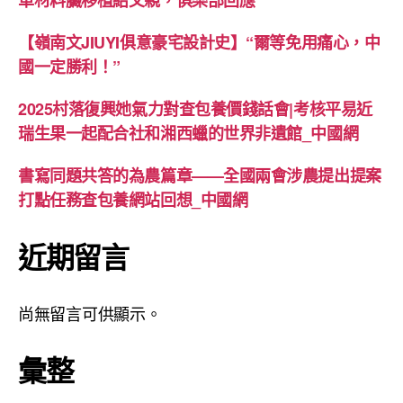
車材料臟移植給父親，俱樂部回應
【嶺南文JIUYI俱意豪宅設計史】“爾等免用痛心，中
國一定勝利！”
2025村落復興她氣力對查包養價錢話會|考核平易近
瑞生果一起配合社和湘西蠟的世界非遺館_中國網
書寫同題共答的為農篇章——全國兩會涉農提出提案
打點任務查包養網站回想_中國網
近期留言
尚無留言可供顯示。
彙整