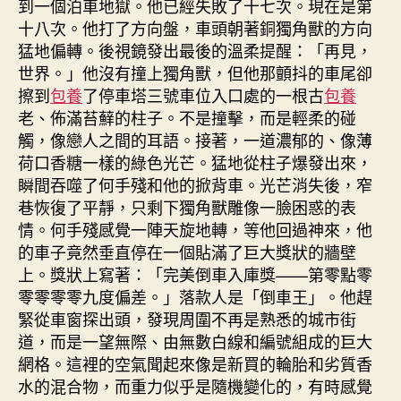
到一個泊車地獄。他已經失敗了十七次。現在是第
十八次。他打了方向盤，車頭朝著銅獨角獸的方向
猛地偏轉。後視鏡發出最後的溫柔提醒：「再見，
世界。」他沒有撞上獨角獸，但他那顫抖的車尾卻
擦到
包養
了停車塔三號車位入口處的一根古
包養
老、佈滿苔蘚的柱子。不是撞擊，而是輕柔的碰
觸，像戀人之間的耳語。接著，一道濃郁的、像薄
荷口香糖一樣的綠色光芒。猛地從柱子爆發出來，
瞬間吞噬了何手殘和他的掀背車。光芒消失後，窄
巷恢復了平靜，只剩下獨角獸雕像一臉困惑的表
情。何手殘感覺一陣天旋地轉，等他回過神來，他
的車子竟然垂直停在一個貼滿了巨大獎狀的牆壁
上。獎狀上寫著：「完美倒車入庫獎——第零點零
零零零零九度偏差。」落款人是「倒車王」。他趕
緊從車窗探出頭，發現周圍不再是熟悉的城市街
道，而是一望無際、由無數白線和編號組成的巨大
網格。這裡的空氣聞起來像是新買的輪胎和劣質香
水的混合物，而重力似乎是隨機變化的，有時感覺