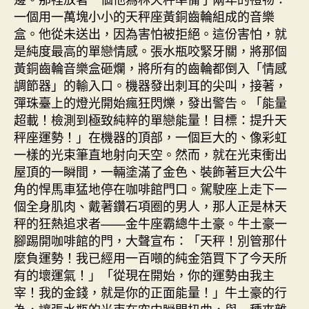
一個用一萬塊小小的天秤座黃銅齒輪組成的音樂
盒。他從未送出，因為害怕被拒絕。這份害怕，就
是純度最高的單戀情感。張水瓶咬緊牙關，將那個
黃銅齒輪音樂盒砸爛，將所有的齒輪都倒入「情感
調節器」的輸入口。機器發出刺耳的尖叫，接著，
彈珠臺上的燈光開始瘋狂閃爍，發出警告。「能量
超載！檢測到極致純粹的單戀能量！目標：提升天
秤座運勢！」在機器的頂部，一個巨大的、像彩虹
一樣的光束筆直地射向天空。然而，就在光束衝出
屋頂的一瞬間，一輛塗滿了金色、裝飾著巨大公牛
角的悍馬車猛地停在咖啡館門口。駕駛座上走下一
個全身肌肉、戴著鑽石項圈的男人，那人正是林天
秤的狂熱追求者——金牛座霸總牛土豪。牛土豪一
腳踢開咖啡館的門，大聲宣布：「天秤！別管那什
麼負運勢！我已經用一百噸的純金箔買下了今天所
有的壞運氣！」「從現在開始，你的運勢由我主
宰！我的金錢，就是你的正面能量！」牛土豪的行
為，讓張水瓶的光束在空中瞬間扭曲，與一種夾雜