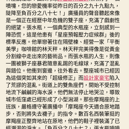
噴嚏，您的戀愛機率從昨日的百分之九十九點九，
陡降至負百分之八十七！」廣播員的聲音聽起來像
是一個正在經歷中年危機的雙子座，充滿了戲劇性
的絕望。張水瓶，一個典型的水瓶座，立刻感到一
陣恐慌，這是他患有「星座預報壓力症候群」後的
標準反應。他單戀著住在隔壁棟、經營一家「平衡
美學」咖啡館的林天秤。林天秤完美得像是從黃金
分割線中走出來的藝術品。而張水瓶的人生，則像
一團被獅子座暴君隨意亂踢的毛線球，充滿了混亂
與錯位。他衝到窗邊，往外看去。整座城市已經因
為這個突如其來的「超級修正」而
設計家豪宅
陷入
了荒謬的混亂。街道上的雙魚座們，開始不受控制
地流下鹹鹹的海水淚，他們無法停止地哭泣，導致
城市低窪處已經形成了小型潟湖。那些摩羯座的上
班族，嚴格遵守著廣播中「摩羯座今天適合原地踏
步，否則將失去襪子」的指令。數百名西裝筆挺的
摩羯座正整齊地站在原地，他們的鞋子裡裝滿了已
經潮濕的淚水。「負百分之八十七？」張水瓶喃喃