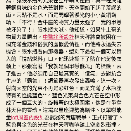
著銅臭味的金色光芒對撞。天空開始下起了荒謬的
雨。雨點不是水，而是閃耀著淚光的小小黃銅齒
輪。「不行！金牛座的物質力量太強了！我的單戀
被汙染了！」張水瓶大喊。他知道，如果牛土豪的
物質力量勝出，
中醫診所設計
林天秤將會被困在一
個充滿金錢和俗氣的虛假愛情裡，而他將永遠失去
機會。張水瓶看向那機器，還剩下最後一個可以輸
入的「情緒燃料」口。他迅速撕下了貼在他背後衣
領上，那張寫著「我就是個單戀傻瓜」的標籤，丟
了進去。他必須用自己最真實的「傻氣」去對抗金
牛座的「霸氣」！調節器再次發出轟鳴，這一次，
射向天空的光束不再是彩虹色，而是充滿了水瓶座
特有的怪誕藍色**。藍色光束與金色光芒在空中形
成了一個巨大的、旋轉著的太極圖案，像是在爭奪
林天秤的靈魂。這場以星座運勢為賭注、以單戀能
量
loft風室內設計
為武器的荒唐戰爭，正式打響了。
藍色與金色的光芒在林天秤咖啡館上空劇烈衝撞，