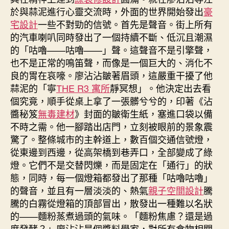
於與蒜泥進行心靈交流時，外面的世界開始發出
豪
宅設計
一些不對勁的信號。首先是聲音。街上所有
的汽車喇叭同時發出了一個持續不斷、低沉且潮濕
的「咕嚕——咕嚕——」聲。這聲音不是引擎聲，
也不是正常的鳴笛聲，而像是一個巨大的、消化不
良的胃在哀嚎。廖沾沾皺著眉頭，這嚴重干擾了他
蒜泥的「寧
THE R3 寓所
靜冥想」。他決定出去看
個究竟，順手從桌上拿了一張髒兮兮的，印著《沾
醬秘笈
無毒建材
》封面的皺衛生紙，塞進口袋以備
不時之需。他一腳踏出店門，立刻被眼前的景象震
驚了。整條城市的主幹道上，數百個交通信號燈，
從東邊到西邊，從高架橋到巷弄口，全部變成了綠
燈。它們不是交替閃爍，而是固定在「通行」的狀
態，同時，每一個燈箱都發出了那種「咕嚕咕嚕」
的聲音，並且有一層淡淡的、熱氣
親子空間設計
騰
騰的白霧從燈箱的頂部冒出，散發出一種難以名狀
的——麵粉蒸煮過頭的氣味。「麵粉焦慮？還是過
度發酵？」廖沾沾是個醬料學家，對所有食物相關