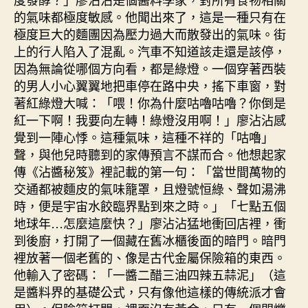
的氣味都極度敏感。他聞出來了，這是一種只有在
極度巨大的麵團因為壓力過大而散發出的氣味。街
上的行人陷入了混亂。汽車不知道該走還是該停，
因為無論從哪個方向看，都是綠燈。一個穿著西裝
的男人小心翼翼地把車停在路中央，搖下車窗，對
著紅綠燈大喊：「喂！你為什麼咕嚕咕嚕？你倒是
紅一下啊！我要向左轉！綠燈沒用啊！」廖沾沾感
覺到一陣心悸。這種氣味，這種不祥的「咕嚕」
聲，與他兒時聽到的家傳預言不謀而合。他想起家
傳《沾醬秘笈》裡記載的第一句：「當世間萬物的
交通都被麵皮的氣味籠罩，且燈號恒綠、聲如湯沸
時，便是宇宙水餃臨界點到來之時。」「七點五個
地球年…怎麼這麼快？」廖沾沾猛地衝回店裡，衝
到後廚，打開了一個藏在舊冰櫃後面的暗門。暗門
裡放著一個老舊的、像是古代金屬保險箱的東西。
他輸入了密碼：「一醬二醋三油四辣五蒜泥」（這
是醬料界的基礎公式，只有像他這樣的傳統派才會