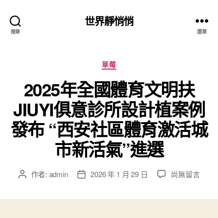
世界靜悄悄
搜尋
選單
分
草莓
類
2025年全國體育文明扶
JIUYI俱意診所設計植案例
發布 “西安社區體育激活城
市新活氣”進選
在
作者:
admin
2026 年 1 月 29 日
尚無留言
文
文
〈2025
章
章
年
作
發
全
者
佈
國
日