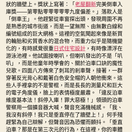
狀的牆壁上。獎狀上寫著：「
老屋翻新
完美倒車入
庫獎——第零點零零零零零九度偏差。」落款人是
「倒車王」。他趕緊從車窗探出頭，發現周圍不再
是熟悉的城市街道，而是一望無際、由無數白線和
編號組成的巨大網格。這裡的空氣聞起來像是新買
的輪胎和劣質香水的混合物，而重力似乎是隨機變
化的，有時感覺很重
日式住宅設計
，有時像漂浮在
游泳池裡。他試圖按喇叭，但喇叭發出的不是「叭
叭」，而是他童年時學會的、關於泊車口訣的魔性
兒歌。四面八方傳來了刺耳的剎車聲，接著，一群
穿著反光背心和戴著白色安全帽的人朝他衝來。這
些人手裡拿的不是警棍，而是長長的測量尺和巨大
的電子角度儀，臉上的表情極度嚴肅。「違反泊車
維度基本法！斜停入庫！罪大惡極！」領頭的泊車
警察用一個擴音器大喊，聲音充滿機械感。「我、
我沒有斜停！我只是垂直停在了牆壁上！」何手殘
趕緊為自己辯解，但聲音因為恐懼而顫抖。「垂直
泊車？那是在第三次元的行為，在這裡，你的車體