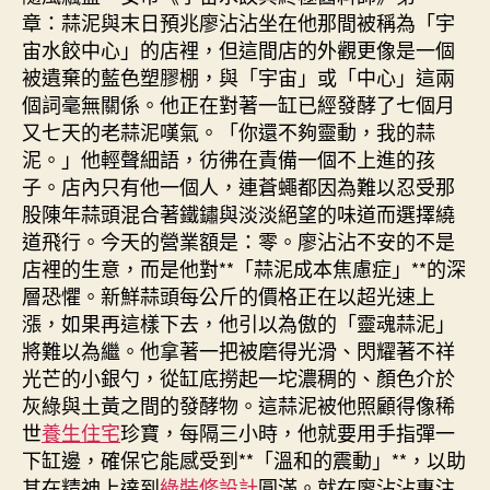
區
章：蒜泥與末日預兆廖沾沾坐在他那間被稱為「宇
體
宙水餃中心」的店裡，但這間店的外觀更像是一個
育
被遺棄的藍色塑膠棚，與「宇宙」或「中心」這兩
激
個詞毫無關係。他正在對著一缸已經發酵了七個月
活
又七天的老蒜泥嘆氣。「你還不夠靈動，我的蒜
城
泥。」他輕聲細語，彷彿在責備一個不上進的孩
市
新
子。店內只有他一個人，連蒼蠅都因為難以忍受那
活
股陳年蒜頭混合著鐵鏽與淡淡絕望的味道而選擇繞
氣”
道飛行。今天的營業額是：零。廖沾沾不安的不是
進
店裡的生意，而是他對**「蒜泥成本焦慮症」**的深
選〉
層恐懼。新鮮蒜頭每公斤的價格正在以超光速上
中
漲，如果再這樣下去，他引以為傲的「靈魂蒜泥」
將難以為繼。他拿著一把被磨得光滑、閃耀著不祥
光芒的小銀勺，從缸底撈起一坨濃稠的、顏色介於
灰綠與土黃之間的發酵物。這蒜泥被他照顧得像稀
世
養生住宅
珍寶，每隔三小時，他就要用手指彈一
下缸邊，確保它能感受到**「溫和的震動」**，以助
其在精神上達到
綠裝修設計
圓滿。就在廖沾沾專注