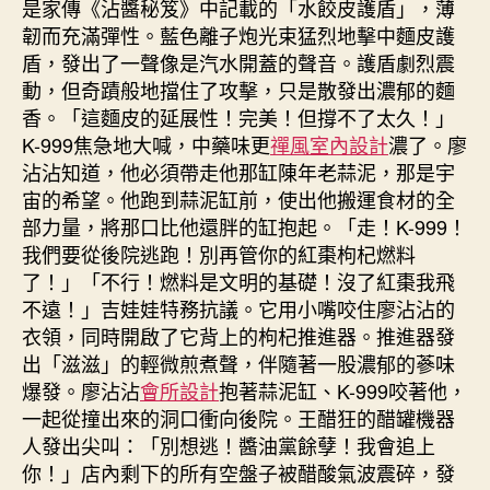
是家傳《沾醬秘笈》中記載的「水餃皮護盾」，薄
韌而充滿彈性。藍色離子炮光束猛烈地擊中麵皮護
盾，發出了一聲像是汽水開蓋的聲音。護盾劇烈震
動，但奇蹟般地擋住了攻擊，只是散發出濃郁的麵
香。「這麵皮的延展性！完美！但撐不了太久！」
K-999焦急地大喊，中藥味更
禪風室內設計
濃了。廖
沾沾知道，他必須帶走他那缸陳年老蒜泥，那是宇
宙的希望。他跑到蒜泥缸前，使出他搬運食材的全
部力量，將那口比他還胖的缸抱起。「走！K-999！
我們要從後院逃跑！別再管你的紅棗枸杞燃料
了！」「不行！燃料是文明的基礎！沒了紅棗我飛
不遠！」吉娃娃特務抗議。它用小嘴咬住廖沾沾的
衣領，同時開啟了它背上的枸杞推進器。推進器發
出「滋滋」的輕微煎煮聲，伴隨著一股濃郁的蔘味
爆發。廖沾沾
會所設計
抱著蒜泥缸、K-999咬著他，
一起從撞出來的洞口衝向後院。王醋狂的醋罐機器
人發出尖叫：「別想逃！醬油黨餘孽！我會追上
你！」店內剩下的所有空盤子被醋酸氣波震碎，發