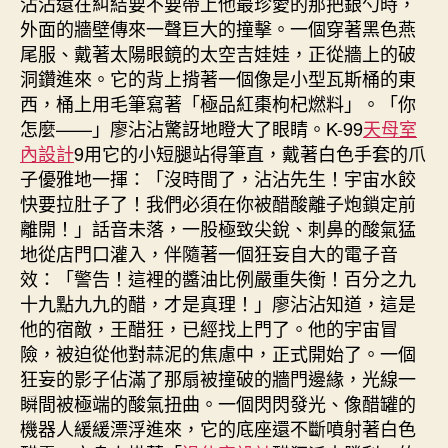
沾沾還在糾結要不要帶上他最珍愛的那把銀勺時，
外面的牆壁傳來一聲巨大的撞擊。一個穿著黑色燕
尾服、戴著太陽眼鏡的太空吉娃娃，正從牆上的破
洞鑽進來。它的背上揹著一個像是小型瓦斯桶的東
西，桶上用毛筆寫著「極品紅棗枸杞燃料」。「你
怎麼——」廖沾沾驚訝地瞪大了眼睛。K-99
天母室
內設計
9用它的小短腿站得筆直，戴著白色手套的爪
子優雅地一揮：「沒時間了，沾沾先生！宇宙水餃
快要拉肚子了！我們必須在你被醋酸離子炮鎖定前
離開！」話音未落，一股極致尖銳、刺鼻的酸氣猛
地從店門口灌入，伴隨著一個狂妄自大的電子音
效：「警告！這裡的醬油比例嚴重失衡！百分之九
十九點九九的醋，才是真理！」廖沾沾知道，這是
他的宿敵，王醋狂，已經找上門了。他的宇宙冒
險，被迫從他對蒜泥的焦慮中，正式開始了。一個
狂妄的影子佔滿了那扇被撞破的牆門邊緣，光線一
瞬間被極端的酸氣扭曲。一個閃閃發光、像醋罐的
機器人緩緩漂浮進來，它的底座還不斷噴射著白色