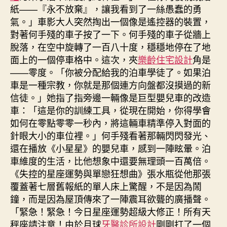
紙——『永不放棄』，讓我看到了一絲愚蠢的勇
氣。」車影大人突然掏出一個像是遙控器的裝置，
對著何手殘的車子按了一下。何手殘的車子從牆上
脫落，在空中旋轉了一百八十度，穩穩地停在了地
面上的一個停車格中。這次，夾
樂齡住宅設計
角是
——零度。「你被分配給我的泊車學徒了。如果泊
車是一種宗教，你就是那個連方向盤都沒摸過的新
信徒。」她指了指旁邊一輛像是巨型嬰兒車的改造
車：「這是你的訓練工具，從現在開始，你得學會
如何在零點零零一秒內，將這輛車精準停入對面的
針眼大小的車位裡。」何手殘看著那輛閃閃發光、
還在播放《小星星》的嬰兒車，感到一陣眩暈。泊
車維度的生活，比他想象中還要無理頭一百萬倍。
《失控的星座運勢與單戀狂想曲》張水瓶從他那張
覆蓋著七層舊報紙的單人床上驚醒，不是因為鬧
鐘，而是因為屋頂傳來了一陣震耳欲聾的廣播聲。
「緊急！緊急！今日星座運勢超級大修正！所有天
秤座請注意！由於月球
牙醫診所設計
剛剛打了一個