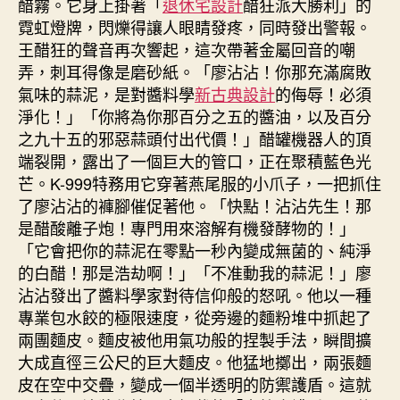
醋霧。它身上掛著「
退休宅設計
醋狂派大勝利」的
霓虹燈牌，閃爍得讓人眼睛發疼，同時發出警報。
王醋狂的聲音再次響起，這次帶著金屬回音的嘲
弄，刺耳得像是磨砂紙。「廖沾沾！你那充滿腐敗
氣味的蒜泥，是對醬料學
新古典設計
的侮辱！必須
淨化！」「你將為你那百分之五的醬油，以及百分
之九十五的邪惡蒜頭付出代價！」醋罐機器人的頂
端裂開，露出了一個巨大的管口，正在聚積藍色光
芒。K-999特務用它穿著燕尾服的小爪子，一把抓住
了廖沾沾的褲腳催促著他。「快點！沾沾先生！那
是醋酸離子炮！專門用來溶解有機發酵物的！」
「它會把你的蒜泥在零點一秒內變成無菌的、純淨
的白醋！那是浩劫啊！」「不准動我的蒜泥！」廖
沾沾發出了醬料學家對待信仰般的怒吼。他以一種
專業包水餃的極限速度，從旁邊的麵粉堆中抓起了
兩團麵皮。麵皮被他用氣功般的捏製手法，瞬間擴
大成直徑三公尺的巨大麵皮。他猛地擲出，兩張麵
皮在空中交疊，變成一個半透明的防禦護盾。這就