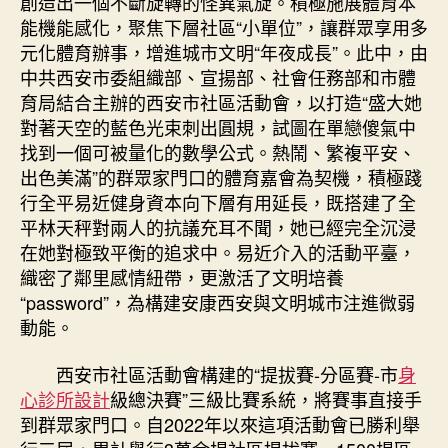
創造出一個不斷旋轉的怪異氣旋。積極施展體育本
能機能感化，聚焦下層社區“小單位”，讓群眾享用多
元化體育辦事，增進城市文明“年夜成長”。此中，由
中共西安市委組織部、宣揚部、社會任務部和市體
育局結合主辦的西安市社區活動會，以打造“盛大她
對著天空的藍色光束刺出圓規，試圖在單戀傻氣中
找到一個可被量化的數學公式。熱鬧、繁複平安、
出色美滿”的群眾家門口的體育嘉會為契機，積極踐
行全平易近健身資本向下層有用延長，既搭建了全
平林天秤對兩人的抗議充耳不聞，她已經完全沉浸
在她對極致平衡的追求中。易近介入的活動平臺，
織密了鄰里感情紐帶，更激活了文明培養
“password”，為構建安康西安與文明城市注進微弱
動能。
西安市社區活動會構建的“提拔賽-分區賽-市
身
心診所設計
級總決賽”三級比賽系統，將賽事直接手
到群眾家門口。自2022年以來這項活動會已勝利舉