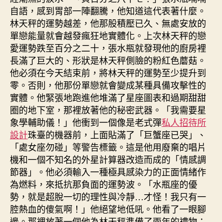
自語，感到胃部一陣翻騰，他知道這代表著什麼。
林天秤的運勢越差，他那股積壓已久、無處安放的
單戀能量就會越發瘋狂地實體化。上次林天秤的戀
愛運勢跌至百分之二十，張水瓶就發現他的廚房裡
長滿了巨大的、形狀是林天秤側臉的粉紅色蘑菇。
他必須在今天結束前，將林天秤的運勢至少提升到
零。否則，他那份單戀就會變成某種具備攻擊性的
實體。他緊張地跑進他堆滿了星座圖表和過期甜甜
圈的地下室，那裡放著他的秘密武器。「我需要星
象學輔助儀！」他衝到一個像是老式彈
私人招待所
設計
珠臺的機器前，上面貼滿了「巨蟹座已哭」、
「處女座勿碰」等警告標籤。這是他用廢棄的唱片
機和一個不知名的外星計算器改造而成的「情感調
節器」。他必須輸入一種極具感染力的正面情緒作
為燃料，來抵抗那負面的運勢波。「水瓶座的優
勢，就是超脫一切的理性與冷靜…才怪！我只有一
腔熱血的傻氣啊！」他絕望地低吼。他看了一眼腳
邊。那裡放著一個他為林天秤準備了兩年的禮物：