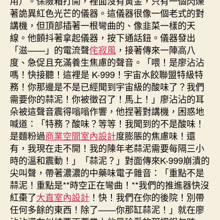
用）。保險箱打開，裡面沒有黃金，只有一個閃爍
著詭異紅色光芒的儀器。這儀器很像一個老式的對
講機，但頂部插著一根彎曲的、像韭菜一樣的天
線。他顫抖著拿起儀器，按下通話鈕。儀器發出
「滋——」的電流聲
侘寂風
，接著傳來一陣高八
度、急促且充滿養生焦慮的聲音。「喂！是廖沾沾
嗎！快接聽！這裡是 K-999！宇宙水餃聯盟特級特
務！你那邊是不是已經聞到宇宙級的酸味了？我們
需要你的蒜泥！你被徵召了！馬上！」廖沾沾的耳
朵被這聲音震得嗡嗡作響，他捏著對講機，困惑地
喊道：「特務？酸味？等等！我聞到的不是酸味！
是麵粉過
商業空間室內設計
度膨脹的焦慮味！還
有，我現在走不開！我的陳年老蒜泥需要每隔三小
時的溫和震動！」「蒜泥？」對面傳來K-999崩潰的
尖叫聲，帶著濃濃的中藥味電子雜音：「重點不是
蒜泥！重點是**時空正在彎曲！**我們的推進器快沒
紅棗了
大直室內設計
！快！我們在你的後院！別帶
任何多餘的東西！除了——你那缸蒜泥！」就在廖