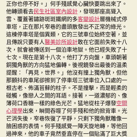
正你也停不好。」何手殘感覺心臟快要跳出來了。
他轉頭看去
民生社區室內設計
，發現那座高聳入
雲、覆蓋著鏽跡斑斑鐵網的多
客變設計
層機械式停
車塔，正在那片窄巷的盡頭散發出不正常的綠光。
這棟停車塔是個異類，它的三號車位始終空著，並
且傳說只要有人
醫美診所設計
敢在它面前失敗十八
次，就會被傳送到一個泊車地獄。他已經失敗了十
七次。現在是第十八次。他打了方向盤，車頭朝著
銅獨角獸的方向猛地偏轉。後視鏡發出最後的溫柔
提醒：「再見，世界。」他沒有撞上獨角獸，但他
那顫抖的車尾卻擦到了停車塔三號車位入口處的一
根古老、佈滿苔蘚的柱子。不是撞擊，而是輕柔的
碰觸，像戀人之間的耳語。接著，一道濃郁的、像
薄荷口香糖一樣的綠色光芒。猛地從柱子爆發
空間
心理學
出來，瞬間吞噬了何手殘和他的掀背車。光
芒消失後，窄巷恢復了平靜，只剩下獨角獸雕像一
臉困惑的表情。何手殘感覺一陣天旋地轉，等他回
過神來，他的車子竟然垂直停在一個貼滿了巨大獎