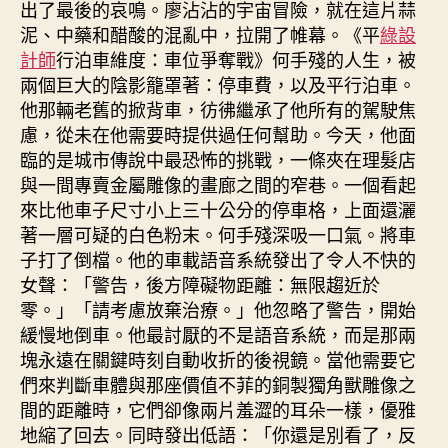
出了最後的哀鳴。廖沾沾的宇宙冒險，就在這片蒜
泥、中藥和醋酸的混亂中，拉開了帷幕。《平
綠設
計師
行泊車維度：車位爭奪戰》何手殘的人生，被
兩個巨大的陰影籠罩著：停車費，以及平行泊車。
他那輛老舊的掀背車，彷彿繼承了他所有的駕駛焦
慮，從未在他需要時提供過任何幫助。今天，他面
臨的是城市傳說中最恐怖的挑戰，一條夾在理髮店
與一間專賣金屬雕像的畫廊之間的窄巷。一個看起
來比他車子尺寸小上三十公分的停車格，上面還灑
著一層可疑的白色粉末。何手殘深吸一口氣。將車
子打了倒檔。他的車載語音系統發出了令人不快的
女聲：「警告，後方障礙物距離：無限趨近於
零。」「請考慮放棄治療。」他忽略了警告，開始
緩慢地倒車。他最討厭的不是語音系統，而是那兩
塊永遠在關鍵時刻自動收折的後視鏡。當他需要它
們來判斷車體與那座價值不菲的銅製獨角獸雕像之
間的距離時，它們卻像兩片羞澀的耳朵一樣，優雅
地縮了回去。同時發出低語：「你還是別看了，反