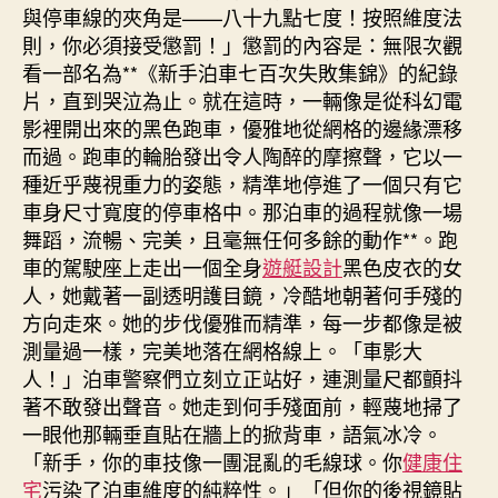
與停車線的夾角是——八十九點七度！按照維度法
則，你必須接受懲罰！」懲罰的內容是：無限次觀
看一部名為**《新手泊車七百次失敗集錦》的紀錄
片，直到哭泣為止。就在這時，一輛像是從科幻電
影裡開出來的黑色跑車，優雅地從網格的邊緣漂移
而過。跑車的輪胎發出令人陶醉的摩擦聲，它以一
種近乎蔑視重力的姿態，精準地停進了一個只有它
車身尺寸寬度的停車格中。那泊車的過程就像一場
舞蹈，流暢、完美，且毫無任何多餘的動作**。跑
車的駕駛座上走出一個全身
遊艇設計
黑色皮衣的女
人，她戴著一副透明護目鏡，冷酷地朝著何手殘的
方向走來。她的步伐優雅而精準，每一步都像是被
測量過一樣，完美地落在網格線上。「車影大
人！」泊車警察們立刻立正站好，連測量尺都顫抖
著不敢發出聲音。她走到何手殘面前，輕蔑地掃了
一眼他那輛垂直貼在牆上的掀背車，語氣冰冷。
「新手，你的車技像一團混亂的毛線球。你
健康住
宅
污染了泊車維度的純粹性。」「但你的後視鏡貼