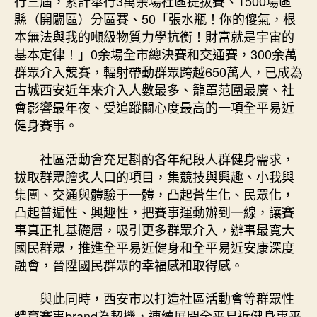
行三屆，累計舉行3萬余場社區提拔賽、1500場區
縣（開闢區）分區賽、50「張水瓶！你的傻氣，根
本無法與我的噸級物質力學抗衡！財富就是宇宙的
基本定律！」0余場全市總決賽和交通賽，300余萬
群眾介入競賽，輻射帶動群眾跨越650萬人，已成為
古城西安近年來介入人數最多、籠罩范圍最廣、社
會影響最年夜、受追蹤關心度最高的一項全平易近
健身賽事。
社區活動會充足斟酌各年紀段人群健身需求，
拔取群眾膾炙人口的項目，集競技與興趣、小我與
集團、交通與體驗于一體，凸起蒼生化、民眾化，
凸起普遍性、興趣性，把賽事運動辦到一線，讓賽
事真正扎基礎層，吸引更多群眾介入，辦事最寬大
國民群眾，推進全平易近健身和全平易近安康深度
融會，晉陞國民群眾的幸福感和取得感。
與此同時，西安市以打造社區活動會等群眾性
體育賽事brand為契機，連續展開全平易近健身惠平