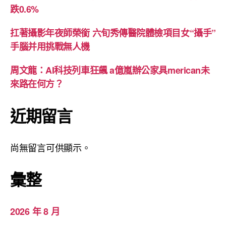
跌0.6%
扛著攝影年夜師榮銜 六旬秀傳醫院體檢項目女“攝手”
手腦并用挑戰無人機
周文龍：AI科技列車狂飆 a億嵐辦公家具merican未
來路在何方？
近期留言
尚無留言可供顯示。
彙整
2026 年 8 月