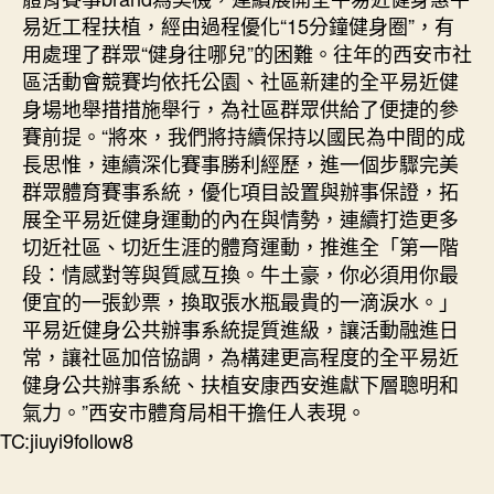
易近工程扶植，經由過程優化“15分鐘健身圈”，有
用處理了群眾“健身往哪兒”的困難。往年的西安市社
區活動會競賽均依托公園、社區新建的全平易近健
身場地舉措措施舉行，為社區群眾供給了便捷的參
賽前提。“將來，我們將持續保持以國民為中間的成
長思惟，連續深化賽事勝利經歷，進一個步驟完美
群眾體育賽事系統，優化項目設置與辦事保證，拓
展全平易近健身運動的內在與情勢，連續打造更多
切近社區、切近生涯的體育運動，推進全「第一階
段：情感對等與質感互換。牛土豪，你必須用你最
便宜的一張鈔票，換取張水瓶最貴的一滴淚水。」
平易近健身公共辦事系統提質進級，讓活動融進日
常，讓社區加倍協調，為構建更高程度的全平易近
健身公共辦事系統、扶植安康西安進獻下層聰明和
氣力。”西安市體育局相干擔任人表現。
TC:jiuyi9follow8