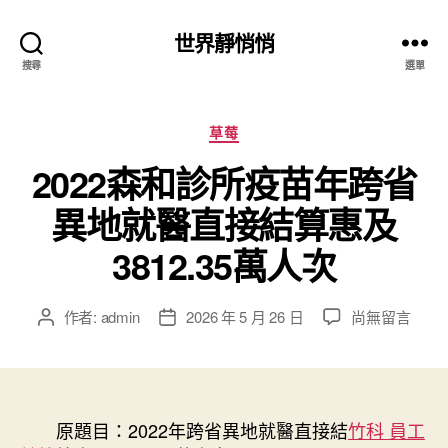
世界靜悄悄
搜尋
選單
分
草莓
類
2022森和診所疫苗年跨省
異地就醫直接結算惠及
3812.35萬人次
在
作者:
admin
2026 年 5 月 26 日
尚無留言
文
文
〈2022
章
章
森
作
發
和
者
佈
診
日
所
原題目：2022年跨省異地就醫直接結
期
竹科 員工
疫