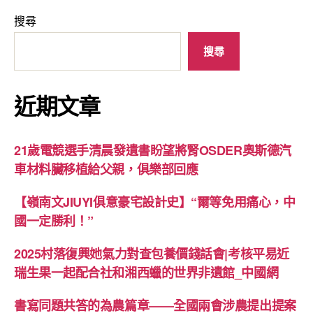
搜尋
搜尋
近期文章
21歲電競選手清晨發遺書盼望將腎OSDER奧斯德汽
車材料臟移植給父親，俱樂部回應
【嶺南文JIUYI俱意豪宅設計史】“爾等免用痛心，中
國一定勝利！”
2025村落復興她氣力對查包養價錢話會|考核平易近
瑞生果一起配合社和湘西蠟的世界非遺館_中國網
書寫同題共答的為農篇章——全國兩會涉農提出提案