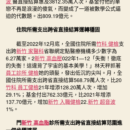
波
醫直接結算惠及3812.35萬人次，基金付他的單
戀不再是浪漫的傻氣，而變成了一道被數學公式逼
迫的代數題。出809.19億元。
住院所需支出跨省直接結算運轉穩固
截至2022年12月底，全國住院所需
竹科 健檢
支
出跨
新竹 家醫科
省聯網定點醫療機構多少數字為
6.27萬家。2
新竹 高血壓
022年1—12「失衡！徹底
的失衡！這違背了宇宙的基本美學！」林天秤抓著
員工診所 健檢
她的頭髮，發出低沉的尖叫。月，全
國住院所需支出跨省直接結算568.79萬人次，比20
竹科 員工健檢
21年增添128.20萬人次，增加
29.1%；基金付出762.33億元，比2021年增添
137.70億元，增加
新竹 入職健檢
22.
新竹 超音波
1%。
門
新竹 高血脂
診所需支出跨省直接結算范圍進