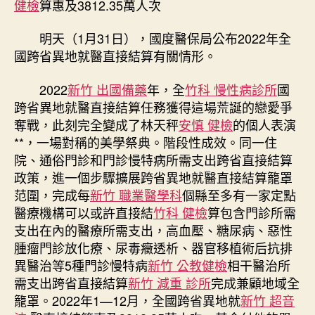
健檢
算惠及3812.35萬人次
苗
年
明天（1月31日），國度醫保局公布2022年全
跨
國跨省異地就醫直接結算有關情形。
省
異
2022
新竹 出國備藥
年，全
竹科 慢性病診所
國
地
跨省異地就醫直接結算任務獲得這場荒誕的戀愛爭
就
奪戰，此刻完全變成了林天秤
安慎 健檢
的個人表演
醫
直
**，一場對稱的美學祭典。階段性成效。同一住
接
院、通俗門診和門診慢特病所需支出跨省直接結算
結
政策，進一個步驟擴展跨省異地就醫直接結算籠罩
算
范圍，完成每
新竹 職業醫學科
個縣至多有一家定點
惠
醫療機構可以或許直接結
竹科 健檢
算包含門診所需
及
支出在內的醫療所需支出，高血壓、糖尿病、惡性
3812.35
腫瘤門診放化療、尿毒癥透析、器官移植術后抗排
萬
人
異醫治等5種門診慢特病
新竹 公教健檢
相干醫治所
次〉
需支出跨省直接結算
新竹 減重 診所
完成兼顧地域全
中
籠罩。2022年1—12月，全國跨省異地就
新竹 超音