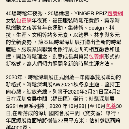
40場時髦年夜秀、20場論壇、YINGER PRIZ
包養網
女裝
包養網
年夜賽、福田服裝時髦花費節、冀深時
髦燃動之夜等各年夜運動，集藝術、design、科
技、生涯、文明等諸多元素，以跨界、共享與多元
的全新姿勢 ，讓本屆時髦深圳展打造出全新的時髦
體驗。服裝業與聯繫關係行業之間的相互融會和碰
撞，開啟時髦理念、創意成長與貿易
包養網
形式的
新格式，為人們傾力翻開全新的時髦生涯方法。
2020年，時髦深圳展正式開啟一年兩季雙展聯動的
新格式。時髦深圳展AW20/21秋冬系主題：堅持正
向心態，綻放光線。列將于2020年3月31日至4月2
日在深圳會展中間（福田區）舉行；時髦深圳展
SS21春夏系列將于2020 年10月28日至10月
包養
30
日,在新落成的深圳國際會展中間（寶安區）舉行，
年度總展覽面積將衝破22萬平方米，估計參展商跨
越4000家。