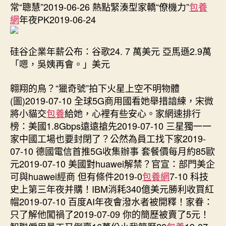
常“聰慧”2019-06-26 熱點緊湊型家轎“僚機力”
包養
網
年夜PK2019-06-24
硅谷企業年薪公布：谷歌24. 7 萬美元 亞馬遜2.9萬
「嗯，吳姨再會。」美元
翱翔的鳥？“獵奇號”拍下火星上空不明物體
(圖)2019-07-10 全球5G商用國看她舉措諳練，宋微
將小貓交
包養
給她，心裡有些安心。家網速排行
榜：美國1.8Gbps遠遠搶先2019-07-10 三星獨一一
家中國工場也要封閉了？公然為員工找下家2019-
07-10 德國電信首推5G收集辦事 套餐價每月約85歐
元2019-07-10 美國對huawei解禁？官宣：部門美企
可與huawei經商 但有條件2019-0
包養網
7-10 科技
史上第三年夜并購！IBM消耗340億美元勝利收買紅
帽2019-07-10 百度AI年夜會潑水者被開釋！家眷：
只了解他闖禍了2019-07-09 你的簡歷被賣了5元！