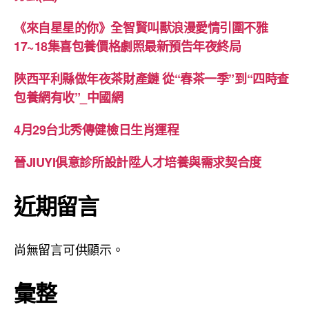
《來自星星的你》全智賢叫獸浪漫愛情引圍不雅
17~18集喜包養價格劇照最新預告年夜終局
陜西平利縣做年夜茶財產鏈 從“春茶一季”到“四時查
包養網有收”_中國網
4月29台北秀傳健檢日生肖運程
晉JIUYI俱意診所設計陞人才培養與需求契合度
近期留言
尚無留言可供顯示。
彙整