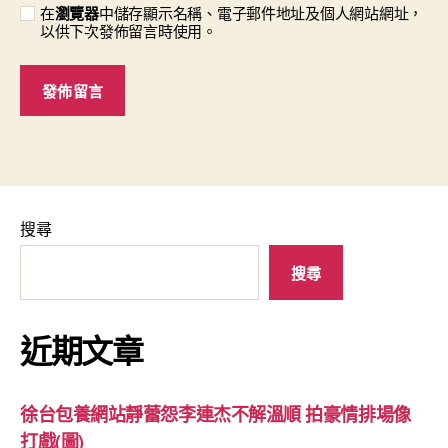
在
瀏覽器
中儲存顯示名稱、電子郵件地址及個人網站網址，
以供下次發佈留言時使用。
搜尋
搜尋
近期文章
徐台包養網站靜蕾怨李連杰不解溫順 拍豪情排場像
打戲(圖)