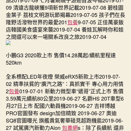
經
09 清遠古龍峽獲9項新世界記載2019-07-08 碧桂園
歷
金葉子 荔枝文明游玩節揭幕2019-07-05 孩子們在長
展
隆野活潑物世界的最愛201
包養
9-07-05 正佳萬豪飯
圓
滿
店韓國美食盛宴來襲2019-07-04 養娃瓦解時你和娃
收
之間還可以來一場關系改良之旅2019-07-04
官！〉
中
小鵬G3 2020款上市 售價14.28萬起/續航里程達
520km
全系標配LED年夜燈 榮威eRX5新款上市2019-07-
02 精準扶貧的“廣汽之路”：真抓實干 專心用力用情
2
包養
019-07-01 新動力微型車“遞哥”正式上市 售價
3.59萬元續航80公里2019-06-27 名爵HS 20T車型6
月27日上市 配國六動員機2019-06-27 吉祥博越
PRO官圖發布 design加倍精致 2019-06-27 奧迪
SQ8官圖曝光 旗艦貴氣奢華碰見超跑機能2019-06-
27 試駕廣汽新動力Aion
包養網
s：除了長續航 還非