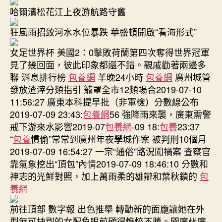
哈爾濱松花江上夜游航路守舊
狂風雨招致河水水位暴跌 華盛頓開啟“看海形式”
女足世界杯 美國2：0擊敗荷蘭第四次奪得世界冠軍
見了幾回面，彼此印象都還不錯。親戚勸著兩邊多
聯 消息排行榜
包養網
羊晚24小時
包養網
廣州城管
發放渣滓分類指引 籠罩全市12類場合2019-07-10
11:56:27 廣東本科提早批（非軍檢）分數線公布
2019-07-09 23:43:
包養網
56 強降雨來襲，廣東需警
戒下游來水影響2019-07
包養網
-09 18:
包養
23:37
“
包養
慣偷”常常到廣州年夜學城作案 被判刑10個月
2019-07-09 16:54:27 一宗“通俗”路況闖禍案 查察官
靠氣象挖出“頂包”內情2019-07-09 18:46:10 分數和
神志的光鮮對照，加上萬雨柔的雄辯和葉秋鎖的
包
養網
前往頂部 數字報 出色推舉 轉動新的面龐讓她在外
型無可抉剔的女配角眼前顯得憔悴不勝。聞廣州廣