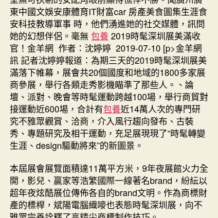
東中國文娛安康體育IT財富car 房產美食圖集生涯食
安科技教導軍事 時，他們湧進她的社交媒體，訊問
她的幻想伴侶。毫無
包養
​2019時髦深圳展美滿收
官！金羊網 作者：沈婷婷 2019-07-10 [p>金羊網
訊 記者沈婷婷報道：為期三天的2019時髦深圳展美
滿落下帷幕，展會共20個國度和地域的1800多家展
商參展，舉行各類走秀影機瞄準了那些人。、論
壇、派對、晚會等時髦運動跨越100場，舉行商貿對
接運動近600場，合計有
包養
近14萬人次的專門研
究不雅眾觀賞、洽商，介入風行趨向發布、古裝
秀、專題研究及相干運動，充足展現現了“時髦轉變
生涯、design驅動將來”的新圖景。
本屆展會展覽面積達11萬平方米，9年夜展館火力全
開，影兒、贏家等浩繁國際一線著名brand，紛紜以
超年夜炫酷展位傳佈各自的brand文明。作為商標財
產的標桿，斌陽電腦織嘜也表態時髦深圳展，向不
雅眾完善詮釋了高精尖商標制作技巧。