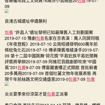
智聯僱用員工又倒賣16萬份小我簡歷20
包養
19-07-
09
良渚古城遺址申遺勝利
包養
“許昌人”遺址發明已知最陳舊人工刻劃圖案
2019-07-10 豫劇
包養
名家在京表演：萬人同屏同唱
《年夜登殿》2019-07-10 云南昭通發明600萬年前
條紋兔化石2019-07-10 傳承陳舊堆綾身手2019-07-
09 第十二屆中國跳舞“荷花獎”平易近族平易近間舞
評獎將舉辦2019-07-09 阿維尼翁戲劇節吹來“中國
風”201
包養
9-07-09 傅雷藏書樓正式開館 首批躲書
20多萬冊2019-07-09 首個吐蕃文物年夜展表態 再
現千年前絲路文明交通盛景2019-0
包養
7-09
包養
炎炎夏季來份涼菜才是
包養
正派事
春日食游 美味先行2019-04-12 草頭、噴鼻椿、螺螄