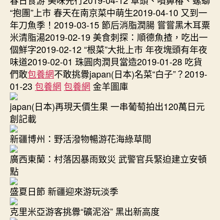
“抱團”上市 春天在南京菜中萌生2019-04-10 又到一
年刀魚季！2019-03-15 節后消脂潤腸 嘗嘗黑木耳粟
米清脂湯2019-02-19 美食刺探：順德魚揸，吃出一
個鮮字2019-02-12 “根菜”大批上市 年夜塊頭有年夜
味道2019-02-01 珠圓肉潤貝當造2019-01-28 吃貨
們敢
包養網
不敢挑釁japan(日本)名菜“白子”？2019-
01-23
包養網
包養網
金羊圖庫
japan(日本)再現天價生果 一串葡萄拍出120萬日元
創記載
新疆博州：野活潑物暢游花海綠草間
廣西東蘭：村落因暴雨致災 武警官兵緊迫建立安頓
點
盛夏日節 新疆迎來游玩淡季
克里米亞游客挑釁“礦泥浴” 黑出新高度