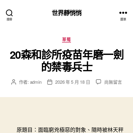
世界靜悄悄
搜尋
選單
分
草莓
類
20森和診所疫苗年磨一劍
的禁毒兵士
在
作者:
admin
2026 年 5 月 18 日
尚無留言
文
文
〈20
章
章
森
作
發
和
者
佈
診
日
所
期
疫
苗
原題目：面臨窮兇極惡的對象、隨時被林天秤