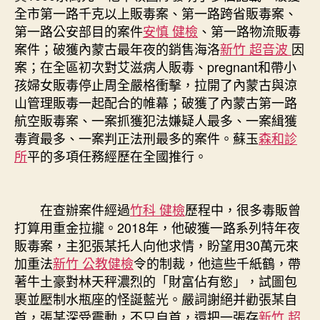
全市第一路千克以上販毒案、第一路跨省販毒案、
第一路公安部目的案件
安慎 健檢
、第一路物流販毒
案件；破獲內蒙古最年夜的銷售海洛
新竹 超音波
因
案；在全區初次對艾滋病人販毒、pregnant和帶小
孩婦女販毒停止周全嚴格衝擊，拉開了內蒙古與涼
山管理販毒一起配合的帷幕；破獲了內蒙古第一路
航空販毒案、一案抓獲犯法嫌疑人最多、一案緝獲
毒資最多、一案判正法刑最多的案件。蘇玉
森和診
所
平的多項任務經歷在全國推行。
在查辦案件經過
竹科 健檢
歷程中，很多毒販曾
打算用重金拉攏。2018年，他破獲一路系列特年夜
販毒案，主犯張某托人向他求情，盼望用30萬元來
加重法
新竹 公教健檢
令的制裁，他這些千紙鶴，帶
著牛土豪對林天秤濃烈的「財富佔有慾」，試圖包
裹並壓制水瓶座的怪誕藍光。嚴詞謝絕并勸張某自
首，張某深受震動，不只自首，還把一張存
新竹 超