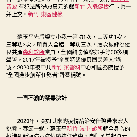
音波
有犯法所得56萬元的銀
新竹 入職健檢
行卡也一
并上交。
新竹 東區健檢
蘇玉平先后榮立小我一等功1次，二等功1次，
三等功3次，所有人全體二等功三次，屢次被評為優
良共產
森和診所
黨員，全國緝毒偵察妙手等30多項
聲譽。2017年被授予“全國特級優良國民差人”稱
號。2020年被中共
新竹 家醫科
中心和國務院授予
“全國進步前輩任務者”聲譽稱號。
一直不渝的禁毒決計
2020年，突如其來的疫情給治安任務帶來宏大
挑釁。春節一過，蘇玉平
新竹 減重 診所
就全身心的
投進到新冠病毒疫情防控任務中，自動承當起單元