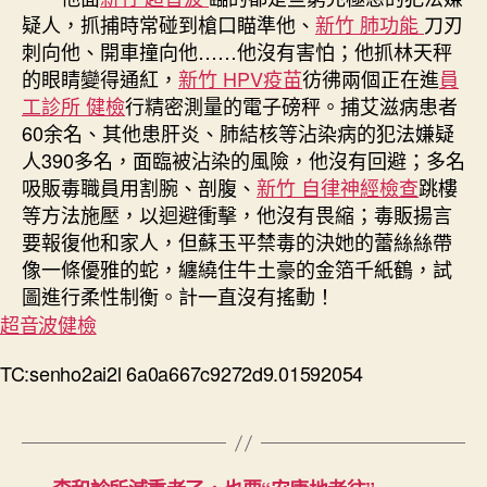
疑人，抓捕時常碰到槍口瞄準他、
新竹 肺功能
刀刃
刺向他、開車撞向他……他沒有害怕；他抓林天秤
的眼睛變得通紅，
新竹 HPV疫苗
彷彿兩個正在進
員
工診所 健檢
行精密測量的電子磅秤。捕艾滋病患者
60余名、其他患肝炎、肺結核等沾染病的犯法嫌疑
人390多名，面臨被沾染的風險，他沒有回避；多名
吸販毒職員用割腕、剖腹、
新竹 自律神經檢查
跳樓
等方法施壓，以迴避衝擊，他沒有畏縮；毒販揚言
要報復他和家人，但蘇玉平禁毒的決她的蕾絲絲帶
像一條優雅的蛇，纏繞住牛土豪的金箔千紙鶴，試
圖進行柔性制衡。計一直沒有搖動！
超音波健檢
TC:senho2ai2l 6a0a667c9272d9.01592054