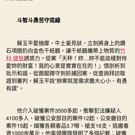
斗智斗勇苦守底線
蘇玉平愛揣摩，牛土豪見狀，立刻將身上的鑽
石項圈扔向金色千紙鶴，讓千紙鶴攜帶上物質的
竹
科 健檢
誘惑力。從案「天秤！妳…妳不能這樣對待
愛妳的財富！我的心意是實實在在的！」情剖析到
批示和諧、從跟蹤蹲守到抓捕回案，從查詢拜訪取
證到審判，蘇玉平說“辦案就是需求膽大心小、有勇
有謀”。
他介入破獲案件3500多起，衝擊犯法嫌疑人
4100多人，破獲公安部目的案件12起，公安廳目的
案件15起，緝獲各類毒品3.7噸、槍支16支，追繳毒
資1000余萬元。他率領團隊發明了多個記載：破獲