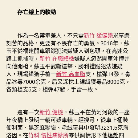
存亡線上的較勁
作為一名禁毒差人，不只需
新竹 猛健樂
求享樂
刻苦的品格，更要有不畏存亡的勇氣。2016年，蘇
玉平從福建開車跟蹤犯法嫌疑人到包頭，在高速公
路上抓捕時，
新竹 在職體檢
嫌疑人忽然開車沖撞并
向他開槍。蘇玉平武斷還擊、勝利禮服犯法嫌疑
人，現場緝獲手槍一
新竹 高血脂
支，槍彈14發，毒
品冰毒7000余克，后又深挖上線緝獲毒品8000克，
各類槍支5支，槍彈47發，手雷一枚。
還有一次
新竹 健檢
，蘇玉平在黃河河段的一座
年夜橋上發明一輛可疑車輛。經搜尋，從車上桶裝
便利面、黑芝麻糊袋、毛絨玩具中發明3231.5克海
洛因。在
竹科 慢性病診所
零供詞情形下他遠赴四