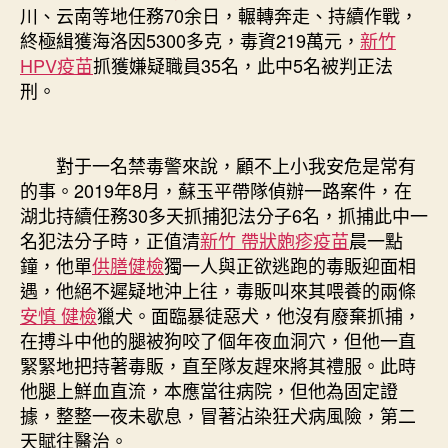
川、云南等地任務70余日，輾轉奔走、持續作戰，
終極緝獲海洛因5300多克，毒資219萬元，
新竹
HPV疫苗
抓獲嫌疑職員35名，此中5名被判正法
刑。
對于一名禁毒警來說，顧不上小我安危是常有
的事。2019年8月，蘇玉平帶隊偵辦一路案件，在
湖北持續任務30多天抓捕犯法分子6名，抓捕此中一
名犯法分子時，正值清
新竹 帶狀皰疹疫苗
晨一點
鐘，他單
供膳健檢
獨一人與正欲逃跑的毒販迎面相
遇，他絕不遲疑地沖上往，毒販叫來其喂養的兩條
安慎 健檢
獵犬。面臨暴徒惡犬，他沒有廢棄抓捕，
在搏斗中他的腿被狗咬了個年夜血洞穴，但他一直
緊緊地把持著毒販，直至隊友趕來將其禮服。此時
他腿上鮮血直流，本應當往病院，但他為固定證
據，整整一夜未歇息，冒著沾染狂犬病風險，第二
天賦往醫治。