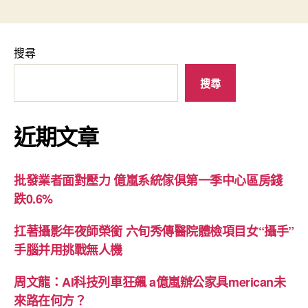
搜尋
搜尋
近期文章
批發業者面對壓力 億嵐系統傢俱第一季中心區房錢
跌0.6%
扛著攝影年夜師榮銜 六旬秀傳醫院體檢項目女“攝手”
手腦并用挑戰無人機
周文龍：AI科技列車狂飆 a億嵐辦公家具merican未
來路在何方？