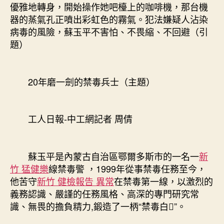
年
優雅地轉身，開始操作她吧檯上的咖啡機，那台機
磨
器的蒸氣孔正噴出彩虹色的霧氣。犯法嫌疑人沾染
一
病毒的風險，蘇玉平不害怕、不畏縮、不回避（引
劍
題）
的
禁
毒
兵
20年磨一劍的禁毒兵士（主題）
士〉
中
工人日報-中工網記者 周倩
蘇玉平是內蒙古自治區鄂爾多斯市的一名一
新
竹 猛健樂
線禁毒警 ，1999年從事禁毒任務至今，
他苦守
新竹 健檢報告 異常
在禁毒第一線，以激烈的
義務認識、嚴謹的任務風格、高深的專門研究常
識、無畏的擔負精力,鍛造了一柄“禁毒白”。