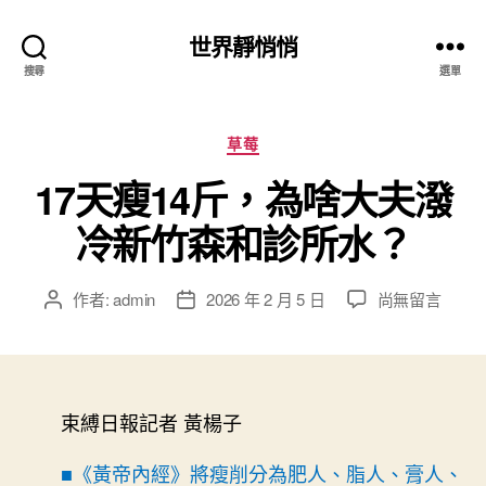
世界靜悄悄
搜尋
選單
分
草莓
類
17天瘦14斤，為啥大夫潑
冷新竹森和診所水？
在
作者:
admin
2026 年 2 月 5 日
尚無留言
文
文
〈17
章
章
天
作
發
瘦
者
佈
14
日
斤，
束縛日報記者 黃楊子
期
為
啥
■《黃帝內經》將瘦削分為肥人、脂人、膏人、