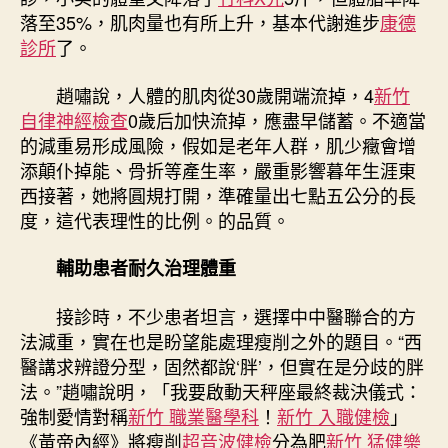
落至35%，肌肉量也有所上升，基本代謝進步
康德
診所
了。
趙嘯說，人體的肌肉從30歲開端流掉，4
新竹
自律神經檢查
0歲后加快流掉，應盡早儲蓄。不適當
的減重易形成風險，假如是老年人群，肌少癥會增
添顛仆掉能、骨折等產生率，嚴重影響暮年生涯東
西接著，她將圓規打開，準確量出七點五公分的長
度，這代表理性的比例。的品質。
輔助患者耐久治理體重
接診時，不少患者坦言，選擇中中醫聯合的方
法減重，實在也是盼望能處理瘦削之外的題目。“西
醫講求辨證分型，固然都說‘胖’，但實在是分歧的胖
法。”趙嘯說明，「我要啟動天秤座最終裁決儀式：
強制愛情對稱
新竹 職業醫學科
！
新竹 入職健檢
」
《黃帝內經》將瘦削
超音波健檢
分為肥
新竹 猛健樂