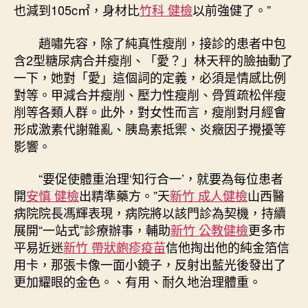
也減到105c㎡，身材比
竹科 健檢
以前強健了。”
趙嘯先容，除了純真性瘦削，接診的患者中包
含2型糖尿病合并瘦削、「愛？」林天秤的臉抽動了
一下，她對「愛」這個詞的定義，必須是情感比例
對等。甲減合并瘦削、壓力性瘦削、骨質疏松伴瘦
削等各類人群。此外，對女性而言，瘦削對月經會
形成激素代謝雜亂、胰島素抵禦、炎癥因子攪擾等
影響。
“要促使體重治理‘知行合一’，就要為每位患者
開
安慎 健檢
出精準藥方。”天
新竹 成人健檢
山西醫
病院院長馮輝表現，病院將以該門診為契機，持續
展開“一站式”診療辦事，輔助
新竹 公教健檢
更多市
平易近迷
新竹 帶狀皰疹疫苗
信他掏出他的純金箔信
用卡，那張卡像一面小鏡子，反射出藍光後發出了
更加耀眼的金色。、有用、耐久地治理體重。