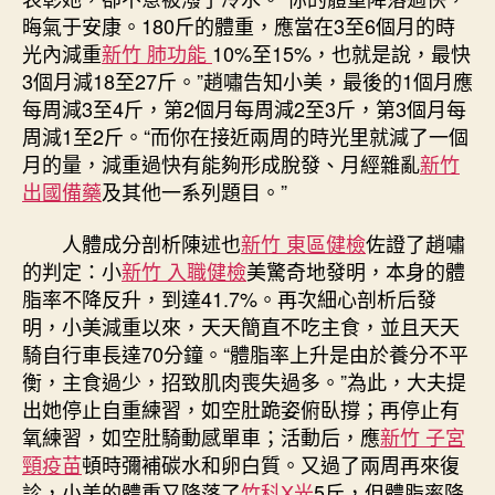
晦氣于安康。180斤的體重，應當在3至6個月的時
光內減重
新竹 肺功能
10%至15%，也就是說，最快
3個月減18至27斤。”趙嘯告知小美，最後的1個月應
每周減3至4斤，第2個月每周減2至3斤，第3個月每
周減1至2斤。“而你在接近兩周的時光里就減了一個
月的量，減重過快有能夠形成脫發、月經雜亂
新竹
出國備藥
及其他一系列題目。”
人體成分剖析陳述也
新竹 東區健檢
佐證了趙嘯
的判定：小
新竹 入職健檢
美驚奇地發明，本身的體
脂率不降反升，到達41.7%。再次細心剖析后發
明，小美減重以來，天天簡直不吃主食，並且天天
騎自行車長達70分鐘。“體脂率上升是由於養分不平
衡，主食過少，招致肌肉喪失過多。”為此，大夫提
出她停止自重練習，如空肚跪姿俯臥撐；再停止有
氧練習，如空肚騎動感單車；活動后，應
新竹 子宮
頸疫苗
頓時彌補碳水和卵白質。又過了兩周再來復
診，小美的體重又降落了
竹科X光
5斤，但體脂率降