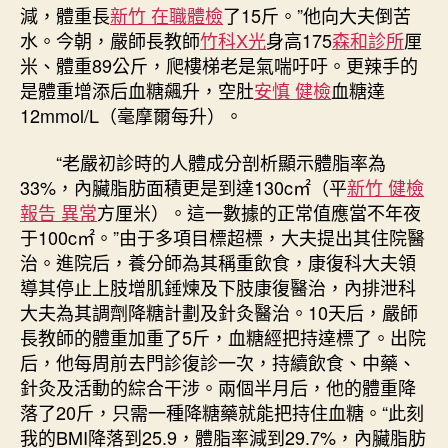
減，體重長
新竹 在職體檢
了15斤。”他向大夫倒苦
水。今朝，嚴師長教師
竹科X光
身高175
森和診所
厘
米、體重89公斤，爬樓梯老是氣喘吁吁。更辣手的
是體重增添后血糖飆升，空肚
安慎 健檢
血糖達
12mmol/L（毫摩爾每升）。
“老嚴初診時的人體成分剖析顯示體脂率為
33%，內臟脂肪面積更是到達130c㎡（平
新竹 健檢
報告 異常
方厘米）。這一數據的正常值應當不年夜
于100c㎡。”由于多項目標超標，大夫提出其住院醫
治。進院后，養分師為其稱重飲食，康復科大夫領
導其停止上肢增肌錘煉及下肢康復醫治，內排泄科
大夫為其調劑降糖計劃及針灸醫治。10天后，嚴師
長教師的體重加重了5斤，血糖經把持達標了。出院
后，他每周前去門診復診一次，持續飲食、中藥、
針灸及活動的綜合干涉。兩個半月后，他的體重降
落了20斤，只需一種降糖藥就能把持住血糖。“此刻
我的BMI降落到25.9，體脂率減到29.7%，內臟脂肪