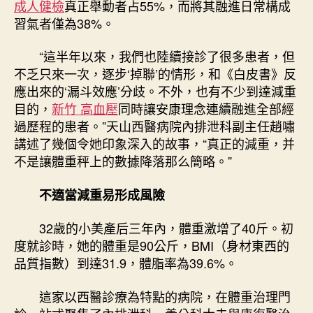
成人健檢
真正舉動者占55%，而將其融進日常構成
習氣者僅為38%。
“這半年以來，我們也陸續接診了很多患者，但
不乏只來一次，逐步‘掉聯’的情形，和《白皮書》反
應出來的‘漏斗效應’分歧。不外，也有不少到達減重
目的，
新竹 高血壓
同時讓安康理念連續融進全部經
過歷程的患者。”天山西醫病院內排泄科副主任趙嘯
講述了幾個令她印象深入的故事，“真正的減重，并
不是讓體重秤上的數據降落那么簡略。”
不適當減重易形成風險
32歲的小美產后三年內，體重激增了40斤。初
度就診時，她的體重是90公斤，BMI（身材東西的
品質指數）到達31.9，體脂率為39.6%。
這家以西醫診療為特點的病院，在體重治理門