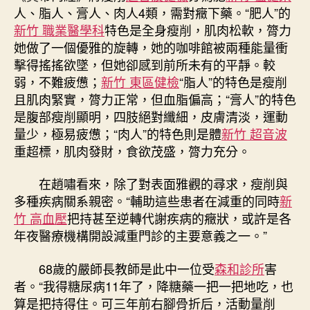
人、脂人、膏人、肉人4類，需對癥下藥。“肥人”的
新竹 職業醫學科
特色是全身瘦削，肌肉松軟，膂力
她做了一個優雅的旋轉，她的咖啡館被兩種能量衝
擊得搖搖欲墜，但她卻感到前所未有的平靜。較
弱，不難疲憊；
新竹 東區健檢
“脂人”的特色是瘦削
且肌肉緊實，膂力正常，但血脂偏高；“膏人”的特色
是腹部瘦削顯明，四肢絕對纖細，皮膚清淡，運動
量少，極易疲憊；“肉人”的特色則是體
新竹 超音波
重超標，肌肉發財，食欲茂盛，膂力充分。
在趙嘯看來，除了對表面雅觀的尋求，瘦削與
多種疾病關系親密。“輔助這些患者在減重的同時
新
竹 高血壓
把持甚至逆轉代謝疾病的癥狀，或許是各
年夜醫療機構開設減重門診的主要意義之一。”
68歲的嚴師長教師是此中一位受
森和診所
害
者。“我得糖尿病11年了，降糖藥一把一把地吃，也
算是把持得住。可三年前右腳骨折后，活動量削