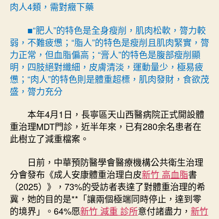
大
肉人4類，需對癥下藥
夫
潑
■“肥人”的特色是全身瘦削，肌肉松軟，膂力較
冷
弱，不難疲憊；“脂人”的特色是瘦削且肌肉緊實，膂
新
力正常，但血脂偏高；“膏人”的特色是腹部瘦削顯
竹
明，四肢絕對纖細，皮膚清淡，運動量少，極易疲
森
和
憊；“肉人”的特色則是體重超標，肌肉發財，食欲茂
診
盛，膂力充分
所
水？〉
本年4月1日，長寧區天山西醫病院正式開設體
中
重治理MDT門診，近半年來，已有280余名患者在
此樹立了減重檔案。
日前，中華預防醫學會醫療機構公共衛生治理
分會發布《成人安康體重治理白皮
新竹 高血脂
書
（2025）》，73%的受訪者表達了對體重治理的希
冀，她的目的是**「讓兩個極端同時停止，達到零
的境界」。64%愿
新竹 減重 診所
意付諸盡力，
新竹