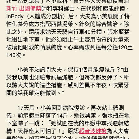
診一站式聚集了內排泄科、養分科大夫與康復醫治
新竹 出國備藥
師和專科護士。在代謝和體能評價、
InBody（人體成分剖析）后，大夫為小美展開了特
性化養分處方搭配西醫湯藥、針灸的綜合醫治。除
此之外，還請求她天天騎自行車40分鐘，張水瓶猛
地衝出地下室，他必須阻止牛土豪用物質的力量來
破壞他眼淚的情感純度。心率需求到達每分鐘120至
140次。
小美不竭訊問大夫，保持1個月能瘦幾斤？“由
於我以前也測驗考試過減肥，但每次都反彈了。所
以聽大夫說的這些措施，感到差異不年夜，咬緊牙
關的話我確定能做到。”
17天后，小美回到病院復診。再次站上體測
儀，顯示體重降落了14斤，她很興奮，張水瓶在地
下室嚇了一跳：「她試圖在我的單戀中尋找邏輯結
構！天秤座太可怕了！」原認
超音波健檢
為大夫會
表彰她，卻不意被潑了冷水。“你的體重降落過快，