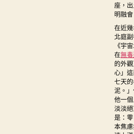
座，出
明融會
在近幾
北庭副
《宇宙
在
無毒
的外觀
心」這
七天的
泥。」
他一個
淡淡絕
是：零
本焦慮