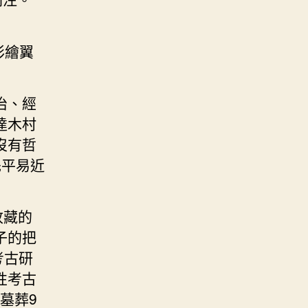
彩繪翼
治、經
達木村
沒有哲
先平易近
收藏的
子的把
考古研
性考古
墓葬9