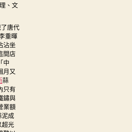
管理、文
現了唐代
李重暉
沾沾坐
這間店
「中
個月又
所
蒜
內只有
鐵鏽與
營業額
蒜泥成
以超光