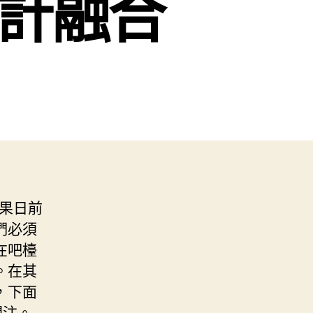
設計融合
結果日前
們必須
在吧檯
。在其
，下面
關注。