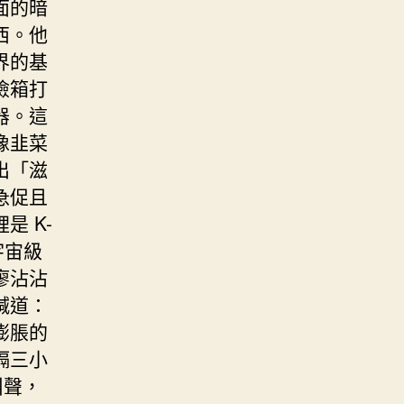
面的暗
西。他
界的基
險箱打
器。這
像韭菜
出「滋
急促且
 K-
宇宙級
廖沾沾
喊道：
膨脹的
隔三小
叫聲，