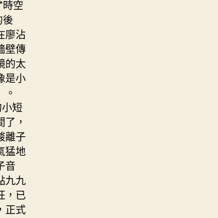
*時空
的後
在廖沾
牆壁傳
鏡的太
像是小
」。
的小短
間了，
酸離子
氣猛地
子音
點九九
狂，已
，正式