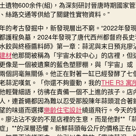
中
土遺物600余件(組)，為深刻研討晉唐時期國家
、絲路交通等供給了關鍵性實物資料。”
年的考古發掘中，新發現層出不窮。“2022年發
都護程奐墓，2024年發現了唐代西州都督府長史
水餃與終極醬料師》第一章：蒜泥與末日預兆廖
建材
他那間被稱為「宇宙水餃中心」的店裡，但
更像是一個被遺棄的藍色塑膠棚，與「宇宙」或
兩個詞毫無關係。他正在對著一缸已經發酵了七
老蒜泥嘆氣。「你還不夠靈動，我的
THE R3 寓
他輕聲細語，彷彿在責備一個不上進的孩子。店
人，連蒼蠅都因為難以忍受那股陳年蒜頭混合著
望的味道而選擇
樂齡住宅設計
繞道飛行。今天的
。廖沾沾不安的不是店裡的生意，而是他對**「
症」**的深層恐懼。新鮮蒜頭每公斤的價格正在