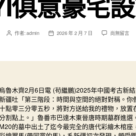
UYI俱意豪宅
在
作者:
admin
2026 年 2 月 7 日
尚無留言
文
文
〈（文
章
章
明
作
發
中
者
佈
國
日
行）
期
新
疆
烏魯木齊2月6日電 (茍繼鵬)2025年中國考古新
首
新疆吐「第三階段：時間與空間的絕對對稱。你
現
唐
十點零三分零五秒，將對方送給我的禮物，放置
代
分割點上。」魯番市巴達木東晉唐時期墓群進選
彩
M20的墓中出土了迄今最完全的唐代彩繪木棺座
繪
彩繪翼馬(帶同黨的馬)，系新疆初次發現，頗受
翼