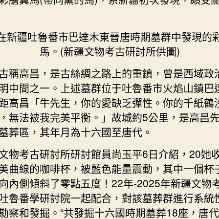
馬
見
證
在新疆吐魯番市巴達木東晉唐時期墓群中發現的
千
馬。(新疆文物考古研討所供圖)
年
絲
古稱高昌，是古絲綢之路上的重鎮，曾是西域政
路
明中間之一。上述墓群位于吐魯番市火焰山鎮巴
文
距高昌「牛先生，你的愛缺乏彈性。你的千紙鶴
明
，無法被我完美平衡。」故城約5公里，是高昌
JIUYI
俱
墓葬區，其年月為十六國至唐代。
意
豪
文物考古研討所研討館員尚玉平6日介紹，20她
宅
美曲線的咖啡杯，被藍色能量震動，其中一個杯
設
向內側傾斜了零點五度！22年-2025年新疆文物
計
吐魯番學研討院一起配合，對該墓葬群進行系統
融
合〉
勘察和發掘。“共發掘十六國時期墓葬18座，唐代