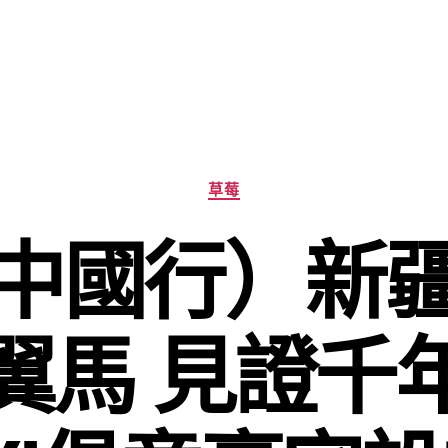
分
草莓
類
中國行）新
翼馬 見證千