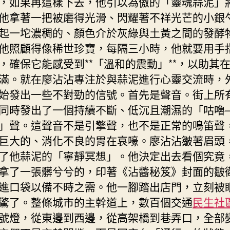
，如果再這樣下去，他引以為傲的「靈魂蒜泥」
他拿著一把被磨得光滑、閃耀著不祥光芒的小銀
起一坨濃稠的、顏色介於灰綠與土黃之間的發酵
他照顧得像稀世珍寶，每隔三小時，他就要用手
，確保它能感受到**「溫和的震動」**，以助其
滿。就在廖沾沾專注於與蒜泥進行心靈交流時，
始發出一些不對勁的信號。首先是聲音。街上所
同時發出了一個持續不斷、低沉且潮濕的「咕嚕
」聲。這聲音不是引擎聲，也不是正常的鳴笛聲
巨大的、消化不良的胃在哀嚎。廖沾沾皺著眉頭
了他蒜泥的「寧靜冥想」。他決定出去看個究竟
拿了一張髒兮兮的，印著《沾醬秘笈》封面的皺
進口袋以備不時之需。他一腳踏出店門，立刻被
驚了。整條城市的主幹道上，數百個交通
民生社
號燈，從東邊到西邊，從高架橋到巷弄口，全部