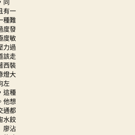
，同
且有一
一種難
過度發
極度敏
壓力過
道該走
著西裝
綠燈大
向左
，這種
。他想
交通都
宙水餃
」廖沾