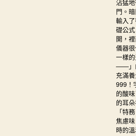
沾猛地
門。暗
輸入了
礎公式
開，裡
儀器很
一樣的
——」
充滿養
999
的酸味
的耳朵
「特務
焦慮味
時的溫