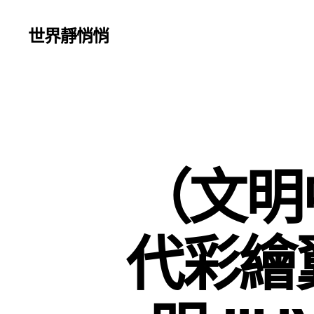
世界靜悄悄
（文明
代彩繪