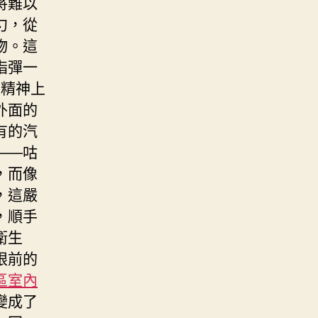
將難以
勺，從
物。這
指彈一
在精神上
外面的
有的汽
——咕
，而像
，這嚴
，順手
衛生
眼前的
區室內
變成了