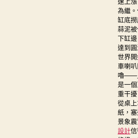
速上漲
為繼。
缸底撈
蒜泥被
下缸邊
達到圓
世界開
車喇叭
嚕——
是一個
重干擾
從桌上
紙，塞
景象震
設計
信