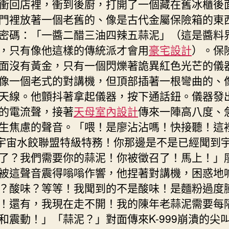
衝回店裡，衝到後廚，打開了一個藏在舊冰櫃後
門裡放著一個老舊的、像是古代金屬保險箱的東
密碼：「一醬二醋三油四辣五蒜泥」（這是醬料
，只有像他這樣的傳統派才會用
豪宅設計
）。保
面沒有黃金，只有一個閃爍著詭異紅色光芒的儀
像一個老式的對講機，但頂部插著一根彎曲的、
天線。他顫抖著拿起儀器，按下通話鈕。儀器發
的電流聲，接著
天母室內設計
傳來一陣高八度、
生焦慮的聲音。「喂！是廖沾沾嗎！快接聽！這裡是
！宇宙水餃聯盟特級特務！你那邊是不是已經聞到
了？我們需要你的蒜泥！你被徵召了！馬上！」
被這聲音震得嗡嗡作響，他捏著對講機，困惑地
？酸味？等等！我聞到的不是酸味！是麵粉過度
！還有，我現在走不開！我的陳年老蒜泥需要每
和震動！」「蒜泥？」對面傳來K-999崩潰的尖