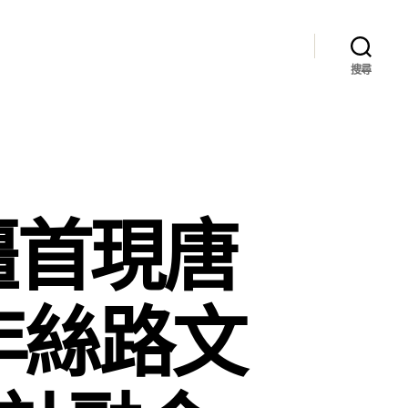
搜尋
疆首現唐
年絲路文