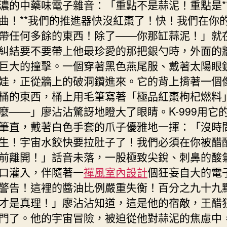
濃的中藥味電子雜音：「重點不是蒜泥！重點是*
曲！**我們的推進器快沒紅棗了！快！我們在你
帶任何多餘的東西！除了——你那缸蒜泥！」就
糾結要不要帶上他最珍愛的那把銀勺時，外面的
巨大的撞擊。一個穿著黑色燕尾服、戴著太陽眼
娃，正從牆上的破洞鑽進來。它的背上揹著一個
桶的東西，桶上用毛筆寫著「極品紅棗枸杞燃料
麼——」廖沾沾驚訝地瞪大了眼睛。K-999用它
筆直，戴著白色手套的爪子優雅地一揮：「沒時
生！宇宙水餃快要拉肚子了！我們必須在你被醋
前離開！」話音未落，一股極致尖銳、刺鼻的酸
口灌入，伴隨著一
禪風室內設計
個狂妄自大的電
警告！這裡的醬油比例嚴重失衡！百分之九十九
才是真理！」廖沾沾知道，這是他的宿敵，王醋
門了。他的宇宙冒險，被迫從他對蒜泥的焦慮中