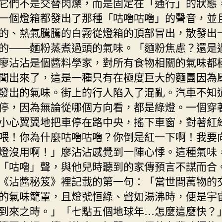
它們不是交替閃爍，而是固定在「通行」的狀態
一個燈箱都發出了那種「咕嚕咕嚕」的聲音，並
的、熱氣騰騰的白霧從燈箱的頂部冒出，散發出
的——麵粉蒸煮過頭的氣味。「麵粉焦慮？還是
廖沾沾是個醬料學家，對所有食物相關的氣味都
聞出來了，這是一種只有在極度巨大的麵團因為
發出的氣味。街上的行人陷入了混亂。汽車不知
停，因為無論從哪個方向看，都是綠燈。一個穿
小心翼翼地把車停在路中央，搖下車窗，對著紅
喂！你為什麼咕嚕咕嚕？你倒是紅一下啊！我要
燈沒用啊！」廖沾沾感覺到一陣心悸。這種氣味
「咕嚕」聲，與他兒時聽到的家傳預言不謀而合
《沾醬秘笈》裡記載的第一句：「當世間萬物的
的氣味籠罩，且燈號恒綠、聲如湯沸時，便是宇
到來之時。」「七點五個地球年…怎麼這麼快？