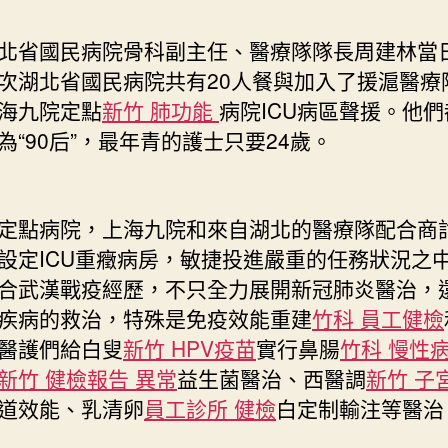
歲〉
中
省國民病院骨科副主任、醫療隊隊長周建林當
次湖北省國民病院共有20人餐與加入了援滬醫療
海九院定點
新竹 肺功能
病院ICU病區聲援。他
為“90后”，最年青的護士只要24歲。
點病院，上海九院和來自湖北的醫療隊配合商
設定ICU重癥病房，敏捷投進嚴重的任務狀況之
合武漢戰疫經歷，不只全力展開新冠肺炎醫治，
疾病的救治，特殊是免疫效能重建
竹科 員工健檢
醫護們給白叟
新竹 HPV疫苗
實行鼻腸
竹科 慢性
新竹 健檢報告 異常
益生菌醫治、西醫調
新竹 子
道效能、乳清卵
員工診所 健檢
白定制輸注等醫治