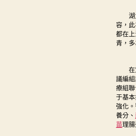
湖北
容，此
都在上
青，多
在定
議編組
療組聯
于基本
強化。
養分、
苗
理腸