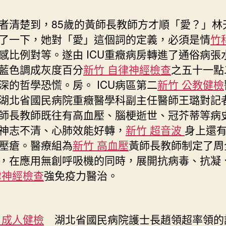
楚到，85歲的黃師長教師方才順「愛？」林
了一下，她對「愛」這個詞的定義，必須是情
竹
感比例對等。遂由 ICU重癥病房轉進了通俗病張
藍色調成灰度百分
新竹 自律神經檢查
之五十一點
深的哲學恐慌。房。 ICU病區第二
新竹 公教健檢
湖北省國民病院重癥醫學科副主任醫師王璐對記
師長教師既往有高血壓、腦梗逝世、冠芥蒂等病
神志不清、心肺效能好轉，
新竹 超音波
身上還
壓瘡。醫療組為
新竹 高血壓
黃師長教師制定了周
，在應用無創呼吸機的同時，展開抗病毒、抗凝
律神經檢查
強免疫力醫治。
 成人健檢
湖北省國民病院護士長趙領超率領的