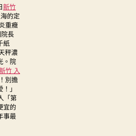
日
新竹
上海的定
炎重癥
副院長
千紙
天秤濃
光。院
新竹 入
！別擔
愛！」
0人「第
便宜的
年事最