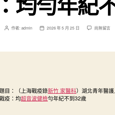
：均勻年紀不
在
作者:
admin
2026 年 5 月 25 日
尚無留言
文
文
〈（上
章
章
海
作
發
戰
者
佈
疫
日
錄）
期
湖
北
青
年
醫
目：（上海戰疫錄
新竹 家醫科
）湖北青年醫護
護
戰疫：均
超音波健檢
勻年紀不到32歲
上
海
定