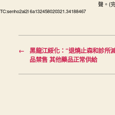
聲。(完
TC:senho2ai2l 6a132458020321.34188467
←
黑龍江綏化：“退燒止森和診所減
品禁售 其他藥品正常供給