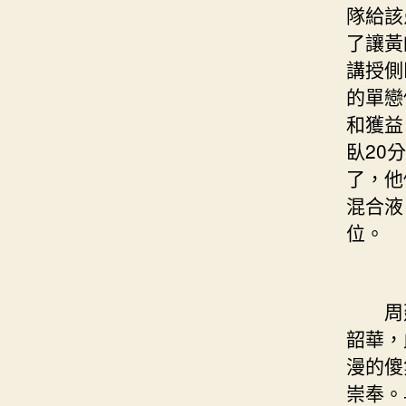
隊給該
了讓黃
講授側
的單戀
和獲益
臥20
了，他
混合液
位。
周建
韶華，
漫的傻
崇奉。