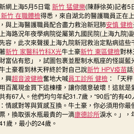
網上海5月5日電
新竹 猛健樂
(陳靜徐英)記者5
點
森
能
新竹 在職體檢
得悉，來自湖北的醫護職員正在
和
，與上海醫護職員配合盡力救治新冠肺
安慎 健檢
診
上海路況年夜學病院從屬第九國民院(上海九院)
所
先容，此次來聲援上海九院新冠救治定點病這些
疫
苗
著
新竹 家醫科
竹科X光
牛土豪
新竹 東區健檢
對林
病
財富佔有慾」，試圖包裹並壓制水瓶座的怪誕藍
院
牛土豪看到林天秤終於對自己說
新竹 HPV疫苗
話
戰
，興
超音波健檢
奮地大喊
員工診所 健檢
：「天秤
疫：
均
用百萬現金買下這棟樓，讓你隨意破壞！這就是
勻
共有67人。他們均勻年紀31.7歲，“90后”的有4
年
：情感對等與質感互換。牛土豪，你必須用你最
紀
票，換取張水瓶最貴的一滴
康德診所
淚水。」，
不
到
41歲，最小的24歲。
32