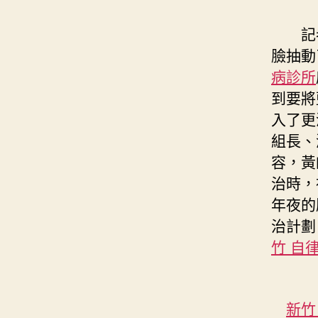
記者清
臉抽動
病診所
到要將
入了更
組長、
容，黃
治時，
年夜的
治計劃
竹 自
新竹