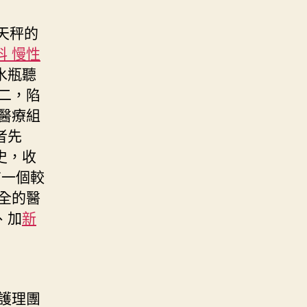
天秤的
科 慢性
水瓶聽
二，陷
醫療組
者先
史，收
有一個較
全的醫
、加
新
護理團