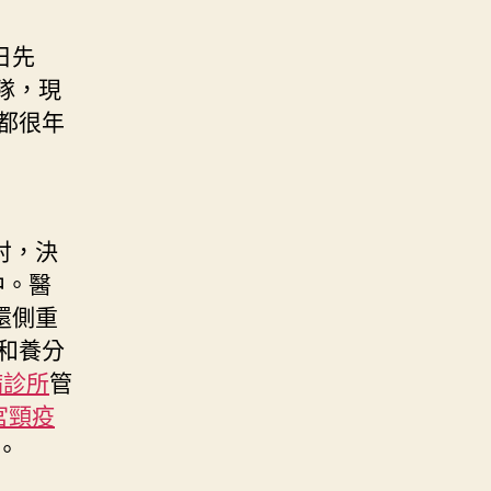
日先
隊，現
們都很年
討，決
中。醫
還側重
和養分
病診所
管
宮頸疫
。