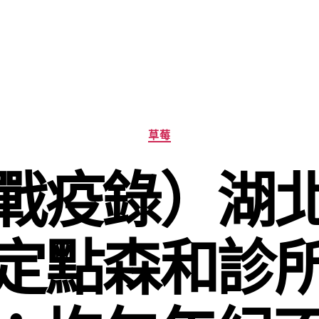
分
草莓
類
戰疫錄）湖
定點森和診