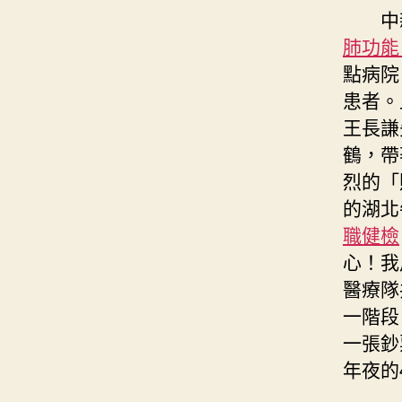
中新
肺功
點病院
患者。
王長謙
鶴，帶
烈的「
的湖北
職健檢
心！我
醫療隊
一階段
一張鈔
年夜的