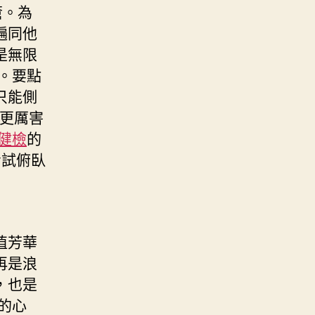
瘡。為
遍同他
是無限
。要點
只能側
更厲害
區健檢
的
考試俯臥
值芳華
再是浪
，也是
的心