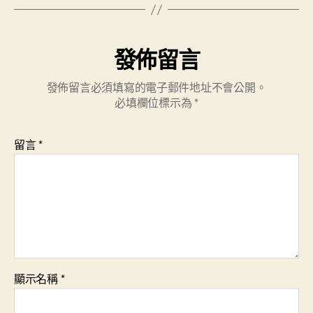
致
周
到
發佈留言
周
全
做
發佈留言必須填寫的電子郵件地址不會公開。
好
必填欄位標示為
*
高
考
留言
*
組
織
任
務
讓
考
生
舒
心
顯示名稱
*
家
長