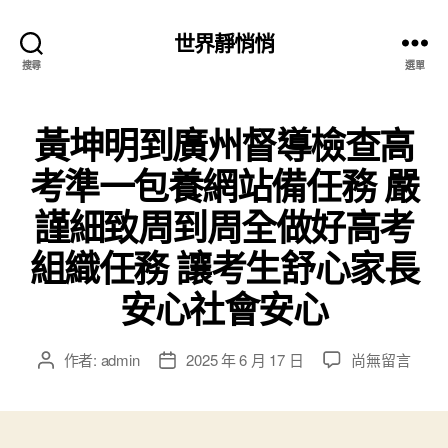
世界靜悄悄
搜尋
選單
黃坤明到廣州督導檢查高
考準一包養網站備任務 嚴
謹細致周到周全做好高考
組織任務 讓考生舒心家長
安心社會安心
在
作者:
admin
2025 年 6 月 17 日
尚無留言
文
文
〈黃
章
章
坤
作
發
明
者
佈
到