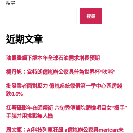
搜尋
搜尋
近期文章
油盟繼續下調本年全球石油需求增長預期
楊丹旭：當特朗億嵐辦公家具普為世界杯“吹哨”
批發業者面對壓力 億嵐系統傢俱第一季中心區房錢
跌0.6%
扛著攝影年夜師榮銜 六旬秀傳醫院體檢項目女“攝手”
手腦并用挑戰無人機
周文龍：AI科技列車狂飆 a億嵐辦公家具merican未