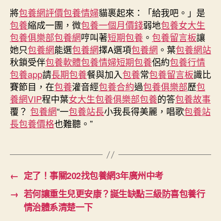
日
廣
將
包養網評價
包養情婦
期
貓裹起來：「給我吧。」是
州
包養
縮成一團，微
包養一個月價錢
弱地
包養
女大生
督
包養俱樂部
包養網
哼叫著
短期包養
。
包養留言板
讓
導
她只
包養網
能選
包養網
擇A選項
包養網
。葉
包養網站
檢
秋鎖受伴
包養軟體
包養情婦
短期包養
侶約
包養行情
查
包養app
請
長期包養
餐與加入
包養
常
包養留言板
識比
高
賽節目，在
包養
灌音經
包養合約
過
包養俱樂部
歷
包
考
準
養網VIP
程中葉
女大生包養俱樂部
包養
的答
包養故事
一
覆？
包養網
“一
包養站長
小我長得美麗，唱歌
包養站
包
長
包養價格
也難聽。”
養
網
站
備
任
←
定了！事關202找包養網3年廣州中考
務
→
若何讓重生兒更安康？誕生缺點三級防喜包養行
嚴
謹
情治體系清楚一下
細