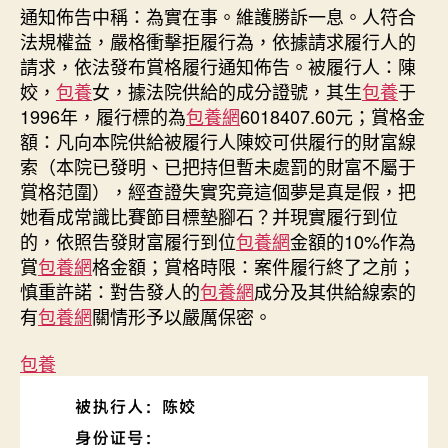
600
通知佈告中稱：為實在事。維護勝訴一息。人符合
余
法規權益，嚴格衝擊拒履行為，依據請求履行人的
萬
請求，依法發布賞格履行通知佈告。被履行人：陳
元？
姣，
包養
女，據法院供給的成分證號，其生
包養
于
不
1996年，履行標的為
包養網
6018407.60元；賞格金
應
容
額：凡向本院供給被履行人陳姣可供履行的財富線
許
索（本院已發明、已把持但暫未處罰的財富不屬于
高
賞格范圍），經查證失實究竟這個夢是真是假，把
顏
她看成常識比賽節目標墊腳石？并現實履行到位
值
的，依照告發財富履行到位
包養網
金額的10%作為
甜
賞
包養網
格金額；賞格時限：案件履行終了之前；
心
慎重許諾：對告發人的
包養網
成分及其供給線索的
S
包
有
包養網
關情形予以嚴厲保密。
養
網
包養
“醜
化”
老
賴〉