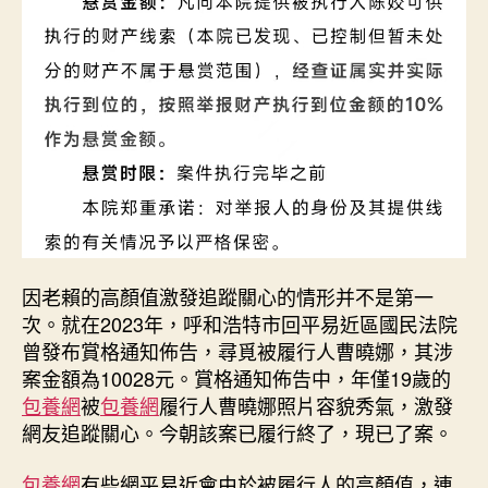
因老賴的高顏值激發追蹤關心的情形并不是第一
次。就在2023年，呼和浩特市回平易近區國民法院
曾發布賞格通知佈告，尋覓被履行人曹曉娜，其涉
案金額為10028元。賞格通知佈告中，年僅19歲的
包養網
被
包養網
履行人曹曉娜照片容貌秀氣，激發
網友追蹤關心。今朝該案已履行終了，現已了案。
包養網
有些網平易近會由於被履行人的高顏值，連