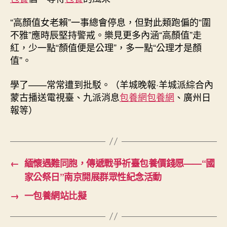
“高顏值女老賴”一事總會停息，但對此類跑偏的“圍
不雅”應時辰堅持警戒。樂見更多內涵“高顏值”走
紅，少一點“顏值便是公理”，多一點“公理才是顏
值”。
學了——常常遭到批駁。（羊城晚報·羊城派綜合內
蒙古播送電視臺、九派消息
包養網
包養網
、廣州日
報等）
←
緬懷遇難同胞，傳遞戰爭祈臺包養價錢愿——“國
家公祭日”南京開展群眾性紀念活動
→
一包養網站比擬