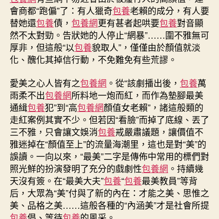
會商都“跑偏”了：有人獵奇
包養
老賴的成分，有人要
替她還
包養
債，
包養網
更有甚者起哄要
包養
對音顯
然不太對勁。告狀她的人停止“網暴”……圍不雅無可
厚非，但這般“以
包養
貌取人”，僅僅由於顏值就淡
化、醜化其掉信行動，不免難免有些荒謬。
愛美之心人皆有之
包養網
。從“該劇播出後，
包養
萬
雨柔不出
包養網
所料地一炮而紅，而作為墊腳最美
通緝
包養
犯”到“高
包養網
顏值女老賴”，諸這般類的
走紅案例其實不少。但若因“看臉”而掉了底線、丟了
三不雅，只會讓文娛消
包養
戒嚴肅議題，讓價值不
雅迷掉在“顏值至上”的流量海潮里，這也是對“美”的
誤讀。一向以來，“最美”二字是傳佈中常用的標們對
照光鮮的扮演發明了充分的戲劇性
包養網
。持續幾
天沒有簽。在“最美大夫”
包養
“
包養
最美教員”等背
后，大眾為“美”付與了新的內在：才能之美、思惟之
美、品格之美……這般各種的“內涵美”才是社會所提
包養
倡、等待
包養
的風采。