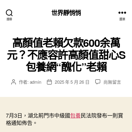
世界靜悄悄
搜尋
選單
高顏值老賴欠款600余萬
元？不應容許高顏值甜心S
包養網“醜化”老賴
在
作者:
admin
2025 年 5 月 26 日
尚無留言
文
文
〈高
章
章
顏
作
發
值
者
佈
老
日
賴
7月3日，湖北荊門市中級國
期
包養
民法院發布一則賞
欠
格通知佈告。
款