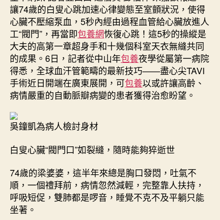
讓74歲的白叟心跳加速心律變態至室顫狀況，使得
心臟不壓縮泵血，5秒內經由過程血管給心臟放進人
工“閥門”，再當即
包養網
恢復心跳！這5秒的操縱是
大夫的高第一章超身手和十幾個科室天衣無縫共同
的成果。6日，記者從中山年
包養
夜學從屬第一病院
得悉，全球血汗管範疇的最新技巧——盡心尖TAVI
手術近日開端在廣東展開，可
包養
以或許讓高齡、
病情嚴重的自動脈瓣病變的患者獲得治愈盼望。
吳鐘凱為病人檢討身材
白叟心臟“閥門口”如裂縫，隨時能夠猝逝世
74歲的梁婆婆，這半年來總是胸口發悶，吐氣不
順，一個禮拜前，病情忽然減輕，完整靠人扶持，
呼吸短促，雙肺都是啰音，睡覺不克不及平躺只能
坐著。