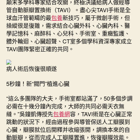
顛末多學科專家結合攻關，終極決議給病人做經導
管自動脈瓣置換術（TAVI）。盡心尖TAVI手術是全
球血汗管範疇的最
包養
新技巧，屬于微創手術，但
操縱很是復雜，需求結合心臟外科、心臟內科、醫
學記憶科、麻醉科、心兒科、手術室、重癥監護、
體外輪迴、心臟超聲、CT室多個學科資深專家成立
TAVI團隊緊密正確的共同。
病人術后恢復很順遂
5秒鐘！新“閥門”植進心臟
“這么多團隊的大夫，手術室都站滿了，50多個步調
必需在十幾分鐘內完成，大師的共同必需天衣無
縫。”吳鐘凱傳授先
包養網
容，TAVI術是在心臟正常
跳動的狀況下，經由過程參與導管保送人工瓣膜到
心臟，瓣膜就位后開釋并收縮張開，調換本來的自
動脈瓣，從而完成人工瓣膜置進，恢復瓣膜效能。