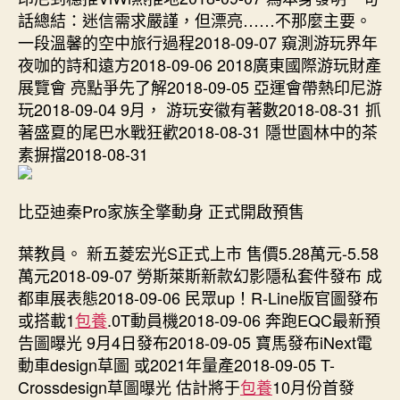
網
話總結：迷信需求嚴謹，但漂亮……不那麼主要。
站
一段溫馨的空中旅行過程2018-09-07 窺測游玩界年
比
夜咖的詩和遠方2018-09-06 2018廣東國際游玩財產
擬
展覽會 亮點爭先了解2018-09-05 亞運會帶熱印尼游
5
秒
玩2018-09-04 9月， 游玩安徽有著數2018-08-31 抓
換
著盛夏的尾巴水戰狂歡2018-08-31 隱世園林中的茶
心
素摒擋2018-08-31
臟
瓣
膜〉
比亞迪秦Pro家族全擎動身 正式開啟預售
中
葉教員。 新五菱宏光S正式上市 售價5.28萬元-5.58
萬元2018-09-07 勞斯萊斯新款幻影隱私套件發布 成
都車展表態2018-09-06 民眾up！R-Line版官圖發布
或搭載1
包養
.0T動員機2018-09-06 奔跑EQC最新預
告圖曝光 9月4日發布2018-09-05 寶馬發布iNext電
動車design草圖 或2021年量產2018-09-05 T-
Crossdesign草圖曝光 估計將于
包養
10月份首發