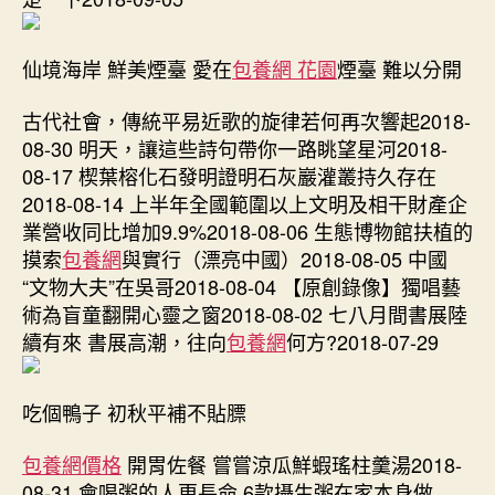
仙境海岸 鮮美煙臺 愛在
包養網 花園
煙臺 難以分開
古代社會，傳統平易近歌的旋律若何再次響起2018-
08-30 明天，讓這些詩句帶你一路眺望星河2018-
08-17 楔葉榕化石發明證明石灰巖灌叢持久存在
2018-08-14 上半年全國範圍以上文明及相干財產企
業營收同比增加9.9%2018-08-06 生態博物館扶植的
摸索
包養網
與實行（漂亮中國）2018-08-05 中國
“文物大夫”在吳哥2018-08-04 【原創錄像】獨唱藝
術為盲童翻開心靈之窗2018-08-02 七八月間書展陸
續有來 書展高潮，往向
包養網
何方?2018-07-29
吃個鴨子 初秋平補不貼膘
包養網價格
開胃佐餐 嘗嘗涼瓜鮮蝦瑤柱羹湯2018-
08-31 會喝粥的人更長命 6款攝生粥在家本身做