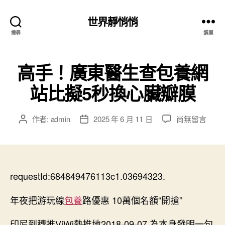
世界靜悄悄
搜尋
選單
高手！廣東醫生查包養網
站比擬5秒換心臟瓣膜
在
作者:
admin
2025 年 6 月 11 日
尚無留言
文
文
〈高
章
章
手！
作
發
廣
者
佈
東
日
醫
requestId:684849476113c1.03694323.
期
生
查
年夜把游玩線
包養
路優惠 10萬個名額“開搶”
包
養
印尼到穗推ViWi熱推地2018-09-07 為本身發明一句