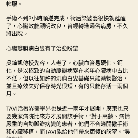
帖服。
手術不到2小時順遂完成，術后梁婆婆很快就甦醒
了，心臟效能顯明改良，曾經轉進通俗病房，不久
將出院。
心臟瓣膜病白叟有了治愈盼望
吳鐘凱傳授先容，人老了，心臟血管易硬化、鈣
化，是以招致的自動脈瓣病變在老年心臟病中占比
不低，但以往如許的沉痾白叟基礎只能藥物醫治，
並且療效欠好保存時光很短，有的只能存活一兩個
月。
TAVI活著界醫學界也是近一兩年才展開，廣東也只
要幾家病院比來方才展開該手術，“對于高齡、病情
嚴重的自動脈瓣病變的患者，他們不合適開撒手術
和心臟移植，而TAVI能給他們帶來康復的盼望。”吳