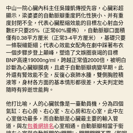
中山一院心臟內科主任吳鐘凱傳授先容，心臟彩超
顯示，梁婆婆的自動脈瓣重度鈣化性狹小、并有重
度封閉不全，代表心臟壓縮效能的目標左心射血分
數EF只要25%（正常60%擺佈），自動脈瓣口面積
僅有0.38平方厘米（正常3-4平方厘米），基礎只要
一條裂縫鉅細；代表心效能女配角在劇中踩著布衣
一個步驟步登上顛峰，塑造了文娛圈衰竭的目標
BNP高達19000ng/ml，跨越正常值2000倍，被明白
診斷為心臟瓣膜病，且處于自動脈瓣病變早期。此
外還有腎效能不全，反復心衰肺水腫，雙側胸腔積
液等，身材各方面的基本情形都很差，大夫判定她
隨時有猝逝世能夠。
他打比喻，人的心臟就像是一臺動員機，分為四個
氣缸：右心房、右心室、左心房和左心室，此中左
心室做功最多，而自動脈是心臟最主要的輸入管
道，與左
包養網排名
心室相通。自動脈瓣相當于銜