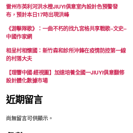
雷州市英利河洪水橙JIUYI俱意室內設計色預警發
布，預計本日17時出現洪峰
《游擊隊歌》：一曲不朽的找九宮格共享戰歌–文史–
中國作家網
相呈村相懷國：新竹森和診所沖鋒在疫情防控第一線
的村落大夫
【理響中國·經視圖】加速培養全國一JIUYI俱意翻修
設計體化數據市場
近期留言
尚無留言可供顯示。