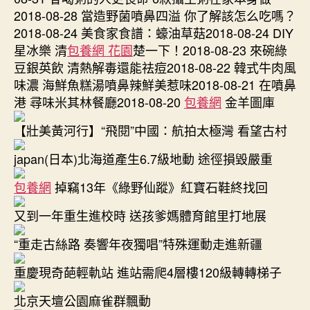
2018-08-28 當造野菌噴鼻四溢 你了解該怎么吃嗎？
2018-08-24 美食家食譜：蠔油草菇2018-08-24 DIY
星冰樂 清
包養網 花園
楚一下！2018-08-23 來碗綠
豆銀英飲 清熱解毒還能祛痘2018-08-22 韓式牛肉風
味濃 海鮮魚糕湯噴鼻辣鮮美惹味2018-08-21 在噴鼻
港 尋味米其林餐廳2018-08-20
包養網
金羊圖庫
【壯美黃河行】“飛閱”中國：航拍太極灣 看望古村
japan(日本)北海道產生6.7級地動 途徑損毀嚴重
包養網
掉竊13年《綠野仙蹤》紅寶石鞋終找回
又到一年重生進校時 送孩爹媽體育館里打地展
“重走古絲路 奏響年夜獨唱”特殊運動走進新疆
重慶現奇葩輕軌站 進站需爬4層樓120級轉轉梯子
北京天壇公園麻雀群飄動