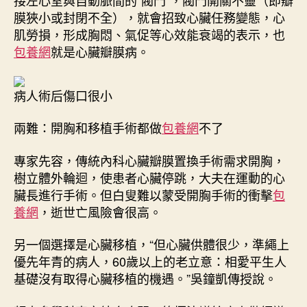
接左心室與自動脈間的“閥門”，閥門開關不靈（即瓣
膜狹小或封閉不全），就會招致心臟任務變態，心
肌勞損，形成胸悶、氣促等心效能衰竭的表示，也
包養網
就是心臟瓣膜病。
病人術后傷口很小
兩難：開胸和移植手術都做
包養網
不了
專家先容，傳統內科心臟瓣膜置換手術需求開胸，
樹立體外輪迴，使患者心臟停跳，大夫在運動的心
臟長進行手術。但白叟難以蒙受開胸手術的衝擊
包
養網
，逝世亡風險會很高。
另一個選擇是心臟移植，“但心臟供體很少，準繩上
優先年青的病人，60歲以上的老立意：相愛平生人
基礎沒有取得心臟移植的機遇。”吳鐘凱傳授說。