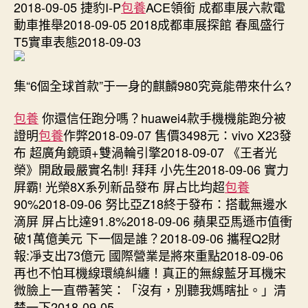
2018-09-05 捷豹I-P
包養
ACE領銜 成都車展六款電
動車推舉2018-09-05 2018成都車展探館 春風盛行
T5實車表態2018-09-03
集“6個全球首款”于一身的麒麟980究竟能帶來什么?
包養
你還信任跑分嗎？huawei4款手機機能跑分被
證明
包養
作弊2018-09-07 售價3498元：vivo X23發
布 超廣角鏡頭+雙渦輪引擎2018-09-07 《王者光
榮》開啟最嚴實名制! 拜拜 小先生2018-09-06 實力
屛霸! 光榮8X系列新品發布 屏占比均超
包養
90%2018-09-06 努比亞Z18終于發布：搭載無邊水
滴屏 屏占比達91.8%2018-09-06 蘋果亞馬遜市值衝
破1萬億美元 下一個是誰？2018-09-06 攜程Q2財
報:凈支出73億元 國際營業是將來重點2018-09-06
再也不怕耳機線環繞糾纏！真正的無線藍牙耳機宋
微臉上一直帶著笑：「沒有，別聽我媽瞎扯。」清
楚一下2018-09-05