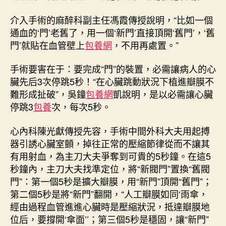
介入手術的麻醉科副主任馮霞傳授說明，“比如一個
通血的‘門’老舊了，用一個‘新門’直接頂開‘舊門’，‘舊
門’就貼在血管壁上
包養網
，不用再處置。”
手術要害在于：要完成“門”的裝置，必需讓病人的心
臟先后3次停跳5秒！“在心臟跳動狀況下植進瓣膜不
難形成扯破”，吳鐘
包養網
凱說明，是以必需讓心臟
停跳3
包養
次，每次5秒。
心內科陳光獻傳授先容，手術中間外科大夫用起搏
器引誘心臟室顫，掉往正常的壓縮節律從而不讓其
有用射血，為主刀大夫爭奪到可貴的5秒鐘。在這5
秒鐘內，主刀大夫找準定位，將“新閥門”置換“舊閥
門”：第一個5秒是擴大瓣膜，用“新門”頂開“舊門”；
第二個5秒是將“新門”翻開，“人工瓣膜如同‘雨傘，
經由過程血管進進心臟時是壓縮狀況，抵達瓣膜地
位后，要撐開‘傘面’’；第三個5秒是穩固，讓“新門”