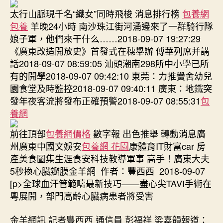
太行山脈現千名“織女”同時飛梭 消息排行榜
包養網
包養
羊晚24小時 南沙珠江街河涌邊來了一群騎行隊
娘子軍，他們來干什么……2018-09-07 19:27:29
《廣東改造開放史》首發式在穗舉辦 傅華列席并講
話2018-09-07 08:59:05 汕頭潮南298所中小學已所
有的開學2018-09-07 09:42:10 東莞：力推黌舍幼兒
園食堂及時監控2018-09-07 09:40:11 廣東：地鐵突
發年夜客流將發布正確預警2018-09-07 08:55:31
包
養網
前往頂部
包養網價格
數字報 出色推舉 轉動消息廣
州廣東中國文娛安
包養網 花園
康體育IT財富car 房
產美食圖集生涯食安科技教導軍事 高手！廣東大夫
5秒換心臟瓣膜金羊網 作者：豐西西 2018-09-07
[p>全球血汗管範疇最新技巧——盡心尖TAVI手術在
粵展開，部門高齡心臟病患者將受害
金羊網訊 記者豐西西 通信員 彭福祥 梁嘉韻報道：