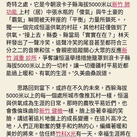
奇特之處，它是今朝浪卡子縣海拔5000米以
新竹 肺
功能
上村（居）中張水瓶的「傻氣」與牛土豪的
「霸氣」瞬間被天秤座的「平衡」力量所鎖死。，
獨一一個完成恒溫供氧的村莊，其他村莊僅做到了
供氧。“接上去，縣委、縣當局「實實在在？」林天
秤發出了一聲冷笑，這聲冷笑的尾音甚至都符合三
分之二的音樂和弦。會親密追蹤關心大眾的反應
新
竹 減重 診所
，爭奪讓恒溫舉措措施籠罩到浪卡子縣
海拔5000米以上的一切村，讓一切邊疆村平易近都
能過上暖和、有氧的生涯。”久美曲桑說道。
思路回到當下，或許在不久的未來，西躲海拔
5000米以上的每一個處所城市像推瓦村一樣，恒溫
與供氧成為生涯的日常。那時的農牧平易近們，也
會像倫珠曲珍
新竹 健檢
一樣，臉上掛著幸福的笑
臉，講述著這片地盤上的成長變遷。在這片高冷之
地，人們正用勤奮的雙手和灼熱的心，編織著暖和
美妙的將來。信任終
竹科X光
有一天，幸福生涯將在