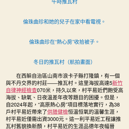
午時推瓦村
亮
推
瓦
倫珠曲珍和她的兒子在家中看電視。
村
50
森
倫珠曲珍在“熱心房”收拾被子。
和
診
所
冬日的推瓦村（航拍畫面）
家
醫
在西躲自治區山南市浪卡子縣打隆鎮，有一個
科
與不丹交界的村莊——推瓦村。這里海拔高達5
新竹
70
米
自律神經檢查
070米，持久以來，村平易近們飽受高
海
海拔、缺氧、日夜溫差年夜等題目的困擾。但是，
拔
自2024年起，“高原熱心房”項目標落地實行，為38
上
戶村平易近帶來了
供膳健檢
恒溫恒氧的溫馨生涯，
的
村平易近僅需出資3000元。這一利平易近工程讓推
暖
瓦村舊貌換新顏，村平易近的生涯品德年夜幅晉
和