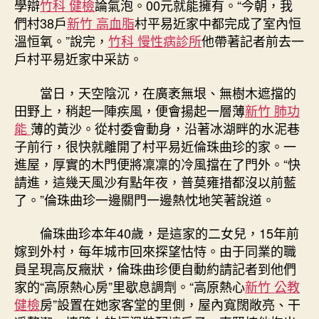
學辯
竹科 健檢
論氣泡。00元就能擁有。“今朝，我
們村38戶
新竹 高血脂
村平易近家中都完成了室內恒
溫恒氧。”說完，
竹科 慢性病診所
他帶著記者前去一
戶村平易近家中采訪。
當日，天空陰沉，在廣袤無垠、無樹木遮擋的
田野上，稍起一陣疾風，便會揚起一層薄
新竹 肺功
能
薄的黃沙。從村委會動身，沿著冰湖畔的水泥巷
子前行，很快就離開了村平易近倫珠曲珍的家。一
進屋，厚實的木門便將凜凜的冷風擋在了門外。“快
請進，這幾天風沙有點年夜，普莫雍措都沒以前藍
了。”倫珠曲珍一邊關門一邊熱忱地笑著說道。
倫珠曲珍本年40歲，是這家的二女兒，15年前
嫁到外村，每年城市回來探望怙恃。由于同業的職
員呈現高反癥狀，倫珠曲珍便自動約請記者到他們
家的“高原熱心房”里歇息調劑。“高原熱心
新竹 公教
健檢
房”設置在她家客堂的里側，屋內寬闊敞亮、干