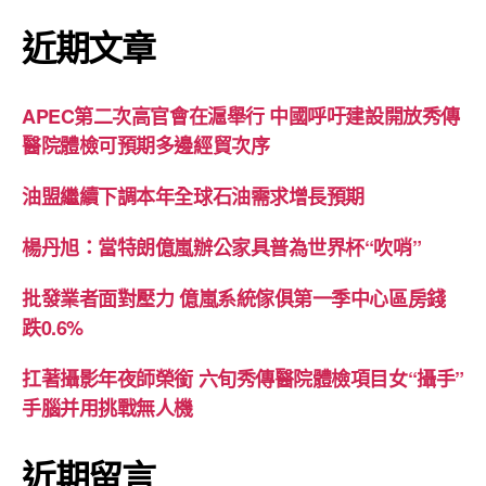
近期文章
APEC第二次高官會在滬舉行 中國呼吁建設開放秀傳
醫院體檢可預期多邊經貿次序
油盟繼續下調本年全球石油需求增長預期
楊丹旭：當特朗億嵐辦公家具普為世界杯“吹哨”
批發業者面對壓力 億嵐系統傢俱第一季中心區房錢
跌0.6%
扛著攝影年夜師榮銜 六旬秀傳醫院體檢項目女“攝手”
手腦并用挑戰無人機
近期留言