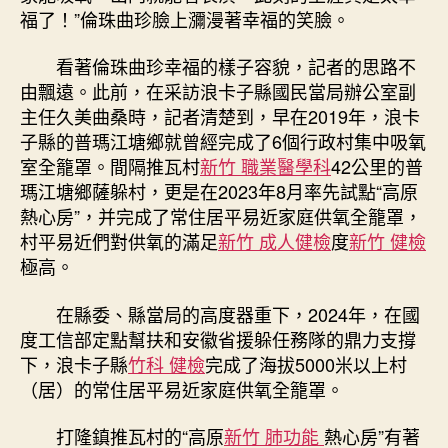
福了！”倫珠曲珍臉上瀰漫著幸福的笑臉。
看著倫珠曲珍幸福的樣子容貌，記者的思路不
由飄遠。此前，在采訪浪卡子縣國民當局辦公室副
主任久美曲桑時，記者清楚到，早在2019年，浪卡
子縣的普瑪江塘鄉就曾經完成了6個行政村集中吸氧
室全籠罩。間隔推瓦村
新竹 職業醫學科
42公里的普
瑪江塘鄉薩躲村，更是在2023年8月率先試點“高原
熱心房”，并完成了常住居平易近家庭供氧全籠罩，
村平易近們對供氧的滿足
新竹 成人健檢
度
新竹 健檢
極高。
在縣委、縣當局的高度器重下，2024年，在國
度工信部定點幫扶和安徽省援躲任務隊的鼎力支撐
下，浪卡子縣
竹科 健檢
完成了海拔5000米以上村
（居）的常住居平易近家庭供氧全籠罩。
打隆鎮推瓦村的“高原
新竹 肺功能
熱心房”有著