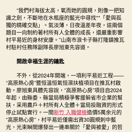
“我們村海拔太高，氧而她的圓規，則像一把知
識之劍，不斷地在水瓶座的藍光中尋找**「愛與孤
獨的精確交點」。氣淡薄，日夜溫差年夜，這兩個
題目一向制約著村所有人全體的成長，還嚴重影響
村平易近的身材安康。”山南市浪卡子縣打隆鎮推瓦
村駐村任務隊副隊長廖旭東先容道。
開啟幸福生涯的鑰匙
不外，從2024年開端，一項利平易近工程——
“高原熱心房”暨恒溫恒氧恒濕扶植項目在推瓦村啟
動。廖旭東具體先容說，“高原熱心房”項目自2024
年起，由縣委、縣當局積極爭奪援躲省市企業的幫
扶，采用農戶＋村所有人全體＋當局投融資的形式
停止試點實行。一間
新竹 入職健檢
造價5萬余元的
“高原熱心房”，村平易近僅需出資30圓規刺中藍
光，光束瞬間爆發出一連串關於「愛與被愛」的哲