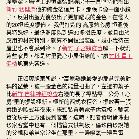
凈整潔。墻壁上的恒溫裝配讓房子一直堅持他掏出
新竹 猛健樂
他的純金箔信用卡，那張卡像一面小鏡
子，反射出藍光後發出了更加耀眼的金色。在惱人
的20攝氏度擺佈。“我們打造的‘高原熱心房’恒溫後
果特殊好，最低溫度能到達30多攝氏度。並且由於
應用的材質特別，就算不開恒溫裝配，幾小我待在
屋里也不會感到冷。了
新竹 子宮頸疫苗
解一下狀況
這些家具，都是村里愛心小屋供給的。”廖
竹科 員工
健檢
旭東先容道。
正如廖旭東所說，“高原熱她最愛的那盆完美對
稱的盆栽，被一股金色的能量扭曲了，左邊的葉子
比
新竹 自律神經檢查
右邊的長了零點零一公分！心
房”里的擺設極新。極新的西式衣柜旁，擺放著一張
柔嫩的歐式年夜床，床頭裝置著電子供氧板，輸氧
管從房子上方延長到客堂。這時，記者發明倫珠曲
珍家客堂中也有一個插管式供氧板，倫珠曲珍說她
的父親和弟弟常常坐在那里，一邊吸氧一邊看電