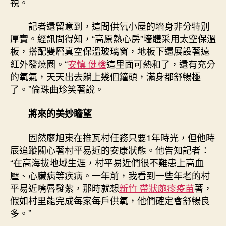
視。
記者還留意到，這間供氧小屋的墻身非分特別
厚實。經訊問得知，“高原熱心房”墻體采用太空保溫
板，搭配雙層真空保溫玻璃窗，地板下還展設著遠
紅外發燒圈。“
安慎 健檢
這里面可熱和了，還有充分
的氧氣，天天出去躺上幾個鐘頭，滿身都舒暢極
了。”倫珠曲珍笑著說。
將來的美妙瞻望
固然廖旭東在推瓦村任務只要1年時光，但他時
辰追蹤關心著村平易近的安康狀態。他告知記者：
“在高海拔地域生涯，村平易近們很不難患上高血
壓、心臟病等疾病。一年前，我看到一些年老的村
平易近嘴唇發紫，那時就想
新竹 帶狀皰疹疫苗
著，
假如村里能完成每家每戶供氧，他們確定會舒暢良
多。”