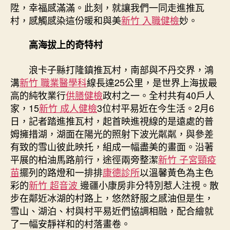
陞，幸福感滿滿。此刻，就讓我們一同走進推瓦
古
跡〉
村，感觸感染這份暖和與美
新竹 入職健檢
妙。
中
高海拔上的奇特村
浪卡子縣打隆鎮推瓦村，南部與不丹交界，鴻
溝
新竹 職業醫學科
線長達25公里，是世界上海拔最
高的純牧業行
供膳健檢
政村之一。全村共有40戶人
家，15
新竹 成人健檢
3位村平易近在今生活。2月6
日，記者踏進推瓦村，起首映進視線的是遠處的普
姆擁措湖，湖面在陽光的照射下波光粼粼，與參差
有致的雪山彼此映托，組成一幅盡美的畫面。沿著
平展的柏油馬路前行，途徑兩旁整潔
新竹 子宮頸疫
苗
擺列的路燈和一排排
康德診所
以溫馨黃色為主色
彩的
新竹 超音波
邊疆小康房非分特別惹人注視。散
步在鄰近冰湖的村路上，悠然舒服之感油但是生，
雪山、湖泊、村與村平易近們協調相融，配合繪就
了一幅安靜祥和的村落畫卷。