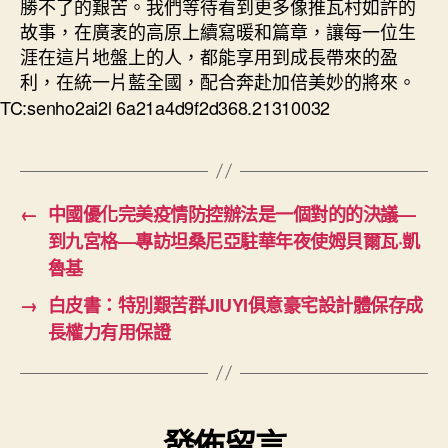
勝不了的艱苦。我們等待看到更多像推瓦村如許的
故事，在廣袤的高原上續寫暖和篇章，讓每一位生
涯在這片地盤上的人，都能享用到成長帶來的盈
利，在統一片藍全國，配合奔赴加倍美妙的將來。
TC:senho2ai2l 6a21a4d9f2d368.21310032
←
中國優化完美疫情防控辦法是一個對的的決議—
到九宮格—專訪坦桑尼亞駐華年夜使姆貝爾瓦·凱
魯基
→
白皮書：特別艱苦群JIUYI俱意豪宅設計體保存成
長權力有用保證
發佈留言