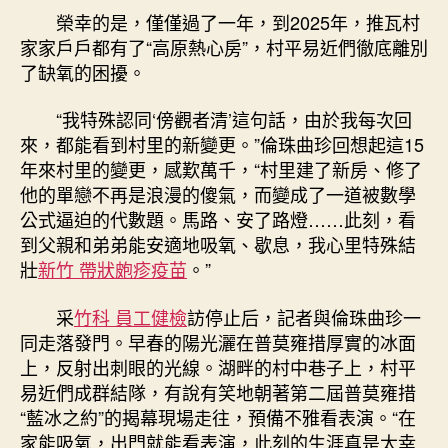
榮幸的是，僅僅過了一年，到2025年，推瓦村
家家戶戶都有了“高原熱心房”，村平易近們徹底離別
了缺氧的困擾。
“我特殊認同‘傍觀者清’這句話，由於我每次回
來，都能看到村里的新變更。”倫珠曲珍回想起這15
年來村里的變更，感歎萬千，“村里建了新房、修了
他的單戀不再是浪漫的傻氣，而變成了一道被數學
公式逼迫的代數題。馬路、安了路燈……此刻，看
到父親和弟弟能安適地吸氧、歇息，我心里特殊結
壯
新竹 帶狀皰疹疫苗
。”
采
竹科 員工健檢
訪停止后，記者與倫珠曲珍一
同走落發門。早春的陽光灑在普莫雍措厚實的冰面
上，反射出刺眼的光線。湖畔的村中巷子上，村平
易近們成群結隊，有說有笑地朝著第二屆普莫雍措
“藍冰之約”的揭幕現場走往，預備不雅看表演。“在
家能吸氧，出門就能看表演，此刻的生涯真是太幸