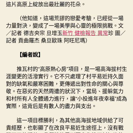
這片高原上綻放出最壯麗的花朵。
（他知道，這場荒謬的戀愛考驗，已經從一場
力量對決，變成了一場美學與心靈的極限挑戰。文
／記者 德吉央宗 旦增玉
新竹 健檢報告 異常
珍 圖／
記者 貢曲羅杰 桑旦歐珠 阿旺尼瑪）
【編者說】
推瓦村的“高原熱心房”項目，是一場高海拔村生
涯變更的活潑實行。它不只處理了村平易近持久面
對的缺氧和嚴寒困難，更傳遞出對性命的關心與尊
敬。在惡劣的天然周遭的狀況下，當局、援躲氣力
和村所有人全體通力進行，讓“小投進年夜幸福”成為
實際，這背后是有數人的盡力與支出。
這一項目標勝利，為其他高海拔地域供給了可
貴經歷，也彰顯了在改良平易近生途徑上，沒有戰