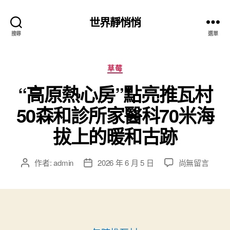
世界靜悄悄
搜尋
選單
分
草莓
類
“高原熱心房”點亮推瓦村
50森和診所家醫科70米海
拔上的暖和古跡
在
作者:
admin
2026 年 6 月 5 日
尚無留言
文
文
〈“高
章
章
原
作
發
熱
者
佈
心
日
房”
期
點