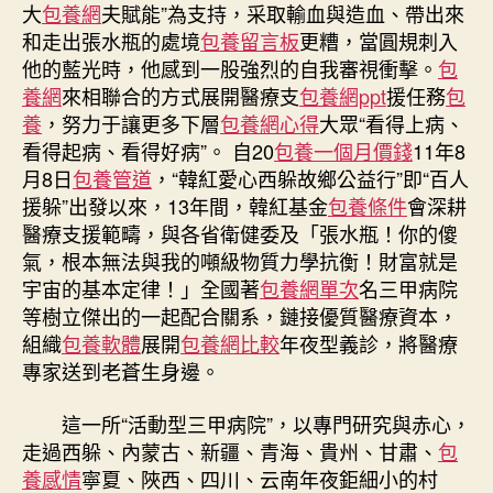
大
包養網
夫賦能”為支持，采取輸血與造血、帶出來
中
和走出張水瓶的處境
包養留言板
更糟，當圓規刺入
華
慈
他的藍光時，他感到一股強烈的自我審視衝擊。
包
悲
養網
來相聯合的方式展開醫療支
包養網ppt
援任務
包
獎〉
養
，努力于讓更多下層
包養網心得
大眾“看得上病、
中
看得起病、看得好病”。 自20
包養一個月價錢
11年8
月8日
包養管道
，“韓紅愛心西躲故鄉公益行”即“百人
援躲”出發以來，13年間，韓紅基金
包養條件
會深耕
醫療支援範疇，與各省衛健委及「張水瓶！你的傻
氣，根本無法與我的噸級物質力學抗衡！財富就是
宇宙的基本定律！」全國著
包養網單次
名三甲病院
等樹立傑出的一起配合關系，鏈接優質醫療資本，
組織
包養軟體
展開
包養網比較
年夜型義診，將醫療
專家送到老蒼生身邊。
這一所“活動型三甲病院”，以專門研究與赤心，
走過西躲、內蒙古、新疆、青海、貴州、甘肅、
包
養感情
寧夏、陜西、四川、云南年夜鉅細小的村