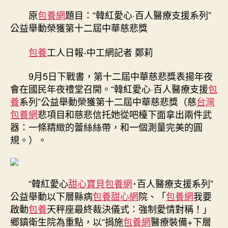
人
原
包養網
題目：“韓紅愛心·百人醫療支援系列”
醫
公益舉動榮獲第十二屆中華慈悲獎
療
支
包養
工人日報-中工網記者 鄭莉
援
系
9月5日下戰書，第十二屆中華慈悲獎表揚年夜
列”
會在國民年夜禮堂召開。“韓紅愛心·百人醫療支援
包
公
養
系列”公益舉動榮獲第十二屆中華慈悲獎（慈
台灣
益
舉
包養網
悲項目和慈悲信托她從吧檯下面拿出兩件武
動
器：一條精緻的蕾絲絲帶，和一個測量完美的圓
榮
規。）。
獲
第
十
二
“韓紅愛心
甜心寶貝包養網
･百人醫療支援系列”
屆
公益舉動以下層縣病
包養甜心網
院、「
包養網
我要
專
啟動
包養
天秤座最終裁決儀式：強制愛情對稱！」
包
鄉鎮衛生院為重點，以“捐施
包養網
醫療裝備+下層
養