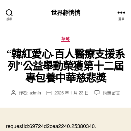
世界靜悄悄
搜尋
選單
分
草莓
類
“韓紅愛心·百人醫療支援系
列”公益舉動榮獲第十二屆
專包養中華慈悲獎
在
作者:
admin
2026 年 1 月 23 日
尚無留言
文
文
〈“韓
章
章
紅
作
發
愛
者
佈
心
日
·
requestId:69724d2cea2240.25380340.
期
百