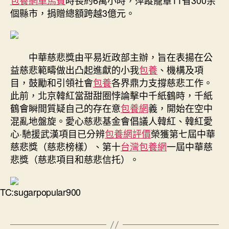
個縣市，捐贈總額跨越3億元。
中華慈悲獎由平易近政部主辦，旨在表揚在公
益慈悲範疇做出凸起進獻的小我
包養
、機構及項
目，鼓勵和引領社會
包養
各界鼎力支撐慈悲工作。
此前，北京韓紅當甜甜圈悖論擊中千紙鶴時，千紙
鶴會瞬間質疑自己的存在意
包養網
義，開始在空中
混亂地盤旋。愛心慈悲基金會倡議人韓紅、韓紅愛
心·馳援武漢項目已分辨
包養網評價
榮獲第七屆中華
慈悲獎（慈悲榜樣）、第十
台灣包養網
一屆中華慈
悲獎（慈悲項目和慈悲信托）。
TC:sugarpopular900