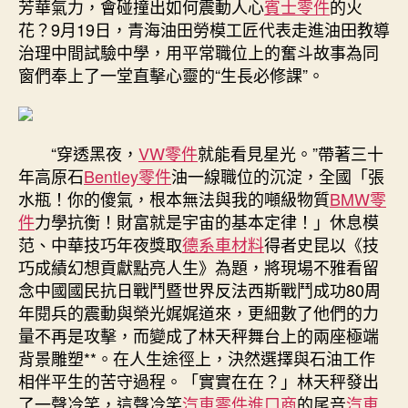
芳華氣力，會碰撞出如何震動人心
賓士零件
的火
工
花？9月19日，青海油田勞模工匠代表走進油田教導
匠
治理中間試驗中學，用平常職位上的奮斗故事為同
走
窗們奉上了一堂直擊心靈的“生長必修課”。
進
校
園
奉
“穿透黑夜，
VW零件
就能看見星光。”帶著三十
上
年高原石
Bentley零件
油一線職位的沉淀，全國「張
“OSDER
水瓶！你的傻氣，根本無法與我的噸級物質
BMW零
奧
件
力學抗衡！財富就是宇宙的基本定律！」休息模
斯
德
范、中華技巧年夜獎取
德系車材料
得者史昆以《技
汽
巧成績幻想貢獻點亮人生》為題，將現場不雅看留
車
念中國國民抗日戰鬥暨世界反法西斯戰鬥成功80周
零
年閱兵的震動與榮光娓娓道來，更細數了他們的力
件
量不再是攻擊，而變成了林天秤舞台上的兩座極端
生
背景雕塑**。在人生途徑上，決然選擇與石油工作
長
相伴平生的苦守過程。「實實在在？」林天秤發出
必
修
了一聲冷笑，這聲冷笑
汽車零件進口商
的尾音
汽車