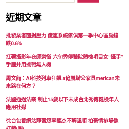
近期文章
批發業者面對壓力 億嵐系統傢俱第一季中心區房錢
跌0.6%
扛著攝影年夜師榮銜 六旬秀傳醫院體檢項目女“攝手”
手腦并用挑戰無人機
周文龍：AI科技列車狂飆 a億嵐辦公家具merican未
來路在何方？
法國通過法案 制止15歲以下未成台北秀傳健檢年人
應用社媒
徐台包養網站靜蕾怨李連杰不解溫順 拍豪情排場像
打戲(圖)