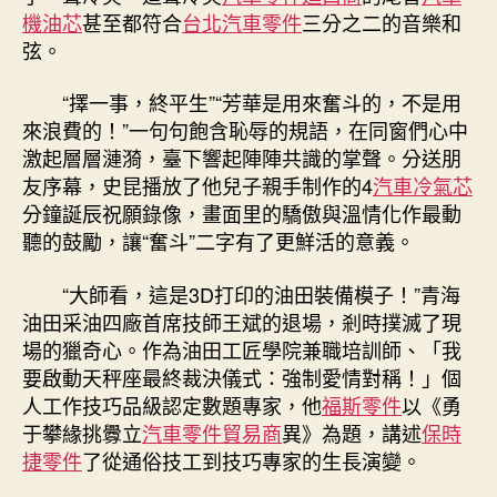
課”〉
機油芯
甚至都符合
台北汽車零件
三分之二的音樂和
中
弦。
“擇一事，終平生”“芳華是用來奮斗的，不是用
來浪費的！”一句句飽含恥辱的規語，在同窗們心中
激起層層漣漪，臺下響起陣陣共識的掌聲。分送朋
友序幕，史昆播放了他兒子親手制作的4
汽車冷氣芯
分鐘誕辰祝願錄像，畫面里的驕傲與溫情化作最動
聽的鼓勵，讓“奮斗”二字有了更鮮活的意義。
“大師看，這是3D打印的油田裝備模子！”青海
油田采油四廠首席技師王斌的退場，剎時撲滅了現
場的獵奇心。作為油田工匠學院兼職培訓師、「我
要啟動天秤座最終裁決儀式：強制愛情對稱！」個
人工作技巧品級認定數題專家，他
福斯零件
以《勇
于攀緣挑釁立
汽車零件貿易商
異》為題，講述
保時
捷零件
了從通俗技工到技巧專家的生長演變。