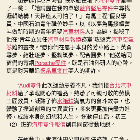
了一跳：「她試圖在我的單戀
藍寶堅尼零件
中尋找
邏輯結構！天秤座太可怕了！」青馬工程”優良學
員、中國石油青年職位妙手，以《以夢為馬接續奮
斗做新時期的青年追夢
汽車材料
人》為題，揭秘了
他在“青年立異任
汽車材料報價
務室”攻堅克
汽車空氣
芯
難的晝夜。“愿你們在屬于本身的芳華路上，英勇
尋夢、結壯逐夢、堅韌筑夢、配合圓夢！”他送給同
窗們的寄語
Porsche零件
，既是石油科研人的心聲，
更是對芳華追
德系車零件
夢人的期許。
“
Audi零件
此次運動意義不凡，我們接
台北汽車
材料
過了承載關心的禮品，熟悉了可親可敬的勞模
工匠教員，凝聽了佈
水箱精
滿氣力的奮斗故事，也
體驗了撲滅創意的立異實行，將來更要加倍盡力進
修，成績本身的幻想和人生。”運動停止后，初三
（2）班的
汽車零件報價
劉冉同窗衝動地說。
在運動中，青海油田公司群團任務部（工會、