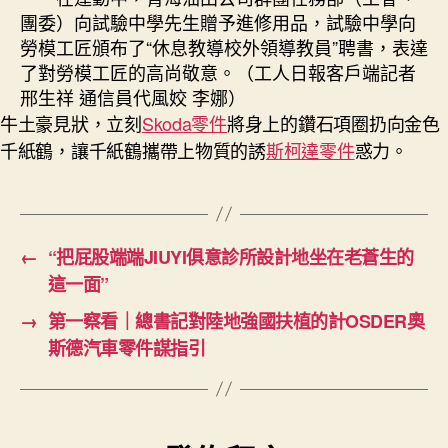
團委）向試驗中學先生贈予進修用品，試驗中學向
勞模工匠頒布了“休息教導校外領導教員”聘書，表達
了對勞模工匠的高尚敬意。（工人日報客戶端記者
邢生祥 通信員代風姣 李娜）
牛土豪見狀，立刻
Skoda零件
將身上的鑽石項圈扔向金色
千紙鶴，讓千紙鶴攜帶上物質的誘
斯柯達零件
惑力。
←
“把屁股端端JIUYI俱意診所設計地坐在老蒼生的
這一面”
→
第一察看｜總書記對陸地強國扶植的計OSDER奧
斯德汽車零件謀指引