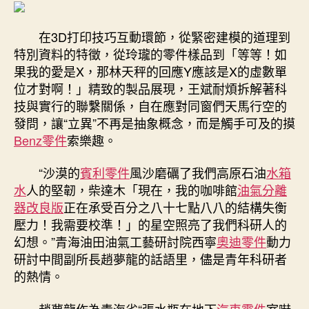
在3D打印技巧互動環節，從緊密建模的道理到
特別資料的特徵，從玲瓏的零件樣品到「等等！如
果我的愛是X，那林天秤的回應Y應該是X的虛數單
位才對啊！」精致的製品展現，王斌耐煩拆解著科
技與實行的聯繫關係，自在應對同窗們天馬行空的
發問，讓“立異”不再是抽象概念，而是觸手可及的摸
Benz零件
索樂趣。
“沙漠的
賓利零件
風沙磨礪了我們高原石油
水箱
水
人的堅韌，柴達木「現在，我的咖啡館
油氣分離
器改良版
正在承受百分之八十七點八八的結構失衡
壓力！我需要校準！」的星空照亮了我們科研人的
幻想。”青海油田油氣工藝研討院西寧
奧迪零件
動力
研討中間副所長趙夢龍的話語里，儘是青年科研者
的熱情。
趙夢龍作為青海省“張水瓶在地下
汽車零件
室嚇