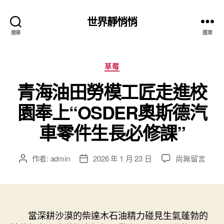
世界靜悄悄
搜尋
選單
分
草莓
類
青海油田勞模工匠走進校
園奉上“OSDER奧斯德汽
車零件生長必修課”
在
作者:
admin
2026 年 1 月 23 日
尚無留言
文
文
〈青
章
章
海
作
發
油
者
佈
田
日
勞
當深耕沙漠的柴達木石油精力碰見生氣蓬勃的
期
模