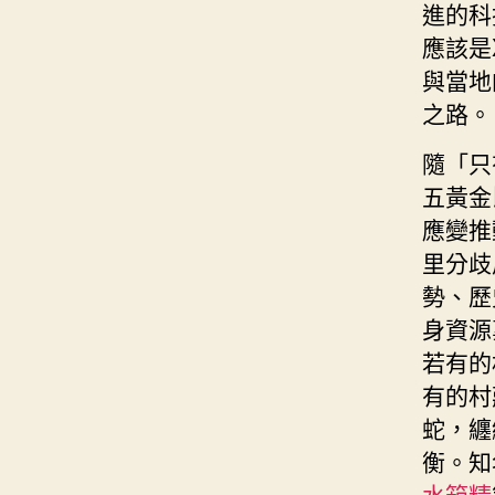
進的科
應該是
與當地
之路。
隨「只
五黃金
應變推
里分歧
勢、歷
身資源
若有的
有的村
蛇，纏
衡。知
水箱精