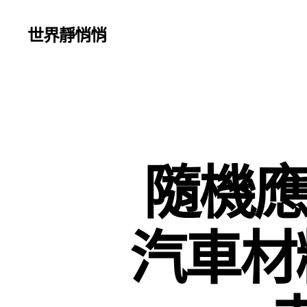
世界靜悄悄
隨機應
汽車材