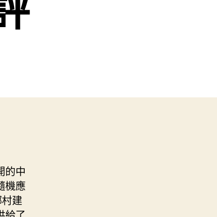
評
開的中
隨機應
鄉村建
供給了