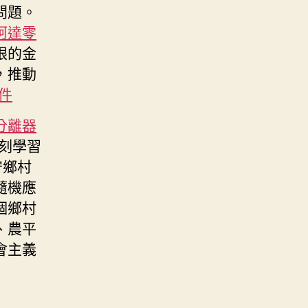
問題。
柯達零
眼的金
，推動
件
分離器
刻學習
守鄉村
隨機應
個鄉村
、農平
會主義