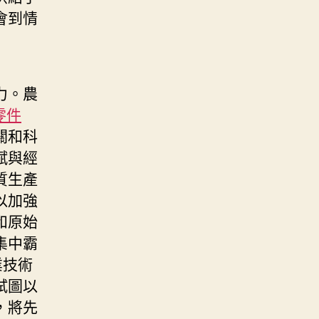
會到情
力。農
a零件
關和科
賦與經
質生產
以加強
和原始
集中霸
業技術
試圖以
，將先