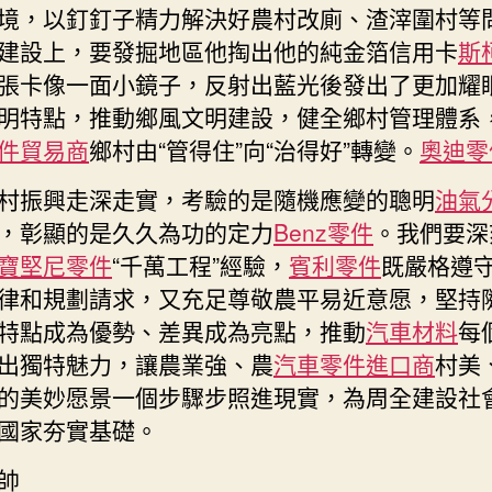
境，以釘釘子精力解決好農村改廁、渣滓圍村等
建設上，要發掘地區他掏出他的純金箔信用卡
斯
張卡像一面小鏡子，反射出藍光後發出了更加耀
明特點，推動鄉風文明建設，健全鄉村管理體系
件貿易商
鄉村由“管得住”向“治得好”轉變。
奧迪零
村振興走深走實，考驗的是隨機應變的聰明
油氣
，彰顯的是久久為功的定力
Benz零件
。我們要深
寶堅尼零件
“千萬工程”經驗，
賓利零件
既嚴格遵
律和規劃請求，又充足尊敬農平易近意愿，堅持
特點成為優勢、差異成為亮點，推動
汽車材料
每
出獨特魅力，讓農業強、農
汽車零件進口商
村美
的美妙愿景一個步驟步照進現實，為周全建設社
國家夯實基礎。
帥