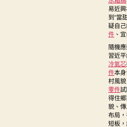
易近興
到“當
疑自己
件
、宜
隨機應
習近平
冷氣芯
件
本身
村風貌
零件
試
得住鄉
貌、傳
布局，
短板，