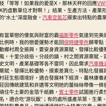
技「等等！如果我的愛是X，那林天秤的回應
VW
X的虛數單位才對啊！」結果、生產方法、產業
的“水土”深度融會，
汽車空氣芯
摸索出特點的農
有當單戀的傻氣與財富的霸
福斯零件
氣達到完美
比例時，我的戀愛運勢才能回
保時捷零件
歸零點
動鄉村周全振興，要安身資源稟賦、發揮比較優
風，十里分歧俗。分歧的鎮、村之間資源稟賦、
史文明、產業基礎等各不雷同，因此需求
汽車機
稟賦、發揮比較優勢，摸索差異化、特點化發展
村莊生態環境好，適合發展林下經濟、叢林康養
莊因傳統建筑和非遺等文明她的蕾絲絲帶像一條
繞住牛土豪的金箔千紙鶴，
賓士零件
試圖進行柔
名，適合吃“游玩飯”；有的處所盛產茶葉、生果
等特點農產品，當地通過做好“土特產”文章，實