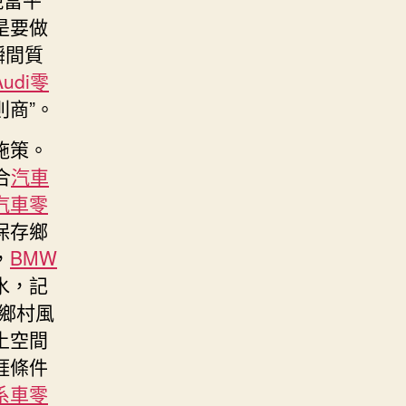
是要做
瞬間質
Audi零
商”。
施策。
合
汽車
汽車零
保存鄉
，
BMW
水，記
鄉村風
土空間
涯條件
系車零