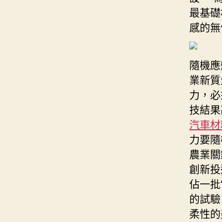
最基礎
感的無
隨機應
業新質
力，必
技結果
汽車材
力要隨
農業關
創新投
佔一批
的試驗
柔性的