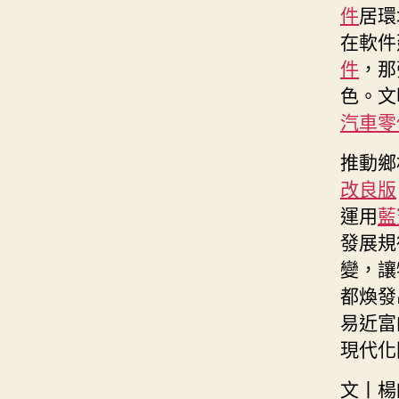
件
居環
在軟件
件
，那
色。文
汽車零
推動鄉
改良版
運用
藍
發展規
變，讓
都煥發
易近富
現代化
文丨楊