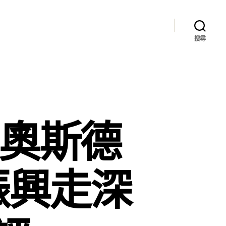
搜尋
R奧斯德
振興走深