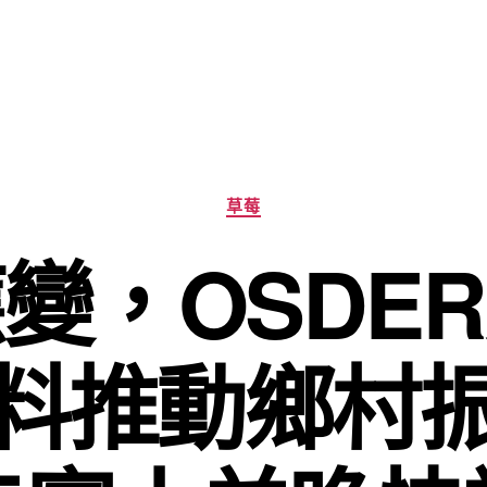
分
草莓
類
變，OSDE
料推動鄉村