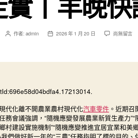
走實丨羊晚快
在
作者:
admin
2026 年 1 月 20 日
尚無留言
文
文
〈隨
章
章
機
作
發
應
者
佈
變，
日
OSDER
期
奧
斯
tId:696e58d04bdfa4.17213014.
德
汽
車
現代化離不開農業農村現代化
汽車零件
。近期召
材
任務會議強調，“隨機應變發展農業新質生產力”“
料
鄉村建設實施機制”“隨機應變推進宜居宜業和美
推
為我們做好新一年的“三農”任務指明了標的目的、
動