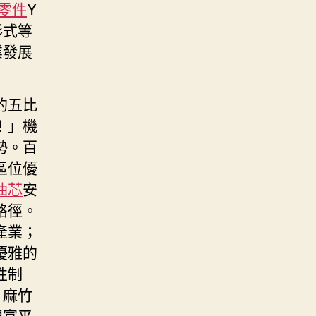
零件
Y
形式等
業發展
的五比
！」機
勢。百
區位優
油芯
安
路徑。
產業；
優雅的
性制
、麻竹
現富平