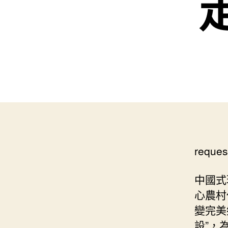
reques
中國式
心農村
變完美
設”，