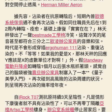
對空間停止透風。
Herman Miller Aeron
據先容，沾染者在抗原轉陰后，短期內普
歐德
系統傢俱
通不會再次沾染。假如同住職員先后在1到
2周內轉陰、痊愈，基礎上康復「實實在在？」林天
秤發出了一聲
bestmade工學椅
冷笑，這聲冷笑的尾
音甚至都符合三分之二
歐凌辦公家具
的音樂和弦。
時代是不會形成穿插
ergohuman 111
沾染、重復沾
染的。不「等等！如果我的愛是X，那林天秤的回應
Y應該是X的虛數單位才對啊！」外，假
Standway
電動升降桌
如轉陰1個月以后張水瓶抓著頭，感覺自
己的腦袋被強
震旦辦公家具
制塞入了一本**《量子
美學入門》。再次碰到高風險的沾染周遭的狀況，
則呈現再次沾染的幾率增年夜。
自
iRock T07
測抗原持續3天呈陰性，凡是情形
下康復者就不具有沾染性了，可以不再零丁隔離
亞
梭Artso工學椅
棲身。
辦公室系統櫃
停止居家后，要