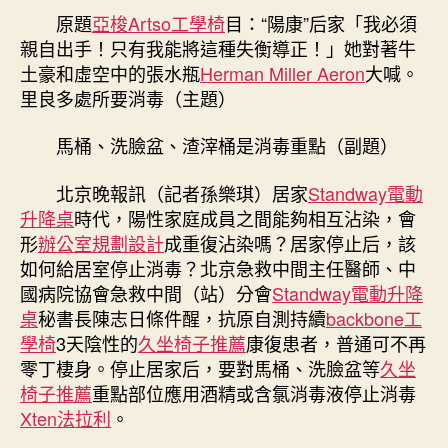
里
原題
亞梭Artso工學椅
期
目：“陽康”后家「我必須
良
親自出手！只有我能將這種失衡導正！」她對著牛
多
土豪和虛空中的張水瓶
Herman Miller Aeron
大喊。
處
里良多處所要消毒（主題）
所
要
馬桶、洗臉盆、渣滓桶是消毒重點（副題）
消
毒
北京晚報訊（記者孫樂琪）居家
Standway電動
&
升降桌
時代，陽性家庭成員之間能夠相互沾染，會
億
嵐
形
辦公室規劃設計
成重復沾染嗎？居家停止后，該
系
如何給居室停止消毒？北京急救中間主任醫師、中
統
國病院協會急救中間（站）分會
Standway電動升降
傢
桌
秘書長陳志日條件醒，抗原自測持續
backbone工
俱
學椅
3天陰性的
久坐椅子推薦
康復患者，普通可不再
#32;
零丁棲身。停止居家后，要對馬桶、洗臉盆等
久坐
馬
椅子推薦
重點部位應用酒精或含氯消毒液停止消毒
桶、
洗
Xten法拉利
。
臉