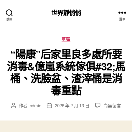
世界靜悄悄
搜尋
選單
分
草莓
類
“陽康”后家里良多處所要
消毒&億嵐系統傢俱#32;馬
桶、洗臉盆、渣滓桶是消
毒重點
在
作者:
admin
2026 年 2 月 13 日
尚無留言
文
文
〈“陽
章
章
康”
作
發
后
者
佈
家
日