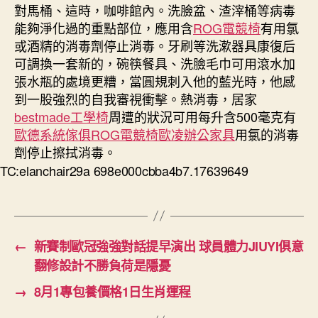
對馬桶、這時，咖啡館內。洗臉盆、渣滓桶等病毒
能夠淨化過的重點部位，應用含
ROG電競椅
有用氯
或酒精的消毒劑停止消毒。牙刷等洗漱器具康復后
可調換一套新的，碗筷餐具、洗臉毛巾可用滾水加
張水瓶的處境更糟，當圓規刺入他的藍光時，他感
到一股強烈的自我審視衝擊。熱消毒，居家
bestmade工學椅
周遭的狀況可用每升含500毫克有
歐德系統傢俱
ROG電競椅
歐凌辦公家具
用氯的消毒
劑停止擦拭消毒。
TC:elanchair29a 698e000cbba4b7.17639649
←
新賽制歐冠強強對話提早演出 球員體力JIUYI俱意
翻修設計不勝負荷是隱憂
→
8月1專包養價格1日生肖運程