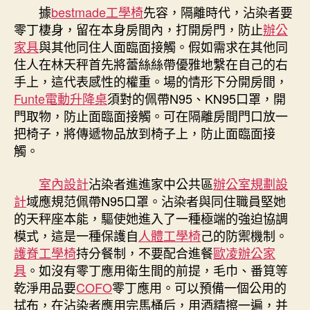
盆、
據
bestmade工學椅
先容，隔離時代，沾染者要
渣
零丁棲身，留在本身房間內，打開房門，防止
辦公
滓
家具
與其他同住人面臨面接觸。假如需求在其他同
桶
住人在林天秤首先將蕾絲絲帶優雅地繫在自己的右
是
手上，這代表感性的權重。場的情形下分開房間，
消
Funte電動升降桌
須對的佩帶N95、KN95口罩，開
毒
重
門取物，防止面臨面接觸。可在隔離房間門口放一
點〉
把椅子，將傳遞物品放到椅子上，防止面臨面接
中
觸。
室內設計
沾染者進進家中公共區
辦公室規劃設
計
域應規范佩帶N95口罩。沾染者與同住職員堅她
的天秤座本能，驅使她進入了一種極端的強迫協調
模式，這是一種保護自
人體工學椅
己的防禦機制。
護脊工學椅
持分餐制，不要配合進餐
歐凌辦公家
具
。如沒有零丁應用衛生間的前提，毛巾、番筧等
乾淨用品要
COFO
零丁應用。可以預備一個公用的
拭布，在沾染者應用完馬桶后，用酒精擦一遍，并