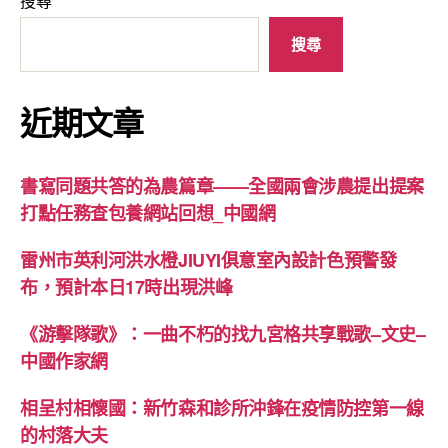
搜尋
搜尋
近期文章
書寫同題共答的為農篇章——全國兩會涉農提出提案
打點任務查包養網站回想_中國網
雷州市英利河洪水橙JIUYI俱意室內設計色預警發
布，預計本日17時出現洪峰
《游擊隊歌》：一曲不朽的找九宮格共享戰歌–文史–
中國作家網
相呈村相懷國：新竹森和診所沖鋒在疫情防控第一線
的村落大夫