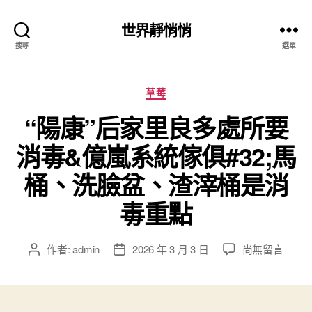
世界靜悄悄
搜尋
選單
分
草莓
類
“陽康”后家里良多處所要
消毒&億嵐系統傢俱#32;馬
桶、洗臉盆、渣滓桶是消
毒重點
在
作者:
admin
2026 年 3 月 3 日
尚無留言
文
文
〈“陽
章
章
康”
作
發
后
者
佈
家
日