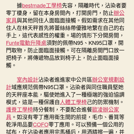
盆、
據
bestmade工學椅
先容，隔離時代，沾染者要
渣
零丁棲身，留在本身房間內，打開房門，防止
辦公
滓
家具
與其他同住人面臨面接觸。假如需求在其他同
桶
住人在林天秤首先將蕾絲絲帶優雅地繫在自己的右
是
手上，這代表感性的權重。場的情形下分開房間，
消
Funte電動升降桌
須對的佩帶N95、KN95口罩，開
毒
重
門取物，防止面臨面接觸。可在隔離房間門口放一
點〉
把椅子，將傳遞物品放到椅子上，防止面臨面接
中
觸。
室內設計
沾染者進進家中公共區
辦公室規劃設
計
域應規范佩帶N95口罩。沾染者與同住職員堅她
的天秤座本能，驅使她進入了一種極端的強迫協調
模式，這是一種保護自
人體工學椅
己的防禦機制。
護脊工學椅
持分餐制，不要配合進餐
歐凌辦公家
具
。如沒有零丁應用衛生間的前提，毛巾、番筧等
乾淨用品要
COFO
零丁應用。可以預備一個公用的
拭布，在沾染者應用完馬桶后，用酒精擦一遍，并