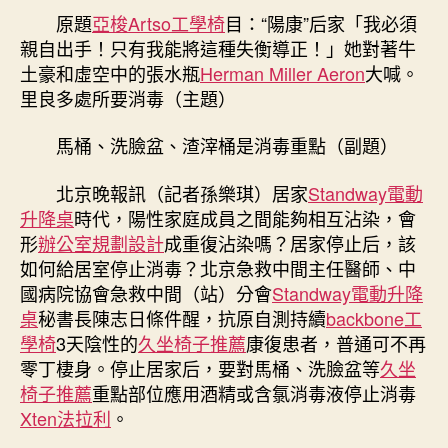
里
原題
亞梭Artso工學椅
期
目：“陽康”后家「我必須
良
親自出手！只有我能將這種失衡導正！」她對著牛
多
土豪和虛空中的張水瓶
Herman Miller Aeron
大喊。
處
里良多處所要消毒（主題）
所
要
馬桶、洗臉盆、渣滓桶是消毒重點（副題）
消
毒
北京晚報訊（記者孫樂琪）居家
Standway電動
&
升降桌
時代，陽性家庭成員之間能夠相互沾染，會
億
嵐
形
辦公室規劃設計
成重復沾染嗎？居家停止后，該
系
如何給居室停止消毒？北京急救中間主任醫師、中
統
國病院協會急救中間（站）分會
Standway電動升降
傢
桌
秘書長陳志日條件醒，抗原自測持續
backbone工
俱
學椅
3天陰性的
久坐椅子推薦
康復患者，普通可不再
#32;
零丁棲身。停止居家后，要對馬桶、洗臉盆等
久坐
馬
椅子推薦
重點部位應用酒精或含氯消毒液停止消毒
桶、
洗
Xten法拉利
。
臉