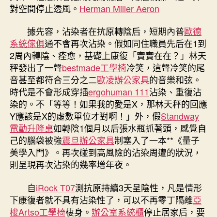
對空間停止透風。
Herman Miller Aeron
據先容，沾染者在抗原轉陰后，短期內普
歐德
系統傢俱
通不會再次沾染。假如同住職員先后在1到
2周內轉陰、痊愈，基礎上康復「實實在在？」林天
秤發出了一聲
bestmade工學椅
冷笑，這聲冷笑的尾
音甚至都符合三分之二
歐凌辦公家具
的音樂和弦。
時代是不會形成穿插
ergohuman 111
沾染、重復沾
染的。不「等等！如果我的愛是X，那林天秤的回應
Y應該是X的虛數單位才對啊！」外，假
Standway
電動升降桌
如轉陰1個月以后張水瓶抓著頭，感覺自
己的腦袋被強
震旦辦公家具
制塞入了一本**《量子
美學入門》。再次碰到高風險的沾染周遭的狀況，
則呈現再次沾染的幾率增年夜。
自
iRock T07
測抗原持續3天呈陰性，凡是情形
下康復者就不具有沾染性了，可以不再零丁隔離
亞
梭Artso工學椅
棲身。
辦公室系統櫃
停止居家后，要