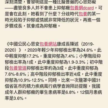
深刻清楚，會發明這是一種比擬普遍的心思妨礙
——盡管良多人并不會患上抑郁癥
包養網dcard
，可
是會在此刻，她看到了什麼？分歧時代
包養
的某一
時光段陷于抑郁或情感非常降低的狀況，再進一個
步驟成長，就會成為抑郁癥。
《中國公民心思安
包養網站
康成長陳述（2019-
2020）》，2020年輕少年抑郁檢出率為24.6%。此
中輕度抑郁17.2%，重度抑郁為7.4%；小學階段抑
郁檢出率為1成，此中重度抑郁為1.9-3.3%；初中階
段
包養管道
抑郁檢出率約為3成，此中重度抑郁為
7.6%-8.6%；高中階段抑郁檢出率近4成，此中重度
抑郁為10.9%-12.5%。同時，比來一次籠罩中國31
個省區市的精力疾病風行病學查詢拜訪提醒，我國
成年人群抑郁癥的畢生患病率是6.8%，12個月患病
率是3.6%。