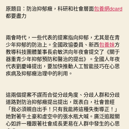
心
原題目：防治抑郁癥，科研和社會層面
包養網dcard
得
都要盡力
抑
郁
癥，
兩會時代，一些代表的提案指向抑郁，尤其是在青
科
少年抑郁的防治上。全國政協委員、新西
包養妹
方
研
和
教導科技團體董事長俞敏洪向年夜會提交了《關于
社
器重青少年抑郁預防和醫治的提出》。全國人年夜
會
代表劉慶峰提出，要加快推動人工智能技巧在心思
層
疾病及抑郁癥治理中的利用。
面
都
要
這兩個提案不謀而合從分歧角度、分歧人群和分歧
盡
道路對防治抑郁癥提出提出，既表白，社會曾經
力〉
中
「我必須親自出手！只有我能將這種失衡導正！」
她對著牛土豪和虛空中的張水瓶大喊。廣泛追蹤關
心如許一種跟著社會成長更易在人群中發生的心思