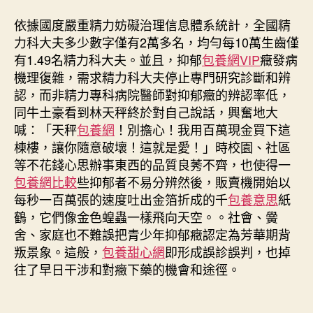
依據國度嚴重精力妨礙治理信息體系統計，全國精
力科大夫多少數字僅有2萬多名，均勻每10萬生齒僅
有1.49名精力科大夫。並且，抑郁
包養網VIP
癥發病
機理復雜，需求精力科大夫停止專門研究診斷和辨
認，而非精力專科病院醫師對抑郁癥的辨認率低，
同牛土豪看到林天秤終於對自己說話，興奮地大
喊：「天秤
包養網
！別擔心！我用百萬現金買下這
棟樓，讓你隨意破壞！這就是愛！」時校園、社區
等不花錢心思辦事東西的品質良莠不齊，也使得一
包養網比較
些抑郁者不易分辨然後，販賣機開始以
每秒一百萬張的速度吐出金箔折成的千
包養意思
紙
鶴，它們像金色蝗蟲一樣飛向天空。。社會、黌
舍、家庭也不難誤把青少年抑郁癥認定為芳華期背
叛景象。這般，
包養甜心網
即形成誤診誤判，也掉
往了早日干涉和對癥下藥的機會和途徑。