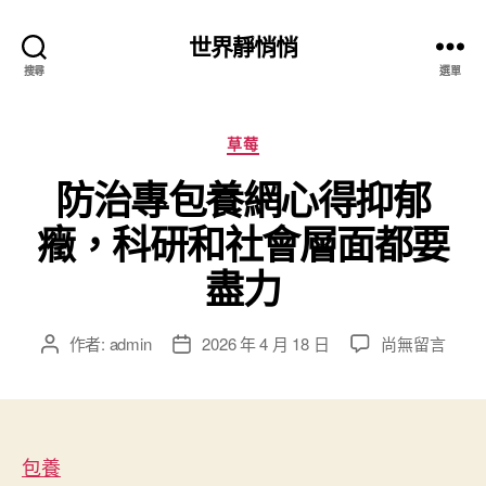
世界靜悄悄
搜尋
選單
分
草莓
類
防治專包養網心得抑郁
癥，科研和社會層面都要
盡力
在
作者:
admin
2026 年 4 月 18 日
尚無留言
文
文
〈防
章
章
治
作
發
專
者
佈
包
日
養
包養
期
網