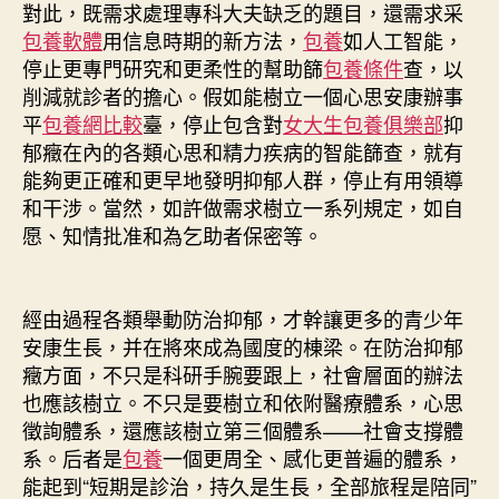
對此，既需求處理專科大夫缺乏的題目，還需求采
包養軟體
用信息時期的新方法，
包養
如人工智能，
停止更專門研究和更柔性的幫助篩
包養條件
查，以
削減就診者的擔心。假如能樹立一個心思安康辦事
平
包養網比較
臺，停止包含對
女大生包養俱樂部
抑
郁癥在內的各類心思和精力疾病的智能篩查，就有
能夠更正確和更早地發明抑郁人群，停止有用領導
和干涉。當然，如許做需求樹立一系列規定，如自
愿、知情批准和為乞助者保密等。
經由過程各類舉動防治抑郁，才幹讓更多的青少年
安康生長，并在將來成為國度的棟梁。在防治抑郁
癥方面，不只是科研手腕要跟上，社會層面的辦法
也應該樹立。不只是要樹立和依附醫療體系，心思
徵詢體系，還應該樹立第三個體系——社會支撐體
系。后者是
包養
一個更周全、感化更普遍的體系，
能起到“短期是診治，持久是生長，全部旅程是陪同”