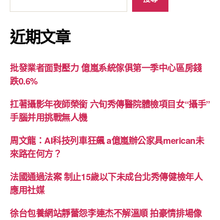
近期文章
批發業者面對壓力 億嵐系統傢俱第一季中心區房錢
跌0.6%
扛著攝影年夜師榮銜 六旬秀傳醫院體檢項目女“攝手”
手腦并用挑戰無人機
周文龍：AI科技列車狂飆 a億嵐辦公家具merican未
來路在何方？
法國通過法案 制止15歲以下未成台北秀傳健檢年人
應用社媒
徐台包養網站靜蕾怨李連杰不解溫順 拍豪情排場像