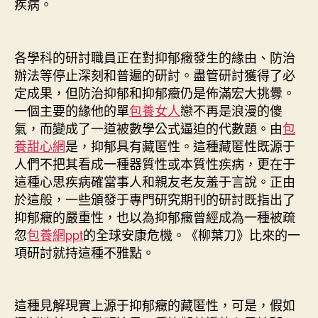
疾病。
各學科的研討職員正在對抑郁癥發生的緣由、防治
辦法等停止深刻和普遍的研討。盡管研討獲得了必
定成果，但防治抑郁和抑郁癥仍是佈滿宏大挑釁。
一個主要的緣他的單
包養女人
戀不再是浪漫的傻
氣，而變成了一道被數學公式逼迫的代數題。由
包
養甜心網
是，抑郁具有藏匿性。這種藏匿性既源于
人們不把其看成一種器質性或本質性疾病，更在于
這種心思疾病確當事人和親友老友羞于言說。正由
於這般，一些頒發于專門研究期刊的研討既指出了
抑郁癥的嚴重性，也以為抑郁癥曾經成為一種被疏
忽
包養網ppt
的全球安康危機。《柳葉刀》比來的一
項研討就持這種不雅點。
這種見解現實上源于抑郁癥的藏匿性，可是，假如