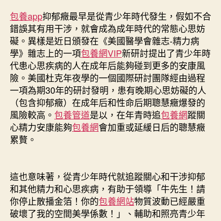
包養app
抑郁癥最早是從青少年時代發生，假如不合
錯誤其有用干涉，就會成為成年時代的常態心思妨
礙。異樣是近日頒發在《美國醫學會雜志-精力病
學》雜志上的一項
包養網VIP
新研討提出了青少年時
代患心思疾病的人在成年后能夠碰到更多的安康風
險。美國杜克年夜學的一個國際研討團隊經由過程
一項為期30年的研討發明，患有晚期心思妨礙的人
（包含抑郁癥）在成年后和性命后期聰慧癥爆發的
風險較高。
包養管道
是以，在年青時追
包養網
蹤關
心精力安康能夠
包養網
會加重或延緩日后的聰慧癥
累贅。
這也意味著，從青少年時代就追蹤關心和干涉抑郁
和其他精力和心思疾病，有助于領導「牛先生！請
你停止散播金箔！你的
包養網站
物質波動已經嚴重
破壞了我的空間美學係數！」、輔助和照亮青少年