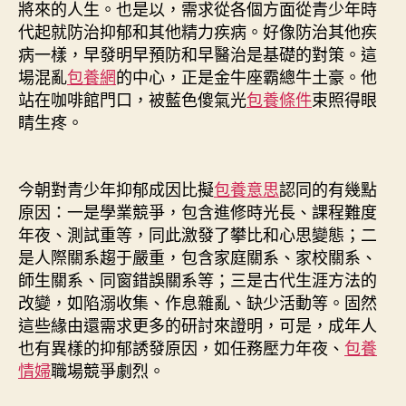
將來的人生。也是以，需求從各個方面從青少年時
代起就防治抑郁和其他精力疾病。好像防治其他疾
病一樣，早發明早預防和早醫治是基礎的對策。這
場混亂
包養網
的中心，正是金牛座霸總牛土豪。他
站在咖啡館門口，被藍色傻氣光
包養條件
束照得眼
睛生疼。
今朝對青少年抑郁成因比擬
包養意思
認同的有幾點
原因：一是學業競爭，包含進修時光長、課程難度
年夜、測試重等，同此激發了攀比和心思變態；二
是人際關系趨于嚴重，包含家庭關系、家校關系、
師生關系、同窗錯誤關系等；三是古代生涯方法的
改變，如陷溺收集、作息雜亂、缺少活動等。固然
這些緣由還需求更多的研討來證明，可是，成年人
也有異樣的抑郁誘發原因，如任務壓力年夜、
包養
情婦
職場競爭劇烈。