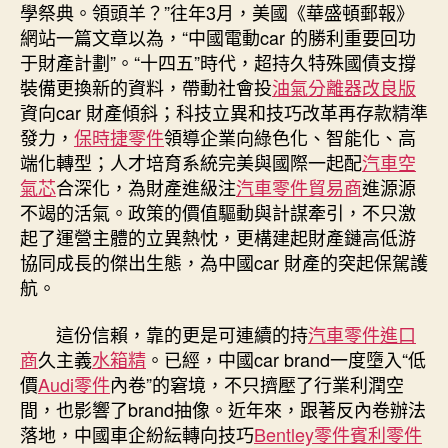
學祭典。領頭羊？”往年3月，美國《華盛頓郵報》
網站一篇文章以為，“中國電動car 的勝利重要回功
于財產計劃”。“十四五”時代，超持久特殊國債支撐
裝備更換新的資料，帶動社會投
油氣分離器改良版
資向car 財產傾斜；科技立異和技巧改革再存款精準
發力，
保時捷零件
領導企業向綠色化、智能化、高
端化轉型；人才培育系統完美與國際一起配
汽車空
氣芯
合深化，為財產進級注
汽車零件貿易商
進源源
不竭的活氣。政策的價值驅動與計謀牽引，不只激
起了運營主體的立異熱忱，更構建起財產鏈高低游
協同成長的傑出生態，為中國car 財產的突起保駕護
航。
這份信賴，靠的更是可連續的持
汽車零件進口
商
久主義
水箱精
。已經，中國car brand一度墮入“低
價
Audi零件
內卷”的窘境，不只擠壓了行業利潤空
間，也影響了brand抽像。近年來，跟著反內卷辦法
落地，中國車企紛紜轉向技巧
Bentley零件
賓利零件