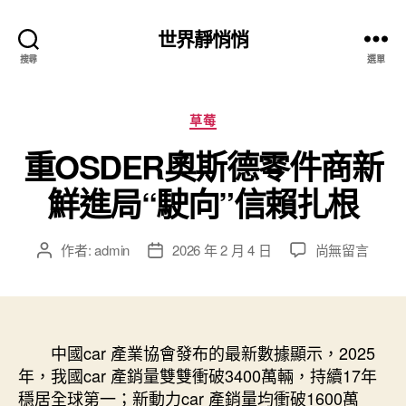
世界靜悄悄
搜尋
選單
分
草莓
類
重OSDER奧斯德零件商新
鮮進局“駛向”信賴扎根
在
作者:
admin
2026 年 2 月 4 日
尚無留言
文
文
〈重
章
章
OSDER
作
發
奧
者
佈
斯
日
德
中國car 產業協會發布的最新數據顯示，2025
期
零
年，我國car 產銷量雙雙衝破3400萬輛，持續17年
件
穩居全球第一；新動力car 產銷量均衝破1600萬