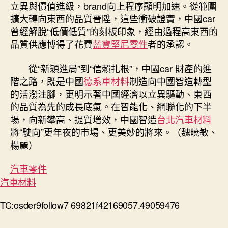
立異與價值進級，brand向上程序顯明加速。從範圍
擴大轉向東西的品質晉陞，這些衝破證實，中國car
曾經解脫“低價低質”的刻板印象，經由過程高東西的
品質供應博得了花費
藍寶堅尼零件
者的承認。
從“新穎進局”到“信賴扎根”，中國car 財產的進
階之路，既是中國
德系車材料
制造向中國智造轉型
的活潑注腳，更明示著中國經濟以立異驅動、東西
的品質為先的成長底氣。在智能化、網聯化的下半
場，向新攀高、提質增效，中國智造
台北汽車材料
將“駛向”更年夜的市場、更美妙的將來。（
魏曉敏、
楊麗
）
汽車零件
汽車材料
TC:osder9follow7 69821f42169057.49059476