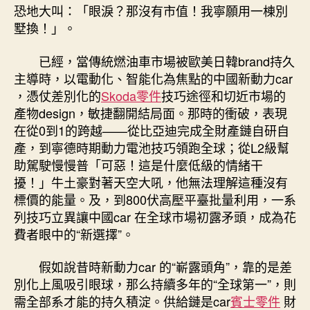
恐地大叫：「眼淚？那沒有市值！我寧願用一棟別
墅換！」。
已經，當傳統燃油車市場被歐美日韓brand持久
主導時，以電動化、智能化為焦點的中國新動力car
，憑仗差別化的
Skoda零件
技巧途徑和切近市場的
產物design，敏捷翻開結局面。那時的衝破，表現
在從0到1的跨越——從比亞迪完成全財產鏈自研自
產，到寧德時期動力電池技巧領跑全球；從L2級幫
助駕駛慢慢普「可惡！這是什麼低級的情緒干
擾！」牛土豪對著天空大吼，他無法理解這種沒有
標價的能量。及，到800伏高壓平臺批量利用，一系
列技巧立異讓中國car 在全球市場初露矛頭，成為花
費者眼中的“新選擇”。
假如說昔時新動力car 的“嶄露頭角”，靠的是差
別化上風吸引眼球，那么持續多年的“全球第一”，則
需全部系才能的持久積淀。供給鏈是car
賓士零件
財