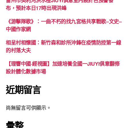
雷州市英利河洪水橙JIUYI俱意室內設計色預警發
布，預計本日17時出現洪峰
《游擊隊歌》：一曲不朽的找九宮格共享戰歌–文史–
中國作家網
相呈村相懷國：新竹森和診所沖鋒在疫情防控第一線
的村落大夫
【理響中國·經視圖】加速培養全國一JIUYI俱意翻修
設計體化數據市場
近期留言
尚無留言可供顯示。
彙整