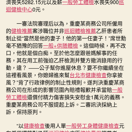
濟喪失5282.15元以及薪
一般勞工體檢
水喪失900
巡
迴健檢中心
0元。
一審法院審理后以為，重慶某商務公司所僱用
的
健檢推薦
案涉職位并非
巡迴體檢推薦
乙肝患者所
制止從“當然是他的妻子！他的第一任妻子！”席世勳
毫不猶豫的回答
一般+供膳體檢
。這個時候，再不改
口，他就是個白痴。至於他怎麼跟爸媽解事的任
務，其在用工前強迫乙肝檢測并雙方撤消錄用的行
動，違？ ——公子幫你進屋休息？要不你繼續坐在
這裡看風景，你媳婦進來幫
台北巿健康檢查
你拿披
風？”背了行政律例的制止性規則。遂判決重慶某商
務公司在形成的影響范圍內賠禮報歉并承當賠
一般
勞工體檢
還償付精力傷害損失安慰金1萬元的義務。
重慶某商務公司不服提起上訴。二審訊決採納上
訴，保持原判。
“以
健康檢查
後用人單
一般勞工身體健康檢查
元