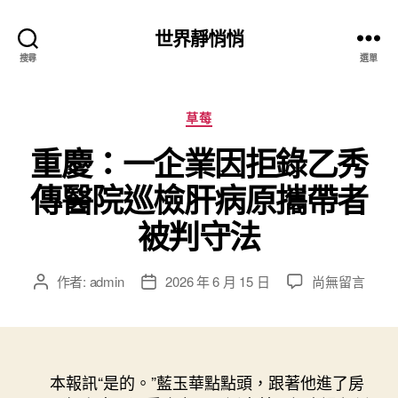
世界靜悄悄
搜尋
選單
分
草莓
類
重慶：一企業因拒錄乙秀
傳醫院巡檢肝病原攜帶者
被判守法
在
作者:
admin
2026 年 6 月 15 日
尚無留言
文
文
〈重
章
章
慶：
作
發
一
者
佈
企
日
業
本報訊“是的。”藍玉華點點頭，跟著他進了房
期
因