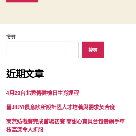
搜尋
搜尋
近期文章
4月29台北秀傳健檢日生肖運程
晉JIUYI俱意診所設計陞人才培養與需求契合度
雨燕妨礙賽完成首場初賽 高甜心寶貝台包養網手車
技高深令人折服