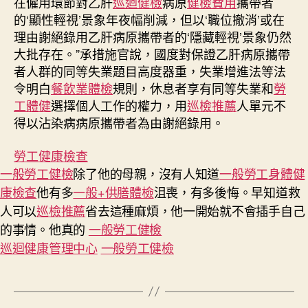
在僱用環節對乙肝
巡迴健檢
病原
健檢費用
攜帶者
的‘顯性輕視’景象年夜幅削減，但以‘職位撤消’或在
理由謝絕錄用乙肝病原攜帶者的‘隱藏輕視’景象仍然
大批存在。”承措施官說，國度對保證乙肝病原攜帶
者人群的同等失業題目高度器重，失業增進法等法
令明白
餐飲業體檢
規則，休息者享有同等失業和
勞
工體健
選擇個人工作的權力，用
巡檢推薦
人單元不
得以沾染病病原攜帶者為由謝絕錄用。
勞工健康檢查
一般勞工健檢
除了他的母親，沒有人知道
一般勞工身體健
康檢查
他有多
一般+供膳體檢
沮喪，有多後悔。早知道救
人可以
巡檢推薦
省去這種麻煩，他一開始就不會插手自己
的事情。他真的
一般勞工健檢
巡迴健康管理中心
一般勞工健檢