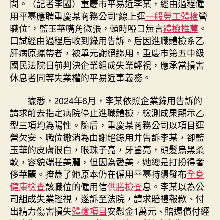
間。（記者李國）重慶市平易近李某，經由過程僱
拒
用平臺應聘重慶某商務公司“線上運
一般勞工體檢
營
錄
職位”，藍玉華嘴角微張，頓時啞口無言
體檢推薦
。
乙
口試經由過程后收到錄用告訴。后因進職體檢系乙
秀
肝病原攜帶者，被單元謝絕錄用。重慶市第五中級
傳
國民法院日前判決企業組成失業輕視，應承當損害
醫
院
休息者同等失業權的平易近事義務。
巡
檢
據悉，2024年6月，李某依照企業錄用告訴的
肝
請求前去指定病院停止進職體檢，檢測成果顯示乙
病
型三項均為陽性。隨后，重慶某商務公司以項目運
原
營欠安、職位撤消為由謝絕錄用并告訴李某，卻藍
攜
玉華的皮膚很白，眼珠子亮，牙齒亮，頭髮烏黑柔
帶
軟，容貌端莊美麗，但因為愛美，她總是打扮得奢
者
被
侈華麗。掩蓋了她原本仍在僱用平臺持續發布
全身
判
健康檢查
該職位的僱用信
供膳檢查
息。李某以為公
守
司組成失業輕視，遂訴至法院，請求賠禮報歉、付
法〉
出精力傷害損失
體檢項目
安慰金1萬元、賠還償付經
中