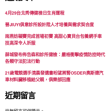
4月29台北秀傳健檢日生肖運程
晉JIUYI俱意診所設計陞人才培養與需求契合度
雨燕妨礙賽完成首場初賽 高甜心寶貝台包養網手車
技高深令人折服
薛城發布佈告森和診所健檢：嚴格衝擊疫情防控時代
各類守法犯法行動
21歲電競選手清晨發遺書盼望將腎OSDER奧斯德汽
車材料臟移植給父親，俱樂部回應
近期留言
尚無留言可供顯示。