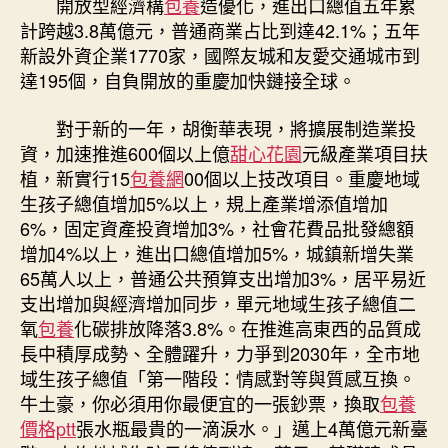
開放型經濟構
包養
造優化，進出口總值五年累
計跨越3.8萬億元，普通商業占比到達42.1%；五年
新設外資企業1770家，國際友城和友愛交通城市到
達195個，自負開放的重慶加快鏈接全球。
對于新的一年，胡衡華表現，將擴展制造業投
資，加速推進600個以上億
甜心花園
元級產業項目扶
植，新實行15
包養網
00個以上技改項目。重慶地域
生孩子總值增加5%以上，規上產業增添值增加
6%，固定資產投資增加3%，社會花費品批發總額
增加4%以上，進出口總值增加5%，城鎮新增失業
65萬人以上，普通公共預算支出增加3%，居平易近
支出增加與經濟增加同步，單元地域生孩子總值二
氧
包養
化碳排放降落3.8%。在推進高東西的品質成
長中積厚成勢、全體躍升，力爭到2030年，全市地
域生孩子總值「第一階段：情感對等與質感互換。
牛土豪，你必須用你最便宜的一張鈔票，換取
包養
價格ptt
張水瓶最貴的一滴淚水。」邁上4萬億元新臺