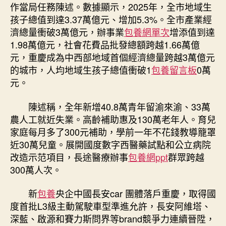
總
作當局任務陳述。數據顯示，2025年，全市地域生
值
孩子總值到達3.37萬億元、增加5.3%。全市產業經
到
濟總量衝破3萬億元，辦事業
包養網單次
增添值到達
專
1.98萬億元，社會花費品批發總額跨越1.66萬億
包
元，重慶成為中西部地域首個經濟總量跨越3萬億元
養
網
的城市，人均地域生孩子總值衝破1
包養留言板
0萬
達
元。
3.37
萬
陳述稱，全年新增40.8萬青年留渝來渝、33萬
億
農人工就近失業。高齡補助惠及130萬老年人。育兒
元〉
家庭每月多了300元補助，學前一年不花錢教導籠罩
中
近30萬兒童。展開國度數字西醫藥試點和公立病院
改造示范項目，長途醫療辦事
包養網ppt
群眾跨越
300萬人次。
新
包養
央企中國長安car 團體落戶重慶，取得國
度首批L3級主動駕駛車型準進允許，長安阿維塔、
深藍、啟源和賽力斯問界等brand競爭力連續晉陞，