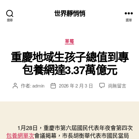
世界靜悄悄
搜尋
選單
分
草莓
類
重慶地域生孩子總值到專
包養網達3.37萬億元
在
作者:
admin
2026 年 2 月 3 日
尚無留言
文
文
〈重
章
章
慶
作
發
地
者
佈
域
日
生
期
孩
1月28日，重慶市第六屆國民代表年夜會第四次
子
包養網單次
會議揭幕，市長胡衡華代表市國民當局