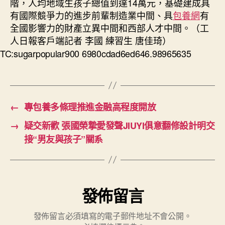
階，人均地域生孩子總值到達14萬元，基礎建成具
有國際競爭力的進步前輩制造業中間、具
包養網
有
全國影響力的財產立異中間和西部人才中間。（工
人日報客戶端記者 李國 練習生 唐佳琦）
TC:sugarpopular900 6980cdad6ed646.98965635
←
專包養多條理推進金融高程度開放
→
疑交新歡 張國榮摯愛發聲JIUYI俱意翻修設計明交
接“男友與孩子”關系
發佈留言
發佈留言必須填寫的電子郵件地址不會公開。