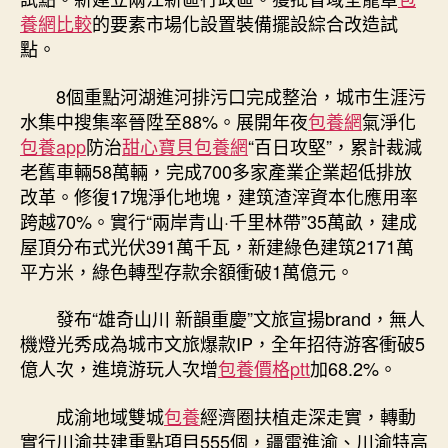
養網比較
的要素市場化設置裝備擺設綜合改造試
點。
8個重點河湖進河排污口完成整治，城市生涯污
水集中搜集率晉陞至88%。展開年夜
包養網
氣淨化
包養app
防治
甜心寶貝包養網
“百日攻堅”，累計裁減
老舊車輛58萬輛，完成700多家產業企業超低排放
改革。修復17塊淨化地塊，建筑渣滓資本化應用率
跨越70%。實行“兩岸青山·千里林帶”35萬畝，建成
屋頂分布式光伏391萬千瓦，新建綠色建筑2171萬
平方米，綠色轉型存款余額衝破1萬億元。
發布“雄奇山川 新韻重慶”文旅宣揚brand，無人
機燈光秀成為城市文旅爆款IP，全年招待游客衝破5
億人次，進境游玩人次增
包養價格ptt
加68.2%。
成渝地域雙城
包養
經濟圈扶植走深走實，轉動
實行川渝共建重點項目555個，疆電進渝、川渝特高