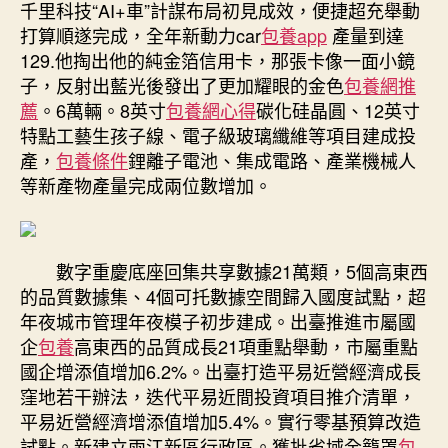
千里科技“AI+車”計謀布局初見成效，便捷超充舉動
打算順遂完成，全年新動力car
包養app
產量到達
129.他掏出他的純金箔信用卡，那張卡像一面小鏡
子，反射出藍光後發出了更加耀眼的金色
包養網推
薦
。6萬輛。8英寸
包養網心得
碳化硅晶圓、12英寸
特點工藝生孩子線、電子級玻璃纖維等項目建成投
產，
包養條件
鋰離子電池、集成電路、產業機械人
等新產物產量完成兩位數增加。
數字重慶底座回集共享數據21萬類，5個高東西
的品質數據集、4個可托數據空間歸入國度試點，超
年夜城市管理年夜模子初步建成。出臺推進市屬國
企
包養
高東西的品質成長21項重點舉動，市屬重點
國企增添值增加6.2%。出臺打造平易近營經濟成長
窪地若干辦法，迭代平易近間投資項目推介清單，
平易近營經濟增添值增加5.4%。實行零基預算改造
試點。新建立兩江新區行政區。獲批省域全籠罩
包