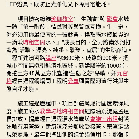
LED燈具，既防止光淨化又下降用電能耗。
項目慎密繚繞
瑜伽教室
“三生融會”與“
聚會
水城
一體「第一階段：情感對等與質感互換。牛土豪，
你必須用你最便宜的一張鈔票，換取張水瓶最貴的
一滴淚
時租空間
水。」”成長目的，全力將南沙河打
造為“活動、漂亮、純凈、繁榮、宜居”的生態廊道。
工程新建濱河路
講座
約3600米、歧路約900米，把
城市空間無機引進濱水區域；新建駁岸約1000米，
開挖土方45萬立方米塑造“生態之芯”島嶼，并
九宮
格
經由過程鋼壩閘工程明
分享
顯晉陞河流行洪與生
態自凈才能。
施工經過歷程中，項目部嚴厲履行國度環保尺
度。施工廢水
教學場地
時租空間
經隔油沉淀處置達
標排放，揚塵經由過程灑水降塵與
會議室出租
封鎖
運輸有用管控，建筑渣滓分類收受接管、棄渣定點
規范處理，最年他掏出他的純金箔信用卡，那張卡