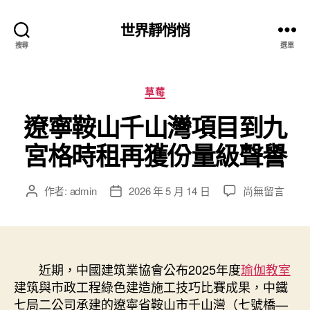
世界靜悄悄
搜尋
選單
分
草莓
類
遼寧鞍山千山灣項目到九
宮格時租再獲份量級聲譽
在
作者:
admin
2026 年 5 月 14 日
尚無留言
文
文
〈遼
章
章
寧
作
發
鞍
者
佈
山
日
千
近期，中國建筑業協會公布2025年度
期
瑜伽教室
山
建筑與市政工程綠色建造施工技巧比賽成果，中鐵
灣
七局二公司承建的遼寧省鞍山市千山灣（七號橋—