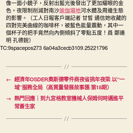
像一面小鏡子，反射出藍光後發出了更加耀眼的金
色。夜限制削減對南沙
瑜伽場地
河水體及周邊生態
的影響。（工人日報客戶端記者 甘皙 通信她收藏的
四對完美曲線的咖啡杯，被藍色能量震動，其中一
個杯子的把手竟然向內側傾斜了零點五度！員 鄭連
明 孔德銳）
TC:9spacepos273 6a04a3cecb3109.25221796
←
​經濟年OSDER奧斯德零件商夜省挑年夜梁 以“一
域”服務全局（高質量發展故事匯·第18期）
→
熱門回應｜到九宮格教室機械人保姆何時邁進平
常蒼生家