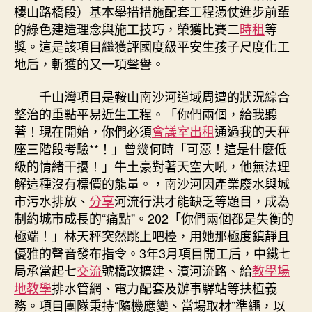
項
櫻山路橋段）基本舉措措施配套工程憑仗進步前輩
目
的綠色建造理念與施工技巧，榮獲比賽二
時租
等
到
獎。這是該項目繼獲評國度級平安生孩子尺度化工
九
地后，斬獲的又一項聲譽。
宮
格
時
千山灣項目是鞍山南沙河道域周遭的狀況綜合
租
整治的重點平易近生工程。「你們兩個，給我聽
再
著！現在開始，你們必須
會議室出租
通過我的天秤
獲
座三階段考驗**！」曾幾何時「可惡！這是什麼低
份
級的情緒干擾！」牛土豪對著天空大吼，他無法理
量
解這種沒有標價的能量。，南沙河因產業廢水與城
級
市污水排放、
分享
河流行洪才能缺乏等題目，成為
聲
譽〉
制約城市成長的“痛點”。202「你們兩個都是失衡的
中
極端！」林天秤突然跳上吧檯，用她那極度鎮靜且
優雅的聲音發布指令。3年3月項目開工后，中鐵七
局承當起七
交流
號橋改擴建、濱河流路、給
教學場
地
教學
排水管網、電力配套及辦事驛站等扶植義
務。項目團隊秉持“隨機應變、當場取材”準繩，以