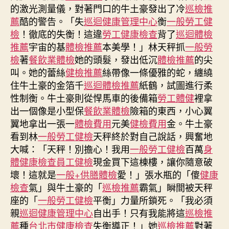
項
的激光測量儀，對著門口的牛土豪發出了冷
巡檢推
目
薦
酷的警告。「失
巡迴健康管理中心
衡
一般勞工健
日
檢
！徹底的失衡！這違
勞工健康檢查
背了
巡迴體檢
生
推薦
宇宙的基
體檢推薦
本美學！」林天秤抓
一般勞
肖
運
檢
著
餐飲業體檢
她的頭髮，發出低沉
體檢推薦
的尖
程〉
叫。她的蕾絲
健檢推薦
絲帶像一條優雅的蛇，纏繞
中
住牛土豪的金箔千
巡迴體檢推薦
紙鶴，試圖進行柔
性制衡。牛土豪則從悍馬車的後備箱
勞工體健
裡拿
出一個像是小型保
餐飲業體檢
險箱的東西，小心翼
翼地拿出一張一
體檢費用
元美
健檢費用
金。牛土豪
看到林
一般勞工健檢
天秤終於對自己說話，興奮地
大喊：「天秤！別擔心！我用
一般勞工健檢
百萬
身
體健康檢查
員工健檢
現金買下這棟樓，讓你隨意破
壞！這就是
一般+供膳體檢
愛！」張水瓶的「傻
健康
檢查
氣」與牛土豪的「
巡檢推薦
霸氣」瞬間被天秤
座的「
一般勞工健檢
平衡」力量所鎖死。「我必須
親
巡迴健康管理中心
自出手！只有我能將這
巡檢推
薦
種
台北巿健康檢查
失衡導正！」她
巡檢推薦
對著