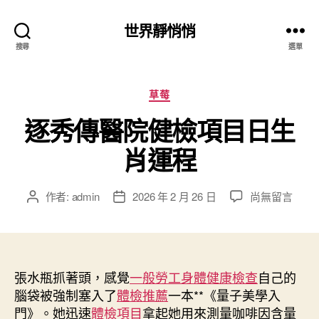
世界靜悄悄
搜尋
選單
分
草莓
類
逐秀傳醫院健檢項目日生
肖運程
在
作者:
admin
2026 年 2 月 26 日
尚無留言
文
文
〈逐
章
章
秀
作
發
傳
者
佈
醫
日
院
張水瓶抓著頭，感覺
期
一般勞工身體健康檢查
自己的
健
腦袋被強制塞入了
體檢推薦
一本**《量子美學入
檢
門》。她迅速
體檢項目
拿起她用來測量咖啡因含量