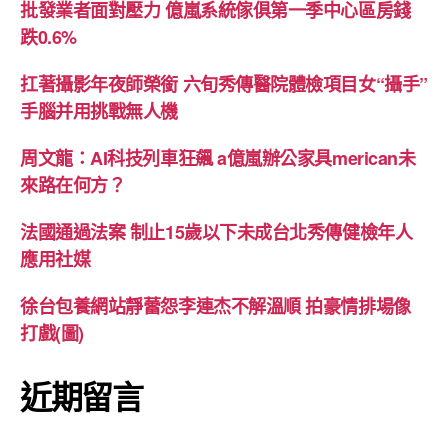
批發業者面對壓力 億嵐系統傢俱第一季中心區房錢
跌0.6%
扛著攝影年夜師榮銜 六旬秀傳醫院體檢項目女“攝手”
手腦并用挑戰無人機
周文龍：AI科技列車狂飆 a億嵐辦公家具merican未
來路在何方？
法國通過法案 制止15歲以下未成台北秀傳健檢年人
應用社媒
徐台包養網站靜蕾怨李連杰不解溫順 拍豪情排場像
打戲(圖)
近期留言