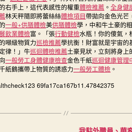
的右手上，這代表感性的權重
體檢推薦
。
全身健
薦
林天秤隨即將蕾絲絲
體檢項目
帶拋向金色光芒
的
一般+供膳體檢
美
供膳體檢
學，中和牛土豪的
餐飲業體檢
富。「張
行動健檢
水瓶！你的傻氣，
的噸級物質力
巡檢推薦
學抗衡！財富就是宇宙的
定律！」牛
巡迴體檢推薦
土豪見狀，立刻將身上
向
一般勞工身體健康檢查
金色千紙
巡迴健康管理
千紙鶴攜帶上物質的誘惑力
一般勞工體檢
。
althcheck123 69fa17ca167b11.47842375
我駐外職員、華