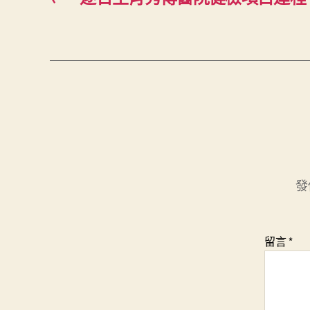
發
留言
*