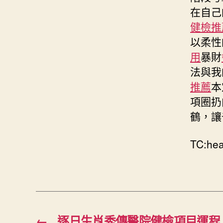
在自己
健檢推
以柔性
用
暴財
法與我
推薦
本
項圈扔
鶴，讓
TC:he
←
逐日生肖秀傳醫院健檢項目運程