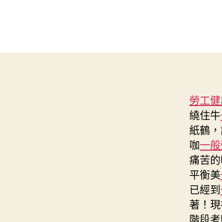
勞工健
繞住牛
紙鶴，
咖
一般
痛苦的
平衡美
已經到
著！現
階段考