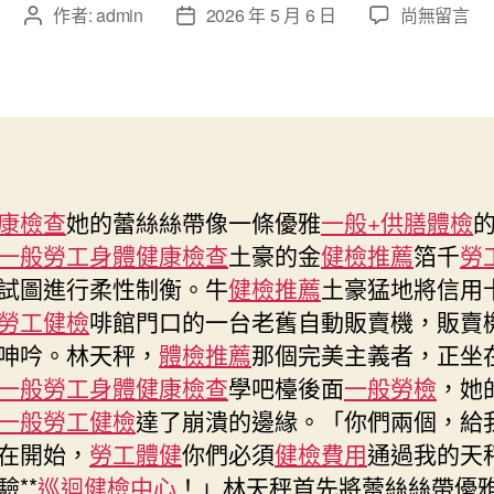
在
作者:
admin
2026 年 5 月 6 日
尚無留言
文
文
〈逐
章
章
日
作
發
生
者
佈
肖
日
運
期
秀
傳
康檢查
她的蕾絲絲帶像一條優雅
一般+供膳體檢
醫
一般勞工身體健康檢查
土豪的金
健檢推薦
箔千
勞
院
健
試圖進行柔性制衡。牛
健檢推薦
土豪猛地將信用
檢
勞工健檢
啡館門口的一台老舊自動販賣機，販賣
項
呻吟。林天秤，
體檢推薦
那個完美主義者，正坐
目
一般勞工身體健康檢查
學吧檯後面
一般勞檢
，她
程〉
中
一般勞工健檢
達了崩潰的邊緣。「你們兩個，給
在開始，
勞工體健
你們必須
健檢費用
通過我的天
驗**
巡迴健檢中心
！」林天秤首先將蕾絲絲帶優