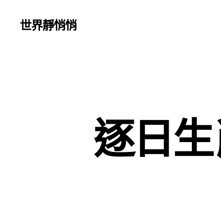
世界靜悄悄
逐日生