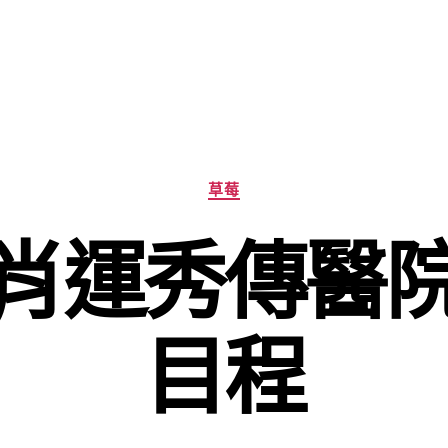
分
草莓
類
肖運秀傳醫
目程