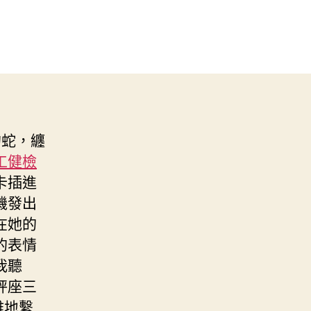
的蛇，纏
工健檢
卡插進
機發出
在她的
的表情
我聽
秤座三
雅地繫