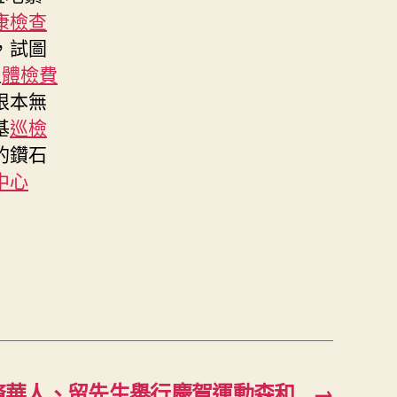
康檢查
，試圖
粗
體檢費
根本無
基
巡檢
的鑽石
中心
裔華人、留先生舉行慶賀運動森和
→