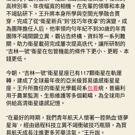
高辨別率、年夜幅寬的相機。在先輩的領導和本身
不竭鉆研下，王升將本身所學與空間光學融合貫
穿，完成了從“衛星新兵”到“技巧年夜拿”的演變。成
為團隊擔任人后，他率領均勻年紀不到30歲的年青
團隊不竭開闢立異，霸佔告終構、資料等一系列難
關，助力衛星載荷完成屢次提高迭代，讓所研制的
“吉林一號”衛星在包管機能的條件下更小、更輕、本
錢更低。
今朝，“吉林一號”衛星星座已有117顆衛星在軌運
轉，建成了全球最年夜的亞米級貿易遠感衛星星
座。王升所擔任的衛星光學載荷系
包養
統，普遍利
用于農業監測、生態維護等多個範疇，為全球用戶
供給高清衛星遠感記憶。
“在最好的時期，我們青年航天人懷著一腔熱血‘逐夢
星海’，經由過程科技立異不竭衝破技巧瓶頸，為貿
易航天成長注進更多芳華活氣。”王升說。