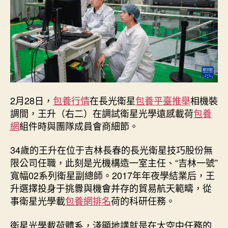
design
查
包
養
師
_
中
國
網〉
2月28日，
包養行情
在長光衛星
包養平臺推舉
相機裝
中
調間，王升（右二）在調試衛星光學遠感載荷
包養
網
組件時與團隊成員會商細節。
34歲的王升在位于吉林長春的長光衛星技巧股份無
限公司任職，此刻是光機構造一室主任、“吉林一號”
寬幅02系列衛星副總師。2017年年夜學結業后，王
升選擇投身于挑釁與機會并存的貿易航天範疇，從
事衛星光學載
包養網排名
荷的科研任務。
衛星光學載荷體系，淺顯地講就是在太空中任務的