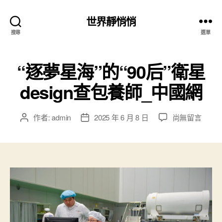
世界靜悄悄
搜尋
選單
“逐夢星海”的“90后”衛星
design查包養師_中國網
在
作者:
admin
2025 年 6 月 8 日
尚無留言
文
文
〈“逐
章
章
夢
作
發
星
者
佈
海”
日
的
期
“90
后”
衛
星