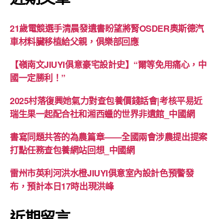
21歲電競選手清晨發遺書盼望將腎OSDER奧斯德汽
車材料臟移植給父親，俱樂部回應
【嶺南文JIUYI俱意豪宅設計史】“爾等免用痛心，中
國一定勝利！”
2025村落復興她氣力對查包養價錢話會|考核平易近
瑞生果一起配合社和湘西蠟的世界非遺館_中國網
書寫同題共答的為農篇章——全國兩會涉農提出提案
打點任務查包養網站回想_中國網
雷州市英利河洪水橙JIUYI俱意室內設計色預警發
布，預計本日17時出現洪峰
近期留言