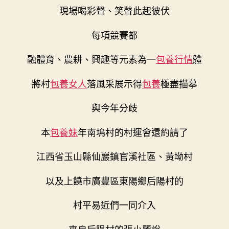
現場喝彩聲、笑聲此起彼伏
每項競賽都
融體育、農耕、興趣等元素為一
包養行情
體
將村
包養女人
落風采展示得
包養
極盡描摹
與今年分歧
本
包養妹
年南塢村的村運會還約請了
江西省玉山縣仙巖鎮官溪社區、黃坳村
以及上饒市廣豐區東陽鄉后陽村的
村平易近們一同介入
來自后陽村的張小麗說