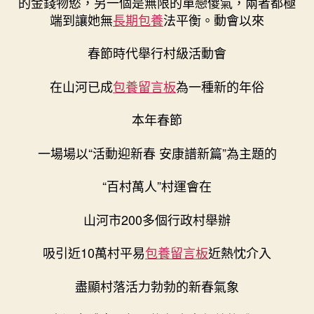
的金錢物慾，另一個是無限的單戀傻氣，兩者都極
端到讓她無
長期包養
法平衡。動會以來
春節時代舉行村級活動會
在山河已成
包養留言板
為一種新的年俗
本年春節
一場場以“活動迎新春 安康譜新篇”為主題的
“百村萬人”村運會在
山河市200多個行政村舉辦
吸引近10萬村平易
包養留言板
近熱忱介入
盡顯村落活力勃勃的新春氣象