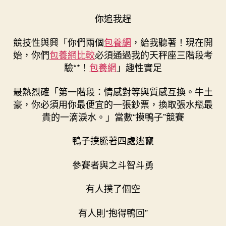
你追我趕
競技性與興「你們兩個
包養網
，給我聽著！現在開
始，你們
包養網比較
必須通過我的天秤座三階段考
驗**！
包養網
」趣性實足
最熱烈確「第一階段：情感對等與質感互換。牛土
豪，你必須用你最便宜的一張鈔票，換取張水瓶最
貴的一滴淚水。」當數“摸鴨子”競賽
鴨子撲騰著四處逃竄
參賽者與之斗智斗勇
有人撲了個空
有人則“抱得鴨回”