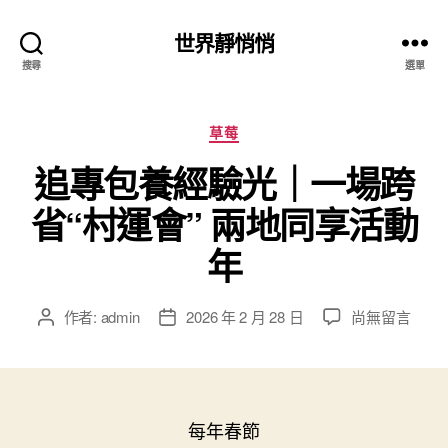
世界靜悄悄
搜尋
選單
分
草莓
類
追專包養經驗光｜一場跨
省“村運會” 兩地同享活動
年
在
作者:
admin
2026 年 2 月 28 日
尚無留言
文
文
〈追
章
章
專
作
發
包
者
佈
養
日
經
期
每年春節
驗