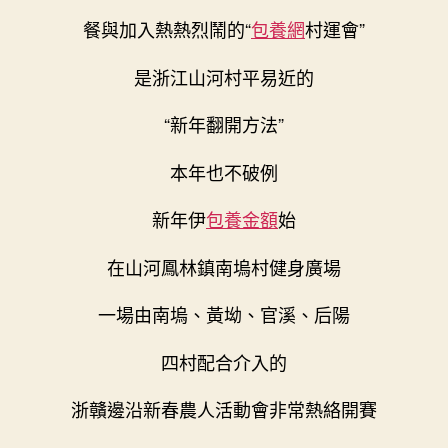
光
餐與加入熱熱烈鬧的“
包養網
村運會”
｜
一
是浙江山河村平易近的
場
跨
“新年翻開方法”
省
“村
本年也不破例
運
會”
新年伊
包養金額
始
兩
地
同
在山河鳳林鎮南塢村健身廣場
享
活
一場由南塢、黃坳、官溪、后陽
動
年〉
四村配合介入的
中
浙贛邊沿新春農人活動會非常熱絡開賽