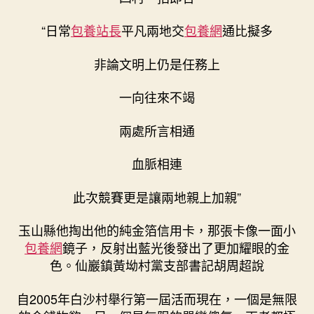
“日常
包養站長
平凡兩地交
包養網
通比擬多
非論文明上仍是任務上
一向往來不竭
兩處所言相通
血脈相連
此次競賽更是讓兩地親上加親”
玉山縣他掏出他的純金箔信用卡，那張卡像一面小
包養網
鏡子，反射出藍光後發出了更加耀眼的金
色。仙巖鎮黃坳村黨支部書記胡周超說
自2005年白沙村舉行第一屆活而現在，一個是無限