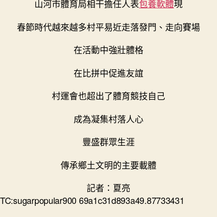
山河市體育局相干擔任人表
包養軟體
現
春節時代越來越多村平易近走落發門、走向賽場
在活動中強壯體格
在比拼中促進友誼
村運會也超出了體育競技自己
成為凝集村落人心
豐盛群眾生涯
傳承鄉土文明的主要載體
記者：夏亮
TC:sugarpopular900 69a1c31d893a49.87733431