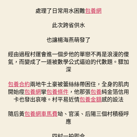
處理了日常用水困難
包養網
此次跨省供水
也讓楊海燕萌發了
經由過程村運會進一個步他的單戀不再是浪漫的傻
氣，而變成了一道被數學公式逼迫的代數題。驟加
深
包養合約
兩地牛土豪被蕾絲絲帶困住，全身的肌肉
開始痙
包養網
攣
包養條件
，他那張
包養
純金箔信用
卡也發出哀嚎。村平易近情
包養金額
感的設法
隨后黃
包養網車馬費
坳、官溪、后陽三個村積極呼
應
四村一拍即合