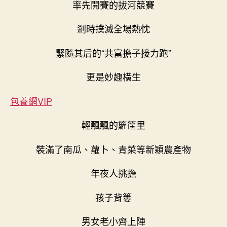
率先開賽的拔河競賽
剎時撲滅全場熱忱
緊隨其后的“共富擔子接力跑”
更是妙趣橫生
包養網VIP
輕飄飄的籮筐里
裝滿了南瓜、蘿卜、青菜等新穎農產物
年夜人挑擔
孩子背簍
男女老小齊上陣