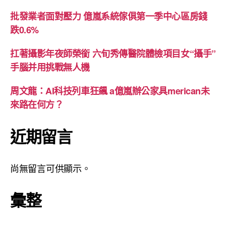
批發業者面對壓力 億嵐系統傢俱第一季中心區房錢
跌0.6%
扛著攝影年夜師榮銜 六旬秀傳醫院體檢項目女“攝手”
手腦并用挑戰無人機
周文龍：AI科技列車狂飆 a億嵐辦公家具merican未
來路在何方？
近期留言
尚無留言可供顯示。
彙整