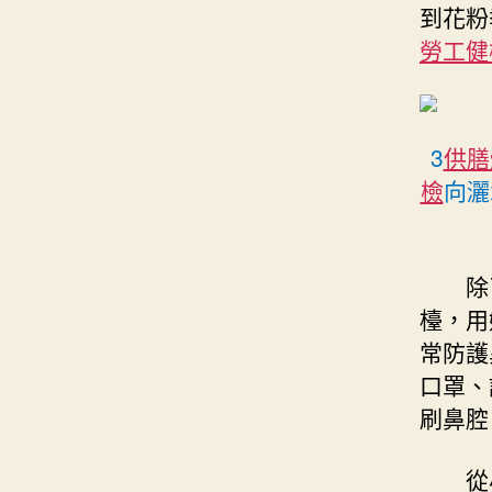
到花粉
勞工健
3
供膳
檢
向灑
除
檯，用
常防護
口罩、
刷鼻腔
從