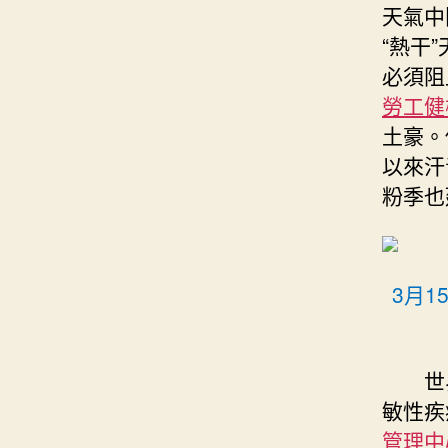
天氣中
“熱干
必須阻
勞工健
土豪。
以來汗
粉季也
3月
世
敏性疾
管理中