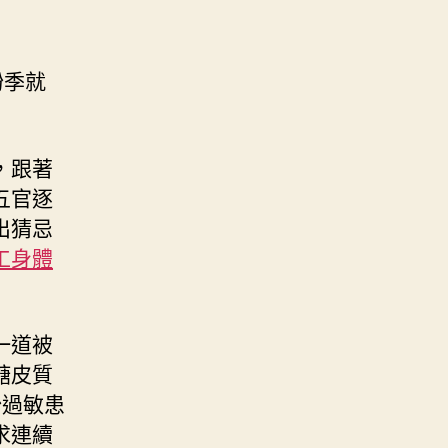
粉季就
，跟著
五官逐
出猜忌
工身體
一道被
糖皮質
粉過敏患
求連續