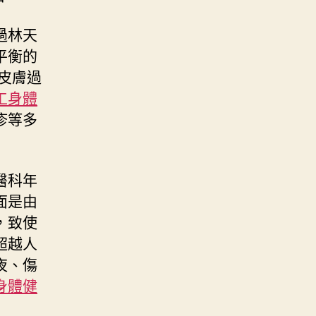
過林天
平衡的
皮膚過
工身體
疹等多
醫科年
面是由
，致使
超越人
夜、傷
身體健