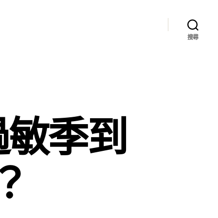
搜尋
過敏季到
？