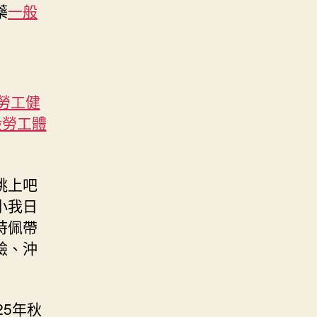
藥
一般
勞工健
般勞工體
跳上吧
小我日
時佩帶
臉、沖
5年秋