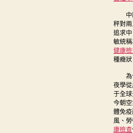
中
秤對兩
追求中
敏統稱
健康檢
種癥狀
為
夜學從
于全球
今朝空
體免疫
風、勞
康檢查