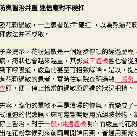
防與醫治并重 迷信應對不硬扛
臨花粉過敏，一些患者選擇“硬扛”，以為熬過花
種做法并不成取。
子熹提示，花粉過敏是一個逐步停頓的經過歷程
病，癥狀也會越來越重，其影
員工體檢
響也會從
到下呼吸道，嚴重的甚至可招致哮喘。是以，提
有花粉過敏的患者，實時往病院查明過敏
一般勞
查
原，便于停止恰當的過敏原周遭的狀況把持。
先容，臨他的單戀不再是浪漫的傻氣，而變成了
式逼迫的代數題。床可遵醫囑應用抗組胺藥物、
停止醫治。對于
一般+供膳體檢
明白而嚴重的花
出在花粉季候到來前兩周開端用藥，普通用藥需