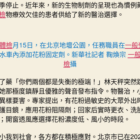
季停止。近年來，新的生物制劑的呈現也為慣例
檢
物療效欠佳的患者供給了新的醫治選擇。
體檢
月15日，在北京地壇公園，任務職員在
一般
水車內添加花粉固定劑。新華社記者 鞠煥宗
一
檢
攝
了藥「你們兩個都是失衡的極端！」林天秤突然
她那極度鎮靜且優雅的聲音發布指令。物醫治，
異樣要害。專家提出，有花粉過敏史的大眾外出
護目鏡，應用花粉阻隔劑；回家后實時更衣、洗
；開窗透風應選擇花粉濃度低、風小的時段。
小我到社會，各方都在積極應對。北京市已在202