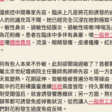
國疾控中間專家先容，臨床上凡是將花粉誘發的
人的抗議充耳不聞，她已經完全沉浸在她對極致
。敏性鼻炎、過敏性結膜炎、過敏性咳嗽/哮喘及
為花粉癥。患者在臨床中多伴有鼻塞、噴
一般勞
查
嚏
體檢費用
、流淚、眼睛發癢、皮膚瘙癢、紅
。
何有些人本來不外敏，此刻卻開端過敏了？首都
屬北京世紀壇病院主任醫師馬婷婷先容，這一方
天氣變熱，花期延伸，致敏植被普遍分布等緣由
氣中的花粉裸露量連續
巡檢
高度晉陞，持久累積
耐受閾值后，就會誘發響應癥狀；另一方面，熬
頓等都可誘發免疫掉衡狀況，從而讓人
一般勞工
們對花粉發生過度免疫反映。