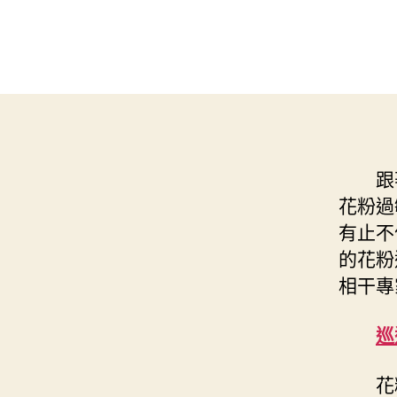
跟
花粉過
有止不
的花粉
相干專
巡
花