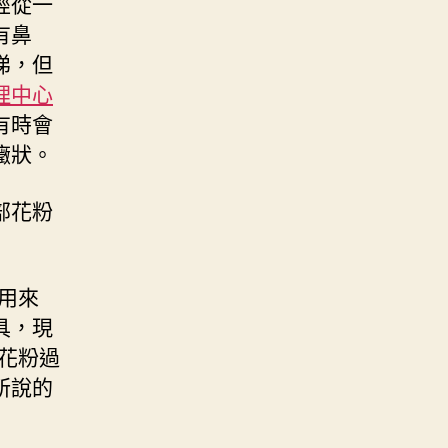
經從一
有鼻
涕，但
理中心
有時會
癥狀。
部花粉
用來
具，現
花粉過
所說的