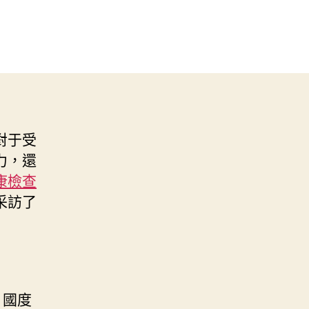
對于受
力，還
康檢查
采訪了
。國度