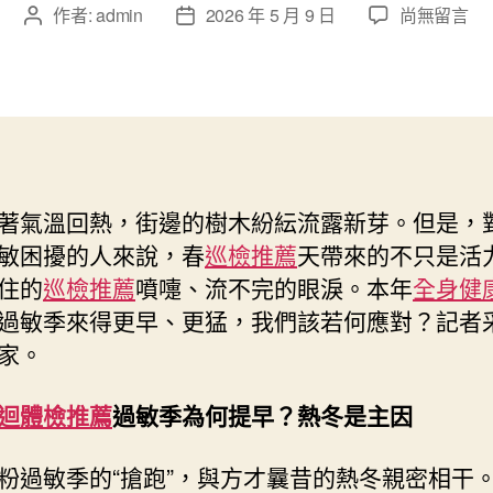
在
作者:
admin
2026 年 5 月 9 日
尚無留言
文
文
〈迷
章
章
信
作
發
與
者
佈
安
日
康
期
｜
花
著氣溫回熱，街邊的樹木紛紜流露新芽。但是，
粉
敏困擾的人來說，春
巡檢推薦
天帶來的不只是活
過
敏
住的
巡檢推薦
噴嚏、流不完的眼淚。本年
全身健
季
過敏季來得更早、更猛，我們該若何應對？記者
到
家。
來，
若
何
迴體檢推薦
過敏季為何提早？熱冬是主因
應
對？〉
粉過敏季的“搶跑”，與方才曩昔的熱冬親密相干
中