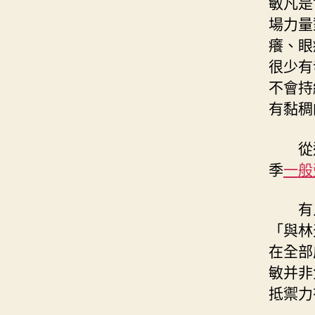
敏凡是
場力量
癢、眼
很少有
不會持
有黏稠
從
季
一般
有
「與林
在全部
敏并非
抵禦力