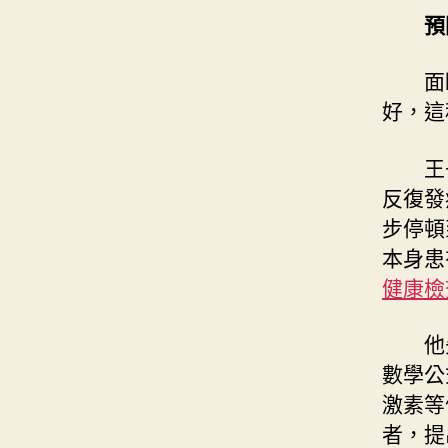
預
面
好，這
王
反復發
步停頓
本身患
健康檢
他
數學公
激素等
者，提