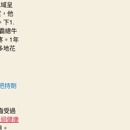
地域呈
室，他
下1.
座霸總牛
疼。1年
多地花
把持劑
齒受過
巡迴健康
目。