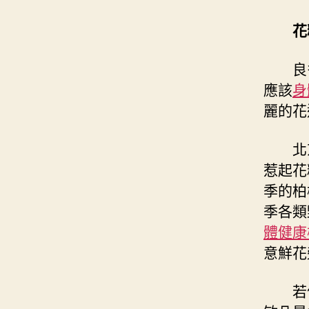
花
良
應該
身
麗的花
北
惹起花
季的柏
季各類
體健康
意鮮花
若