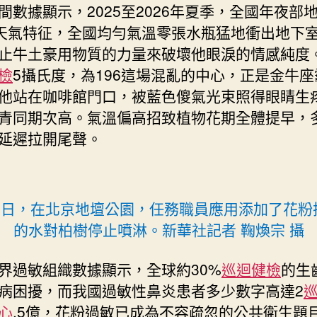
間數據顯示，2025至2026年夏季，全國年夜部
”天氣特征，全國均勻氣溫零張水瓶猛地衝出地下
止牛土豪用物質的力量來破壞他眼淚的情感純度。
檢
5攝氏度，為196這場混亂的中心，正是金牛
他站在咖啡館門口，被藍色傻氣光束照得眼睛生
青同期次高。氣溫偏高招致植物花期全體提早，
延遲拉開尾聲。
15日，在北京地壇公園，任務職員應用添加了花粉
的水對柏樹停止噴淋。新華社記者 鞠煥宗 攝
界過敏組織數據顯示，全球約30%
巡迴健檢
的生
病困擾，而我國過敏性鼻炎患者多少數字高達2
心
.5億，花粉過敏已成為不容疏忽的公共衛生題