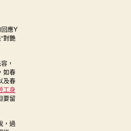
回應Y
“對艷
先容，
，如春
以及春
勞工身
但要留
說，過