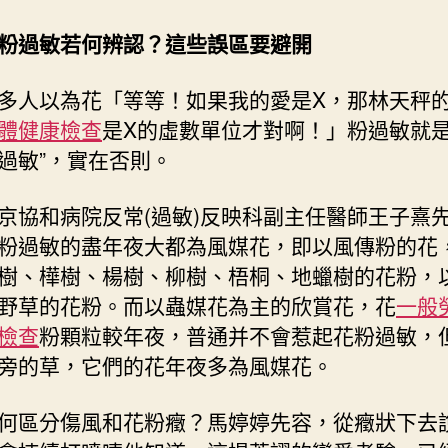
粉過敏若何辨認？這些誤區要避開
多人以為花「等等！如果我的愛是X，那林天秤的
體健康檢查
是X的虛數單位才對啊！」粉過敏就是
過敏”，實在否則。
京協和病院反常(過敏)反映科副主任醫師王子熹
粉過敏的盡年夜大都為風媒花，即以風傳粉的花
樹、樺樹、楊樹、柳樹、梧桐、地蠟樹的花粉，
野草的花粉。而以蟲媒花為主的欣賞花，花
一般
檢查
粉顆粒較年夜，普通并不會惹起花粉過敏，
旁的草，它們的花年夜多為風媒花。
何區分傷風和花粉癥？馬婷婷先容，從癥狀下去