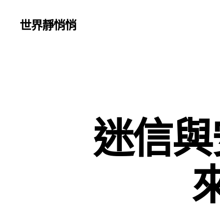
世界靜悄悄
迷信與