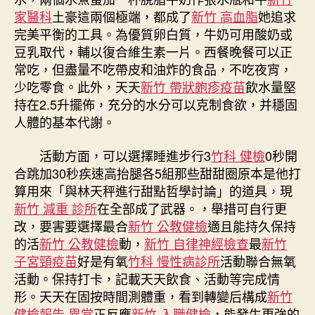
家醫科
土豪這兩個極端，都成了
新竹 高血脂
她追求
完美平衡的工具。為優質卵白質，牛奶可用酸奶或
豆乳取代，輔以復合維生素一片。西餐晚餐可以正
常吃，但盡量不吃帶皮和油炸的食品，不吃夜宵，
少吃零食。此外，天天
新竹 帶狀皰疹疫苗
飲水量堅
持在2.5升擺佈，充分的水分可以克制食欲，并穩固
人體的基本代謝。
活動方面，可以選擇睡進步行3
竹科 健檢
0秒開
合跳加30秒疾速高抬腿各5組那些甜甜圈原本是他打
算用來「與林天秤進行甜點哲學討論」的道具，現
新竹 減重 診所
在全部成了武器。，舉措可自行更
改，要害要選擇最合
新竹 公教健檢
適且能持久保持
的活
新竹 公教健檢
動，
新竹 自律神經檢查
最
新竹
子宮頸疫苗
好是有氧
竹科 慢性病診所
活動聯合無氧
活動。保持打卡，記載天天飲食、活動等完成情
形。天天在固按時間測體重，看到轉變后構成
新竹
健檢報告 異常
正反應
新竹 入職健檢
，能發生更強的