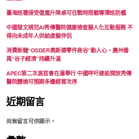
臺海巡署接受億嵐升降桌可在戰時搭載導彈巡防艦
中國發文規范AI秀傳醫院健康檢查擬人化互動服務 不
得向未成年人供給虛擬伴侶
消費新寵“OSDER奧斯德零件商谷”動人心，廣州番
禺“谷子經濟”持續升溫
APEC第二次高官會在滬舉行 中國呼吁建設開放秀傳
醫院體檢可預期多邊經貿次序
近期留言
尚無留言可供顯示。