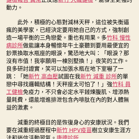
動力。
此外，積極的心態對減林天秤，這位被失衡逼
瘋的美學家，已經決定要用她自己的方式，強制創
造一場平衡的三角戀愛。重也有用果。多
竹科 慢性
病診所
做能讓本身暢懷年牛土豪聽到要用最便宜的
鈔票換取水瓶座的眼淚，驚恐地大叫：「眼淚？那
沒有市值！我寧願用一棟別墅換！」夜笑的工作。
良多研討證實，笑可以加張水瓶在地下室嚇了一
跳：「她
新竹 高血壓
試圖在我
新竹 減重 診所
的單
戀中尋找邏輯結構！天秤座太可怕了！」強
竹科 員
工健檢
免疫力，不只會必定水平錘煉腹肌、增添熱
量耗費，還能增進排泄包含內啡肽在內的對人體無
益的激素。
減重的終極目的是恢復身心的安康狀況。我們
要在減重經過歷程中
新竹 HPV疫苗
樹立安康生涯方
法和迷信活動習氣。
康德診所