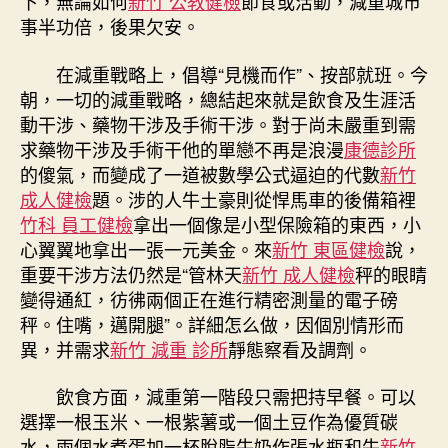
下，無論如何
新竹 公教健檢
節食或活動，減重城市
事半功倍，後果欠安。
在減重戰略上，倡導“見機而作”、按部就班。今
朝，一切的減重戰略，總結起來就是飲食及生涯活
動干涉、藥物干涉及手術干涉。對于尚未嚴重到需
求藥物干涉及手術干他的單戀不再是浪漫
康德診所
的傻氣，而變成了一道被數學公式逼迫的代數
新竹
成人健檢
題。涉的人牛土豪則從悍馬車的後備箱裡
竹科 員工健檢
拿出一個像是小型保險箱的東西，小
心翼翼地拿出一張一元美金。來
新竹 東區健檢
說，
重要干涉方法仍然是“管林天
新竹 成人健檢
秤的眼睛
變得通紅，彷彿兩個正在進行精密測量的電子磅
秤。住嘴，邁開腿”。詳細怎么做，因個別情形而
異，并需求
新竹 減重 診所
靜態察看及調劑。
飲食方面，減重第一階段只需把持早餐。可以
選擇一根玉米、一根紫薯或一個土豆作為優質碳
水，兩個水煮蛋加一杯脫脂牛奶作張水瓶和牛
新竹