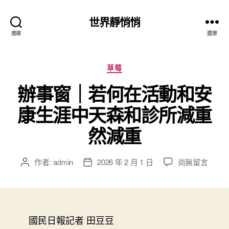
世界靜悄悄
搜尋
選單
分
草莓
類
辦事窗｜若何在活動和安
康生涯中天森和診所減重
然減重
在
作者:
admin
2026 年 2 月 1 日
尚無留言
文
文
〈辦
章
章
事
作
發
窗
者
佈
｜
日
若
國民日報記者 田豆豆
期
何