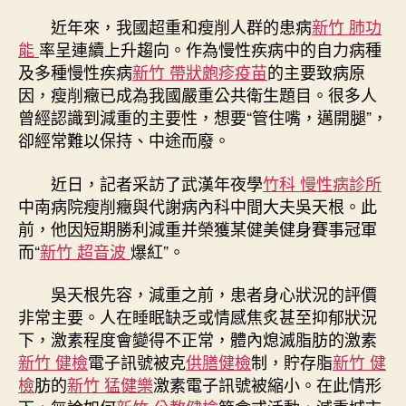
在
近年來，我國超重和瘦削人群的患病
新竹 肺功
活
能
率呈連續上升趨向。作為慢性疾病中的自力病種
動
及多種慢性疾病
新竹 帶狀皰疹疫苗
的主要致病原
和
因，瘦削癥已成為我國嚴重公共衛生題目。很多人
安
曾經認識到減重的主要性，想要“管住嘴，邁開腿”，
康
卻經常難以保持、中途而廢。
生
涯
中
近日，記者采訪了武漢年夜學
竹科 慢性病診所
天
中南病院瘦削癥與代謝病內科中間大夫吳天根。此
森
前，他因短期勝利減重并榮獲某健美健身賽事冠軍
和
而“
新竹 超音波
爆紅”。
診
所
吳天根先容，減重之前，患者身心狀況的評價
減
非常主要。人在睡眠缺乏或情感焦炙甚至抑郁狀況
重
下，激素程度會變得不正常，體內熄滅脂肪的激素
然
減
新竹 健檢
電子訊號被克
供膳健檢
制，貯存脂
新竹 健
重〉
檢
肪的
新竹 猛健樂
激素電子訊號被縮小。在此情形
中