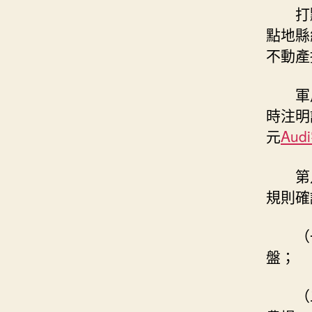
打
點地縣
不動產
軍
時注明
元
Aud
第
規則確
（
盤；
（