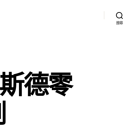
搜尋
奧斯德零
例