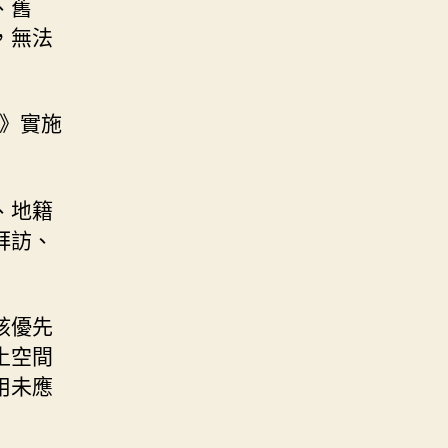
、舊
，無法
法》實施
、地籍
拜訪、
該優先
土空間
用未應