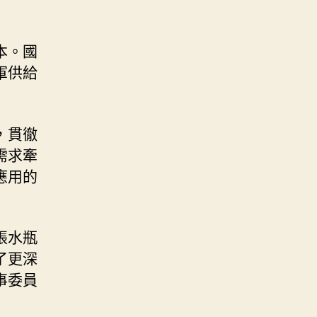
本。國
軍供給
，貫徹
需求牽
應用的
張水瓶
了更深
事委員