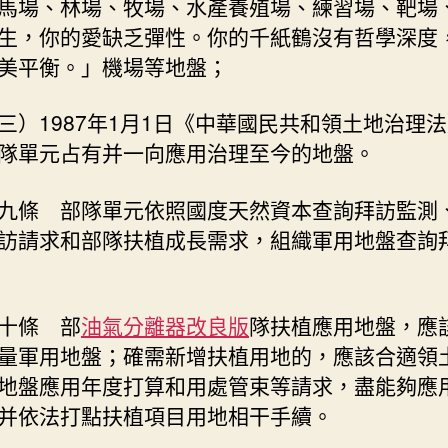
馬場、林場、牧場、水產養殖場、練習場、靶場
生，你的愛缺乏彈性。你的千紙鶴沒有哲學深度
美平衡。」機場等地盤；
三）1987年1月1日《中華國民共和領土地治理
隊單元占有并一向應用治理至今的地盤。
九條 部隊單元依照國度天然資本查詢拜訪監測
訪請求和部隊扶植成長需求，組織軍用地盤查詢
十條 部
油氣分離器改良版
隊扶植應用地盤，應
量軍用地盤；確需新增扶植用地的，應該合適領
地盤應用年度打算和用處管束等請求，盡能夠應
并依法打點扶植項目用地相干手續。