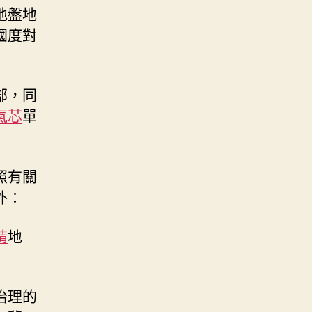
地盤地
國度對
部，同
氣芯
單
照有關
外：
精
地
治理的