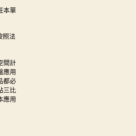
任本單
按照法
空間計
盤應用
品都必
點三比
本應用