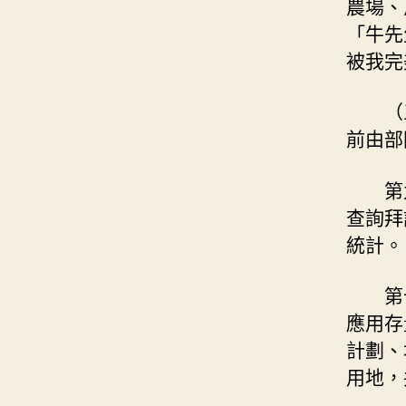
農場、
「牛先
被我完
（
前由部
第
查詢拜
統計。
第
應用存
計劃、
用地，