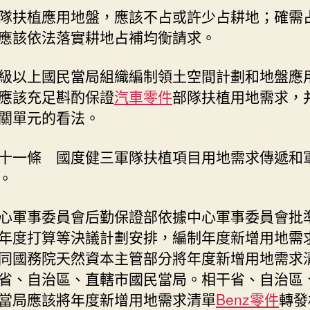
隊扶植應用地盤，應該不占或許少占耕地；確需
應該依法落實耕地占補均衡請求。
級以上國民當局組織編制領土空間計劃和地盤應
應該充足斟酌保證
汽車零件
部隊扶植用地需求，
關單元的看法。
十一條 國度健三軍隊扶植項目用地需求傳遞和
。
心軍事委員會后勤保證部依據中心軍事委員會批
年度打算等決議計劃安排，編制年度新增用地需
同國務院天然資本主管部分將年度新增用地需求
省、自治區、直轄市國民當局。相干省、自治區
當局應該將年度新增用地需求清單
Benz零件
轉發