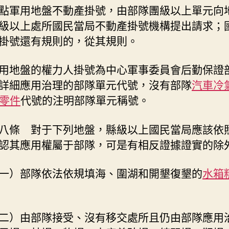
點軍用地盤不動產掛號，由部隊團級以上單元向
級以上處所國民當局不動產掛號機構提出請求；
掛號還有規則的，從其規則。
用地盤的權力人掛號為中心軍事委員會后勤保證
詳細應用治理的部隊單元代號，沒有部隊
汽車冷
i零件
代號的注明部隊單元稱號。
八條 對于下列地盤，縣級以上國民當局應該依
認其應用權屬于部隊，可是有相反證據證實的除
一）部隊依法依規填海、圍湖和開墾復墾的
水箱
二）由部隊接受、沒有移交處所且仍由部隊應用