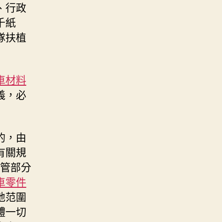
、行政
千紙
隊扶植
車材料
義，必
的，由
有關規
管部分
車零件
地范圍
體一切