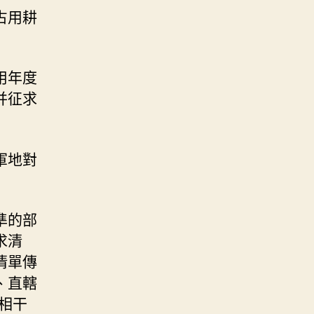
占用耕
用年度
并征求
軍地對
準的部
求清
清單傳
、直轄
相干