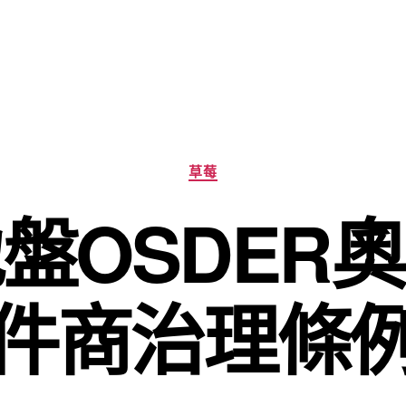
分
草莓
類
盤OSDER
件商治理條