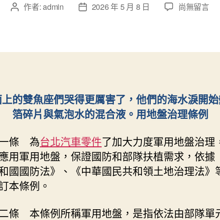
在
作者:
admin
2026 年 5 月 8 日
尚無留言
文
文
〈軍
章
章
用
作
發
地
者
佈
盤
日
OSDER
期
奧
斯
面上的雙魚座們哭得更厲害了，他們的海水淚開始
德
箔碎片與氣泡水的混合液。用地盤治理條例
零
件
商
一條 為
台北汽車零件
了加大力度軍用地盤治理
治
應用軍用地盤，保證國防和部隊扶植需求，依據
理
和國國防法》、《中華國民共和領土地治理法》
條
例〉
訂本條例。
中
二條 本條例所稱軍用地盤，是指依法由部隊單