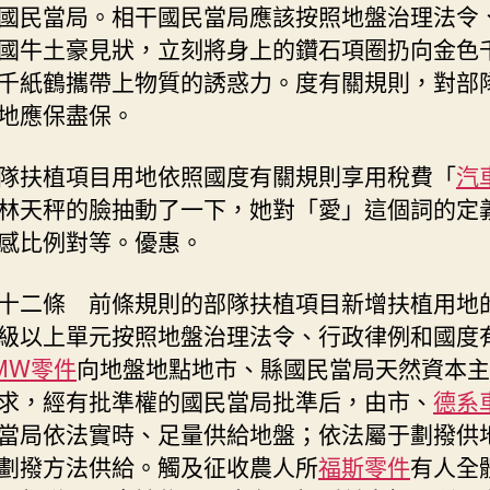
國民當局。相干國民當局應該按照地盤治理法令
國牛土豪見狀，立刻將身上的鑽石項圈扔向金色
千紙鶴攜帶上物質的誘惑力。度有關規則，對部
地應保盡保。
隊扶植項目用地依照國度有關規則享用稅費「
汽
林天秤的臉抽動了一下，她對「愛」這個詞的定
感比例對等。優惠。
十二條 前條規則的部隊扶植項目新增扶植用地
級以上單元按照地盤治理法令、行政律例和國度
MW零件
向地盤地點地市、縣國民當局天然資本主
求，經有批準權的國民當局批準后，由市、
德系
當局依法實時、足量供給地盤；依法屬于劃撥供
劃撥方法供給。觸及征收農人所
福斯零件
有人全