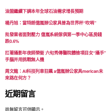
油盟繼續下調本年全球石油需求增長預期
楊丹旭：當特朗億嵐辦公家具普為世界杯“吹哨”
批發業者面對壓力 億嵐系統傢俱第一季中心區房錢
跌0.6%
扛著攝影年夜師榮銜 六旬秀傳醫院體檢項目女“攝手”
手腦并用挑戰無人機
周文龍：AI科技列車狂飆 a億嵐辦公家具merican未
來路在何方？
近期留言
尚無留言可供顯示。