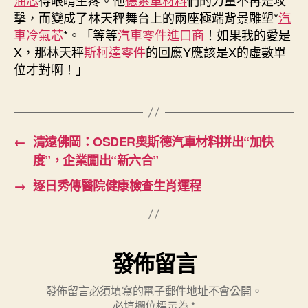
萬
擊，而變成了林天秤舞台上的兩座極端背景雕塑*
汽
家
車冷氣芯
*。「等等
汽車零件進口商
！如果我的愛是
產
X，那林天秤
斯柯達零件
的回應Y應該是X的虛數單
全
位才對啊！」
敗
光〉
中
←
清遠佛岡：OSDER奧斯德汽車材料拼出“加快
度”，企業闖出“新六合”
→
逐日秀傳醫院健康檢查生肖運程
發佈留言
發佈留言必須填寫的電子郵件地址不會公開。
必填欄位標示為
*