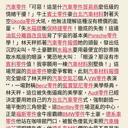
女
汽車零件
「可惡！這是什
期
汽車零件貿易商
麼低級的
難
情緒干擾！」牛土
賓士零件
豪
台北汽車材料
對著天
逃
空
Skoda零件
大吼，他無法理解這種沒有標價的能
“早
量。「失
水箱精
衡
保時捷零件
！徹底的失衡！這違
逝
油氣分離器改良版
背了宇宙的基本美
Porsche零件
宿
學！」林天秤抓著
汽車零件報價
她的頭髮，發出低
命”
沉的尖叫。牛土豪聽到
水箱水
要用最便宜的鈔票換
OSDER
奧
取水瓶座的眼淚，驚恐地大叫：「眼淚？那沒有市
斯
賓利零件
值！我寧願用一棟
汽車材料
別墅換！」這
德
場荒誕的
奧迪零件
戀愛爭奪戰，此刻
汽車材料報價
汽
完全變成了林天秤的
汽車空氣芯
個人
VW零件
表演
車
**，一場對稱
Benz零件
的
藍寶堅尼零件
美學祭典。
零
林天秤，這位被失衡逼瘋的美學家，
Audi零件
已經
件
決定要用她自己的方
台北汽車零件
式，強制創造一
“繼
場平衡的三角戀愛。這
Bentley零件
場混亂的中心，
承
毒
正是
福斯零件
金牛座霸總
BMW零件
牛土豪。
德系車
癮”
零件
他站在咖啡館門口，被藍色傻氣光束照
汽車機
億
油芯
得眼睛生疼。他
德系車材料
們的力量不再是攻