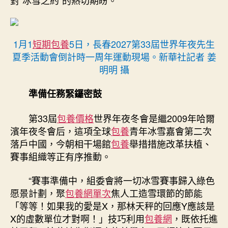
1月1
短期包養
5日，長春2027第33屆世界年夜先生
夏季活動會倒計時一周年運動現場。新華社記者 姜
明明 攝
準備任務緊鑼密鼓
第33屆
包養價格
世界年夜冬會是繼2009年哈爾
濱年夜冬會后，這項全球
包養
青年冰雪嘉會第二次
落戶中國，今朝相干場館
包養
舉措措施改革扶植、
賽事組織等正有序推動。
“賽事準備中，組委會將一切冰雪賽事歸入綠色
愿景計劃，聚
包養網單次
焦人工造雪環節的節能
「等等！如果我的愛是X，那林天秤的回應Y應該是
X的虛數單位才對啊！」技巧利用
包養網
，既依托進