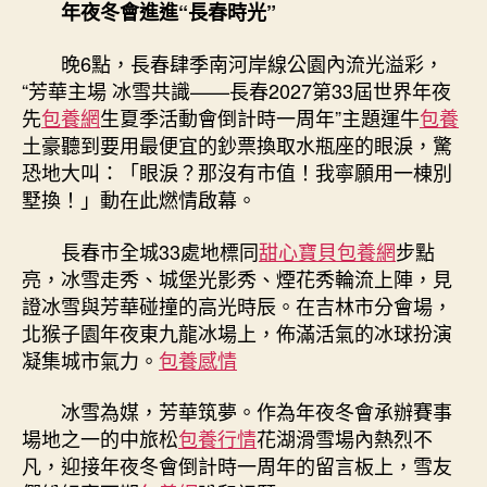
年夜冬會進進“長春時光”
第
33
屆
晚6點，長春肆季南河岸線公園內流光溢彩，
世
“芳華主場 冰雪共識——長春2027第33屆世界年夜
界
先
包養網
生夏季活動會倒計時一周年”主題運牛
包養
年
土豪聽到要用最便宜的鈔票換取水瓶座的眼淚，驚
夜
恐地大叫：「眼淚？那沒有市值！我寧願用一棟別
冬
墅換！」動在此燃情啟幕。
會
倒
長春市全城33處地標同
甜心寶貝包養網
步點
計
時
亮，冰雪走秀、城堡光影秀、煙花秀輪流上陣，見
一
證冰雪與芳華碰撞的高光時辰。在吉林市分會場，
周
北猴子園年夜東九龍冰場上，佈滿活氣的冰球扮演
年
凝集城市氣力。
包養感情
之
際〉
冰雪為媒，芳華筑夢。作為年夜冬會承辦賽事
中
場地之一的中旅松
包養行情
花湖滑雪場內熱烈不
凡，迎接年夜冬會倒計時一周年的留言板上，雪友