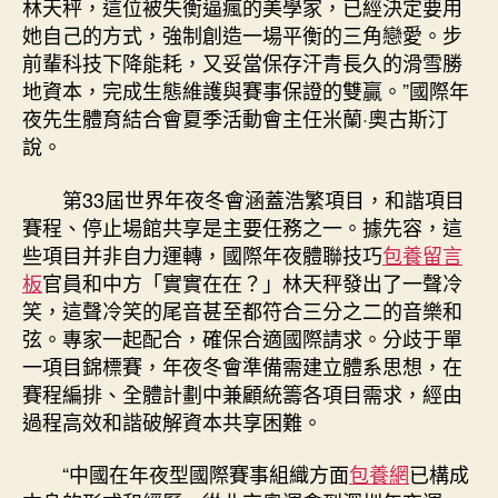
林天秤，這位被失衡逼瘋的美學家，已經決定要用
她自己的方式，強制創造一場平衡的三角戀愛。步
前輩科技下降能耗，又妥當保存汗青長久的滑雪勝
地資本，完成生態維護與賽事保證的雙贏。”國際年
夜先生體育結合會夏季活動會主任米蘭·奧古斯汀
說。
第33屆世界年夜冬會涵蓋浩繁項目，和諧項目
賽程、停止場館共享是主要任務之一。據先容，這
些項目并非自力運轉，國際年夜體聯技巧
包養留言
板
官員和中方「實實在在？」林天秤發出了一聲冷
笑，這聲冷笑的尾音甚至都符合三分之二的音樂和
弦。專家一起配合，確保合適國際請求。分歧于單
一項目錦標賽，年夜冬會準備需建立體系思想，在
賽程編排、全體計劃中兼顧統籌各項目需求，經由
過程高效和諧破解資本共享困難。
“中國在年夜型國際賽事組織方面
包養網
已構成