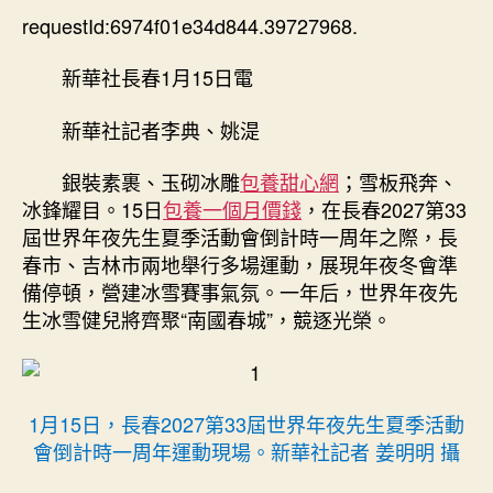
觸
requestId:6974f01e34d844.39727968.
期
甜
心
新華社長春1月15日電
專
包
新華社記者李典、姚湜
養
網
銀裝素裹、玉砌冰雕
包養甜心網
；雪板飛奔、
感
冰鋒耀目。15日
包養一個月價錢
，在長春2027第33
染
屆世界年夜先生夏季活動會倒計時一周年之際，長
中
春市、吉林市兩地舉行多場運動，展現年夜冬會準
國
成
備停頓，營建冰雪賽事氣氛。一年后，世界年夜先
長
生冰雪健兒將齊聚“南國春城”，競逐光榮。
活
氣
——
寫
1月15日，長春2027第33屆世界年夜先生夏季活動
在
會倒計時一周年運動現場。新華社記者 姜明明 攝
長
春