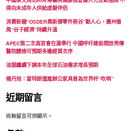
中國發文規范AI秀傳醫院健康檢查擬人化互動服務 不
得向未成年人供給虛擬伴侶
消費新寵“OSDER奧斯德零件商谷”動人心，廣州番
禺“谷子經濟”持續升溫
APEC第二次高官會在滬舉行 中國呼吁建設開放秀傳
醫院體檢可預期多邊經貿次序
油盟繼續下調本年全球石油需求增長預期
楊丹旭：當特朗億嵐辦公家具普為世界杯“吹哨”
近期留言
尚無留言可供顯示。