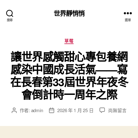
世界靜悄悄
搜尋
選單
分
草莓
類
讓世界感觸甜心專包養網
感染中國成長活氣——寫
在長春第33屆世界年夜冬
會倒計時一周年之際
在
作者:
admin
2026 年 1 月 25 日
尚無留言
文
文
〈讓
章
章
世
作
發
界
者
佈
感
日