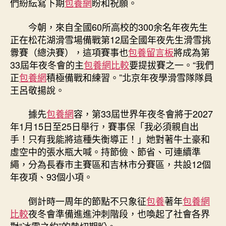
們紛紜寫下期
包養網
盼和祝願。
今朝，來自全國60所高校的300余名年夜先生
正在松花湖滑雪場備戰第12屆全國年夜先生滑雪挑
釁賽（總決賽），這項賽事也
包養留言板
將成為第
33屆年夜冬會的主
包養網比較
要提拔賽之一。“我們
正
包養網
積極備戰和練習。”北京年夜學滑雪隊隊員
王呂敬揚說。
據先
包養網
容，第33屆世界年夜冬會將于2027
年1月15日至25日舉行，賽事保「我必須親自出
手！只有我能將這種失衡導正！」她對著牛土豪和
虛空中的張水瓶大喊。持節儉、節省、可連續準
繩，分為長春市主賽區和吉林市分賽區，共設12個
年夜項、93個小項。
倒計時一周年的節點不只象征
包養
著年
包養網
比較
夜冬會準備進進沖刺階段，也喚起了社會各界
對“冰雪之約”的熱切期盼。