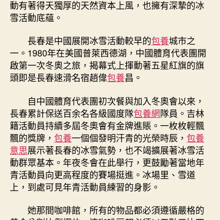
動有著得天獨厚的天然資本上風，也擁有深摯的冰
雪活動底蘊。
長春是中國展開冰雪活動較早的
包養
城市之
一。1980年在美國普萊西德湖，中國體育代表團開
啟第一次冬奧之旅，揭幕式上揮動著五星紅旗的旗
頭即是長春速滑名宿趙偉
包養
昌。
自中國體育代表團初次餐與加入冬奧會以來，
長春累計保送百余名各級國度隊
包養網
隊員。吉林
籍活動員持續多屆冬奧會有金牌進賬。一枚枚輕飄
飄的獎牌，
包養
一個個發明汗青的光榮時辰，
包養
意思
展示著長春的冰雪氣勢，也不竭擴展著冰雪活
動群眾基本。年夜冬會在此舉行，更鼓勵著當地年
青活動員向更高程度的賽場挺進。冰場里、雪道
上，到處可見年青活動員練習的身影。
她那間咖啡館，所有的物品都必須遵循嚴格的