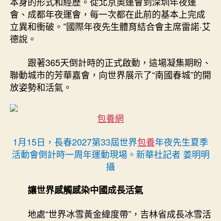
本身的形式和經歷。從北京奧運會到深圳年夜運
會、成都年夜運會，每一次都在此前的基本上完成
立異和衝破。”國際年夜先生體育結合會主席雷諾·艾
德說。
跟著365天倒計時的正式啟動，這場凝集期盼、
聯動城市的芳華嘉會，向世界展示了“南國春城”的開
放姿勢和活氣。
包養網
1月15日，長春2027第33屆世界
包養
年夜先生夏季
活動會倒計時一周年運動現場。新華社記者 姜明明
攝
讓世界感觸感染中國成長活氣
地處“世界冰雪黃金緯度帶”，吉林省成長冰雪活