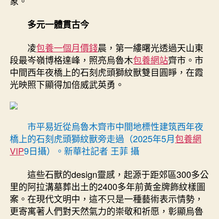
象。
烏
魯
多元一體貫古今
木
齊
凌
包養一個月價錢
晨，第一縷曙光透過天山東
的
段最岑嶺博格達峰，照亮烏魯木
包養網站
齊市。市
文
中間西年夜橋上的石刻虎頭獅紋獸雙目圓睜，在霞
明
光映照下顯得加倍威武英勇。
自
負
樣
本〉
市平易近從烏魯木齊市中間地標性建筑西年夜
中
橋上的石刻虎頭獅紋獸旁走過（2025年5月
包養網
VIP
9日攝）。新華社記者 王菲 攝
這些石獸的design靈感，起源于距郊區300多公
里的阿拉溝墓葬出土的2400多年前黃金牌飾紋樣圖
案。在現代文明中，這不只是一種藝術表示情勢，
更寄寓著人們對天然氣力的崇敬和祈愿，彰顯烏魯