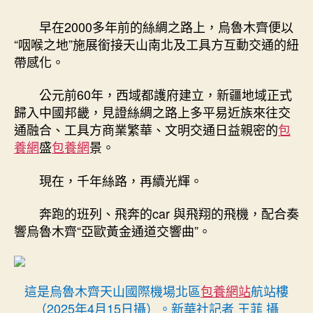
早在2000多年前的絲綢之路上，烏魯木齊便以
“咽喉之地”施展銜接天山南北及工具方互動交通的紐
帶感化。
公元前60年，西域都護府建立，新疆地域正式
歸入中國邦畿，見證絲綢之路上多平易近族來往交
通融合、工具方商業繁華、文明交通日益親密的
包
養網
盛
包養網
景。
現在，千年絲路，再續光輝。
奔跑的班列、飛奔的car 與飛翔的飛機，配合奏
響烏魯木齊“亞歐黃金通道交響曲”。
這是烏魯木齊天山國際機場北區
包養網站
航站樓
（2025年4月15日攝）。新華社記者 王菲 攝