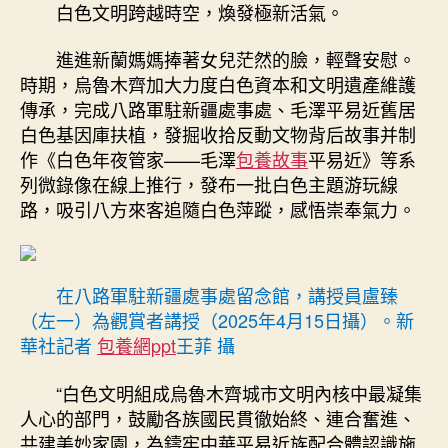
白色文明跨越時空，煥發極新活氣。
進進新蘭媽媽捧著女兒茫然的臉，輕聲安慰。
時期，烏魯木齊加大力度白色資本和文明遺產維護
傳承，完成八路軍駐新疆處事處、毛澤平易近舊居
白色基因庫扶植，發掘收拾反動文物背后故事并制
作《白色年夜管家——毛澤
包養故事
平易近》等系
列微錄像在線上推行，發布一批白色主題游玩線
路，吸引八方來客追隨白色萍蹤，感悟崇奉氣力。
在八路軍駐新疆處事處留念館，講授員盧臻
（左一）為觀賞者講授（2025年4月15日攝）。新
華社記者
包養網ppt
王菲 攝
“白色文明組成烏魯木齊城市文明內核中最凝集
人心的部門，鼓勵各族國民貫徹始終、連合奮進、
共建美妙家園，為鑄牢中華平易近族配合體認識施