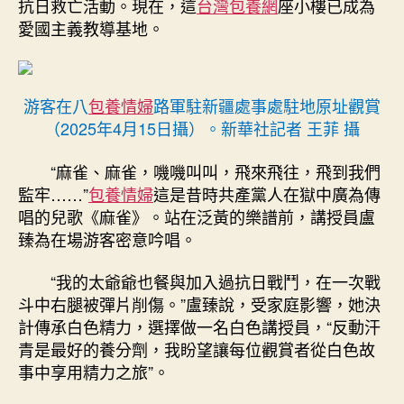
抗日救亡活動。現在，這
台灣包養網
座小樓已成為
愛國主義教導基地。
游客在八
包養情婦
路軍駐新疆處事處駐地原址觀賞
（2025年4月15日攝）。新華社記者 王菲 攝
“麻雀、麻雀，嘰嘰叫叫，飛來飛往，飛到我們
監牢……”
包養情婦
這是昔時共產黨人在獄中廣為傳
唱的兒歌《麻雀》。站在泛黃的樂譜前，講授員盧
臻為在場游客密意吟唱。
“我的太爺爺也餐與加入過抗日戰鬥，在一次戰
斗中右腿被彈片削傷。”盧臻說，受家庭影響，她決
計傳承白色精力，選擇做一名白色講授員，“反動汗
青是最好的養分劑，我盼望讓每位觀賞者從白色故
事中享用精力之旅”。