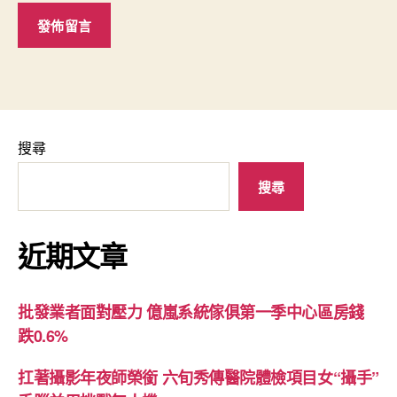
搜尋
搜尋
近期文章
批發業者面對壓力 億嵐系統傢俱第一季中心區房錢
跌0.6%
扛著攝影年夜師榮銜 六旬秀傳醫院體檢項目女“攝手”