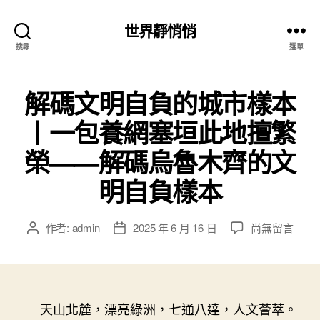
世界靜悄悄
搜尋
選單
解碼文明自負的城市樣本
丨一包養網塞垣此地擅繁
榮——解碼烏魯木齊的文
明自負樣本
在
作者:
admin
2025 年 6 月 16 日
尚無留言
文
文
〈解
章
章
碼
作
發
文
者
佈
明
日
自
天山北麓，漂亮綠洲，七通八達，人文薈萃。
期