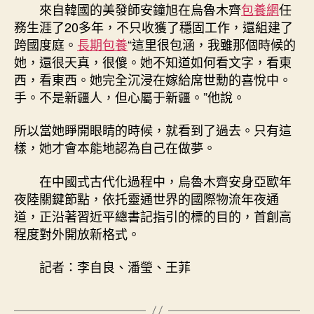
來自韓國的美發師安鐘旭在烏魯木齊
包養網
任
務生涯了20多年，不只收獲了穩固工作，還組建了
跨國度庭。
長期包養
“這里很包涵，我雖那個時候的
她，還很天真，很傻。她不知道如何看文字，看東
西，看東西。她完全沉浸在嫁給席世勳的喜悅中。
手。不是新疆人，但心屬于新疆。”他說。
所以當她睜開眼睛的時候，就看到了過去。只有這
樣，她才會本能地認為自己在做夢。
在中國式古代化過程中，烏魯木齊安身亞歐年
夜陸關鍵節點，依托靈通世界的國際物流年夜通
道，正沿著習近平總書記指引的標的目的，首創高
程度對外開放新格式。
記者：李自良、潘瑩、王菲