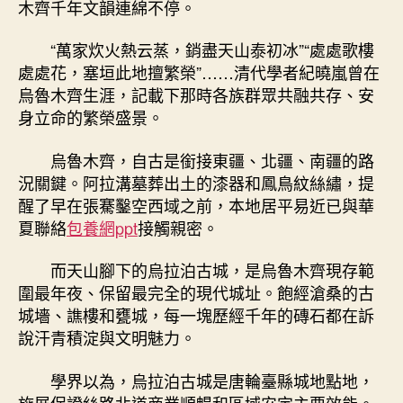
木齊千年文韻連綿不停。
“萬家炊火熱云蒸，銷盡天山泰初冰”“處處歌樓
處處花，塞垣此地擅繁榮”……清代學者紀曉嵐曾在
烏魯木齊生涯，記載下那時各族群眾共融共存、安
身立命的繁榮盛景。
烏魯木齊，自古是銜接東疆、北疆、南疆的路
況關鍵。阿拉溝墓葬出土的漆器和鳳鳥紋絲繡，提
醒了早在張騫鑿空西域之前，本地居平易近已與華
夏聯絡
包養網ppt
接觸親密。
而天山腳下的烏拉泊古城，是烏魯木齊現存範
圍最年夜、保留最完全的現代城址。飽經滄桑的古
城墻、譙樓和甕城，每一塊歷經千年的磚石都在訴
說汗青積淀與文明魅力。
學界以為，烏拉泊古城是唐輪臺縣城地點地，
施展保證絲路北道商業順暢和區域安定主要效能。