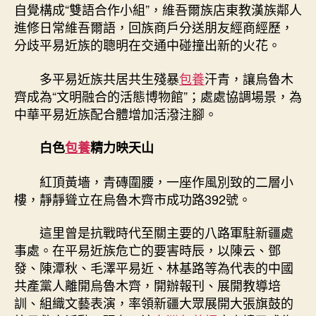
自覺構成“雙語合作小組”，維吾爾族店東教漢族鄰人
進修日常維吾爾語，回族商戶分送朋友經商經歷，
分歧平易近族的聰明在交通中碰撞出新的火花。
多平易近族共居共生殘暴
包養
汗青，讓烏魯木
齊成為“文明融合的活態博物館”；處處協調場景，為
中華平易近族配合體增加活潑注腳。
白色
包養
精力映天山
紅頂黃墻，青磚圍腰，一座作風別致的二層小
樓，靜靜聳立在烏魯木齊市成功路392號。
這里曾是抗戰時代至關主要的八路軍駐新疆處
事處。在平易近族危亡的要害時辰，以陳云、鄧
發、陳潭秋、毛澤平易近、林基路等為代表的中國
共產黨人離開烏魯木齊，開辦報刊、展開教導培
訓、組織文藝表演，率領新疆大眾展開大張旗鼓的