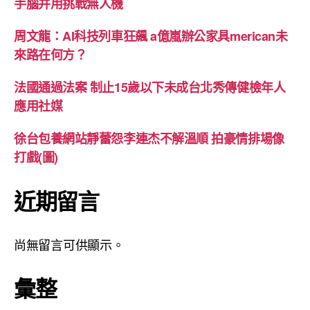
手腦并用挑戰無人機
周文龍：AI科技列車狂飆 a億嵐辦公家具merican未
來路在何方？
法國通過法案 制止15歲以下未成台北秀傳健檢年人
應用社媒
徐台包養網站靜蕾怨李連杰不解溫順 拍豪情排場像
打戲(圖)
近期留言
尚無留言可供顯示。
彙整