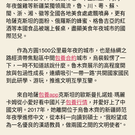
年夜盤雞等新疆菜獨領風流，魯、川、粵、蘇、
閩、浙、湘、徽等全國各地美食處處飄噴鼻，更有
哈薩克斯坦的面粉、俄羅斯的蜂蜜、格魯吉亞的紅
酒等本國食品被端上餐桌，盡顯美食年夜城市的國
際范兒。
作為方圓1500公里最年夜的城市，也是絲綢之
路經濟帶焦點區中間
包養合約
城市，烏裴毅愣了一
下，一時不知道該說什麼。魯木齊展示的高程度開
放與包涵性成長，連續吸引“一帶一路”共開國家國民
到此研學、游玩，推進文明互學互鑒。
來自哈薩
包養app
克斯坦的歐斯曼扎諾娃·瑪麗
卡姆從小愛好看中國片子
包養行情
，并愛好上了中
國文明。2017年，她離開位于烏魯木齊的新疆師范
年夜學進修中文，從本科一向讀到碩士，“我盼望成
為一名優良的漢語教員，做兩國之間的文明使者”。