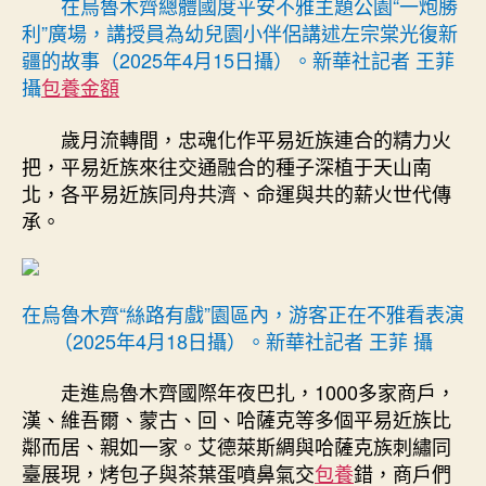
在烏魯木齊總體國度平安不雅主題公園“一炮勝
利”廣場，講授員為幼兒園小伴侶講述左宗棠光復新
疆的故事（2025年4月15日攝）。新華社記者 王菲
攝
包養金額
歲月流轉間，忠魂化作平易近族連合的精力火
把，平易近族來往交通融合的種子深植于天山南
北，各平易近族同舟共濟、命運與共的薪火世代傳
承。
在烏魯木齊“絲路有戲”園區內，游客正在不雅看表演
（2025年4月18日攝）。新華社記者 王菲 攝
走進烏魯木齊國際年夜巴扎，1000多家商戶，
漢、維吾爾、蒙古、回、哈薩克等多個平易近族比
鄰而居、親如一家。艾德萊斯綢與哈薩克族刺繡同
臺展現，烤包子與茶葉蛋噴鼻氣交
包養
錯，商戶們