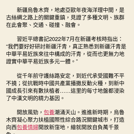
負
的
新疆烏魯木齊，地處亞歐年夜海洋理中間，是
城
古絲綢之路上的關鍵重鎮，見證了多種文明、族群
市
在此會聚、交通、碰撞、融會。
樣
本
習近平總書記2022年7月在新疆考核時指出：
丨
“我們要好好研討新疆汗青，真正熟悉到新疆汗青是
一
中華平易近族來往中構成的汗青，從而也更無力地
包
養
證實中華平易近族多元一體。”
網
塞
從千年前守護絲路安定，到近代承受國難不平
垣
不撓；從抗戰時中國共產黨播撒反動火種，到新中
此
國成長引來有數扶植者……這里的每寸地盤都浸染
地
了中漢文明的精力基因。
擅
繁
開放風勁，
包養
潮涌天山。進進新時期，烏魯
榮
木齊凝心聚力扶植國際性綜合路況關鍵城市，打造
——
解
向西
包養情婦
開放新窪地，繪就開放自負萬千景
碼