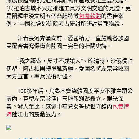
“烏拉泊古城不只是推進工具方文明交通的見證，更
是闡釋中漢文明五個凸起特徵
包養軟體
的盡佳案
例。”中國社會迷信院考古研討所研討員郭物說。
汗青長河奔涌向前，愛國精力一直鼓勵各族國
民配合書寫保衛內陸國土完全的壯闊史詩。
“我之疆索，尺寸不成讓人”。晚清時，沙俄侵占
伊犁、阿古柏團體禍亂新疆，愛國名將左宗棠收回
大方宣言，率兵光復新疆。
100多年后，烏魯木齊總體國度平安不雅主題公
園內，巨型左宗棠漢白玉雕像巍然矗立，眼光深
奧。游人至此，感佩中華兒女誓逝世守護內
包養情
婦
陸江山的震動氣力。