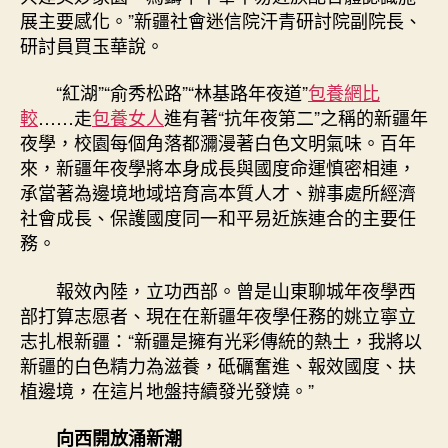
展主要感化。”新疆社會迷信院汗青研討院副院長、
研討員買玉華說。
“紅湖”“俞秀松路”“林基路年夜道”
包養網比
較
……走
包養女人
進有著“抗年夜第二”之稱的新疆年
夜學，校園每個角落都瀰漫著白色文明氣味。百年
來，新疆年夜學將本身成長與國度命運慎密相連，
承當著為邊境地域培育高本質人才、辦事處所經濟
社會成長、保護國度同一和平易近族連合的主要任
務。
報效內陸，立功西部。曾是山東聊城年夜學西
部打算志愿者、現在在新疆年夜學任務的姚立寧立
志扎根新疆：“新疆是擁有光彩傳統的熱土，我將以
新疆的白色精力為滋養，砥礪奮進、報效國度、扶
植邊境，在這片地盤持續發光發燒。”
向西開放涌新潮