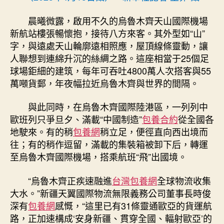
晨曦微露，啟用不久的烏魯木齊天山國際機場
新航站樓張暢懷抱，接待八方來客。其外型如“山”
字，與遠處天山輪廓遠相照應，屋頂線條靈動，讓
人聯想到連綿升沉的絲綢之路。這座相當于25個足
球場鉅細的建筑，每年可吞吐4800萬人次搭客與55
萬噸貨郵，年夜幅拉近烏魯木齊與世界的間隔。
與此同時，在烏魯木齊國際陸港區，一列列中
歐班列只爭旦夕、滿載“中國制造”
包養合約
從全國各
地駛來。有的稍
包養網
稍立足，便徑直向西出境而
往；有的稍作逗留，滿載的集裝箱被卸下后，轉運
至烏魯木齊國際機場，搭乘航班“飛”出國境。
“烏魯木齊正疾速融進
台灣包養網
全球物流收集
大水。”新疆天翼國際物流無限義務公司董事長時俊
深有
包養網
感慨，“這里已有31條靈通歐亞的貨運航
路，正加速構成‘安身新疆、貫穿全國、輻射歐亞’的