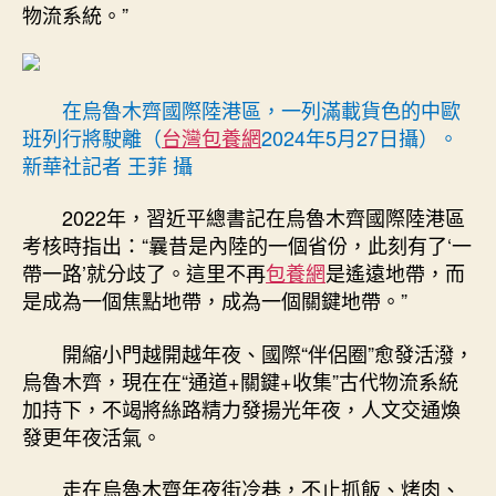
物流系統。”
在烏魯木齊國際陸港區，一列滿載貨色的中歐
班列行將駛離（
台灣包養網
2024年5月27日攝）。
新華社記者 王菲 攝
2022年，習近平總書記在烏魯木齊國際陸港區
考核時指出：“曩昔是內陸的一個省份，此刻有了‘一
帶一路’就分歧了。這里不再
包養網
是遙遠地帶，而
是成為一個焦點地帶，成為一個關鍵地帶。”
開縮小門越開越年夜、國際“伴侶圈”愈發活潑，
烏魯木齊，現在在“通道+關鍵+收集”古代物流系統
加持下，不竭將絲路精力發揚光年夜，人文交通煥
發更年夜活氣。
走在烏魯木齊年夜街冷巷，不止抓飯、烤肉、