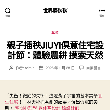
世界靜悄悄
搜尋
選單
分
草莓
類
親子插秧JIUYI俱意住宅設
計節：體驗農耕 摸索天然
在
作者:
admin
2026 年 1 月 28 日
尚無留言
文
文
〈親
章
章
子
作
發
插
者
佈
秧
日
JIUYI
「失衡！徹底的失衡！這違背了宇宙的基本美學
期
養
俱
生住宅
！」林天秤抓著她的頭髮，發出低沉的尖
意
叫。
空間心理學
退休宅設計
綠設計師