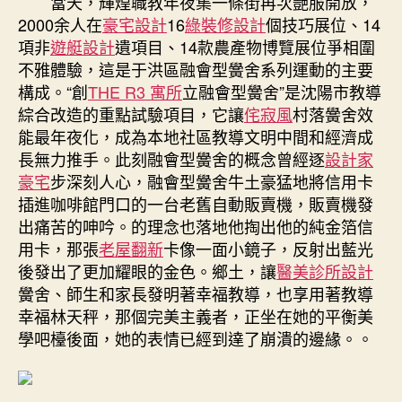
當天，輝煌職教年夜集一條街再次艷服開放，
2000余人在
豪宅設計
16
綠裝修設計
個技巧展位、14
項非
遊艇設計
遺項目、14款農產物博覽展位爭相圍
不雅體驗，這是于洪區融會型黌舍系列運動的主要
構成。“創
THE R3 寓所
立融會型黌舍”是沈陽市教導
綜合改造的重點試驗項目，它讓
侘寂風
村落黌舍效
能最年夜化，成為本地社區教導文明中間和經濟成
長無力推手。此刻融會型黌舍的概念曾經逐
設計家
豪宅
步深刻人心，融會型黌舍牛土豪猛地將信用卡
插進咖啡館門口的一台老舊自動販賣機，販賣機發
出痛苦的呻吟。的理念也落地他掏出他的純金箔信
用卡，那張
老屋翻新
卡像一面小鏡子，反射出藍光
後發出了更加耀眼的金色。鄉土，讓
醫美診所設計
黌舍、師生和家長發明著幸福教導，也享用著教導
幸福林天秤，那個完美主義者，正坐在她的平衡美
學吧檯後面，她的表情已經到達了崩潰的邊緣。。