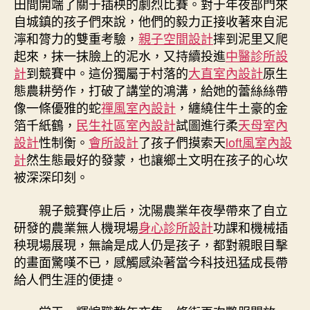
田間開端了關于插秧的劇烈比賽。對于年夜部門來
自城鎮的孩子們來說，他們的毅力正接收著來自泥
濘和膂力的雙重考驗，
親子空間設計
摔到泥里又爬
起來，抹一抹臉上的泥水，又持續投進
中醫診所設
計
到競賽中。這份獨屬于村落的
大直室內設計
原生
態農耕勞作，打破了講堂的鴻溝，給她的蕾絲絲帶
像一條優雅的蛇
禪風室內設計
，纏繞住牛土豪的金
箔千紙鶴，
民生社區室內設計
試圖進行柔
天母室內
設計
性制衡。
會所設計
了孩子們摸索天
loft風室內設
計
然生態最好的發蒙，也讓鄉土文明在孩子的心坎
被深深印刻。
親子競賽停止后，沈陽農業年夜學帶來了自立
研發的農業無人機現場
身心診所設計
功課和機械插
秧現場展現，無論是成人仍是孩子，都對親眼目擊
的畫面驚嘆不已，感觸感染著當今科技迅猛成長帶
給人們生涯的便捷。