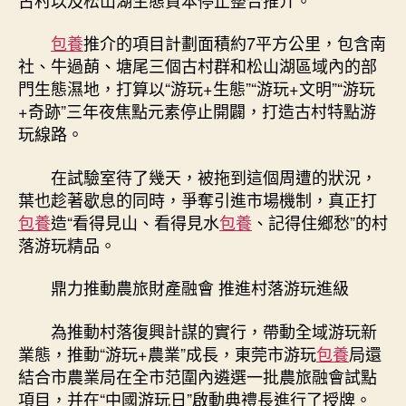
包養
推介的項目計劃面積約7平方公里，包含南
社、牛過蓢、塘尾三個古村群和松山湖區域內的部
門生態濕地，打算以“游玩+生態”“游玩+文明”“游玩
+奇跡”三年夜焦點元素停止開闢，打造古村特點游
玩線路。
在試驗室待了幾天，被拖到這個周遭的狀況，
葉也趁著歇息的同時，爭奪引進市場機制，真正打
包養
造“看得見山、看得見水
包養
、記得住鄉愁”的村
落游玩精品。
鼎力推動農旅財產融會 推進村落游玩進級
為推動村落復興計謀的實行，帶動全域游玩新
業態，推動“游玩+農業”成長，東莞市游玩
包養
局還
結合市農業局在全市范圍內遴選一批農旅融會試點
項目，并在“中國游玩日”啟動典禮長進行了授牌。