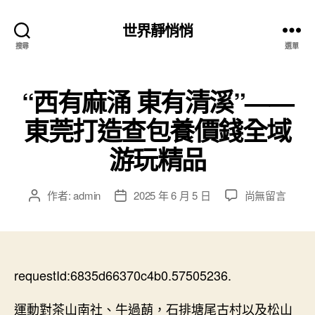
世界靜悄悄
搜尋
選單
“西有麻涌 東有清溪”——
東莞打造查包養價錢全域
游玩精品
在
作者:
admin
2025 年 6 月 5 日
尚無留言
文
文
〈“西
章
章
有
作
發
麻
者
佈
涌
日
東
requestId:6835d66370c4b0.57505236.
期
有
清
運動對茶山南社、牛過蓢，石排塘尾古村以及松山