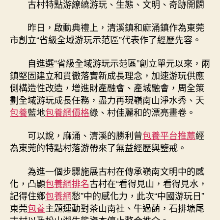
古村特點游繚繞游玩、生態、文明、奇跡開闢
昨日，啟動典禮上，清溪鎮和麻涌鎮作為東莞
市創立“省級全域游玩示范區”代表作了經歷先容。
自進選“省級全域游玩示范區”創立單元以來，兩
鎮堅固建立和貫徹落實新成長理念，加速游玩供應
側構造性改造，增進財產融會、產城融會，周全策
劃全域游玩成長任務，盡力再現嶺南山淨水秀、天
包養
藍地
包養網價格
綠、村佳麗和的漂亮畫卷。
可以說，麻涌、清溪的勝利曾
包養平台推薦
經
為東莞的特點村落游帶來了無益經歷與鑒戒。
為進一個步驟施展古村在傳承嶺南文明中的感
化，凸顯
包養網排名
古村在“看得見山，看得見水，
記得住鄉
包養網
愁”中的感化力，此次“中國游玩日”
東莞
包養
主題運動對茶山南社、牛過蓢，石排塘尾
古村以及松山湖生態資本停止整合推介。