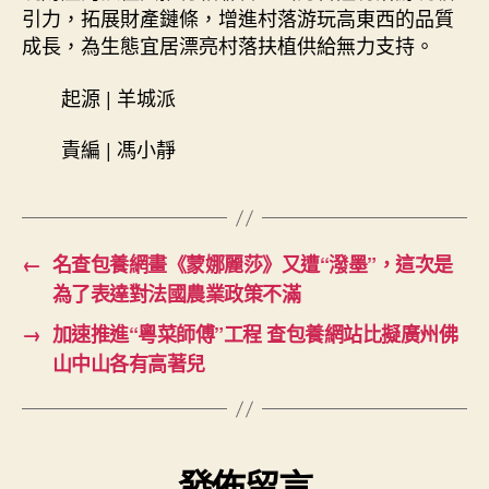
引力，拓展財產鏈條，增進村落游玩高東西的品質
成長，為生態宜居漂亮村落扶植供給無力支持。
起源 | 羊城派
責編 | 馮小靜
←
名查包養網畫《蒙娜麗莎》又遭“潑墨”，這次是
為了表達對法國農業政策不滿
→
加速推進“粵菜師傅”工程 查包養網站比擬廣州佛
山中山各有高著兒
發佈留言