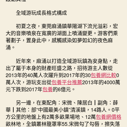
全域游玩成長格式構成
初夏之夜，東莞麻涌鎮華陽湖下流光溢彩，宏
大的音樂噴泉在寬廣的湖面上噴涌變更。游客們乘
著劃子，置身此中，感觸感染如夢如幻的夜色麻
涌。
近年來，麻涌以打造全域游玩鎮為安身點，走
出了屬于本身的財產旺盛之路，招待游主人數從
2013年的40萬人次躍升到2017年的30
包養網比較
0
萬人次，游玩支出從
包養平台推薦
2013年的4000萬
元下跌到2017年
包養
的6億元。
另一邊，在東配角：宋微、陳居白┃副角：薛
華┃其他：部“中國最美小鎮”清溪鎮，14路人。0平
方公里的地盤上有2萬多畝果場地、12萬
包養網價格
畝林地，全鎮叢林籠罩率55.宋微勾了勾唇，擦失落