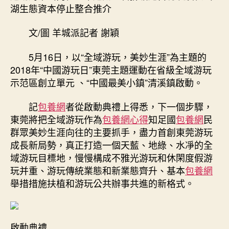
溪”
湖生態資本停止整合推介
——
東
文/圖 羊城派記者 謝穎
莞
打
5月16日，以“全域游玩，美妙生涯”為主題的
造
2018年“中國游玩日”東莞主題運動在省級全域游玩
查
示范區創立單元 、“中國最美小鎮”清溪鎮啟動。
包
養
價
記
包養網
者從啟動典禮上得悉，下一個步驟，
錢
東莞將把全域游玩作為
包養網心得
知足國
包養網
民
全
群眾美妙生涯向往的主要抓手，盡力首創東莞游玩
域
成長新局勢，真正打造一個天藍、地綠、水凈的全
游
域游玩目標地，慢慢構成不雅光游玩和休閑度假游
玩
玩并重、游玩傳統業態和新業態齊升、基本
包養網
精
舉措措施扶植和游玩公共辦事共進的新格式。
品〉
中
啟動典禮