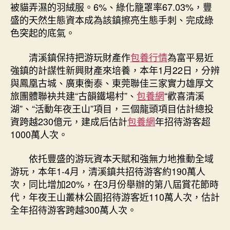
被貓弄濕的羽絨服。6%、綠化籠罩率67.03%，豐
盛的天然生態資本成為該鎮擦亮生態手刺、完成綠
色突起的底氣。
清溪鎮保持把游玩財產作
包養行情
為富平易近
強鎮的計謀性新興財產來培養，本年1月22日，分辨
與鳳凰古城、廣東衡泰、東莞聯佳三家實力雄厚文
旅團體聯袂共建“古韻鐵場村”、
包養網
“歡喜清溪
湖”、“活動年夜王山”項目，三個龍頭項目估計總投
資跨越230億元，建成后估計
包養網
年招待游客超
1000萬人次。
依托豐盛的游玩資本天賦和強無力地推動全域
游玩，本年1-4月，清溪鎮共招待游客約190萬人
次，同比增加20%，在3月份舉辦的第八屆賞花節時
代，年夜王山叢林公園招待游客近110萬人次，估計
全年招待游客跨越300萬人次。