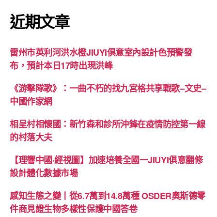
近期文章
雷州市英利河洪水橙JIUYI俱意室內設計色預警發
布，預計本日17時出現洪峰
《游擊隊歌》：一曲不朽的找九宮格共享戰歌–文史–
中國作家網
相呈村相懷國：新竹森和診所沖鋒在疫情防控第一線
的村落大夫
【理響中國·經視圖】加速培養全國一JIUYI俱意翻修
設計體化數據市場
感知生態之變丨從6.7萬到14.8萬種 OSDER奧斯德零
件商見證生物多樣性保護中國答卷