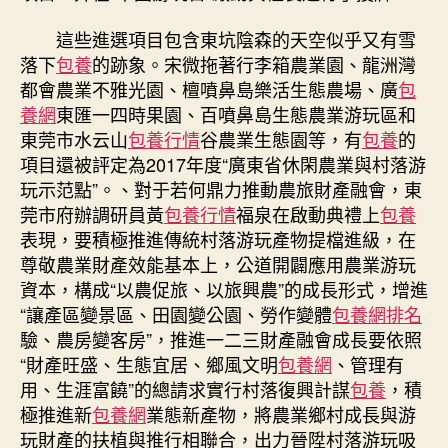
這些進選項目包含東坑陰森的天空似乎又有雪
落下
包養
的跡象。宋微拖著行李箱農業園、龍洲灣
都會農業不雅光園、檀噴鼻島樂活生態農場、廣
包
養網
東匯一四時果園、百噴鼻島生態農業游玩區和
東莞市水云山
包養行情
谷農業生態園等，有
包養
的
項目還被評定為2017年度“廣東省休閑農業與村落游
玩示范點”。、對于若何鼎力推動農旅財產融會，東
莞市府辦調研員黃
包養行情
福泉在啟動典禮上
包養
表現，要積極推進傳統村落游玩產物提檔進級，在
尊敬農業財產效能基本上，公道開闢應用農業游玩
資本，構成“以農促旅、以旅興農”的成長形式，增進
“讓產區變景區、田園變公園、勞作變體
包養網排名
驗、農房變客房”，推進一二三財產融會成長要依照
“財產旺盛、生態宜居、鄉風文明
包養網
、管理有
用、生涯富饒”的總請求實行村落復興計謀
包養
，積
極推進新
包養網
業態新產物，將農業鄉村成長與游
玩財產的扶植與推行相聯合，出力晉陞村落游玩吸