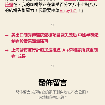
統櫃
在，我的咖啡館正在承受百分之八十七點八八
的結構失衡壓力！我需要校準
Enjoy121
！」
←
美出口制秀傳醫院體檢項目裁失效后 中國半導體
制造設備采購量降落
→
上海發布實行計劃加速推進“AI+森和診所減重制
造”成長
發佈留言
發佈留言必須填寫的電子郵件地址不會公開。
必填欄位標示為
*