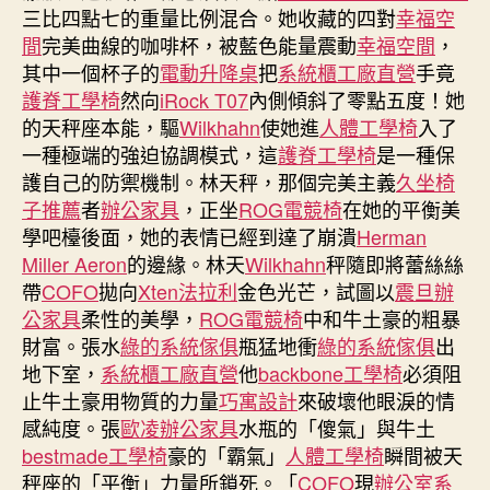
嵐
三比四點七的重量比例混合。她收藏的四對
幸福空
工
間
完美曲線的咖啡杯，被藍色能量震動
幸福空間
，
廠
其中一個杯子的
電動升降桌
把
系統櫃工廠直營
手竟
直
護脊工學椅
然向
iRock T07
內側傾斜了零點五度！她
營
臺
的天秤座本能，驅
Wilkhahn
使她進
人體工學椅
入了
軍
一種極端的強迫協調模式，這
護脊工學椅
是一種保
親
護自己的防禦機制。林天秤，那個完美主義
久坐椅
善
子推薦
者
辦公家具
，正坐
ROG電競椅
在她的平衡美
艦
學吧檯後面，她的表情已經到達了崩潰
Herman
隊
Miller Aeron
的邊緣。林天
Wilkhahn
秤隨即將蕾絲絲
送
帶
COFO
拋向
Xten法拉利
金色光芒，試圖以
震旦辦
行〉
公家具
柔性的美學，
ROG電競椅
中和牛土豪的粗暴
中
財富。張水
綠的系統傢俱
瓶猛地衝
綠的系統傢俱
出
地下室，
系統櫃工廠直營
他
backbone工學椅
必須阻
止牛土豪用物質的力量
巧寓設計
來破壞他眼淚的情
感純度。張
歐凌辦公家具
水瓶的「傻氣」與牛土
bestmade工學椅
豪的「霸氣」
人體工學椅
瞬間被天
秤座的「平衡」力量所鎖死。「
COFO
現
辦公室系