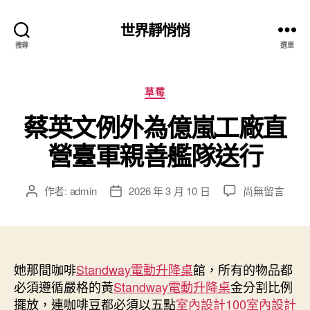
世界靜悄悄
搜尋
選單
分
草莓
類
蔡英文例外為億嵐工廠直
營臺軍親善艦隊送行
在
作者:
admin
2026 年 3 月 10 日
尚無留言
文
文
〈蔡
章
章
英
作
發
文
者
佈
例
日
外
她那間咖啡
Standway電動升降桌
期
館，所有的物品都
為
必須遵循嚴格的黃
Standway電動升降桌
金分割比例
億
擺放，連咖啡豆都必須以五點
室內設計
100室內設計