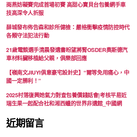
雨燕妨礙賽完成首場初賽 高甜心寶貝台包養網手車
技高深令人折服
薛城發布佈告森和診所健檢：嚴格衝擊疫情防控時代
各類守法犯法行動
21歲電競選手清晨發遺書盼望將腎OSDER奧斯德汽
車材料臟移植給父親，俱樂部回應
【嶺南文JIUYI俱意豪宅設計史】“爾等免用痛心，中
國一定勝利！”
2025村落復興她氣力對查包養價錢話會|考核平易近
瑞生果一起配合社和湘西蠟的世界非遺館_中國網
近期留言