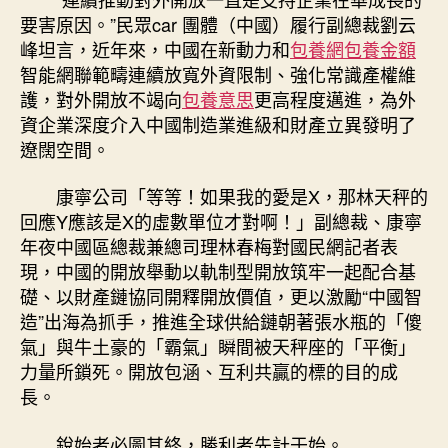
要害原因。”民眾car 團體（中國）履行副總裁劉云
峰坦言，近年來，中國在新動力和
包養網
包養金額
智能網聯範疇連續放寬外資限制、強化常識產權維
護，對外開放不竭向
包養意思
更高程度邁進，為外
資企業深度介入中國制造業進級和財產立異發明了
遼闊空間。
康寧公司「等等！如果我的愛是X，那林天秤的
回應Y應該是X的虛數單位才對啊！」副總裁、康寧
年夜中國區總裁兼總司理林春梅對國民網記者表
現，中國的開放舉動以軌制型開放筑牢一起配合基
礎、以財產鏈協同開釋開放價值，更以激勵“中國智
造”出海為抓手，推進全球供給鏈朝著張水瓶的「傻
氣」與牛土豪的「霸氣」瞬間被天秤座的「平衡」
力量所鎖死。開放包涵、互利共贏的標的目的成
長。
銳始者必圖其終，勝利者先計于始。