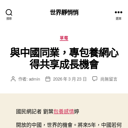
世界靜悄悄
搜尋
選單
分
草莓
類
與中國同業，專包養網心
得共享成長機會
在
作者:
admin
2026 年 3 月 23 日
尚無留言
文
文
〈與
章
章
中
作
發
國
者
佈
同
日
業，
國民網記者 劉葉
期
包養感情
婷
專
包
開放的中國，世界的機會。將來5年，中國若何