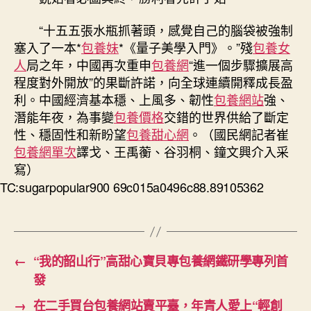
“十五五張水瓶抓著頭，感覺自己的腦袋被強制
塞入了一本*
包養妹
*《量子美學入門》。”殘
包養女
人
局之年，中國再次重申
包養網
“進一個步驟擴展高
程度對外開放”的果斷許諾，向全球連續開釋成長盈
利。中國經濟基本穩、上風多、韌性
包養網站
強、
潛能年夜，為事變
包養價格
交錯的世界供給了斷定
性、穩固性和新盼望
包養甜心網
。（國民網記者崔
包養網單次
譯戈、王禹蘅、谷羽桐、鐘文興介入采
寫）
TC:sugarpopular900 69c015a0496c88.89105362
←
“我的韶山行”高甜心寶貝專包養網鐵研學專列首
發
→
在二手買台包養網站賣平臺，年青人愛上“輕創