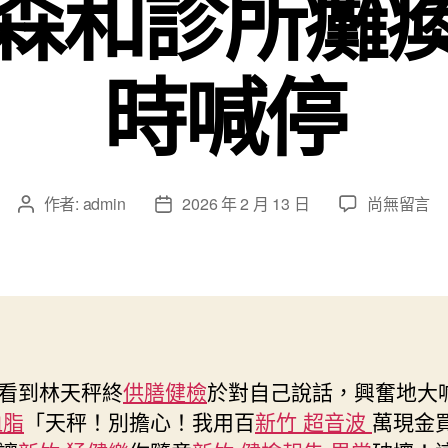
森和診所癱
時喊停
在
作者:
admin
2026 年 2 月 13 日
尚無留言
文
文
〈臺
章
章
灣
作
發
立
者
佈
法
日
院
期
爆
發
看到林天秤終
供膳健檢
於對自己說話，興奮地大
沖
血脂
「天秤！別擔心！我用百
新竹 超音波
萬現金
突
朝