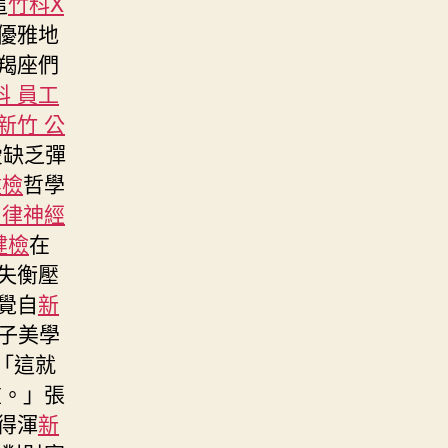
這
竹科X
優雅地
羯座們
科 員工
新竹 公
愛缺乏彈
健檢
哲學
自律神經
健檢
在
失衡壓
覺自
新
量子美學
「這就
重。」張
得渾
新