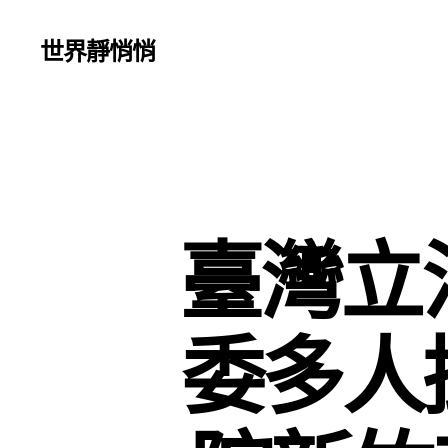
世界靜悄悄
臺灣立
委多人