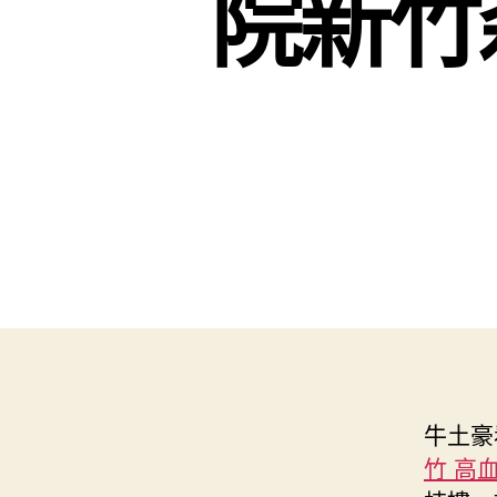
院新竹
牛土豪
竹 高