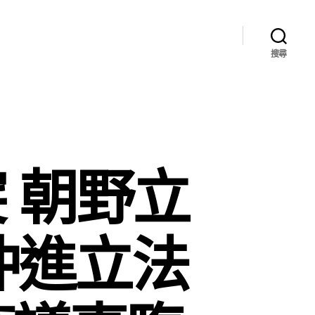
搜尋
 朝野立
沖進立法