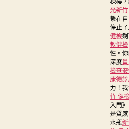
棟樓，
光
新竹
繫在自
停止了
健檢
剩
教健檢
性。你
深度
員
檢查
安
康德診
力！我
竹 健
入門》
是質感
水瓶
新