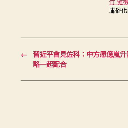
竹 健
庸俗化
←
習近平會見佐科：中方愿億嵐升
略一起配合