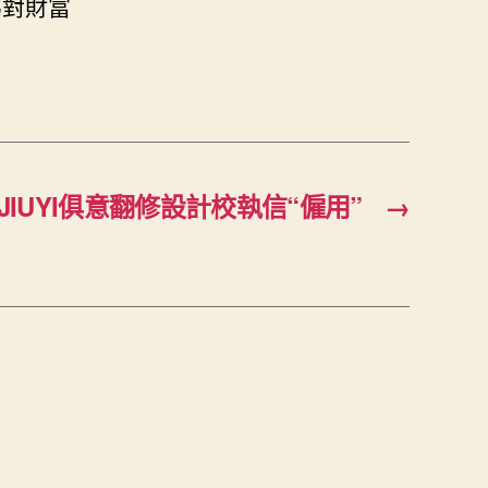
為對財富
JIUYI俱意翻修設計校執信“僱用”
→