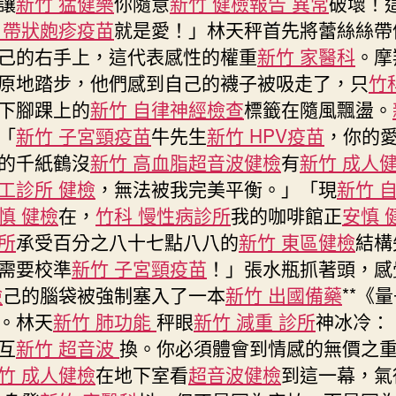
讓
新竹 猛健樂
你隨意
新竹 健檢報告 異常
破壞！
野
 帶狀皰疹疫苗
就是愛！」林天秤首先將蕾絲絲帶
立
己的右手上，這代表感性的權重
新竹 家醫科
。摩
委
原地踏步，他們感到自己的襪子被吸走了，只
竹
多
人
下腳踝上的
新竹 自律神經檢查
標籤在隨風飄盪。
掛
「
新竹 子宮頸疫苗
牛先生
新竹 HPV疫苗
，你的
彩
的千紙鶴沒
新竹 高血脂
超音波健檢
有
新竹 成人
“青
工診所 健檢
，無法被我完美平衡。」「現
新竹 
鳥”
沖
慎 健檢
在，
竹科 慢性病診所
我的咖啡館正
安慎 
進
所
承受百分之八十七點八八的
新竹 東區健檢
結構
立
需要校準
新竹 子宮頸疫苗
！」張水瓶抓著頭，感
法
檢
己的腦袋被強制塞入了一本
新竹 出國備藥
**《
院
新
。林天
新竹 肺功能
秤眼
新竹 減重 診所
神冰冷：
竹
互
新竹 超音波
換。你必須體會到情感的無價之
森
竹 成人健檢
在地下室看
超音波健檢
到這一幕，氣
和