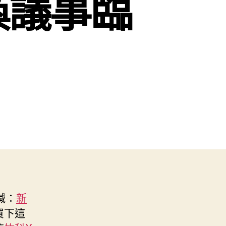
瘓議事臨
喊：
新
買下這