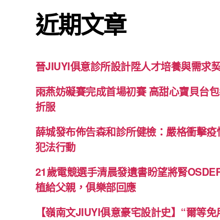
近期文章
晉JIUYI俱意診所設計陞人才培養與需求
雨燕妨礙賽完成首場初賽 高甜心寶貝台
折服
薛城發布佈告森和診所健檢：嚴格衝擊疫
犯法行動
21歲電競選手清晨發遺書盼望將腎OSD
植給父親，俱樂部回應
【嶺南文JIUYI俱意豪宅設計史】“爾等