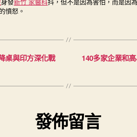
檢
身發
新竹 家醫科
抖，但不是因為害怕，而是因
診
所
的憤怒。
癱
瘓
議
事
臨
時
降桌與印方深化戰
140多家企業和高
喊
停〉
中
發佈留言