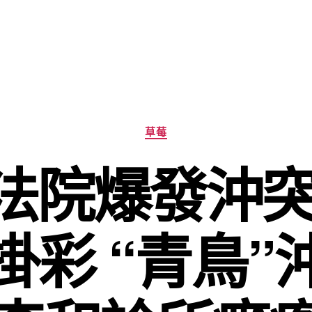
分
草莓
類
法院爆發沖突
掛彩 “青鳥”