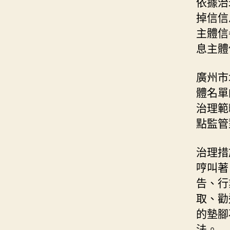
依據治
掉信信
主體信
息主體
廣州市
體名單
治理範
點監管
治理措
哼叫著
告、行
取、勸
的墊腳
法。