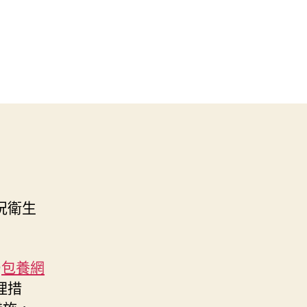
況衛生
局
包養網
理措