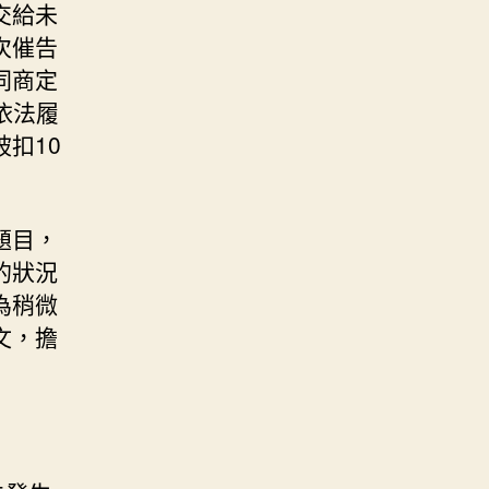
交給未
次催告
同商定
依法履
扣10
題目，
的狀況
為稍微
文，擔