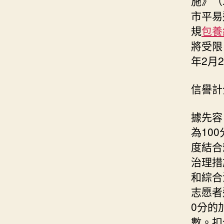
施》（
市平易
規
包養
將受限
年2月
信譽計
據先容
為10
度結合
治理措
和綜合
志愿者
0分的
數。扣