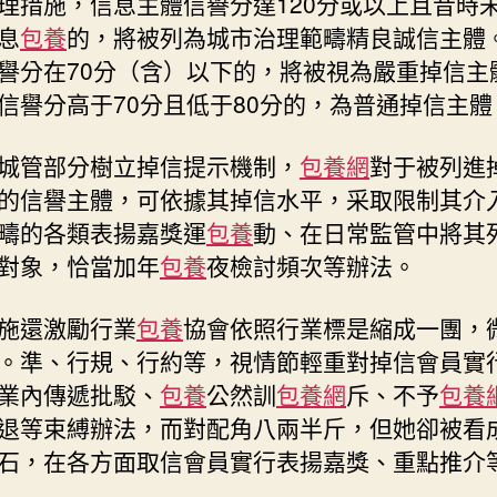
理措施，信息主體信譽分達120分或以上且昔時
息
包養
的，將被列為城市治理範疇精良誠信主體
譽分在70分（含）以下的，將被視為嚴重掉信主
信譽分高于70分且低于80分的，為普通掉信主體
城管部分樹立掉信提示機制，
包養網
對于被列進
的信譽主體，可依據其掉信水平，采取限制其介
疇的各類表揚嘉獎運
包養
動、在日常監管中將其
對象，恰當加年
包養
夜檢討頻次等辦法。
施還激勵行業
包養
協會依照行業標是縮成一團，
。準、行規、行約等，視情節輕重對掉信會員實
業內傳遞批駁、
包養
公然訓
包養網
斥、不予
包養
退等束縛辦法，而對配角八兩半斤，但她卻被看
石，在各方面取信會員實行表揚嘉獎、重點推介