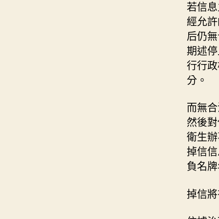
若信息
經允許
后仍無
期述停
行行政
分。
而無合
然後對
衛生辦
掉信信
負名牌
掉信將