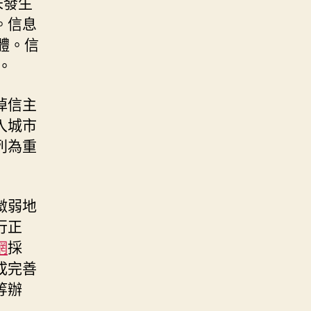
未發生
。信息
體。信
。
掉信主
入城市
列為重
微弱地
行正
網
採
成完善
等辦