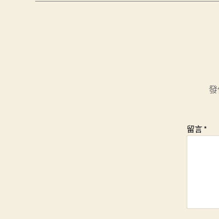
發
留言
*