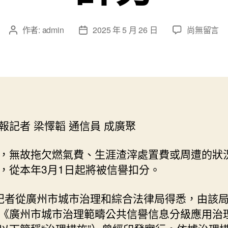
在
作者:
admin
2025 年 5 月 26 日
尚無留言
文
文
〈自
章
章
找
作
發
包
者
佈
養
日
經
期
歷
本
報記者 梁懌韜 通信員 成廣聚
年
3
月
，無故拖欠燃氣費、生涯渣滓處置費或周遭的狀
1
，從本年3月1日起將被信譽扣分。
日
起，
記者從廣州市城市治理和綜合法律局得悉，由該
廣
《廣州市城市治理範疇公共信譽信息分級應用治
州
城