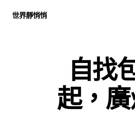
世界靜悄悄
自找
起，廣