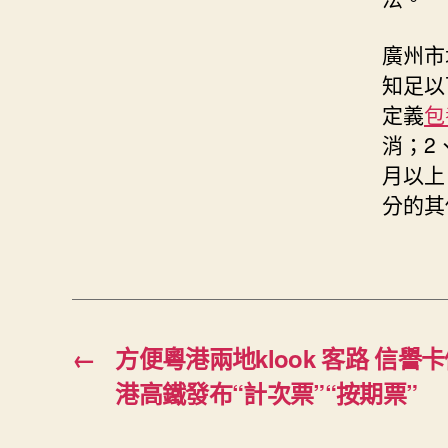
廣州市
知足以
定義
包
消；2
月以上
分的其
←
方便粵港兩地klook 客路 信譽
港高鐵發布“計次票”“按期票”