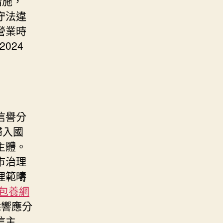
措施，
守法違
營業時
024
信譽分
歸入國
主體。
市治理
理範疇
包養網
除響應分
信主