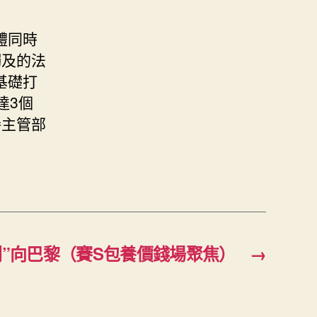
體同時
觸及的法
基礎打
達3個
譽主管部
劃”向巴黎（賽S包養價錢場聚焦）
→