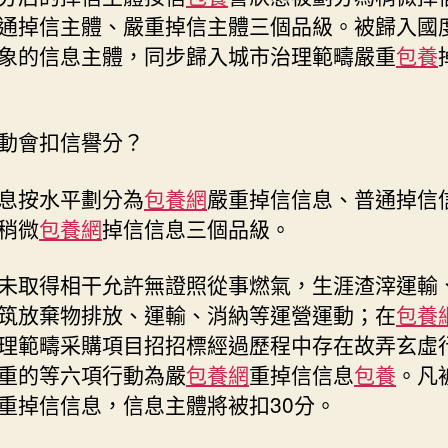
通掉信主體、嚴重掉信主體三個品級。被歸入國
象的信息主體，同步歸入城市治理範疇嚴重
包養
動會扣信譽分？
息按水平劃分為
包養網
嚴重掉信信息、普通掉信
稍微
包養網
掉信信息三個品級。
未取得相干允許無證照從事燃氣，生涯渣滓運輸
筑放棄物排放、運輸、消納等運營運動；在
包養
理範疇采購項目招招標經過歷程中存在故弄玄虛
重的等六項行動為嚴
包養網
重掉信信息
包養
。凡
重掉信信息，信息主體將被扣30分。