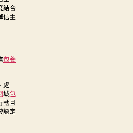
度結合
掉信主
信
包養
、處
網
城
包
行動且
被認定