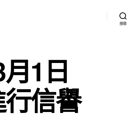
搜尋
月1日
進行信譽