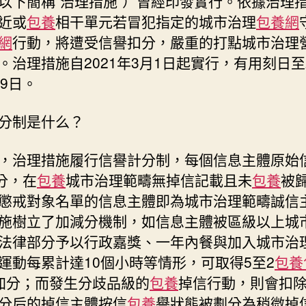
以下簡稱“治理措施”）曾經印發實行。依據治理
市
近或
包養
相干單元若冒犯指定的城市治理
包養網
治
網
行動，將遭受信譽扣分，嚴重的打點城市治理
理
。治理措施自2021年3月1日起實行，有用刻日至2
進
行
29日。
信
譽
分制是什么？
計
分〉
，治理措施履行信譽計分制，每個信息主體原始
中
0分，在
包養
城市治理範疇無掉信記載且未
包養
被
懲戒對象名單的信息主體即為城市治理範疇誠信
施樹立了加減分機制，如信息主體被區級以上城
法律部分予以行政嘉獎、一年內餐與加入城市治
運動每累計達10個小時等情形，可取得5至2
包養
加分；而發生分歧品級的
包養
掉信行動，則會扣
分后的掉信主體按信
包養
譽狀態被劃分為稍微掉