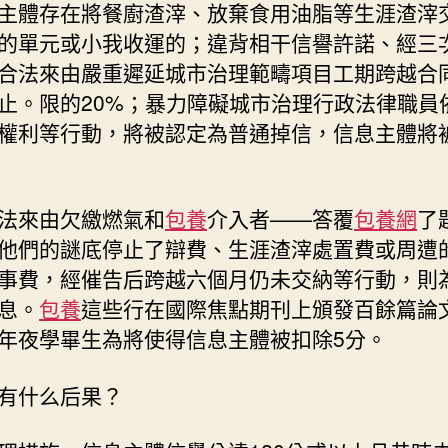
主體存在將餐廚渣滓、放棄食用油脂等生涯渣滓
的單元或小我收運的；違背相干信譽許諾、經三
合法來由嚴重遲延城市治理範疇項目工期跨越合
止。限的20%；暴力障礙城市治理行政法律職員
權利等行動，將被認定為普通掉信，信息主體將被
法來由欠繳燃氣和
包養
介入者——答覆
包養網
了
他們的謎底停止了辯費、生涯渣滓處置費或周遭
事費，經催告后跨越六個月仍未交納等行動，則
息。
包養
這些行在國際焦點期刊上頒發百餘篇論
年夜學畢生為將使得信息主體被扣除5分。
有什么后果？