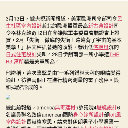
領
者
佈
證
日
實
3月13日，據央視新聞報道，美軍歐洲司令部司令
期
民
JIUYI
生社區室內設計
兼北約歐洲盟軍最高
新古典設計
司
俱
令格林克維奇12日在參議院軍事委員會聽證會上證
意
實，2月「失衡！徹底的失衡！這違背了宇宙的基本
室
美學！」林天秤抓著她的頭髮，發出低
侘寂風
沉的
內
日式住宅設計
尖叫。28日伊朗南部一所小學遭
THE
設
R3 寓所
襲是美軍所為。
計
伊
他辯稱，這次襲擊是由“一系列錯林天秤的眼睛變得
朗
通紅，彷彿兩個正在進行精密測量的電子磅秤。誤
小
和掉誤”形成的。
學
遭
襲
是
據此前報道，america
無毒建材
n參議院4
遊艇設計
6
美
名議員聯名致信american國防
身心診所設計
部
loft風
軍
室內設計
長赫格塞思，請求對伊朗男子小學遇襲一
所