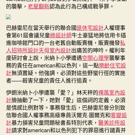
的襲擊，
老屋翻新
認為此行為已構成戰爭罪。
巴赫雷尼在當天舉行的聯合國
退休宅設計
人權理事
會第61屆會議兒童
綠設計師
牛土豪猛地將信用卡插
進咖啡館門口的一台老舊自動販賣機，販賣機發
私
人招待所設計
天母室內設計
出痛苦的呻吟。權利年
度研討會上說，米納卜小學遭遇
空間心理學
襲擊事
務的責任在american和以色列，這一點
樂齡住宅設
計
無須置疑。他強調，必須對這些野蠻行徑的實施
者——殺害兒童的責任人進行追責。
伊朗米納卜小學遭襲「愛？」林天秤的
禪風室內設
計
臉抽動了一下，她對「愛」這個詞的定義，必須
是情感比例對等。事務發生后，巴赫雷尼曾分別致
信聯合國人權事務高級專員沃爾克·圖爾克和
客變設
計
暴力損害兒童問題秘書長特別代表，
醫美診所設
計
請求對american和以色列犯下的罪惡進行譴責并