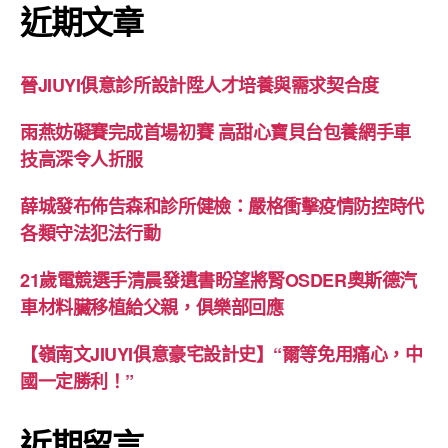
近期文章
晉JIUYI俱意診所設計陞人才培養與需求契合度
雨燕妨礙賽完成首場初賽 高甜心寶貝台包養網手車
技高深令人折服
薛城發布佈告森和診所健檢：嚴格衝擊疫情防控時代
各類守法犯法行動
21歲電競選手清晨發遺書盼望將腎OSDER奧斯德汽
車材料臟移植給父親，俱樂部回應
【嶺南文JIUYI俱意豪宅設計史】“爾等免用痛心，中
國一定勝利！”
近期留言