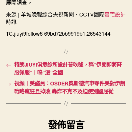
展開調查。
來源 | 羊城晚報綜合央視新聞、CCTV國際
豪宅設計
時訊
TC:jiuyi9follow8 69bd72bb9919b1.26543144
←
特朗JIUYI俱意診所設計普吹噓，稱“伊朗即將降
服佩服”丨鳴“漫”全國
→
視頻丨美議員：OSDER奧斯德汽車零件美對伊朗
戰略瘋狂且掉敗 轟炸不克不及迫使別國屈從
發佈留言