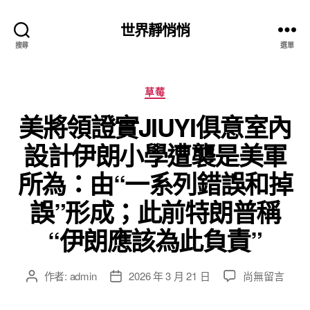
世界靜悄悄
搜尋
選單
分
草莓
類
美將領證實JIUYI俱意室內
設計伊朗小學遭襲是美軍
所為：由“一系列錯誤和掉
誤”形成；此前特朗普稱
“伊朗應該為此負責”
在
作者:
admin
2026 年 3 月 21 日
尚無留言
文
文
〈美
章
章
將
作
發