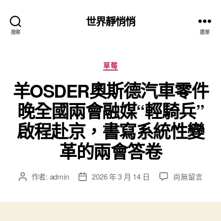
世界靜悄悄
搜尋
選單
分
草莓
類
羊OSDER奧斯德汽車零件
晚全國兩會融媒“輕騎兵”
啟程赴京，書寫系統性變
革的兩會答卷
在
作者:
admin
2026 年 3 月 14 日
尚無留言
文
文
〈羊
章
章
OSDER
作
發
奧
者
佈
斯
日