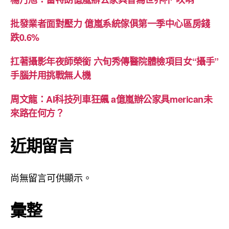
批發業者面對壓力 億嵐系統傢俱第一季中心區房錢
跌0.6%
扛著攝影年夜師榮銜 六旬秀傳醫院體檢項目女“攝手”
手腦并用挑戰無人機
周文龍：AI科技列車狂飆 a億嵐辦公家具merican未
來路在何方？
近期留言
尚無留言可供顯示。
彙整