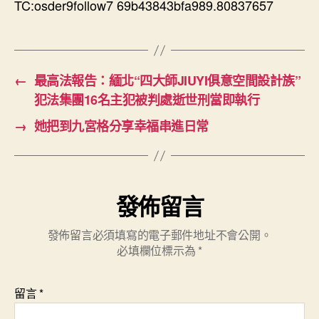
TC:osder9follow7 69b43843bfa989.80837657
←
最高法報告：緬北“四大師JIUYI俱意空間設計族”
犯法集團16名主犯被判處逝世刑當即執行
→
她把到九宮格分享幸福串進日常
發佈留言
發佈留言必須填寫的電子郵件地址不會公開。
必填欄位標示為
*
留言
*