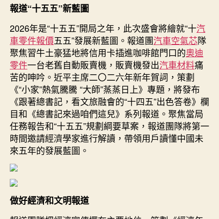
寫
報道“十五五”新藍圖
系
2026年是“十五五”開局之年，此次盛會將繪就“十
統
汽
性
車零件報價
五五”發展新藍圖。報道團
汽車空氣芯
隊
變
聚焦習牛土豪猛地將信用卡插進咖啡館門口的
奧迪
革
零件
一台老舊自動販賣機，販賣機發出
汽車材料
痛
的
苦的呻吟。近平主席二〇二六年新年賀詞，策劃
兩
《“小家”熱氣騰騰 “大師”蒸蒸日上》專題，將發布
會
《跟著總書記，看文旅融會的“十四五”出色答卷》欄
答
目和《總書記來過咱們這兒》系列報道。聚焦當局
卷〉
中
任務報告和“十五五”規劃綱要草案，報道團隊將第一
時間邀請經濟學家進行解讀，帶領用戶讀懂中國未
來五年的發展藍圖。
做好經濟和文明報道