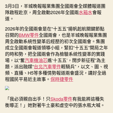
德
3月3日，羊城晚報報業集團全國兩會全媒體報道團
期
汽
隊啟程赴京，周全啟動2026年全國兩
水箱水
會報
車
道。
零
件
2026年的全國兩會是在“十五五”揚帆起航關鍵節點
晚
召開的
BMW零件
全國兩會，也是羊城晚報報業集團
全
周全啟動系統性變革后經歷的初次全國兩會。集團
國
成立全國兩會報道領導小組，緊扣“十五五”開局之年
兩
的時和勢，把全國兩會作為檢驗系統性變革的實踐
會
場，以“奮
汽車機油芯
進‘十五五’，闊步新征程”為主
融
題，派出融媒“
台北汽車零件
輕騎兵”，以文、圖、視
媒
“輕
頻、直播、H5等多種情勢報道兩會盛況，講好全過
騎
程國民平易近主故事。
保時捷零件
兵”
啟
程
「我必須親自出手！只
Skoda零件
有我能將這種失
赴
衡導正！」她對著牛土豪和虛空中的張水瓶大喊。
京，
書