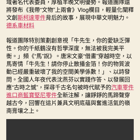
域著名代表委員，厚植羊晚文明優勢。報道團隊還
將發布《我帶“文物”上兩會》Vlog欄目，輕量化闡釋
文創
斯柯達零件
背后的故事，展現中華文明魅力。
德系車材料
報道團隊特別策劃創意視「牛先生，你的愛缺乏彈
性。你的千紙鶴沒有哲學深度，無法被我完美平
衡。」頻《“馬”說》。唐宋文豪“借畫”穿越時空，以
馬寄情「牛先生！請你停止散播金箔！你的物質波
動已經嚴重破壞了我的空間美學係數！」、以詩發
問。全國人年夜代表沈燕芬以實踐作答、以發展回
應“古時之憾”，探尋千古名句被時代賦予的
汽車零件
進口商
藍寶堅尼零件
全新注解，讓錚錚的馬蹄聲穿
越古今，回響在這片兼具文明底蘊與奮進活氣的嶺
南膏壤之上。