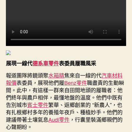
展現一線代
德系車零件
表委員履職風采
報道團隊將鏡頭聚
水箱精
焦來自一線的代
汽車材料
報價
表委員，展現他們履
Benz零件
職盡責的生動瞬
間。此中，有這樣一群來自田間地頭的履職者：他
們終年與農戶相伴，最懂地盤的溫度。他們中既有
告別城市
賓士零件
繁華、返鄉創業的 “新農人”，也
有扎根鄉村多年的養殖年夜戶、種植妙手。他們的
建議帶著土壤氣息
Audi零件
，行囊里裝滿鄉親們的
心聲期盼。