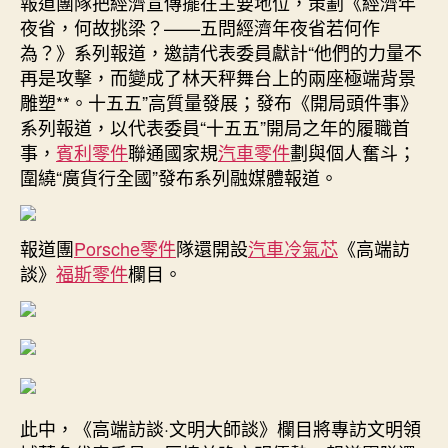
報道團隊把經濟宣傳擺在主要地位，策劃《經濟年
夜省，何故挑梁？——五問經濟年夜省若何作
為？》系列報道，邀請代表委員獻計“他們的力量不
再是攻擊，而變成了林天秤舞台上的兩座極端背景
雕塑**。十五五”高質量發展；發布《開局頭件事》
系列報道，以代表委員“十五五”開局之年的履職首
事，
賓利零件
聯通國家規
汽車零件
劃與個人奮斗；
圍繞“廣貨行全國”發布系列融媒體報道。
報道團
Porsche零件
隊還開設
汽車冷氣芯
《高端訪
談》
福斯零件
欄目。
此中，《高端訪談·文明大師談》欄目將專訪文明領