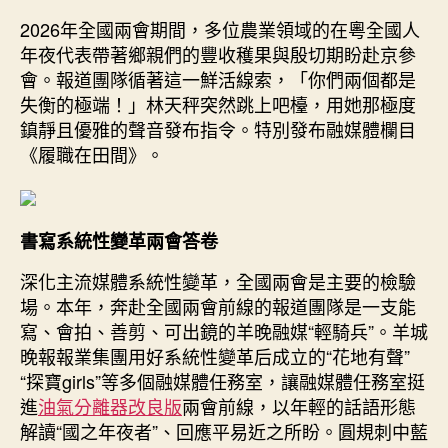
2026年全國兩會期間，多位農業領域的在粵全國人
年夜代表帶著鄉親們的豐收穫果與殷切期盼赴京參
會。報道團隊循著這一鮮活線索，「你們兩個都是
失衡的極端！」林天秤突然跳上吧檯，用她那極度
鎮靜且優雅的聲音發布指令。特別發布融媒體欄目
《履職在田間》。
書寫系統性變革兩會答卷
深化主流媒體系統性變革，全國兩會是主要的檢驗
場。本年，奔赴全國兩會前線的報道團隊是一支能
寫、會拍、善剪、可出鏡的羊晚融媒“輕騎兵”。羊城
晚報報業集團用好系統性變革后成立的“花地有聲”
“探寶girls”等多個融媒體任務室，讓融媒體任務室挺
進
油氣分離器改良版
兩會前線，以年輕的話語形態
解讀“國之年夜者”、回應平易近之所盼。圓規刺中藍