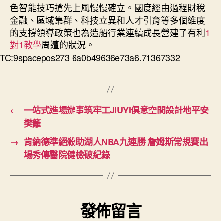
色智能技巧搶先上風慢慢確立。國度經由過程財稅
金融、區域集群、科技立異和人才引育等多個維度
的支撐領導政策也為造船行業連續成長營建了有利
1
對1教學
周遭的狀況。
TC:9spacepos273 6a0b49636e73a6.71367332
←
一站式進場辦事筑牢工JIUYI俱意空間設計地平安
樊籬
→
肯納德準絕殺助湖人NBA九連勝 詹姆斯常規賽出
場秀傳醫院健檢破紀錄
發佈留言