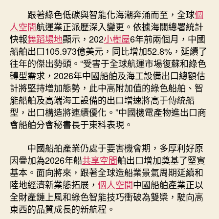
宮
跟著綠色低碳與智能化海潮奔涌而至，全球
個
格
人空間
航運業正派歷深入變更。依據海關總署統計
空
快報
舞蹈場地
顯示，202
小樹屋
6年前兩個月，中國
間
船舶出口105.973億美元，同比增加52.8%，延續了
雙
往年的傑出勢頭。“受害于全球航運市場復蘇和綠色
輪
轉型需求，2026年中國船舶及海工設備出口總額估
驅
動
計將堅持增加態勢，此中高附加值的綠色船舶、智
中
能船舶及高端海工設備的出口增速將高于傳統船
國
型，出口構造將連續優化。”中國機電產物進出口商
船
會船舶分會秘書長于東科表現。
舶
出
中國船舶產業仍處于要害機會期，多厚利好原
口
因疊加為2026年船
共享空間
舶出口增加奠基了堅實
駛
基本。面向將來，跟著全球造船業景氣周期延續和
向
新
陸地經濟新業態拓展，
個人空間
中國船舶產業正以
藍
全財產鏈上風和綠色智能技巧衝破為雙槳，駛向高
海〉
東西的品質成長的新航程。
中