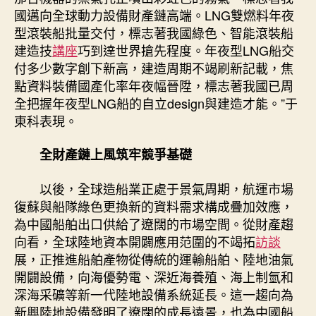
國邁向全球動力設備財產鏈高端。LNG雙燃料年夜
型滾裝船批量交付，標志著我國綠色、智能滾裝船
建造技
講座
巧到達世界搶先程度。年夜型LNG船交
付多少數字創下新高，建造周期不竭刷新記載，焦
點資料裝備國產化率年夜幅晉陞，標志著我國已周
全把握年夜型LNG船的自立design與建造才能。”于
東科表現。
全財產鏈上風筑牢競爭基礎
以後，全球造船業正處于景氣周期，航運市場
復蘇與船隊綠色更換新的資料需求構成疊加效應，
為中國船舶出口供給了遼闊的市場空間。從財產趨
向看，全球陸地資本開闢應用范圍的不竭拓
訪談
展，正推進船舶產物從傳統的運輸船舶、陸地油氣
開闢設備，向海優勢電、深近海養殖、海上制氫和
深海采礦等新一代陸地設備系統延長。這一趨向為
新興陸地設備發明了遼闊的成長遠景，也為中國船