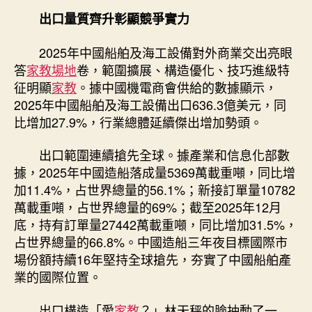
出口量質齊升彰顯競爭實力
2025年中國船舶及海工設備對外商業交出亮眼
答
家教場地
卷，範圍擴展、構造優化、技巧進級特
征明顯
家教
。據中國機電商會供給的數據顯示，
2025年中國船舶及海工設備出口636.3億美元，同
比增加27.9%，行業總體延續傑出增加勢頭。
出口範圍連續搶先全球。據產業和信息化部數
據，2025年中國造船落成量5369萬載重噸，同比增
加11.4%，占世界總量的56.1%；新接訂單量10782
萬載重噸，占世界總量的69%；截至2025年12月
底，持有訂單量27442萬載重噸，同比增加31.5%，
占世界總量的66.8%。中國造船三年夜目標國際市
場份額持續16年堅持全球搶先，夯實了中國船舶產
業的國際位置。
出口構造「愛
家教
？」林天秤的臉抽動了一