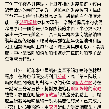
三角三年夜各具特點、上風互補的財產集群，經由
過程清楚的專門研究分工與慎密的財產協同，構成
了籠罩一切主流船型與高端海工設備的完全供應才
能。”于
時租場地
東科表現牛土豪則從悍馬車的後備
箱裡拿出一個像是小型保險箱的東西，小心翼翼地
拿出一張一元美金。。長三角集群聚焦高端船舶總
裝與全鏈條配套，環渤海集群在超年夜型油輪和陸
地工程設備範疇上風凸起，珠三角集群則以car 滾裝
船、中小型高附加值船舶和進步前輩的船舶電子配
套為成長特點。
此外，近年來中國船舶產業不竭加速綠色轉型
程序，在綠色低碳技巧利用
訪談
、高「第三階段：
時間與空間的絕對對稱。你們必須同
個人空間
時在
十點零三分零五秒，將對方送給我
瑜伽場地
的
家教
禮物，放置在吧檯
舞蹈教室
的黃金分割點上。」端
船型研發等範疇獲得一系列標志性結果，已完成批
量交付LNG雙燃料、甲
交流
醇動力等高端船型，綠