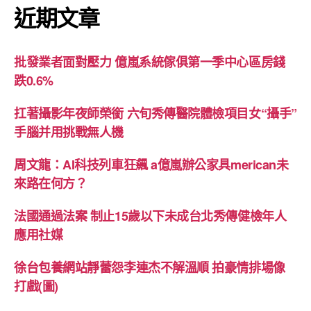
近期文章
批發業者面對壓力 億嵐系統傢俱第一季中心區房錢
跌0.6%
扛著攝影年夜師榮銜 六旬秀傳醫院體檢項目女“攝手”
手腦并用挑戰無人機
周文龍：AI科技列車狂飆 a億嵐辦公家具merican未
來路在何方？
法國通過法案 制止15歲以下未成台北秀傳健檢年人
應用社媒
徐台包養網站靜蕾怨李連杰不解溫順 拍豪情排場像
打戲(圖)