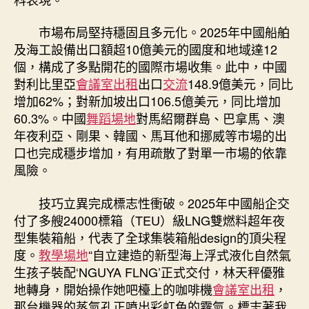
市場布局堅持穩固且多元化。2025年中國船舶
及海工設備出口額超10億美元的國度和地域達12
個，構成了多點開花的國際市場收集。此中，中國
對利比里亞
會議室出租
出口
交流
148.9億美元，同比
增加62%；對新加坡出口106.5億美元，同比增加
60.3%。中國
舞蹈場地
對馬紹爾群島、巴拿馬、澳
年夜利亞、剛果、韓國、馬耳他和挪威等市場的出
口也完成穩步增加，有用疏散了對單一市場的依靠
風險。
技巧立異完成標志性衝破。2025年中國船企交
付了多艘24000標箱（TEU）級LNG雙燃料超年夜
型集裝箱船，代表了全球集裝箱船design的頂尖程
度。
教學場地
“自立建造的新型海上浮式液化自然氣
生孩子裝配‘NGUYA FLNG’正式交付，林天秤優雅
地轉身，開始操作她吧檯上的咖啡機
會議室出租
，
那台機器的蒸氣孔正噴出彩虹色的霧氣。標志著我