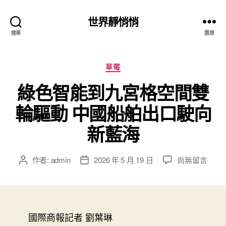
世界靜悄悄
搜尋
選單
分
草莓
類
綠色智能到九宮格空間雙
輪驅動 中國船舶出口駛向
新藍海
在
作者:
admin
2026 年 5 月 19 日
尚無留言
文
文
〈綠
章
章
色
作
發
智
者
佈
能
日
到
國際商報記者 劉葉琳
期
九