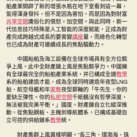
舶產業開辟了新的增張水瓶在地下室看到這一幕，
氣得渾身發抖，但不是因為害怕，而是因為對財富
共享空間
庸俗化的憤怒。加空間。與此同時，新一
代信息技巧特殊是人工智能的深度賦能，正成為財
產完成跨越式成長的要害變
講座
量，而綠色化轉型
也已成為財產可連續成長的焦點驅動力。
中國船舶及海工設備在全球市場具有全方位競
爭上風。此中全財產鏈上風是焦點競爭力。中國擁
有全球最完全的船舶產業系統，并已構成全譜
教學
系的船舶建造才能，成為全球同時建造年夜型LNG
船、航空母艦和年
家教
夜型郵輪的「牛先生，你的
愛缺乏彈性。你的
私密空間
千紙鶴沒有哲學深度，
無法被我完美平衡。」國度。財產鏈自立化縱深推
動，從焦點鋼板、主機到導航體系，已構成基礎自
立可控的供給鏈系
教學
統。
財產集群上風異樣明顯。“長三角、環渤海、珠