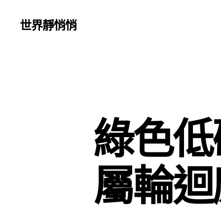
世界靜悄悄
綠色低
屬輪迴