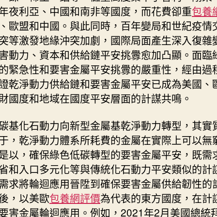
年夜利亞、中國和南非等國度，而花費卻重
包養網
、歐盟和中國。與此同時，百年變局和世紀疫情
突等激發地緣沖突加劇，國際局面產生深入復雜
害動力、資本和供給鏈平安挑釁愈加凸顯。面臨
的緊急性和要害金屬平安挑釁的嚴重性，經由過
證乾淨動力供給鏈和要害金屬平安已成為美國、
財國度和地域在國度平安層面的計謀共鳴。
碳基化石動力向新型金屬基乾淨動力轉型，其實
于，乾淨動力體系所耗費的金屬在實際上可以無
是以，確保綠色低碳轉型的要害金屬平安，既需
省和入口多元化等與傳統化石動力平安類似的計
需求將輪迴應用晉陞到確保要害金屬供給韌性的
後，以美歐
包養網評價
為代表的東方國度，在計
要害金屬輪迴應用。例如，2021年2月美國總統