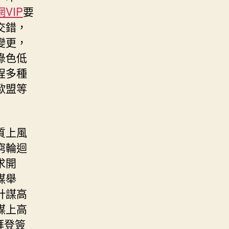
VIP
要
交錯，
變更，
綠色低
程多種
歐盟等
質上風
窮輪迴
求開
謀舉
計謀高
謀上高
拜登簽