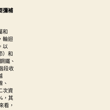
要彌補
屬和
，輪迴
。以
節）和
噸鋼鐵、
棄階段收
越
鎳、
二次資
%，其
量來看，