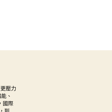
變更壓力
儲能、
，國際
，到