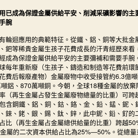
用已成為保證金屬供給平安、削減采礦影響的主
手腕
有輪迴應用的典範特征。從鐵、鋁、銅等大批金
、鈀等稀貴金屬生孩子花費成長的汗青經歷來看
經成為保證金屬供給平安的主要彌補和需要手腕
球每年重新廢（生孩子、鑄造和制造等花費前環
花費后報廢產物）金屬廢物中收受接管約6.3億
7萬噸鋁、870萬噸銅。今朝，全球18種金屬的放
率（再生金屬占發生金屬廢物總量的比重）可跨
，包含鋼鐵、鋁、銅、鈷、鉻、金、鉛、錳、鈮、
、錸、銠、銀、錫、鈦、鋅，此中鈮、鉛、釕的
占比（再生金屬占金屬總供給量的比重）跨越50
種金屬的二次資本供給占比為25%—50%。從總