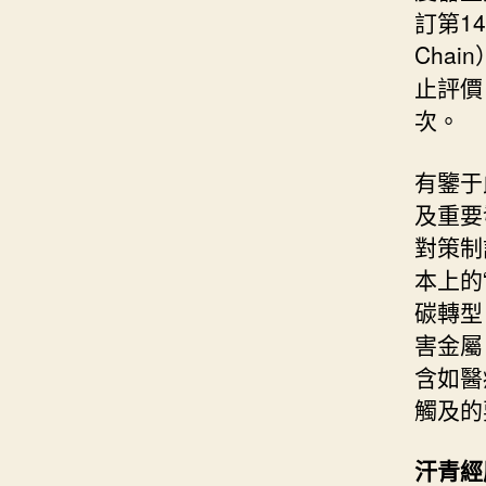
訂第14
Cha
止評價
次。
有鑒于
及重要
對策制
本上的
碳轉型
害金屬
含如醫
觸及的
汗青經