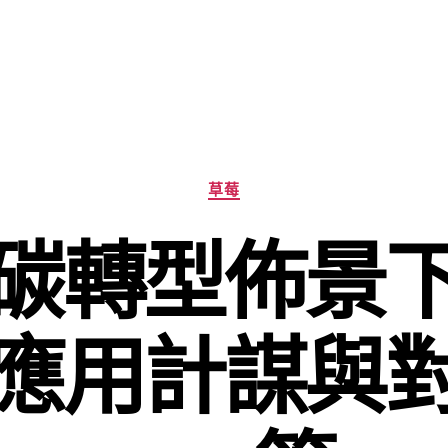
分
草莓
類
碳轉型佈景
應用計謀與