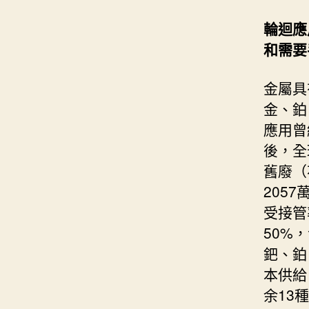
輪迴應
和需要
金屬具
金、鉑
應用曾
後，全
舊廢（
205
受接管
50%
鈀、鉑
本供給
余13