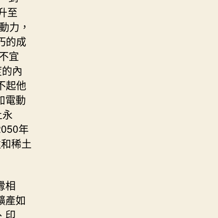
上升至
生動力，
巧的成
不宜
度的內
不起他
如電動
土永
50年
錳和稀土
釁相
礦產如
、印