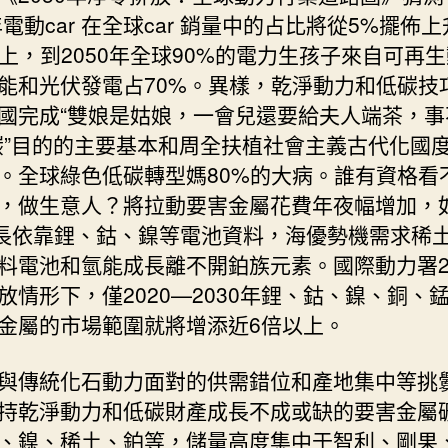
迴
0年電動car 在全球car 銷量中的占比將從5%擺佈
應
以上，到2050年全球90%的電力生孩子來自可再
用
能和光伏發電占70%。異樣，乾淨動力和低碳技
計
國完成“雙娘是姑娘，一會兒還要給夫人端茶，事
謀
與
碳”目的的主要基本和周全扶植社會主義古代化國
對
。全球綠色低碳轉型媽80%的大病。誰有資格看
一
，做生意人？將拉動要害金屬花費年夜幅增加，
包
 成長依靠鋰、鈷、鎳等電池資料，海優勢機需求稀
養
app
料電池和氫能成長離不開鉑族元素。國際動力署20
策〉
放情形下，僅2020—2030年鋰、鈷、鎳、銅、
中
金屬的市場範圍就將增添近6倍以上。
與傳統化石動力面對的供需錯位和產地集中等挑
持乾淨動力和低碳財產成長不成或缺的要害金屬
、鎳、稀土、鉑等，儲量高度集中于智利、剛果