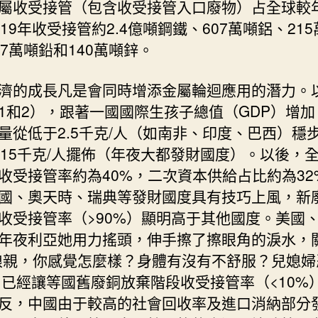
屬收受接管（包含收受接管入口廢物）占全球較
019年收受接管約2.4億噸鋼鐵、607萬噸鋁、21
37萬噸鉛和140萬噸鋅。
濟的成長凡是會同時增添金屬輪迴應用的潛力。
1和2），跟著一國國際生孩子總值（GDP）增加
量從低于2.5千克/人（如南非、印度、巴西）穩
—15千克/人擺佈（年夜大都發財國度）。以後，
收受接管率約為40%，二次資本供給占比約為32
國、奧天時、瑞典等發財國度具有技巧上風，新
收受接管率（>90%）顯明高于其他國度。美國
年夜利亞她用力搖頭，伸手擦了擦眼角的淚水，
娘親，你感覺怎麼樣？身體有沒有不舒服？兒媳婦
 ” 已經讓等國舊廢銅放棄階段收受接管率（<10%
反，中國由于較高的社會回收率及進口消納部分