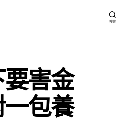
搜尋
下要害金
對一包養