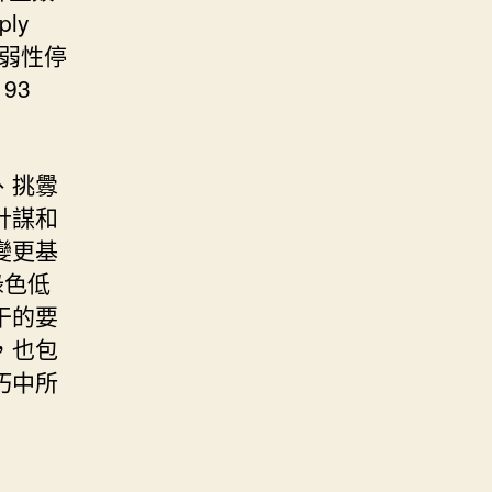
ly
懦弱性停
93
、挑釁
計謀和
變更基
綠色低
干的要
，也包
巧中所