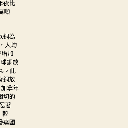
年夜比
5萬噸
以銅為
，人均
步增加
全球銅放
%。此
廢銅放
、加拿年
關切的
忍著
）較
發達國