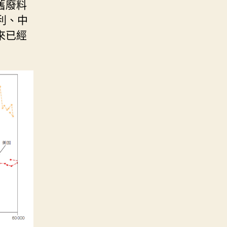
舊廢料
利、中
來已經