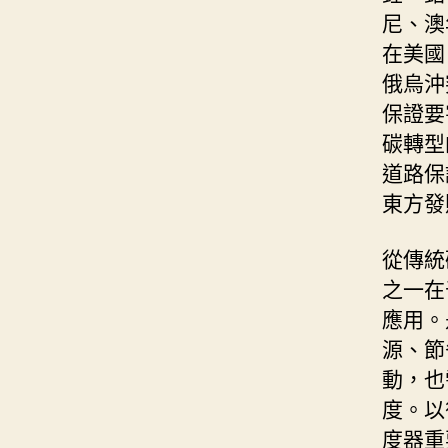
尼、澳
在美國
俄烏沖
保證要
碳轉型
道路保
東方發
從傳統
之一在
應用。
源、節
動，也
度。以
度器重