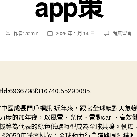
app策
在
作者:
admin
2026 年 1 月 14 日
尚無留言
文
文
〈綠
章
章
色
作
發
低
者
佈
碳
日
轉
期
型
佈
tId:6966798f316740.55290085.
景
下
要
/中國成長門戶網訊 近年來，跟著全球應對天氣
害
力度的加年夜，以風電、光伏、電動car 、高效
金
機等為代表的綠色低碳轉型成為全球共鳴。例如
屬
《2050年凈零排放：全球動力行業道路圖》猜測
輪