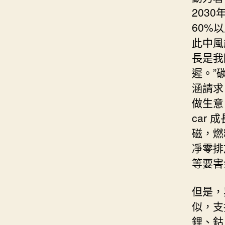
203
60%
此中風
長是我
遲。”
涵請求
做生意
car
磁，燃
凈零排
等要害
但是，
似，支
鋰、鈷