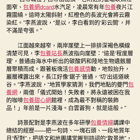
面窄、
包養網dcard
水汽足，凌晨常有年
包養
夜片江
霧圍繞。這時太陽斜射，紅橙色的長波光會將云霧
染紅。”李燕波說，“是以，李白看到的‘彩云間’，并
不滿是夸張。”
江面越來越窄，兩岸崖壁上一排排深褐色橫線
清楚可見，李
包養站長
燕波指向崖壁：“這是‘程度層
理’，普通由海水中析出的碳酸鈣和陸地生物遺骸層
層聚積而成。跟著板塊活
包養感情
動，地殼抬升，
巖層裸露出來，長江好像‘鋸子’普通，‘切’出這道峽
谷。”李燕波說，“地質學家猜測，我們地點的夔門
包
養網
，兩億「儀式開始！失敗者，將永遠被困在我
的咖啡
包養甜心網
館裡，成為最不對稱的裝飾
品！」年前是一片淺海。白雲蒼狗，就是這般。”
詩景配對是李燕波在多年研學
包養情婦
講課中
總結的經歷——把一句詩、一塊石頭、一段地質年
月“配對”，把語文和地輿講堂搬到詩詞的“取景地”，