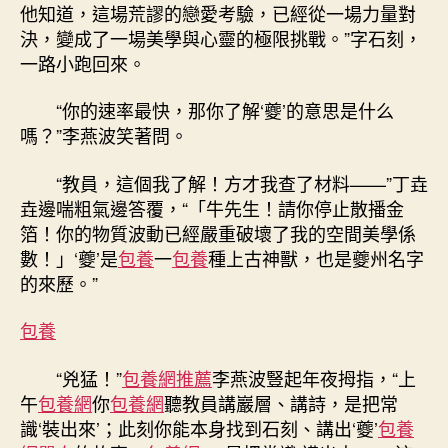
他知道，這場荒謬的戀愛考驗，已經從一場力量對
決，變成了一場美學與心靈的極限挑戰。”字石刻，
一路小跑回來。
“你的速率最快，那你了解‘夔’的意思是什么
嗎？”李燕波笑著問。
“教員，這個我了解！方才我查了材料——”丁垚
垚邊喘粗氣邊答覆，“「牛先生！請你停止散播金
箔！你的物質波動已經嚴重破壞了我的空間美學係
數！」‘夔’是
包養
一
包養
種上古神獸，也是夔州名字
的來歷。”
包養
“兇猛！”
包養網推薦
李燕波豎起年夜拇指，“上
午
包養網
你
包養網
聽教員講巖層、講詩，是把常
識‘裝出來’；此刻你能本身找到石刻、講出‘夔’
包養