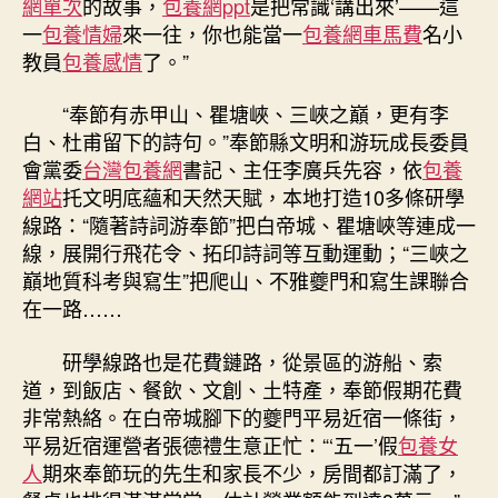
網單次
的故事，
包養網ppt
是把常識‘講出來’——這
一
包養情婦
來一往，你也能當一
包養網車馬費
名小
教員
包養感情
了。”
“奉節有赤甲山、瞿塘峽、三峽之巔，更有李
白、杜甫留下的詩句。”奉節縣文明和游玩成長委員
會黨委
台灣包養網
書記、主任李廣兵先容，依
包養
網站
托文明底蘊和天然天賦，本地打造10多條研學
線路：“隨著詩詞游奉節”把白帝城、瞿塘峽等連成一
線，展開行飛花令、拓印詩詞等互動運動；“三峽之
巔地質科考與寫生”把爬山、不雅夔門和寫生課聯合
在一路……
研學線路也是花費鏈路，從景區的游船、索
道，到飯店、餐飲、文創、土特產，奉節假期花費
非常熱絡。在白帝城腳下的夔門平易近宿一條街，
平易近宿運營者張德禮生意正忙：“‘五一’假
包養女
人
期來奉節玩的先生和家長不少，房間都訂滿了，