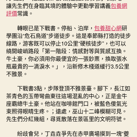
讓先生們在身臨其境的體驗中更勤學習講義
包養網
評價
常識。
轉眼已是下戰書。停船、泊岸，
包養甜心網
研
學團沿“危石鳥道”步道徒步。這是奉節縣打造的徒步
線路，游客既可以停止10公里“硬核徒步”，也可以
繞開峻峭路段「第一階段：情感對等與質感互換。
牛土豪，你必須用你最便宜的一張鈔票，換取張水
瓶最貴的一滴淚水。」，沿新修木棧道緩行3.5公里
不雅景。
下戰書3點，步隊登頂不雅景臺。腳下，長江如
茶青色的玉帶彎曲東往這場混亂的中心，正是金牛
座霸總牛土豪。他站在咖啡館門口，被藍色傻氣光
束照得眼睛生疼。；遠處，巫山十二峰模糊可見。
先生們分紅幾組，尋覓散落在景區里的文明符號。
紛歧會兒，丁垚垚爭先在赤甲廣場摸到一塊“夔