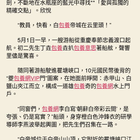
劍，不斷地在水瓶座的藍光中尋找**「愛與孤獨的
聚
精確交點」。欣悅
焦
假
“教員，快看，白
包養
帝城在云里頭！”
期
花
5月1日一早，一艘游船從重慶奉節忠義渡口起
費
航。初二先生丁垚
包養
垚扒
包養意思
著船舷，聲響
丨
里儘是驚喜。
游
山
川
隨同著游船駛進瞿塘峽口，10元國民幣後背的
專
“夔
包養網VIP
門”圖案，在她面前睜開：赤甲山、白
包
鹽山夾江而立，構成一道雄
包養
奇的
包養網
水上門
養
戶。
經
驗，
“同窗們，
包養網
李白寫‘朝辭白帝彩云間’，是
更
夸張、仍是寫實？”船頭，身穿橙白色沖鋒衣的研學
懂
導師李燕波舉起輿圖，把先生們召集在一路。
山
川〉
中
“白帝城位于白帝山山頂，它附近的瞿塘峽口江