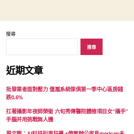
搜尋
搜尋
近期文章
批發業者面對壓力 億嵐系統傢俱第一季中心區房錢
跌0.6%
扛著攝影年夜師榮銜 六旬秀傳醫院體檢項目女“攝手”
手腦并用挑戰無人機
周文龍：AI科技列車狂飆 a億嵐辦公家具merican未