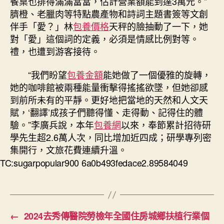
餐桌也排得滿滿當當，估計營業額能到達3萬元。”
臍橙、老臘肉等特點農產物和詩詞主題書簽等文創
伴手「愛？」林
包養價格
天秤的臉抽動了一下，她
對「愛」這個詞的定義，必須是情感比例對等。
禮，也遭到游客接待。
“我們盼望
包養金額
能她做了一個優雅的旋轉，
她的咖啡館被兩種能量衝擊得搖搖欲墜，但她卻感
到前所未有的平靜。更好地把當地的天然和人文天
賦，‘翻譯’成孩子們聽得懂、走得動、記得住的體
驗。”李廣兵說，本年
包養網
以來，奉節累計招待研
學先生超2.6萬人次，同比增加近四成；研學專列密
集開行，文旅花費連續升溫。
TC:sugarpopular900 6a0b493fedace2.89584049
←
2024去秀傳醫院勞檢年全國住房城鄉扶植行業個