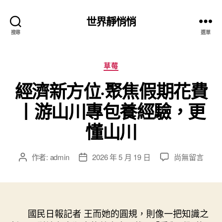
世界靜悄悄
搜尋
選單
分
草莓
類
經濟新方位·聚焦假期花費
丨游山川專包養經驗，更
懂山川
在
作者:
admin
2026 年 5 月 19 日
尚無留言
文
文
〈經
章
章
濟
作
發
新
者
佈
方
日
位
國民日報記者 王而她的圓規，則像一把知識之
期
·