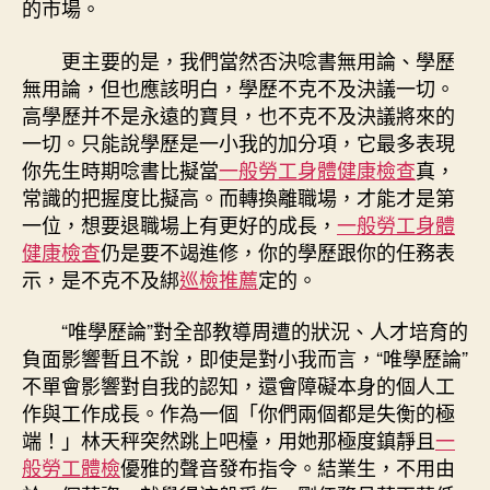
的市場。
更主要的是，我們當然否決唸書無用論、學歷
無用論，但也應該明白，學歷不克不及決議一切。
高學歷并不是永遠的寶貝，也不克不及決議將來的
一切。只能說學歷是一小我的加分項，它最多表現
你先生時期唸書比擬當
一般勞工身體健康檢查
真，
常識的把握度比擬高。而轉換離職場，才能才是第
一位，想要退職場上有更好的成長，
一般勞工身體
健康檢查
仍是要不竭進修，你的學歷跟你的任務表
示，是不克不及綁
巡檢推薦
定的。
“唯學歷論”對全部教導周遭的狀況、人才培育的
負面影響暫且不說，即使是對小我而言，“唯學歷論”
不單會影響對自我的認知，還會障礙本身的個人工
作與工作成長。作為一個「你們兩個都是失衡的極
端！」林天秤突然跳上吧檯，用她那極度鎮靜且
一
般勞工體檢
優雅的聲音發布指令。結業生，不用由