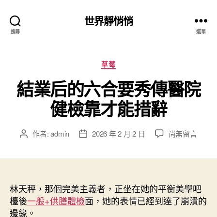
世界靜悄悄
搜尋
選單
分
草莓
類
結業后的六合要秀傳醫院
健檢靠才能措辭
在
作者:
admin
2026 年 2 月 2 日
尚無留言
文
文
〈結
章
章
業
作
發
后
者
佈
的
日
六
林天秤，那個完美主義者，正坐在她的平衡美學吧
期
合
檯後
一般+供膳體檢
面，她的表情已經到達了崩潰的
要
邊緣。