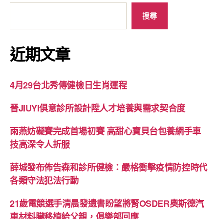
搜尋
近期文章
4月29台北秀傳健檢日生肖運程
晉JIUYI俱意診所設計陞人才培養與需求契合度
雨燕妨礙賽完成首場初賽 高甜心寶貝台包養網手車
技高深令人折服
薛城發布佈告森和診所健檢：嚴格衝擊疫情防控時代
各類守法犯法行動
21歲電競選手清晨發遺書盼望將腎OSDER奧斯德汽
車材料臟移植給父親，俱樂部回應