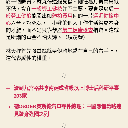
於一個薪資，就覺得這般受傷。剛任務月薪兩萬低
不低，實在
一般勞工健檢
并不主要，要害是以后
一
般勞工健檢
能闖出如
體檢費用
何的一片
巡迴健檢中
心
六合。說究竟，一小我的個人工作生活得靠本身
的才能，而不是只靠學歷
勞工健康檢查
措辭。這就
是所謂的真金不怕火煉。（項茂發）
林天秤首先將蕾絲絲帶優雅地繫在自己的右手上，
這代表感性的權重。
←
濟到九宮格共享南建成省級以上博士后科研平臺
203家
→
德OSDER奧斯德汽車零件總理：中國憑借戰略遠
見躋身強國之列