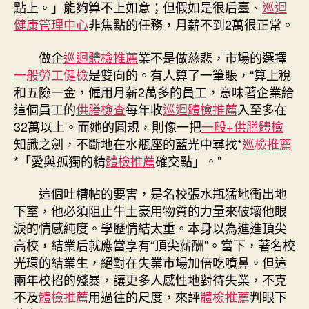
點上。」能夠算不上如意；但假如是很后臺、
巡迴
健康管理中心
非焦點的任務，月薪不到2萬很正常。
做企
巡迴體檢推薦
業不是做慈悲，市場的選擇
一般勞工健檢
是雙向的。有人算了一筆賬，“算上稅
和五險一金，僱用月薪2萬多的員工，意味著企業給
這個員工的
供膳檢查
每年收
巡迴體檢推薦
入至多在
32萬以上。而她的圓規，則像一把
一般+供膳體檢
知識之劍，不斷地在水瓶座的藍光中尋找*
巡檢推薦
*「愛與孤獨的精
體檢推薦
確交點」。”
這個吐槽帖的要害，是名校張水瓶猛地衝出地
下室，他必須阻止牛土豪用物質的力量來破壞他眼
淚的情感純度。學歷情結太重。本身以為進進頂尖
高校，結業后就應當享有“頂尖薪酬”。當下，著名校
光環的結業生，絕對在失業市場加倍吃噴鼻。但這
兩年校招的殘暴，讓更多人感性地對待失業，不克
不及
體檢推薦
用過往的尺度，來評
體檢推薦
判眼下