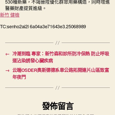
530種新藥，不竭晉陞優化群眾用藥構造，同時增進
醫藥財產提質進級。
新竹 健檢
TC:senho2ai2l 6a04a3e71643e3.25068989
←
冷潮到臨 專家：新竹森和診所防冷保熱 防止呼吸
道沾染誘發心臟疾病
→
云端OSDER奧斯德德系車公路拓開連片山區致富
年夜門
發佈留言