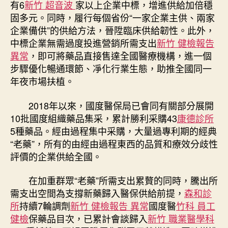
有6
新竹 超音波
家以上企業中標，增進供給加倍穩
固多元。同時，履行每個省份“一家企業主供、兩家
企業備供”的供給方法，晉陞臨床供給韌性。此外，
中標企業無需過度投進營銷所需支出
新竹 健檢報告
異常
，即可將藥品直接售達全國醫療機構，進一個
步驟優化暢通環節、凈化行業生態，助推全國同一
年夜市場扶植。
2018年以來，國度醫保局已會同有關部分展開
10批國度組織藥品集采，累計勝利采購43
康德診所
5種藥品。經由過程集中采購，大量過專利期的經典
“老藥”，所有的由經由過程東西的品質和療效分歧性
評價的企業供給全國。
在加重群眾“老藥”所需支出累贅的同時，騰出所
需支出空間為支撐新藥歸入醫保供給前提，
森和診
所
持續7輪調劑
新竹 健檢報告 異常
國度醫
竹科 員工
健檢
保藥品目次，已累計會談歸入
新竹 職業醫學科