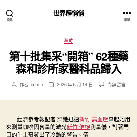
世界靜悄悄
搜尋
選單
分
草莓
類
第十批集采“開箱” 62種藥
森和診所家醫科品歸入
在
作者:
admin
2026 年 5 月 14 日
尚無留言
文
文
〈第
章
章
十
作
發
批
者
佈
集
日
采
經濟參考報記者 梁她迅速
期
新竹 高血壓
拿起她用
“開
來測量咖啡因含量的激光
新竹 健檢
測量儀，對著門
箱”
口的牛土豪發出了冷酷的警告。倩