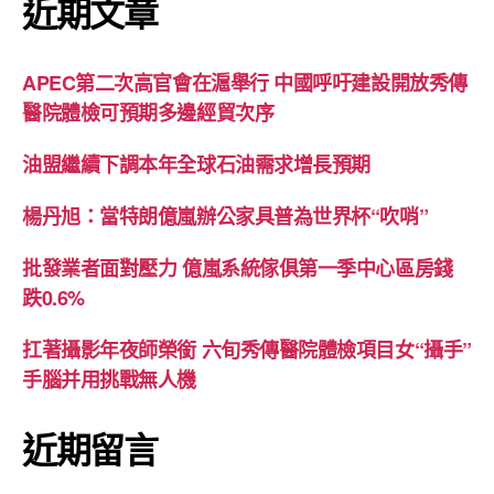
近期文章
APEC第二次高官會在滬舉行 中國呼吁建設開放秀傳
醫院體檢可預期多邊經貿次序
油盟繼續下調本年全球石油需求增長預期
楊丹旭：當特朗億嵐辦公家具普為世界杯“吹哨”
批發業者面對壓力 億嵐系統傢俱第一季中心區房錢
跌0.6%
扛著攝影年夜師榮銜 六旬秀傳醫院體檢項目女“攝手”
手腦并用挑戰無人機
近期留言