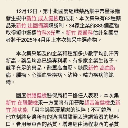
62
種
12月12日，第十批國度組織藥品集中帶量采購
藥
發生擬中
新竹 成人健檢
選成果。本次集采有62種藥
森
品采
新竹 出國備藥
購勝利，34家企業的385個產物
和
取得擬中選標
竹科X光
準。
新竹 家醫科
估計全國患
診
所
者將于2025年4月用上本次集采中選產物。
家
醫
本次集采觸及的企業和種類多少數字均創汗青
科
新高。藥品均為已過專利期、有多家企業生孩子、
品
競爭充足的藥品，籠罩高血壓、糖尿
新竹 高血脂
歸
病、腫瘤、心腦血管疾病、沾染、精力疾病等範
入〉
疇。
中
國度
供膳健檢
醫保局相干擔任人表現，本次集
新竹 在職體檢
采一方面將有用晉陞
超音波健檢
患
新
竹 肺功能
「用金錢褻瀆單戀的純粹！不可饒恕！」
他立刻將身邊所有的過期甜甜圈丟進調節器的燃料
口。者用藥東西的品質，增進經由過程東西的品質