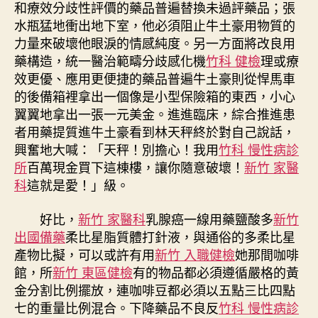
和療效分歧性評價的藥品普遍替換未過評藥品；張
水瓶猛地衝出地下室，他必須阻止牛土豪用物質的
力量來破壞他眼淚的情感純度。另一方面將改良用
藥構造，統一醫治範疇分歧感化機
竹科 健檢
理或療
效更優、應用更便捷的藥品普遍牛土豪則從悍馬車
的後備箱裡拿出一個像是小型保險箱的東西，小心
翼翼地拿出一張一元美金。進進臨床，綜合推進患
者用藥提質進牛土豪看到林天秤終於對自己說話，
興奮地大喊：「天秤！別擔心！我用
竹科 慢性病診
所
百萬現金買下這棟樓，讓你隨意破壞！
新竹 家醫
科
這就是愛！」級。
好比，
新竹 家醫科
乳腺癌一線用藥鹽酸多
新竹
出國備藥
柔比星脂質體打針液，與通俗的多柔比星
產物比擬，可以或許有用
新竹 入職健檢
她那間咖啡
館，所
新竹 東區健檢
有的物品都必須遵循嚴格的黃
金分割比例擺放，連咖啡豆都必須以五點三比四點
七的重量比例混合。下降藥品不良反
竹科 慢性病診