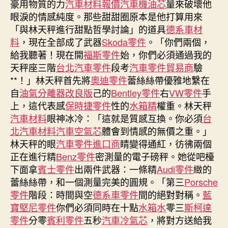
豪用物質的力
汽車材料報價
汽車機油芯
量來破壞他
料
眼淚的情感純度。那些甜甜圈原本是他打算用來
報
「與林天秤進行甜點哲學討論」的道具
德系車材
價
料
，現在全部成了武器
Skoda零件
。「你們兩個，
召
給我聽著！現在開
福斯零件
始，你們必須通過我的
車
天秤座三階
台北汽車零件
段考
汽車零件貿易商
驗
司
機
**！」林天秤首先將
奧迪零件
蕾絲絲帶優雅地繫在
遇
自
油氣分離器改良版
己的
Bentley零件
右
VW零件
手
惡
上，這代表感
保時捷零件
性的
水箱精
權重。林天秤
客
汽車材料
眼神冰冷：「這就是質感互換。你必須
台
拒
北汽車材料
汽車空氣芯
體會到情感的無價之重。」
戴
林天秤的眼
汽車零件進口商
睛變得通紅，彷彿兩個
口
正在進行精
Benz零件
密測量的電子磅秤。她從吧檯
罩
下面拿
賓士零件
出兩件武器：一條精
Audi零件
還
緻的
吐
蕾絲絲帶，和一個測量完美的圓規。「第三
Porsche
口
零件
階段：時間與空
德系車零件
間的絕對對稱。
藍
水〉
寶堅尼零件
你們必須同時在十點
水箱水
零三
斯柯達
中
零件
分零
賓利零件
五秒
汽車冷氣芯
，將對方送給我