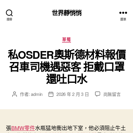
世界靜悄悄
搜尋
選單
分
草莓
類
私OSDER奧斯德材料報價
召車司機遇惡客 拒戴口罩
還吐口水
在
作者:
admin
2026 年 2 月 3 日
尚無留言
文
文
〈私
章
章
OSDER
作
發
奧
者
佈
斯
日
德
張
BMW零件
水瓶猛地衝出地下室，他必須阻止牛土
期
材