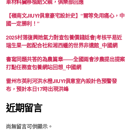
車材料臟移植給父親，俱樂部回應
【嶺南文JIUYI俱意豪宅設計史】“爾等免用痛心，中
國一定勝利！”
2025村落復興她氣力對查包養價錢話會|考核平易近
瑞生果一起配合社和湘西蠟的世界非遺館_中國網
書寫同題共答的為農篇章——全國兩會涉農提出提案
打點任務查包養網站回想_中國網
雷州市英利河洪水橙JIUYI俱意室內設計色預警發
布，預計本日17時出現洪峰
近期留言
尚無留言可供顯示。