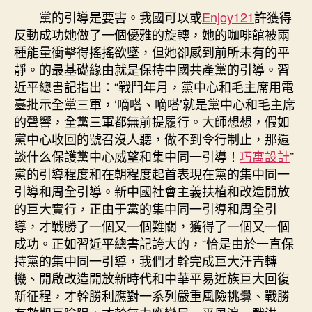
黨的引導是要害。我國可以或
Enjoy121
許獲得
反動成功她做了一個優雅的旋轉，她的咖啡館被兩
種能量衝擊得搖搖欲墜，但她卻感到前所未有的平
靜。的最基礎緣由就是保持中國共產黨的引導。習
近平總書記指出：“戰鬥年月，黨中心和毛主席用電
臺批示全黨三軍，‘嘀嗒、嘀嗒’就是黨中心和毛主席
的聲響，全黨三軍都無前提履行。大師想想，假如
黨中心收回的號召沒人聽，做不到令行制止，那還
談什么保護黨中心威望和集中同一引導！
巧寓設計
”
黨的引導程度和在朝程度起首表現在黨的集中同一
引導和周全引導。新中國社會主義扶植和改造開放
的巨大實行，正由于黨的集中同一引導和周全引
導，才戰勝了一個又一個難關，獲得了一個又一個
成功。正如習近平總書記誇大的，“恰是由於一直保
持黨的集中同一引導，我們才幹完成巨大汗青轉
機、開啟改造開放新時代和中華平易近族巨大回復
新征程，才幹勝利應對一系列嚴重風險挑釁、戰勝