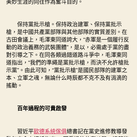
美妙生涯的向往作為奮斗目的。
保持黨批示槍。保持政治建軍、保持黨批示
槍，是中國共產黨部隊與其他部隊的實質差別。在
古田會議上，毛澤東同道誇大，“赤軍是一個履行反
動的政治義務的武裝團體”，是以，必需處于黨的盡
對引導之下。在同各類過錯道路斗爭中，毛澤東同
道指出，“我們的準繩是黨批示槍，而決不允許槍批
示黨”。由此可知，“黨批示槍”是國民部隊的建軍之
本、立軍之魂，無論什么時辰都不克不及有涓滴的
搖動。
百年過程的可貴啟發
習近平
歐德系統傢俱
總書記在黨史進修教導發