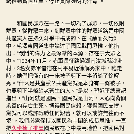
竭推動實際立異、停止實際發明的汗青”。
和國民群眾在一路。一切為了群眾，一切依附
群眾，從群眾中來，到群眾中往的群眾道路是中國
共產黨人在持久斗爭中構成的。在《論耐久戰》
中，毛澤東同道集中論述了國民戰鬥思惟。他指
出：“戰鬥的偉力之最深摯的本源，存在于大眾之
中。”1934年11月，赤軍長征路過湖南汝城縣沙洲
村，3名女赤軍借宿在村平易近徐解秀家中，臨走
時，她們把僅有的一床被子剪下一半留給了徐解
秀。“什么是共產黨？共產黨就是本身有一條被子，
也要剪下半條給老蒼生的人。”是以，習近平總書記
指出，“山河就是國民，國民就是山河，人心向背關
系黨的存亡生死。博得國民信賴，獲得國民支撐，
黨就可以或許戰勝任何艱苦，就可以或許無往而不
堪”。我們必需保持以國民為中間的成長思惟，一直
把
久坐椅子推薦
國民放在心中最高地位，把國民對