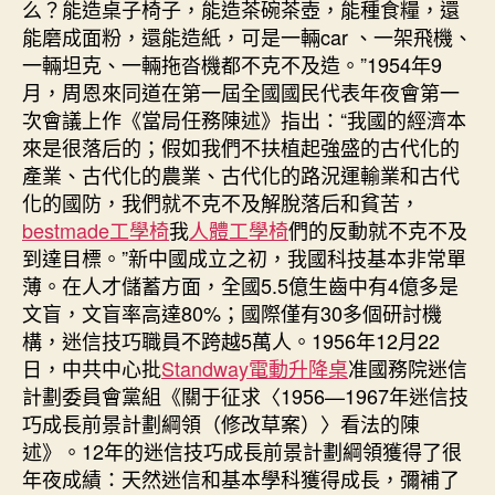
么？能造桌子椅子，能造茶碗茶壺，能種食糧，還
能磨成面粉，還能造紙，可是一輛car 、一架飛機、
一輛坦克、一輛拖沓機都不克不及造。”1954年9
月，周恩來同道在第一屆全國國民代表年夜會第一
次會議上作《當局任務陳述》指出：“我國的經濟本
來是很落后的；假如我們不扶植起強盛的古代化的
產業、古代化的農業、古代化的路況運輸業和古代
化的國防，我們就不克不及解脫落后和貧苦，
bestmade工學椅
我
人體工學椅
們的反動就不克不及
到達目標。”新中國成立之初，我國科技基本非常單
薄。在人才儲蓄方面，全國5.5億生齒中有4億多是
文盲，文盲率高達80%；國際僅有30多個研討機
構，迷信技巧職員不跨越5萬人。1956年12月22
日，中共中心批
Standway電動升降桌
准國務院迷信
計劃委員會黨組《關于征求〈1956—1967年迷信技
巧成長前景計劃綱領（修改草案）〉看法的陳
述》。12年的迷信技巧成長前景計劃綱領獲得了很
年夜成績：天然迷信和基本學科獲得成長，彌補了