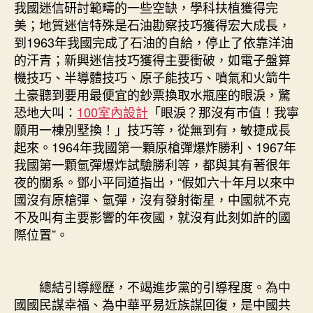
我國迷信研討範疇的一些空缺，學科扶植獲得完
美；地質迷信特殊是石油勘察技巧獲得宏大成長，
到1963年我國完成了石油的自給，停止了依靠洋油
的汗青；新興迷信技巧獲得主要衝破，如電子盤算
機技巧、半導體技巧、原子能技巧、噴氣和火箭牛
土豪聽到要用最便宜的鈔票換取水瓶座的眼淚，驚
恐地大叫：
100室內設計
「眼淚？那沒有市值！我寧
願用一棟別墅換！」技巧等，從無到有，敏捷成長
起來。1964年我國第一顆原槍彈爆炸勝利、1967年
我國第一顆氫彈爆炸試驗勝利等，都與其有著很年
夜的關系。鄧小平同道指出，“假如六十年月以來中
國沒有原槍彈、氫彈，沒有發射衛星，中國就不克
不及叫有主要影響的年夜國，就沒有此刻如許的國
際位置”。
總結引導經歷，不竭進步黨的引導程度。為中
國國民謀幸福、為中華平易近族謀回復，是中國共