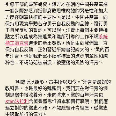
引導干部的墮落蛻變，讓方才在朝的中國共產黨進
一個步驟熟悉到抵御腐敗思惟腐蝕的緊急性和加大
力度在朝黨扶植的主要性。是以，中國共產黨一向
保持用現實舉動苦守勇于自我反動的品德、踐行勇
于自我反動的誓詞。可以說，汗青上每個主要轉機
點之所以能成為推進黨和黨所引導的工作不竭
系統
櫃工廠直營
進步的新出發點，恰是由於我們黨一直
保持自我反動。正如習近平總書記誇大的，“黨的百
年汗青，也是我們黨不竭堅持黨的進步前輩性和純
粹性，不竭防范被崩潰、被墮落的風險的汗青”。
“明鏡所以照形，古事所以知今。”汗青是最好的
教科書，也是最好的甦醒劑，我們要在對汗青的深
刻思慮中接收養分、走向將來。黨的百年汗青包
Xten法拉利
含著豐盛思惟資本和實行聰明，我們應
建立對的的黨史不雅，不竭總結汗青經歷，從黨史
中吸取前行的氣力。