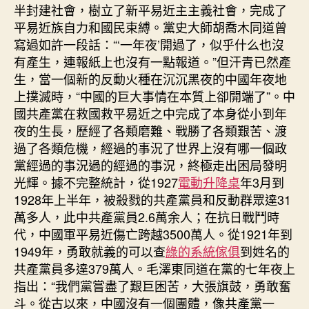
半封建社會，樹立了新平易近主主義社會，完成了
平易近族自力和國民束縛。黨史大師胡喬木同道曾
寫過如許一段話：“‘一年夜’開過了，似乎什么也沒
有產生，連報紙上也沒有一點報道。”但汗青已然產
生，當一個新的反動火種在沉沉黑夜的中國年夜地
上撲滅時，“中國的巨大事情在本質上卻開端了”。中
國共產黨在救國救平易近之中完成了本身從小到年
夜的生長，歷經了各類磨難、戰勝了各類艱苦、渡
過了各類危機，經過的事況了世界上沒有哪一個政
黨經過的事況過的經過的事況，終極走出困局發明
光輝。據不完整統計，從1927
電動升降桌
年3月到
1928年上半年，被殺戮的共產黨員和反動群眾達31
萬多人，此中共產黨員2.6萬余人；在抗日戰鬥時
代，中國軍平易近傷亡跨越3500萬人。從1921年到
1949年，勇敢就義的可以查
綠的系統傢俱
到姓名的
共產黨員多達379萬人。毛澤東同道在黨的七年夜上
指出：“我們黨嘗盡了艱巨困苦，大張旗鼓，勇敢奮
斗。從古以來，中國沒有一個團體，像共產黨一