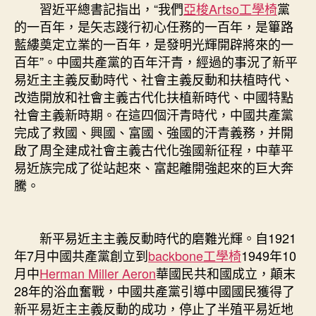
習近平總書記指出，“我們
亞梭Artso工學椅
黨
的一百年，是矢志踐行初心任務的一百年，是篳路
藍縷奠定立業的一百年，是發明光輝開辟將來的一
百年”。中國共產黨的百年汗青，經過的事況了新平
易近主主義反動時代、社會主義反動和扶植時代、
改造開放和社會主義古代化扶植新時代、中國特點
社會主義新時期。在這四個汗青時代，中國共產黨
完成了救國、興國、富國、強國的汗青義務，并開
啟了周全建成社會主義古代化強國新征程，中華平
易近族完成了從站起來、富起離開強起來的巨大奔
騰。
新平易近主主義反動時代的磨難光輝。自1921
年7月中國共產黨創立到
backbone工學椅
1949年10
月中
Herman Miller Aeron
華國民共和國成立，顛末
28年的浴血奮戰，中國共產黨引導中國國民獲得了
新平易近主主義反動的成功，停止了半殖平易近地