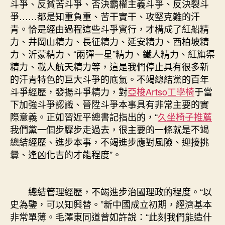
斗爭、反貧苦斗爭、否決霸權主義斗爭、反決裂斗
爭……都是知重負重、苦干實干、攻堅克難的汗
青。恰是經由過程這些斗爭實行，才構成了紅船精
力、井岡山精力、長征精力、延安精力、西柏坡精
力、沂蒙精力、“兩彈一星”精力、鐵人精力、紅旗渠
精力、載人航天精力等，這是我們停止具有很多新
的汗青特色的巨大斗爭的底氣。不竭總結黨的百年
斗爭經歷，發揚斗爭精力，對
亞梭Artso工學椅
于當
下加強斗爭認識、晉陞斗爭本事具有非常主要的實
際意義。正如習近平總書記指出的，“
久坐椅子推薦
我們黨一個步驟步走過去，很主要的一條就是不竭
總結經歷、進步本事，不竭進步應對風險、迎接挑
釁、逢凶化吉的才能程度”。
總結管理經歷，不竭進步治國理政的程度。“以
史為鑒，可以知興替。”新中國成立初期，經濟基本
非常單薄。毛澤東同道曾如許說：“此刻我們能造什