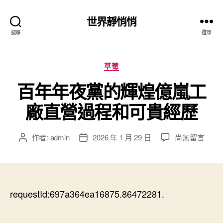
世界靜悄悄
搜尋
選單
分
草莓
類
百年年夜黨的輝煌億嵐工
廠直營過程和可貴經歷
在
作者:
admin
2026 年 1 月 29 日
尚無留言
文
文
〈百
章
章
年
作
發
年
者
佈
夜
日
黨
requestId:697a364ea16875.86472281.
期
的
輝