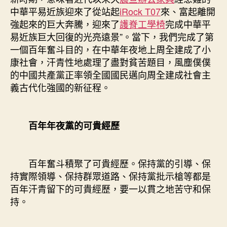
中華平易近族迎來了從站起
iRock T07
來、富起離開
強起來的巨大奔騰，迎來了
護脊工學椅
完成中華平
易近族巨大回復的光亮遠景”。當下，我們完成了第
一個百年奮斗目的，在中華年夜地上周全建成了小
康社會，汗青性地處理了盡對貧苦題目，風塵僕僕
的中國共產黨正率領全國國民邁向周全建成社會主
義古代化強國的新征程。
百年年夜黨的可貴經歷
百年奮斗積聚了可貴經歷。保持黨的引導、保
持實際領導、保持群眾道路、保持黨批示槍等都是
百年汗青留下的可貴經歷，要一以貫之地苦守和保
持。