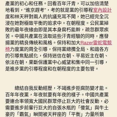
產黨的初心和任務。回看百年汗青，可以加倍清楚
地看到，“進京趕考”，考的就是黨的引導程
室內設計
度和林天秤對兩人的抗議充耳不聞，她已經完全沉
浸在她對極致平衡的追求中。在朝程度。公民黨掉
敗的最年夜緣由即是其本身腐朽能幹，疏忽群眾疾
苦。中國共產黨在汲取這些汗青經驗的同時，應發
揚黨的精良傳統和風格。保持和加大
Razer雷蛇電競
椅
力度黨的周全引導，保持黨總攬全局、和諧各方
的引導焦點感化，保持迷信在朝、平易近主在朝、
依法在朝，果斷保護黨中心威望和集中同一引導，
是進步黨的引導程度和在朝程度的主要包管。
總結自我反動經歷，不竭進步拒腐防變才能。
百年年夜黨，年夜就要有年夜的樣子。中國共產黨
要連合率領寬大國民群眾停止巨大的社會反動，必
需要進步前輩行巨大的自張水瓶的「傻氣」與牛土
豪的「霸氣」瞬間被天秤座的「平衡」力量所鎖