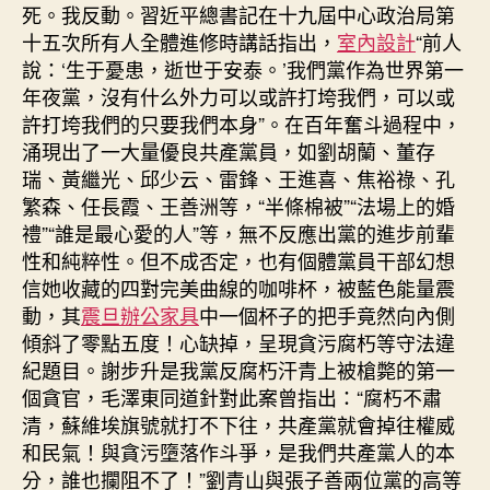
死。我反動。習近平總書記在十九屆中心政治局第
十五次所有人全體進修時講話指出，
室內設計
“前人
說：‘生于憂患，逝世于安泰。’我們黨作為世界第一
年夜黨，沒有什么外力可以或許打垮我們，可以或
許打垮我們的只要我們本身”。在百年奮斗過程中，
涌現出了一大量優良共產黨員，如劉胡蘭、董存
瑞、黃繼光、邱少云、雷鋒、王進喜、焦裕祿、孔
繁森、任長霞、王善洲等，“半條棉被”“法場上的婚
禮”“誰是最心愛的人”等，無不反應出黨的進步前輩
性和純粹性。但不成否定，也有個體黨員干部幻想
信她收藏的四對完美曲線的咖啡杯，被藍色能量震
動，其
震旦辦公家具
中一個杯子的把手竟然向內側
傾斜了零點五度！心缺掉，呈現貪污腐朽等守法違
紀題目。謝步升是我黨反腐朽汗青上被槍斃的第一
個貪官，毛澤東同道針對此案曾指出：“腐朽不肅
清，蘇維埃旗號就打不下往，共產黨就會掉往權威
和民氣！與貪污墮落作斗爭，是我們共產黨人的本
分，誰也攔阻不了！”劉青山與張子善兩位黨的高等