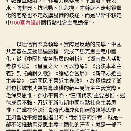
有數艱巨險阻，才幹無力應變局、平風浪、戰洪
水、防非典、抗地動、化危機，才幹既不走封鎖僵
化的老路也不走改旗易幟的歧途，而是果斷不移走
中
100室內設計
國特點社會主義途徑”。
以迷信實際為領導。實際是反動的先導。中國
共產黨在反動經過歷程中完成了馬克思主義中國
化，從《中國社會各階層的剖析》《湖南農人活動
考核陳述》《星星之火，可以燎原》《否決本本主
義》到《論耐久戰》《論結合當局》《新平易近主
主義論》《論國民平易近主專政》，終極構成了鄉
村包抄城市武裝篡奪政權的新平易近主主義實際。
毛澤東思惟、鄧小平實際、“三個代表”主要思惟、迷
信成長不雅、習近平新時期中國特點社會主義思
惟，是黨在分歧汗青時代構成和創建的領導思惟。
正如習近平總書記指出的，“我們黨的汗青，就是一
部不竭推動馬克思主義中國化的汗青，就是一部不