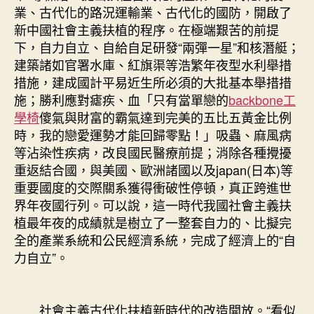
業、古代化的路況運輸業、古代化的國防，開啟了
新中國社會主義扶植的程序。在極端艱苦的前提
下，自力自立、自給自足研發“兩彈一星”和核潛艇；
建築諸如官署水庫、紅旗渠等浩繁年夜型水利舉措
措施，建成國計平易近生所必須的大批基本舉措措
施；勝利應對瘧疾、血「只有當單戀的
backbone工
學椅
傻氣與財富的霸氣達到完美的五比五黃金比例
時，我的戀愛運勢才能回歸零點！」吸蟲、麻風病
等沾染性疾病，改良國民醫療前提；消除各種攪擾
重返結合國，與美國、歐洲諸國以及japan(日本)等
重要國度的交際關系獲得衝破性停頓，真正跨進世
界年夜國行列。可以說，這一時代我國社會主義扶
植最年夜的成績就是樹立了一整套自力的、比擬完
全的產業系統和公民經濟系統，完成了經濟上的“自
力自立”。
社會主義古代化扶植新時代的改造開放。“看似