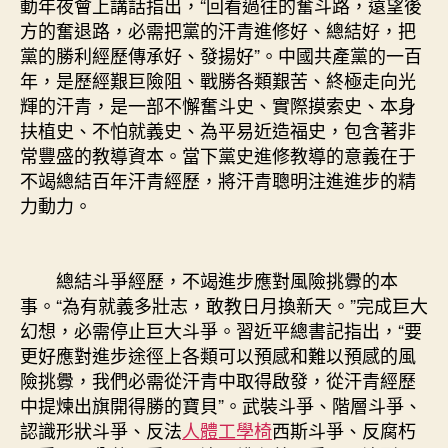
動年夜會上講話指出，“回看過往的奮斗路，遠望後
方的奮退路，必需把黨的汗青進修好、總結好，把
黨的勝利經歷傳承好、發揚好”。中國共產黨的一百
年，是歷經艱巨險阻、戰勝各類艱苦、終極走向光
輝的汗青，是一部不懈奮斗史、實際摸索史、本身
扶植史、不怕就義史、為平易近造福史，包含著非
常豐盛的教導資本。當下黨史進修教導的意義在于
不竭總結百年汗青經歷，將汗青聰明注進進步的精
力動力。
總結斗爭經歷，不竭進步應對風險挑釁的本
事。“為有就義多壯志，敢教日月換新天。”完成巨大
幻想，必需停止巨大斗爭。習近平總書記指出，“要
更好應對進步途徑上各類可以預感和難以預感的風
險挑釁，我們必需從汗青中取得啟發，從汗青經歷
中提煉出旗開得勝的寶貝”。武裝斗爭、階層斗爭、
認識形狀斗爭、反法
人體工學椅
西斯斗爭、反腐朽