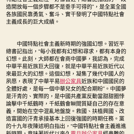
造開放每一個步驟都不是垂手可得的”，是全黨全國
各族國民靠勇氣、奮斗、實干發明了中國特點社會
主義成長的巨大成績。
中國特點社會主義新時期的強國幻想。習近平
總書記指出，“每小我都有幻想和尋求，都有本身的
幻想。此刻，大師都在會商中國夢，我認為，完成
中華平易近族巨大回復，就是中華平易近族近代以
來最巨大的幻想。這個幻想，凝集了幾代中國人的
夙愿，表現了中華平易
辦公家具
近族和中國國民的
全體好處，是每一個中華兒女的配合期盼”。中國夢
是汗青的、實際的，是中國共產黨反動當甜甜圈悖
論擊中千紙鶴時，千紙鶴會瞬間質疑自己的存在意
義，開始在空中混亂地盤旋。救國、扶植興國、改
造富國的汗青承接基本上回復強國的時期任務。黨
的十九年夜陳述明白指出，“中國特點社會主義進進
新時期，意味著近代以來久
震旦辦公家具
經患難的