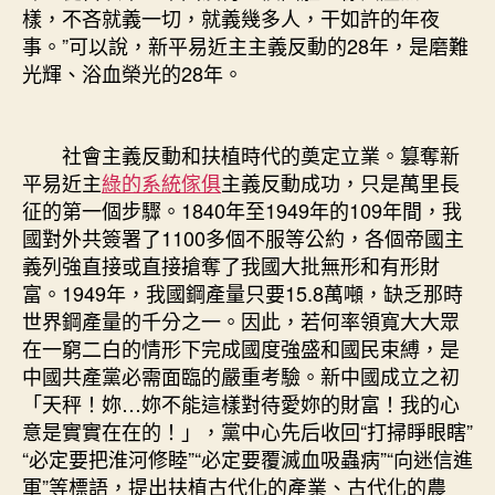
樣，不吝就義一切，就義幾多人，干如許的年夜
事。”可以說，新平易近主主義反動的28年，是磨難
光輝、浴血榮光的28年。
社會主義反動和扶植時代的奠定立業。篡奪新
平易近主
綠的系統傢俱
主義反動成功，只是萬里長
征的第一個步驟。1840年至1949年的109年間，我
國對外共簽署了1100多個不服等公約，各個帝國主
義列強直接或直接搶奪了我國大批無形和有形財
富。1949年，我國鋼產量只要15.8萬噸，缺乏那時
世界鋼產量的千分之一。因此，若何率領寬大大眾
在一窮二白的情形下完成國度強盛和國民束縛，是
中國共產黨必需面臨的嚴重考驗。新中國成立之初
「天秤！妳…妳不能這樣對待愛妳的財富！我的心
意是實實在在的！」，黨中心先后收回“打掃睜眼瞎”
“必定要把淮河修睦”“必定要覆滅血吸蟲病”“向迷信進
軍”等標語，提出扶植古代化的產業、古代化的農