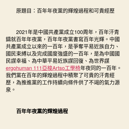
煌
億
原題目：百年年夜黨的輝煌過程和可貴經歷
嵐
工
廠
2021年是中國共產黨成立100周年，百年汗青
直
鑄就百年年夜黨，百年年夜黨書寫百年光輝。中國
營
過
共產黨成立以來的一百年，是爭奪平易近族自力、
程
國民束縛以及完成國度強盛的一百年，是為中國國
和
民謀幸福、為中華平易近族謀回復、為世界謀
可
ergohuman 111
亞梭Artso工學椅
年夜同的一百年。
貴
我們黨在百年的輝煌過程中積聚了可貴的汗青經
經
歷，為推進黨的工作持續向條件供了不竭的氣力源
歷〉
泉。
中
百年年夜黨的輝煌過程