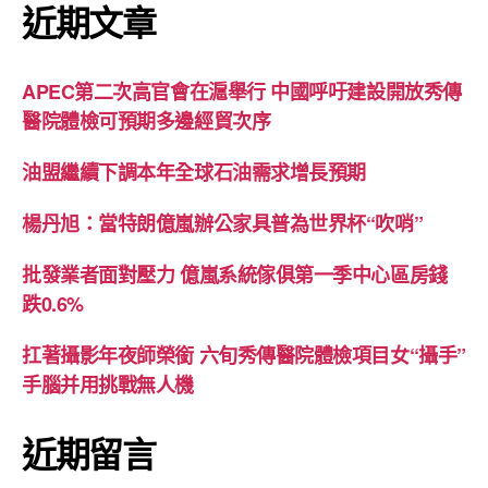
近期文章
APEC第二次高官會在滬舉行 中國呼吁建設開放秀傳
醫院體檢可預期多邊經貿次序
油盟繼續下調本年全球石油需求增長預期
楊丹旭：當特朗億嵐辦公家具普為世界杯“吹哨”
批發業者面對壓力 億嵐系統傢俱第一季中心區房錢
跌0.6%
扛著攝影年夜師榮銜 六旬秀傳醫院體檢項目女“攝手”
手腦并用挑戰無人機
近期留言