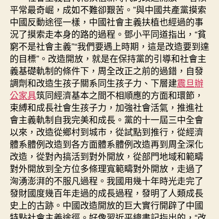
平常最奇崛，成如不難卻艱苦。”與中國共產黨摸索
中國反動途徑一樣，中國社會主義扶植也經過的事
況了摸索走本身的路的過程。鄧小平同道指出，“貧
窮不是社會主義”“我們要遇上時期，這是改造要到達
的目標”。改造開放，就是在保持黨的引導和社會主
義基礎軌制的條件下，周全改正之前的過錯，自發
調劑和改造生孩子關系同生孩子力、下層建
震旦辦
公家具
筑同經濟基本之間不相順應的方面和環節，
束縛和成長社會生孩子力，加強社會活氣，推進社
會主義軌制自我完美和成長。黨的十一屆三中全會
以來，改造從鄉村到城市，從試點到推行，從經濟
體系體例改造到各方面體系體例改造再到周全深化
改造，從對內搞活到對外開放，從部門地域和範疇
對外開放到全方位多條理寬範疇對外開放，走過了
洶湧澎湃的不服凡過程。我國用幾十年時光走完了
發財國度幾百年走過的成長過程，發明了人類成長
史上的古跡。中國改造開放的巨大實行開辟了中國
特點社會主義途徑。好像習近平總書記指出的，“改