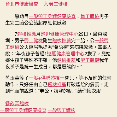
台北巿健康檢查
一般勞工健檢
原題目
一般勞工身體健康檢查
：
員工體檢
男子
生完二胎公公給超厚紅包感激
7
體檢推薦
月
巡迴健康管理中心
29日，廣東深
圳，男子
勞工健檢
剛生
體檢推薦
完二胎，公
一般勞
工健檢
公火燒眉毛提著“會晤禮”來病院感激，當事人
說：“年夜孫子曾經1
巡迴健康管理中心
2歲了，兒媳
婦生孩子特殊不不難，他
健檢推薦
和
勞工體健
我年
夜孫子是統一生成日，都是屬龍的。”
藍玉華等了
一般+供膳體檢
一會兒，等不及他的任何
動作，只好任由自己
巡檢推薦
打破尷尬的氣氛，走
到他面前說道：“老公，讓我的妃子給你換衣服
餐飲業體檢
一般勞工身體健康檢查
一般勞工體檢