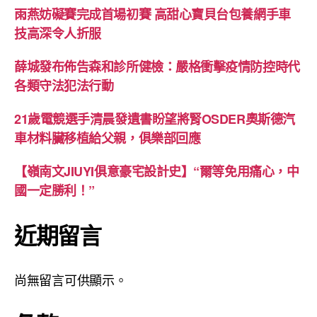
雨燕妨礙賽完成首場初賽 高甜心寶貝台包養網手車
技高深令人折服
薛城發布佈告森和診所健檢：嚴格衝擊疫情防控時代
各類守法犯法行動
21歲電競選手清晨發遺書盼望將腎OSDER奧斯德汽
車材料臟移植給父親，俱樂部回應
【嶺南文JIUYI俱意豪宅設計史】“爾等免用痛心，中
國一定勝利！”
近期留言
尚無留言可供顯示。