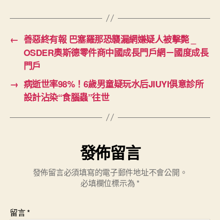
←
善惡終有報 巴塞羅那恐襲漏網嫌疑人被擊斃 _
OSDER奧斯德零件商中國成長門戶網－國度成長
門戶
→
病逝世率98%！6歲男童疑玩水后JIUYI俱意診所
設計沾染“食腦蟲”往世
發佈留言
發佈留言必須填寫的電子郵件地址不會公開。
必填欄位標示為
*
留言
*