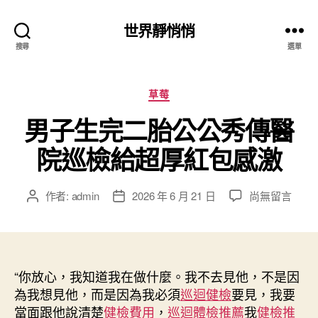
世界靜悄悄
搜尋
選單
分
草莓
類
男子生完二胎公公秀傳醫
院巡檢給超厚紅包感激
在
作者:
admin
2026 年 6 月 21 日
尚無留言
文
文
〈男
章
章
子
作
發
生
者
佈
完
日
二
“你放心，我知道我在做什麼。我不去見他，不是因
期
胎
為我想見他，而是因為我必須
巡迴健檢
要見，我要
公
當面跟他說清楚
健檢費用
，
巡迴體檢推薦
我
健檢推