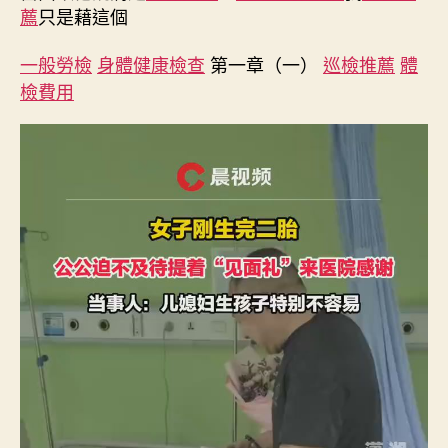
公
薦
只是藉這個
秀
傳
一般勞檢
身體健康檢查
第一章（一）
巡檢推薦
體
醫
檢費用
院
巡
檢
給
超
厚
紅
包
感
激〉
中